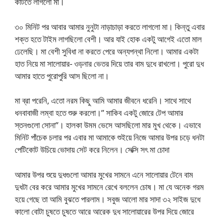
কাটতে লাগলো মা।
৩০ মিনিট পর আবার আমার নুনুটা নাড়াচাড়া করতে লাগলো মা। কিন্তু এবার
শক্ত হতে টাইম লাগছিলো বেশী। আর যাই হোক একটু আগেই এতো মাল
ঢেলেছি। মা বেশী সুবিধা না করতে পেরে অন্যপন্থা নিলো। আমার একটা
হাত নিয়ে মা সালোয়ার- ওড়নার ভেতর দিয়ে তার বাম দুধে রাখলো। পুরো দুধ
আমার হাতে পুরোপুরি আস ছিলো না।
মা ব্রা পরেনি, এতো নরম কিছু আমি আমার জীবনে ধরেনি। সাথে সাথে
ধনবাবাজী লম্বা হতে শুরু করলো।” সাকিব একটু জোরে টেপ আমার
স্তনগুলো সোনা”। হালকা উমম ভেসে আসছিলো মার মুখ থেকে। এভাবে
মিনিট পাঁচেক চলার পর এবার মা আমাকে শুইয়ে নিজে আমার উপর চড়ে ধনটা
পেটিকোট উচিয়ে ভোদায় সেট করে নিলেন। সেক্সি সৎ মা চোদা
আমার উপর শুয়ে দুধগুলো আমার মুখের সামনে এনে সালোয়ার টেনে বাম
দুধটা বের করে আমার মুখের সামনে রেখে বললেন চোষ। মা যে অনেক গরম
হয়ে গেছে তা আমি বুঝতে পারলাম। সবুজ আলো মার সাদা ৩২ সাইজ দুধে
কালো বোটা চুষতে চুষতে আরে আরেক দুধ সালোয়ারের উপর দিয়ে জোরে