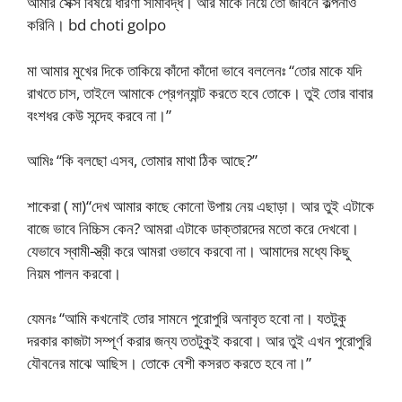
আমার সেক্স বিষয়ে ধারণা সীমাবদ্ধ। আর মাকে নিয়ে তো জীবনে কল্পনাও
করিনি। bd choti golpo
মা আমার মুখের দিকে তাকিয়ে কাঁদো কাঁদো ভাবে বললেনঃ “তোর মাকে যদি
রাখতে চাস, তাইলে আমাকে প্রেগন্যান্ট করতে হবে তোকে। তুই তোর বাবার
বংশধর কেউ সন্দেহ করবে না।”
আমিঃ “কি বলছো এসব, তোমার মাথা ঠিক আছে?”
শাকেরা ( মা)“দেখ আমার কাছে কোনো উপায় নেয় এছাড়া। আর তুই এটাকে
বাজে ভাবে নিচ্চিস কেন? আমরা এটাকে ডাক্তারদের মতো করে দেখবো।
যেভাবে স্বামী-স্ত্রী করে আমরা ওভাবে করবো না। আমাদের মধ্যে কিছু
নিয়ম পালন করবো।
যেমনঃ “আমি কখনোই তোর সামনে পুরোপুরি অনাবৃত হবো না। যতটুকু
দরকার কাজটা সম্পূর্ণ করার জন্য ততটুকুই করবো। আর তুই এখন পুরোপুরি
যৌবনের মাঝে আছিস। তোকে বেশী কসরত করতে হবে না।”