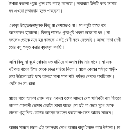
ইশারা করলো প্যান্ট খুলে তার কাছে আসতে। সারারাত ডিউটি করে আমার
ধন এখনো দন্ডায়মাম হতে পারছেনা।
এছাড়া উত্তেজনামূলক কিছু মা দেখাচ্ছেও না। মা বলুটা হাতে ধরে
অনেকক্ষণ হাতালো। কিন্তু তাতেও পুরোপুরি শক্ত হচ্ছে না ধন। মা
বললোঃ তোকে মনে হয় কালকে একটু বেশী করে ফেলেছি। আচ্ছা দাড়া দেখী
তোর বলু শক্ত করার ব্যবস্থা করছি।
আমি কিছু না বুঝে বোকার মত দাঁড়িয়ে থাকলাম বিছানার ধারে। মা এক
ঝটকায় গায়ের উপর থেকে চাদর সরিয়ে নিলো। মাকে কোমর পর্যন্ত শাড়ী-
ছায়া উঠানো তাই দুধে আলতা মাখা সাদা থাই পর্যন্ত দেখতে পারছিলাম।
সেক্সি সৎ মা চোদা
মায়ের পায়ে হালকা লোম আর একদম গুদের সামনে বেশ খানিকটা বাল ভিতরে
হালকা গোলাপী ভোদার চেরাটা বোঝা যাচ্ছে।মা দুই পা মেলে মুখে থেকে
হালকা থুতু নিয়ে ভোদায় আস্তে আস্তে ঘষতে লাগলেন আমার সামনে।
আমার সামনে মাকে এই অবস্থায় দেখে আমার বাড়া টনটন করে উঠলো। মা