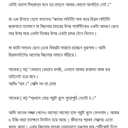
এটাই ভালো সিদ্ধান্ত মনে হয় তাহলে আমার কোনো আপত্তি নেই।”
মা এক চিলতে হেসে বললেনঃ “রুমের লাইটটা অফ করে ড্রিম লাইটটা
জ্বালাতে ততক্ষণে মা বিছানার চাদরের উপর প্লাস্টিকের একটা আবরণ রেখে
তার উপর শুয়ে একটা নিজের উপর একটা চাদর টেনে নিলেন।
মা যতটা সম্ভব রেখে ঢেকে বিষয়টা সারাতে চাচ্ছেন বুঝলাম। আমি
ড্রিমলাইটের আলোয় বিছানার সামনে দাঁড়িয়ে।
শাকেরা ( মা) “যেভাবে যেভাবে বলছি, এভাবে আমার কথামত কাজ কর
তাইলেই হয়ে যাবে।
আমিঃ “হুম।” সেক্সি সৎ মা চোদা
শাকেরা ( মা) “প্রথমে তোর প্যান্ট খুলে পুরোপুরি নেংটো হ।”
আমি অনেক লজ্জা পেলেও আস্তে আস্তে হাফ প্যান্ট খুলে ফেললাম। আমার
৬ ইঞ্চি বাড়া ততক্ষনে টানটান হয়ে আছে। জীবনের প্রথম সেক্সের এতো
কাছে আসা। এবার বিছানায় হালকা নড়াচড়াতে বুঝলাম মার পেটিকোট ঢিলে