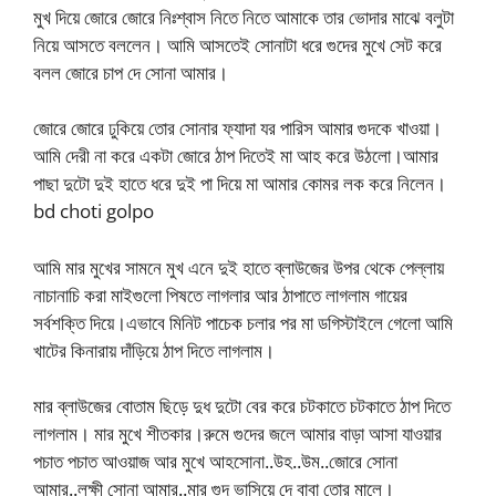
মুখ দিয়ে জোরে জোরে নিঃশ্বাস নিতে নিতে আমাকে তার ভোদার মাঝে বলুটা
নিয়ে আসতে বললেন। আমি আসতেই সোনাটা ধরে গুদের মুখে সেট করে
বলল জোরে চাপ দে সোনা আমার।
জোরে জোরে ঢুকিয়ে তোর সোনার ফ্যাদা যর পারিস আমার গুদকে খাওয়া।
আমি দেরী না করে একটা জোরে ঠাপ দিতেই মা আহ করে উঠলো।আমার
পাছা দুটো দুই হাতে ধরে দুই পা দিয়ে মা আমার কোমর লক করে নিলেন।
bd choti golpo
আমি মার মুখের সামনে মুখ এনে দুই হাতে ব্লাউজের উপর থেকে পেল্লায়
নাচানাচি করা মাইগুলো পিষতে লাগলার আর ঠাপাতে লাগলাম গায়ের
সর্বশক্তি দিয়ে।এভাবে মিনিট পাচেক চলার পর মা ডগিস্টাইলে গেলো আমি
খাটের কিনারায় দাঁড়িয়ে ঠাপ দিতে লাগলাম।
মার ব্লাউজের বোতাম ছিড়ে দুধ দুটো বের করে চটকাতে চটকাতে ঠাপ দিতে
লাগলাম। মার মুখে শীতকার।রুমে গুদের জলে আমার বাড়া আসা যাওয়ার
পচাত পচাত আওয়াজ আর মুখে আহসোনা..উহ..উম..জোরে সোনা
আমার..লক্ষী সোনা আমার..মার গুদ ভাসিয়ে দে বাবা তোর মালে।