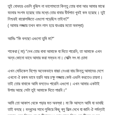
তুই বোধহয় এগুলি বুঝিস না ভালোমতো কিন্তু তোর বাবা আর আমার মাঝে
যতবার সংগম হয়েছে তার মধ্যে তোর বাবার বীর্যপাত খুবই কম হয়েছে। তুই
নিশ্চয়ই বায়োলজিতে এগুলো পড়েছিস তাইনা?”
( আমার লজ্জায় তখন কান লাল হয়ে যাওয়ার মতো অবস্থা)
আমিঃ “কি বলছো এগুলো তুমি মা?”
শাকেরা ( মা) “দেখ তোর বাবা আমাকে যা দিতে পারেনি, তা আমাকে এখন
অন্য কোনো ভাবে আদায় করা সম্ভব না। সেক্সি সৎ মা চোদা
এখন মেডিকেল বিশ্বে অনেকভাবে বাচ্চা নেওয়া যায় কিন্তু আমাদের দেশে
এখনো ঐ রকম ভাবে হয়নি আর চক্ষু লজ্জায় কেউ এগুলি করতেও চায়না।
তাই তোর বাবাকে আমি বলতেও পারেনি এগুলো। এখন আমার একটাই
উপায় আছে সেটা তুই আমাকে দিতে পারবি।”
আমি তো আকাশ থেকে পড়ার মত অবস্থা। মা কি আসলে আমি যা ভাবছি
তাই বলছে। বন্ধুদের সাথে লুকিয়ে কিছু ব্লু ফিল্ম দেখে যা জানি ঐ পর্যন্তই