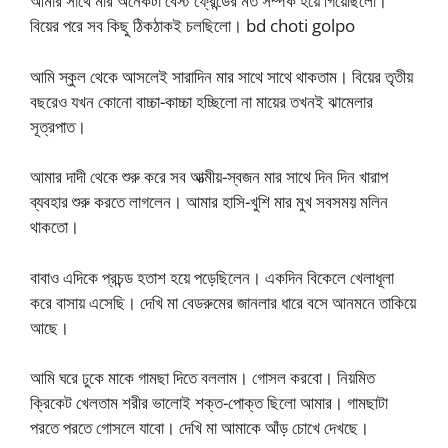
আমার সাথে মার অনেকটা বেস্ট ফ্রেন্ডের মত সম্পর্ক হয়ে গিয়েছিলো।
বিয়ের পরে সব কিছু ঠিকঠাকই চলছিলো। bd choti golpo
আমি স্কুল থেকে আসলেই সারাদিন মার সাথে সাথে থাকতাম। বিয়ের তৃতীয়
বছরেও যখন কোনো বাচ্চা-কাচ্চা হচ্ছিলো না মায়ের তখনই ঝামেলার
সূত্রপাত।
আমার দাদী থেকে শুরু করে সব আত্মীয়-স্বজন মার সাথে দিন দিন খারাপ
ব্যবহার শুরু করতে লাগলেন। আমার হাসি-খুশি মার মুখ সবসময় মলিন
থাকতো।
বাবাও এদিকে প্রচন্ড হতাশ হয়ে পড়েছিলেন। একদিন বিকেলে খেলাধূলা
করে বাসায় এসেছি। দেখি মা বেডরুমের জানলার ধারে বসে আনমনে তাকিয়ে
আছে।
আমি ঘরে ঢুকে মাকে গামছা দিতে বললাম। গোসল করবো। নিয়মিত
ক্রিকেট খেলতাম শরীর ভালোই শক্ত-পোক্ত ছিলো আমার। গামছাটা
পরতে পরতে গোসলে যাবো। দেখি মা আমাকে আঁড় চোখে দেখছে।