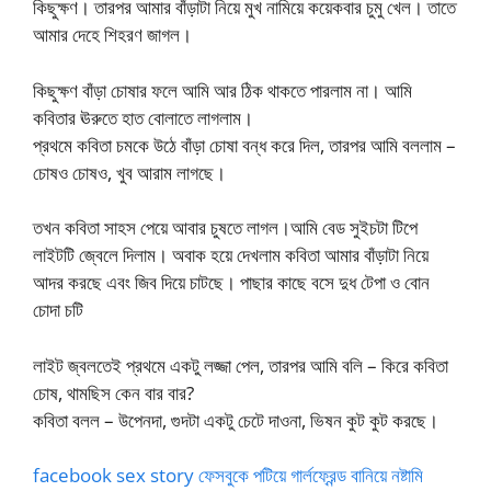
কিছুক্ষণ। তারপর আমার বাঁড়াটা নিয়ে মুখ নামিয়ে কয়েকবার চুমু খেল। তাতে
আমার দেহে শিহরণ জাগল।
কিছুক্ষণ বাঁড়া চোষার ফলে আমি আর ঠিক থাকতে পারলাম না। আমি
কবিতার ঊরুতে হাত বোলাতে লাগলাম।
প্রথমে কবিতা চমকে উঠে বাঁড়া চোষা বন্ধ করে দিল, তারপর আমি বললাম –
চোষও চোষও, খুব আরাম লাগছে।
তখন কবিতা সাহস পেয়ে আবার চুষতে লাগল।আমি বেড সুইচটা টিপে
লাইটটি জ্বেলে দিলাম। অবাক হয়ে দেখলাম কবিতা আমার বাঁড়াটা নিয়ে
আদর করছে এবং জিব দিয়ে চাটছে। পাছার কাছে বসে দুধ টেপা ও বোন
চোদা চটি
লাইট জ্বলতেই প্রথমে একটু লজ্জা পেল, তারপর আমি বলি – কিরে কবিতা
চোষ, থামছিস কেন বার বার?
কবিতা বলল – উপেনদা, গুদটা একটু চেটে দাওনা, ভিষন কুট কুট করছে।
facebook sex story ফেসবুকে পটিয়ে গার্লফ্রেন্ড বানিয়ে নষ্টামি