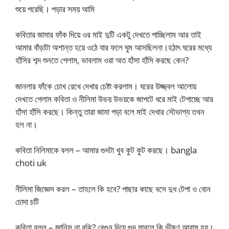
শুয়ে পরেছি। পড়ার সময় আমি
কবিতার জামার ফাঁক দিয়ে ওর মাই দুটি একটু দেখতে পাচ্ছিলাম আর তাই
আমার বাঁড়াটা অশান্ত হয়ে ওঠে যার ফলে ঘুম আসছিলনা।হঠাৎ ঘরের মধ্যে
হাঁসির শব্দ শুনতে পেলাম, ভাবলাম ওরা অত হাঁসা হাঁসি করছে কেন?
জানলার ফাঁকে চোখ রেখে দেখার চেষ্টা করলাম। ঘরের উজ্জ্বল আলোয়
দেখতে পেলাম কবিতা ও নীলিমা উভয় উভয়কে জাপটে ধরে মাই টেপাচ্ছে আর
হাঁসা হাঁসি করছে। কিন্তু তারা জামা পড়া বলে মাই দেখার সৌভাগ্য তখন
হল না।
কবিতা নিলিমাকে বলল – আমার গুদটা খুব কুট কুট করছে। bangla
choti uk
নীলিমা জিজ্ঞেস করল – তাহলে কি হবে? পাছার কাছে বসে দুধ টেপা ও বোন
চোদা চটি
কবিতা বলল – জানিস না বুঝি? বেগুন দিয়ে গুদ মারলে কি ভীষণ আরাম হয়।