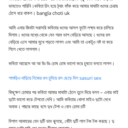
ভাবতেও পারিনি।কবিতা চিৎ হয়ে ঠ্যাং ফাঁক করে আমার মাথাটা গুদের চেরায়
ঠেসে ধরে থাকল। bangla choti uk
আমি এবার জিবটা সরাসরি কবিতার গুদের আসল ফুটো লক্ষ্য করে চালিয়ে
দিলাম। গুদের মধ্যে থেকে যেন গরম ভাপ বেড়িয়ে আসছে। গুদের রস
বেড়িয়ে এসে আমার মুখে পড়তে লাগল এবং আমি তা একটুও নষ্ট না করে
গিলে খেতে লাগলাম।
কবিতা আয়েসে আ আ উঃ উঃ চোষ চোষ ভালো করে চুষতে বলতে লাগল।
শাশুড়িও দাড়িয়ে নিজের গুদ চুদিয়ে রস ছেড়ে দিল sasuri sex
কিছুক্ষণ চোষার পর কবিতা আমার মাথাটা ঠেলে তুলে দিয়ে বলল – এবার মাই
দুটো ভালো করে টেপতো দেখি। আমি কবিতার খোলা মাইও দুটো দেখে
অবাক। পাছার কাছে বসে দুধ টেপা ও বোন চোদা চটি
বিশাল আকারের যেন দুটি ডাব ঝুলছে, বোঁটা দুটি লাল টক টক করছে। দু