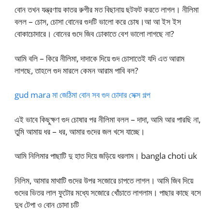
বোন তখন যন্ত্রণায় কাতর রুগীর মত বিছানায় ছটফট করতে লাগল। নীলিমা
বলল – চোস, চোসা বোনের গুদটি ভালো করে চোষ।আ আ ইস ইস
বোকাচোদারে। বোনের গুদে জিব ঢোকাতে বেশ ভালো লাগছে না?
আমি বলি – কিরে নীলিমা, দাদাকে দিয়ে গুদ চোসাতেই যদি এত আরাম
লাগছে, তাহলে গুদ মারলে কেমন আরাম পাবি বল?
gud mara মা জেঠিমা বোন সব গুদ চোদার সেক্স গল্প
এই ভাবে কিছুক্ষণ গুদ চোষার পর নীলিমা বলল – দাদা, আমি আর পারছি না,
তুমি আমায় ধর – ধর, আমার গুদের জল খসে যাচ্ছে।
আমি নিলিমার পাছাটি দু হাত দিয়ে জড়িয়ে ধরলাম। bangla choti uk
নিলিম, আমার মাথাটি গুদের উপর সজোরে চাপতে লাগল। আমি জিব দিয়ে
গুদের ভিতর লাল ফুটোর মধ্যে সজোরে খোঁচাতে লাগলাম। পাছার কাছে বসে
দুধ টেপা ও বোন চোদা চটি