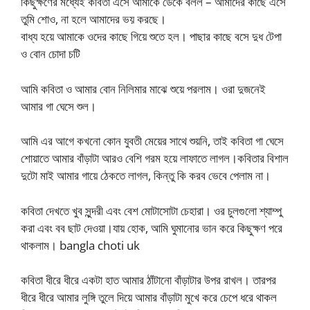
কিছুক্ষণের মধ্যেই কবিতা এসে আমাকে ডেকে বলল – আমাদের কাছে এসে
তুমি শোও, না হলে আমাদের ভয় করছে।
বাধ্য হয়ে আমাকে ওদের কাছে গিয়ে শুতে হল। পাছার কাছে বসে দুধ টেপা
ও বোন চোদা চটি
আমি কবিতা ও আমার বোন নিলিমার মাঝে শুয়ে পরলাম। ওরা দুজনেই
আমার গা ঘেসে শুল।
আমি এর আগে কখনো কোন যুবতী মেয়ের সাথে শুয়নি, তাই কবিতা গা ঘেসে
শোয়াতে আমার বাঁড়াটা আরও বেশি গরম হয়ে লাফাতে লাগল।কবিতার বিশাল
দুটো মাই আমার গায়ে ঠেকতে লাগল, কিন্তু কি করব ভেবে পেলাম না।
কবিতা দেখতে খুব সুন্দরী এবং বেশ মোটাসোটা চেহারা। ওর চুলগুলো শ্যাম্পু
করা এবং বব ছাট দেওয়া।যায় হোক, আমি ঘুমানোর ভান করে কিছুক্ষণ পরে
থাকলাম। bangla choti uk
কবিতা ধীরে ধীরে একটা হাত আমার ঠাঁটানো বাঁড়াটার উপর রাখল। তারপর
ধীরে ধীরে আমার লুঙ্গি তুলে দিয়ে আমার বাঁড়াটা মুখে করে চেপে ধরে থাকল