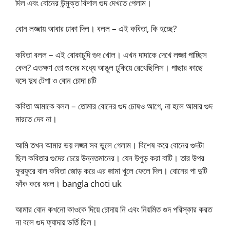
দিল এবং বোনের উন্মুক্ত বিশাল গুদ দেখতে পেলাম।
বোন লজ্জায় আবার ঢাকা দিল। বলল – এই কবিতা, কি হচ্ছে?
কবিতা বলল – এই বোকাচুদি গুদ খোল। এখন দাদাকে দেখে লজ্জা পাচ্ছিস
কেন? এতক্ষণ তো গুদের মধ্যে আঙুল ঢুকিয়ে রেখেছিলিস। পাছার কাছে
বসে দুধ টেপা ও বোন চোদা চটি
কবিতা আমাকে বলল – তোমার বোনের গুদ চোষও আগে, না হলে আমার গুদ
মারতে দেব না।
আমি তখন আমার ভয় লজ্জা সব ভুলে গেলাম। বিশেষ করে বোনের গুদটা
ছিল কবিতার গুদের চেয়ে উন্নতমানের। যেন উপুড় করা বাটি। তার উপর
ফুরফুরে বাল কবিতা জোড় করে এর জামা খুলে ফেলে দিল। বোনের পা দুটি
ফাঁক করে ধরল। bangla choti uk
আমার বোন কখনো কাওকে দিয়ে চোদায় নি এবং নিয়মিত গুদ পরিস্কার করত
না বলে গুদ ফ্যাদায় ভর্তি ছিল।