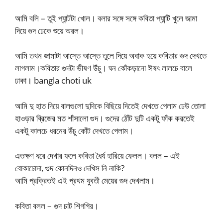
আমি বলি – তুই প্যান্টটা খোল। বলার সঙ্গে সঙ্গে কবিতা প্যান্টি খুলে জামা
দিয়ে গুদ ঢেকে শুয়ে অরল।
আমি তখন জামাটা আস্তে আস্তে তুলে দিয়ে অবাক হয়ে কবিতার গুদ দেখতে
লাগলাম।কবিতার গুদটা ভীষণ উঁচু। ঘন কোঁকড়ানো ঈষৎ লালচে বালে
ঢাকা। bangla choti uk
আমি দু হাত দিয়ে বালগুলো দুদিকে বিছিয়ে দিতেই দেখতে পেলাম ঢেউ তোলা
হাওড়ার ব্রিজের মত শাঁসালো গুদ। গুদের ঠোঁট দুটি একটু ফাঁক করতেই
একটু কালচে ধরনের উঁচু কোঁট দেখতে পেলাম।
এতক্ষণ ধরে দেখার ফলে কবিতা ধৈর্য হারিয়ে ফেলল। বলল – এই
বোকাচোদা, গুদ কোনদিনও দেখিস নি নাকি?
আমি প্রক্রিতই এই প্রথম যুবতী মেয়ের গুদ দেখলাম।
কবিতা বলল – গুদ চাট শিগগির।