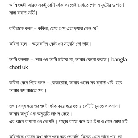
আমি গুদটা আরও একটু বেশি ফাঁক করতেই দেখতে পেলাম ফুটোর দু পাশে
সাদা ফ্যাদা ভর্তি।
কবিতাকে বলল – কবিতা, তোর গুদে এত ফ্যাদা কেন রে?
কবিতা বলে – অনেকদিন কেউ গুদ মারেনি তো তাই।
আমি বললাম – তোর গুদ আমি চাটবো না, আমার ঘেন্না করছে। bangla
choti uk
কবিতা রেগে গিয়ে বলল – বোকাচোদা, আমার গুদের সব ফ্যাদা খাবি, তবে
আমার গুদ মারতে দেব।
তখন বাধ্য হয়ে ওর গুদটা ফাঁক করে ধরে গুদের কোঁটটি চুষতে থাকলাম।
আমার অপূর্ব এক অনুভুতি জাগল দেহে।
এর আগে কখনো গুদ দেখেনি। পাছার কাছে বসে দুধ টেপা ও বোন চোদা চটি
কবিতাকে চোদার কথা রাতে শুয়ে কত ভেবেছি, কিন্তু এমন ভাবে পাব, তা