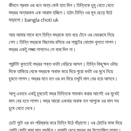
জীবনে প্রথম ওর ধনে অন্য কেউ হাত দিল। তিন্নিকে চুমু খেতে খেতে
শুভ্রর অন্যরকম এক আরাম হচ্ছিল। হঠাৎ তিন্নি ওর মুখ ছেড়ে উঠে
দাড়ালো। bangla choti uk
আয় আমার সাথে বলে তিন্নি শুভ্রকে হাত ধরে টেনে ওর বেডরুমে নিয়ে
গেল। তিন্নি শুভ্রকে বিছানায় বসিয়ে ওর প্যান্টের বোতাম খুলতে লাগল।
শুভ্রর একটু লজ্জা লাগলেও সে বাধা দিল না।
প্যান্টটা খুলতেই শুভ্রর শক্ত ধনটা বেড়িয়ে আসল। তিন্নি কিছুক্ষন ওটার
দিকে তাকিয়ে থেকে শুভ্রকে অবাক করে দিয়ে পুরো ধনটা ওর মুখে নিয়ে
চুষতে লাগল। শুভ্রর মনে হল ওর ধন দিয়ে তখুনি মাল বের হয়ে আসবে।
আপু এভাবে একটু চুষতেই শুভ্র তিন্নিকে সাবধান করার আগেই ওর মুখেই
মাল বের হতে লাগল। শুভ্র আরো একবার অবাক হল আপুকে ওর মাল সব
চুষে খেতে দেখে।
চেটে পুটে ওর ধন পরিষ্কার করে তিন্নি উঠে দাঁড়ালো। ওর ঠোটের ফাক দিয়ে
ফোটা ফোটা সাদা মাল পড়ছিল। দৃশ্যটা দেখে শুভ্রর খুব উত্তেজিত লাগল।