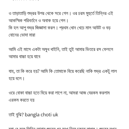
ও তাড়াতাড়ি শুভ্রর উপর থেকে সরে গেল। ওর চরম মুহুর্তে তিন্নির এই
আকস্মিক পরিবর্তনে ও অবাক হয়ে গেল।
কি হল আপু শুভ্র জিজ্ঞাসা করল। প্রথম ধোন খেচে মাল আউট ও বড়
বোনের ভোদা মারা
আমি এই মাসে একটা অষুধ খাইনি, তাই তুই আমার ভিতরে রস ফেললে
আমার বাচ্চা হয়ে যাবে
যাহ, তা কি করে হয়? আমি কি তোমাকে বিয়ে করেছি নাকি শুভ্র একটু লাল
হয়ে বলে।
ওরে বোকা বাচ্চা হতে বিয়ে করা লাগে না, আমরা আজ যেরকম করলাম
এরকম করতে হয়
তাই বুঝি? bangla choti uk
হ্যা রে বলে তিন্নি আবার শুভ্রর ধন মুখে নিয়ে চুষতে লাগল। শুভ্রর তখন