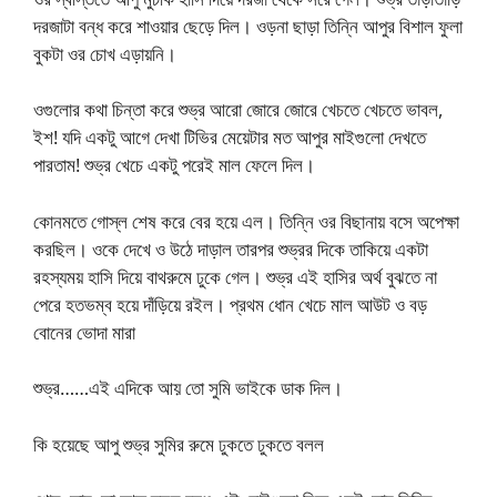
দরজাটা বন্ধ করে শাওয়ার ছেড়ে দিল। ওড়না ছাড়া তিন্নি আপুর বিশাল ফুলা
বুকটা ওর চোখ এড়ায়নি।
ওগুলোর কথা চিন্তা করে শুভ্র আরো জোরে জোরে খেচতে খেচতে ভাবল,
ইশ! যদি একটু আগে দেখা টিভির মেয়েটার মত আপুর মাইগুলো দেখতে
পারতাম! শুভ্র খেচে একটু পরেই মাল ফেলে দিল।
কোনমতে গোস্ল শেষ করে বের হয়ে এল। তিন্নি ওর বিছানায় বসে অপেক্ষা
করছিল। ওকে দেখে ও উঠে দাড়াল তারপর শুভ্রর দিকে তাকিয়ে একটা
রহস্যময় হাসি দিয়ে বাথরুমে ঢুকে গেল। শুভ্র এই হাসির অর্থ বুঝতে না
পেরে হতভম্ব হয়ে দাঁড়িয়ে রইল। প্রথম ধোন খেচে মাল আউট ও বড়
বোনের ভোদা মারা
শুভ্র……এই এদিকে আয় তো সুমি ভাইকে ডাক দিল।
কি হয়েছে আপু শুভ্র সুমির রুমে ঢুকতে ঢুকতে বলল