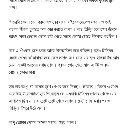
জোরে খোচা দিচ্ছিলো। হঠাৎ করে ওর জিহবাটা কি যেন একটা ফুটোয় ঢুকে
গেল।
ভিতরটা কেমন যেন গরম; ওখানের স্বাদ বাইরের থেকেও মজা। ও তাই
বারবার জিহবা ঢুকাতে আর বের করতে লাগল। আর তিন্নি তো তখন জীবনে
প্রথম কোন ছেলের ভোদা চাটা খেয়ে জোরে জোরে জোরে শীৎকার করছিল।
আর এ শীৎকার শুনে শুভ্র আরো উত্তেজিত হয়ে যাচ্ছিল। হঠাৎ তিন্নির
দেহটা কেমন আঁকাবাকা হয়ে যেতে লাগল আর শুভ্র ওর মুখে হাল্কা টক আর
নোনা একটা তরলের স্বাদ পেল। প্রথম ধোন খেচে মাল আউট ও বড়
বোনের ভোদা মারা
হায় হায় আপু তো আমার মুখে পেশাব করে দিচ্ছে ও ভাবলো। কিন্ত ও তখন
এতোটাই উত্তেজিত হয়ে গিয়েছিল যে, এমনকি তিন্নির পেসাব খেতেও ওর
আপত্তি ছিল না। ও চেটে চেটে খেতে লাগল। চেটে শেষ করার পর ও
তিন্নির উপরে উঠে এল।
আপু তোমার পেসাব অনেক মজার! শুভ্র বলল।