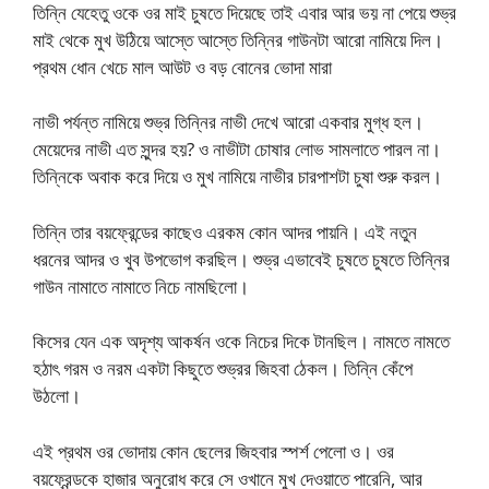
তিন্নি যেহেতু ওকে ওর মাই চুষতে দিয়েছে তাই এবার আর ভয় না পেয়ে শুভ্র
মাই থেকে মুখ উঠিয়ে আস্তে আস্তে তিন্নির গাউনটা আরো নামিয়ে দিল।
প্রথম ধোন খেচে মাল আউট ও বড় বোনের ভোদা মারা
নাভী পর্যন্ত নামিয়ে শুভ্র তিন্নির নাভী দেখে আরো একবার মুগ্ধ হল।
মেয়েদের নাভী এত সুন্দর হয়? ও নাভীটা চোষার লোভ সামলাতে পারল না।
তিন্নিকে অবাক করে দিয়ে ও মুখ নামিয়ে নাভীর চারপাশটা চুষা শুরু করল।
তিন্নি তার বয়ফ্রেন্ডের কাছেও এরকম কোন আদর পায়নি। এই নতুন
ধরনের আদর ও খুব উপভোগ করছিল। শুভ্র এভাবেই চুষতে চুষতে তিন্নির
গাউন নামাতে নামাতে নিচে নামছিলো।
কিসের যেন এক অদৃশ্য আকর্ষন ওকে নিচের দিকে টানছিল। নামতে নামতে
হঠাৎ গরম ও নরম একটা কিছুতে শুভ্রর জিহবা ঠেকল। তিন্নি কেঁপে
উঠলো।
এই প্রথম ওর ভোদায় কোন ছেলের জিহবার স্পর্শ পেলো ও। ওর
বয়ফ্রেন্ডকে হাজার অনুরোধ করে সে ওখানে মুখ দেওয়াতে পারেনি, আর