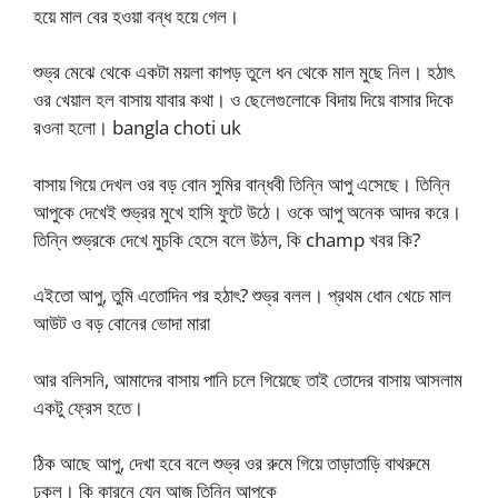
হয়ে মাল বের হওয়া বন্ধ হয়ে গেল।
শুভ্র মেঝে থেকে একটা ময়লা কাপড় তুলে ধন থেকে মাল মুছে নিল। হঠাৎ
ওর খেয়াল হল বাসায় যাবার কথা। ও ছেলেগুলোকে বিদায় দিয়ে বাসার দিকে
রওনা হলো। bangla choti uk
বাসায় গিয়ে দেখল ওর বড় বোন সুমির বান্ধবী তিন্নি আপু এসেছে। তিন্নি
আপুকে দেখেই শুভ্রর মুখে হাসি ফুটে উঠে। ওকে আপু অনেক আদর করে।
তিন্নি শুভ্রকে দেখে মুচকি হেসে বলে উঠল, কি champ খবর কি?
এইতো আপু, তুমি এতোদিন পর হঠাৎ? শুভ্র বলল। প্রথম ধোন খেচে মাল
আউট ও বড় বোনের ভোদা মারা
আর বলিসনি, আমাদের বাসায় পানি চলে গিয়েছে তাই তোদের বাসায় আসলাম
একটু ফ্রেস হতে।
ঠিক আছে আপু, দেখা হবে বলে শুভ্র ওর রুমে গিয়ে তাড়াতাড়ি বাথরুমে
ঢুকল। কি কারনে যেন আজ তিন্নি আপুকে