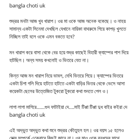
bangla choti uk
শুভ্রর মনটা আজ খুব খারাপ। ওর মা ওকে আজ অনেক বকেছে। ও নাহয়
সামান্য একটা সিনেমা দেখছিল যেখানে নায়িকা বাথরুমে গিয়ে কাপড় খুলতে
নিচ্ছিল তাই বলে ওকে এমন বকতে হবে?
মন খারাপ করে বাসা থেকে বের হয়ে শুভ্র কাছেই বিহারী ক্যাম্পের পাশ দিয়ে
হাটছিল। অন্য সময় কখনোই ও ভিতরে যেত না।
কিন্ত আজ মন খারাপ নিয়ে ভাবল, দেখি ভিতরে গিয়ে। ক্যাম্পের ভিতরে
একটা চিপা গলি দিয়ে হাটতে হাটতে একটা বাড়ির ভিতর থেকে ভেসে আসা
কয়েকটা ছেলের উত্তেজিত টুকরো টুকরো কথা শুনতে পেল ও।
লাগা লাগা মাগিরে……গুদ ফাটাইয়া দে….মাই টিপ্পা টিপ্পা দুধ বাইর কইরা দে
bangla choti uk
এই অদ্ভুত অদ্ভুত কথা শুনে শুভ্রর কৌতুহল হল। ওর বয়স ১৫ হলেও
সেক্স সম্পর্কে একেবারে কিছুই জানে না। ওর মাও ওকে বন্ধুদের সাথে