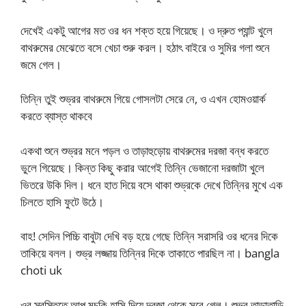
দেখেই একটু আগের মত ওর ধন শক্ত হয়ে গিয়েছে। ও দ্রুত প্যান্ট খুলে
বাথরুমের মেঝেতে বসে খেচা শুরু করল। হঠাৎ বাইরে ও সুমির গলা শুনে
জমে গেল।
তিন্নি তুই শুভ্রর বাথরুমে গিয়ে গোসলটা সেরে নে, ও এখন হোমওয়ার্ক
করতে ব্যাস্ত থাকবে
একথা শুনে শুভ্রর মনে পড়ল ও তাড়াহুড়োয় বাথরুমের দরজা বন্ধ করতে
ভুলে গিয়েছে। কিন্ত কিছু করার আগেই তিন্নি ভেজানো দরজাটা খুলে
ভিতরে উকি দিল। ধনে হাত দিয়ে বসে থাকা শুভ্রকে দেখে তিন্নির মুখে এক
চিলতে হাসি ফুটে উঠে।
বাহ! সেদিন পিচ্চি বাবুটা দেখি বড় হয়ে গেছে তিন্নি সরাসরি ওর ধনের দিকে
তাকিয়ে বলল। শুভ্র লজ্জায় তিন্নির দিকে তাকাতে পারছিল না। bangla
choti uk
ওর স্বস্তিতে আপু মুচকি হাসি দিয়ে দরজা থেকে সরে গেল। শুভ্র তাড়াতাড়ি