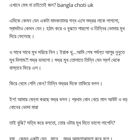
এখানে মেঘ না চাইতেই জল? bangla choti uk
এদিকে কেমন যেন একটা মাদকতাময় গন্ধ এসে শুভ্রর নাকে লাগলো,
স্বাদটাও কেমন যেন। হঠাৎ করে ও বুঝতে পারলো ও তিন্নির ভোদায় মুখ
দিয়ে ফেলেছে।
ও সাথে সাথে মুখ সরিয়ে নিল। ইয়াক থু…আমি শেষ পর্যন্ত আপুর নুনুতে
মুখ দিলাম?! শুভ্র ভাবলো। শুভ্র মুখ তোলাতে তিন্নি যেন স্বর্গ থেকে
বাস্তবে ফিরে এল।
কিরে থেমে গেলি কেন? তিন্নি শুভ্রর দিকে তাকিয়ে বলল।
ইশ! আমার ঘেন্না করছে শুভ্র বলল। প্রথম ধোন খেচে মাল আউট ও বড়
বোনের ভোদা মারা
তাই বুঝি? সত্যি করে বলতো, তোর ওটায় মুখ দিতে ভালো লাগেনি?
হ্যা…কেমন একটা যেন…মানে… শুভ্র আমতাআমতা করে বলে।