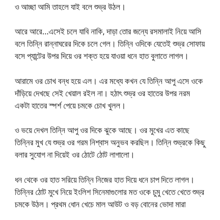
ও আচ্ছা আমি তাহলে যাই বলে শুভ্র উঠল।
আরে আরে…এসেই চলে যাবি নাকি, দাড়া তোর জন্যে রসমালাই নিয়ে আসি
বলে তিন্নি রান্নাঘরের দিকে চলে গেল। তিন্নি ওদিকে যেতেই শুভ্র সোফায়
বসে প্যান্টের উপর দিয়ে ওর শক্ত হয়ে যাওয়া ধনে হাত বুলাতে লাগল।
আরামে ওর চোখ বন্ধ হয়ে এল। এর মধ্যে কখন যে তিন্নি আপু এসে ওকে
দাঁড়িয়ে দেখছে সেই খেয়াল রইল না। হঠাৎ শুভ্র ওর হাতের উপর নরম
একটা হাতের স্পর্শ পেয়ে চমকে চোখ খুলল।
ও ভয়ে দেখল তিন্নি আপু ওর দিকে ঝুকে আছে। ওর মুখের এত কাছে
তিন্নির মুখ যে শুভ্র ওর গরম নিশ্বাস অনুভব করছিল। তিন্নি শুভ্রকে কিছু
বলার সুযোগ না দিয়েই ওর ঠোটে ঠোট লাগালো।
ধন থেকে ওর হাত সরিয়ে তিন্নি নিজের হাত দিয়ে ধনে চাপ দিতে লাগল।
তিন্নির ঠোট মুখে নিয়ে ইংলিশ সিনেমাগুলোর মত ওকে চুমু খেতে খেতে শুভ্র
চমকে উঠল। প্রথম ধোন খেচে মাল আউট ও বড় বোনের ভোদা মারা