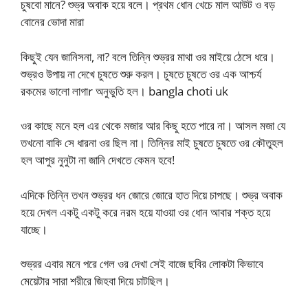
চুষবো মানে? শুভ্র অবাক হয়ে বলে। প্রথম ধোন খেচে মাল আউট ও বড়
বোনের ভোদা মারা
কিছুই যেন জানিসনা, না? বলে তিন্নি শুভ্রর মাথা ওর মাইয়ে ঠেসে ধরে।
শুভ্রও উপায় না দেখে চুষতে শুরু করল। চুষতে চুষতে ওর এক আশ্চর্য
রকমের ভালো লাগাr অনুভুতি হল। bangla choti uk
ওর কাছে মনে হল এর থেকে মজার আর কিছু হতে পারে না। আসল মজা যে
তখনো বাকি সে ধারনা ওর ছিল না। তিন্নির মাই চুষতে চুষতে ওর কৌতুহল
হল আপুর নুনুটা না জানি দেখতে কেমন হবে!
এদিকে তিন্নি তখন শুভ্রর ধন জোরে জোরে হাত দিয়ে চাপছে। শুভ্র অবাক
হয়ে দেখল একটু একটু করে নরম হয়ে যাওয়া ওর ধোন আবার শক্ত হয়ে
যাচ্ছে।
শুভ্রর এবার মনে পরে গেল ওর দেখা সেই বাজে ছবির লোকটা কিভাবে
মেয়েটার সারা শরীরে জিহবা দিয়ে চাটছিল।