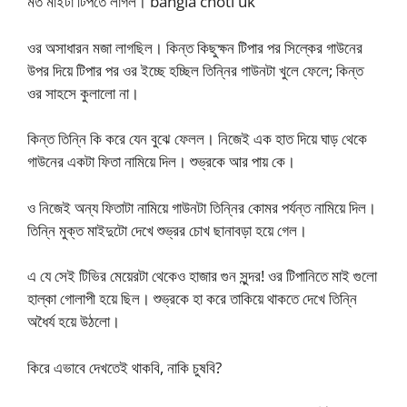
মত মাইটা টিপতে লাগল। bangla choti uk
ওর অসাধারন মজা লাগছিল। কিন্ত কিছুক্ষন টিপার পর সিল্কের গাউনের
উপর দিয়ে টিপার পর ওর ইচ্ছে হচ্ছিল তিন্নির গাউনটা খুলে ফেলে; কিন্ত
ওর সাহসে কুলালো না।
কিন্ত তিন্নি কি করে যেন বুঝে ফেলল। নিজেই এক হাত দিয়ে ঘাড় থেকে
গাউনের একটা ফিতা নামিয়ে দিল। শুভ্রকে আর পায় কে।
ও নিজেই অন্য ফিতাটা নামিয়ে গাউনটা তিন্নির কোমর পর্যন্ত নামিয়ে দিল।
তিন্নি মুক্ত মাইদুটো দেখে শুভ্রর চোখ ছানাবড়া হয়ে গেল।
এ যে সেই টিভির মেয়েরটা থেকেও হাজার গুন সুন্দর! ওর টিপানিতে মাই গুলো
হাল্কা গোলাপী হয়ে ছিল। শুভ্রকে হা করে তাকিয়ে থাকতে দেখে তিন্নি
অধৈর্য হয়ে উঠলো।
কিরে এভাবে দেখতেই থাকবি, নাকি চুষবি?