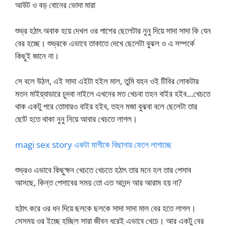
আউট ও বড় বোনের ভোদা মারা
শুভ্র হঠাৎ অবাক হয়ে দেখল ওর পাশের ছেলেটার নুনু দিয়ে সাদা সাদা কি যেন
বের হচ্ছে। শুভ্রকে এভাবে তাকাতে দেখে ছেলেটা বুঝল ও এ সম্পর্কে
কিছুই জানে না।
সে বলে উঠল, এই সাদা এইটা হইল মাল, তুমি যহন ওই টিবির লোকটার
মতন মাইয়্যাডারে চুদবা নাইলে এখনের মত খেচবা তহন বাইর হইব…খেচতে
থাক একটু পরে তোমারও বাইর হইব, তহন মজা বুঝবা বলে ছেলেটা তার
ছোট হতে থাকা নুনু নিয়ে আবার খেচতে লাগল।
magi sex story একটা মাগীকে বিছানায় ফেলে লাগাচ্ছে
শুভ্রও এভাবে কিছুক্ষন খেচতে খেচতে হঠাৎ তার মনে হল তার পেসাব
আসছে, কিন্ত পেসাবের সময় তো এত আনন্দ আর আরাম হয় না?
হঠাৎ করে ওর ধন দিয়ে ছলকে ছলকে সাদা সাদা মাল বের হতে লাগল।
সেসময় ওর ইচ্ছে হচ্ছিল সারা জীবন ধরেই এভাবে খেচে। আর একটু বের