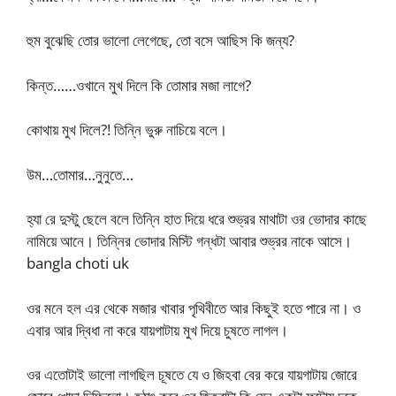
হুম বুঝেছি তোর ভালো লেগেছে, তো বসে আছিস কি জন্য?
কিন্ত……ওখানে মুখ দিলে কি তোমার মজা লাগে?
কোথায় মুখ দিলে?! তিন্নি ভুরু নাচিয়ে বলে।
উম…তোমার…নুনুতে…
হ্যা রে দুস্টু ছেলে বলে তিন্নি হাত দিয়ে ধরে শুভ্রর মাথাটা ওর ভোদার কাছে
নামিয়ে আনে। তিন্নির ভোদার মিস্টি গন্ধটা আবার শুভ্রর নাকে আসে।
bangla choti uk
ওর মনে হল এর থেকে মজার খাবার পৃথিবীতে আর কিছুই হতে পারে না। ও
এবার আর দ্বিধা না করে যায়গাটায় মুখ দিয়ে চুষতে লাগল।
ওর এতোটাই ভালো লাগছিল চূষতে যে ও জিহবা বের করে যায়গাটায় জোরে