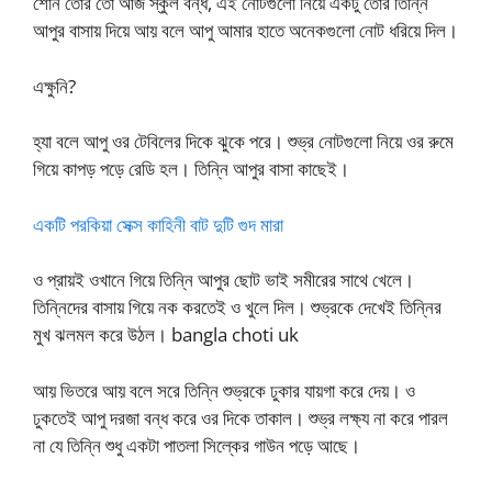
শোন তোর তো আজ স্কুল বন্ধ, এই নোটগুলো নিয়ে একটু তোর তিন্নি
আপুর বাসায় দিয়ে আয় বলে আপু আমার হাতে অনেকগুলো নোট ধরিয়ে দিল।
এক্ষুনি?
হ্যা বলে আপু ওর টেবিলের দিকে ঝুকে পরে। শুভ্র নোটগুলো নিয়ে ওর রুমে
গিয়ে কাপড় পড়ে রেডি হল। তিন্নি আপুর বাসা কাছেই।
একটি পরকিয়া সেক্স কাহিনী বাট দুটি গুদ মারা
ও প্রায়ই ওখানে গিয়ে তিন্নি আপুর ছোট ভাই সমীরের সাথে খেলে।
তিন্নিদের বাসায় গিয়ে নক করতেই ও খুলে দিল। শুভ্রকে দেখেই তিন্নির
মুখ ঝলমল করে উঠল। bangla choti uk
আয় ভিতরে আয় বলে সরে তিন্নি শুভ্রকে ঢুকার যায়গা করে দেয়। ও
ঢুকতেই আপু দরজা বন্ধ করে ওর দিকে তাকাল। শুভ্র লক্ষ্য না করে পারল
না যে তিন্নি শুধু একটা পাতলা সিল্কের গাউন পড়ে আছে।