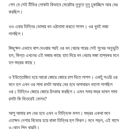
গেল যে সেই টিভির লোকটা কিভাবে মেয়েটার নুনুতে নুনু ঢুকাচ্ছিল আর বের
করছিল।
ওও এবার তিন্নির ভোদায় ধন ওঠানামা করতে লাগল। ওর খুবই মজা
লাগছিল।
কিছুক্ষন এভাবে থাপ দেওয়ার পরই ওর ধন খেচার পরের সেই সুখের অনুভুতি
হল, কিন্ত এখনের এই মজার কাছে হাত দিয়ে ধন খেচার মজা হাস্যকর মনে
হল শুভ্রর কাছে।
ও ইউত্তেজিত হয়ে আরো জোরে জোরে চাপ দিতে লাগল। একটু পএরি ওর
মনে হল এখন ওর সাদা রসটা আবার বের হবে অসাধারন ভালো লাগছিল
ওর। তিন্নিও জোরে জোরে চিৎকার করছিল। এমন সময় শুভ্র ভাবল সাদা
রসটা কি ভিতরেই ফেলব?
আপু আমার রস বের হবে এখন ও তিন্নিকে বলল। শুভ্রর একথা শুনে
এতক্ষন নেশায় বিভোর হয়ে থাকা তিন্নির হুশ ফিরল। মনে পড়ল, এই মাসে
ও কোন পিল খায়নি।