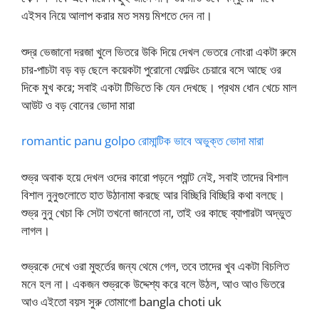
এইসব নিয়ে আলাপ করার মত সময় মিশতে দেন না।
শুদ্র ভেজানো দরজা খুলে ভিতরে উকি দিয়ে দেখল ভেতরে নোংরা একটা রুমে
চার-পাচটা বড় বড় ছেলে কয়েকটা পুরোনো ফোল্ডিং চেয়ারে বসে আছে ওর
দিকে মুখ করে; সবাই একটা টিভিতে কি যেন দেখছে। প্রথম ধোন খেচে মাল
আউট ও বড় বোনের ভোদা মারা
romantic panu golpo রোমান্টিক ভাবে অভুক্ত ভোদা মারা
শুভ্র অবাক হয়ে দেখল ওদের কারো পড়নে প্যান্ট নেই, সবাই তাদের বিশাল
বিশাল নুনুগুলোতে হাত উঠানামা করছে আর বিচ্ছিরি বিচ্ছিরি কথা বলছে।
শুভ্র নুনু খেচা কি সেটা তখনো জানতো না, তাই ওর কাছে ব্যাপারটা অদ্ভুত
লাগল।
শুভ্রকে দেখে ওরা মুহুর্তের জন্য থেমে গেল, তবে তাদের খুব একটা বিচলিত
মনে হল না। একজন শুভ্রকে উদ্দেশ্য করে বলে উঠল, আও আও ভিতরে
আও এইতো বয়স সুরু তোমাগো bangla choti uk