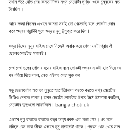
তখনি উঠে দৌড় দেয় কিন্ত টিভির নগ্ন মেয়েটির দৃশ্যও ওকে চুম্বকের মত
টানছিল।
আরে লজ্জা কিসের এখানে আমরা সবাই তো খেচতাছি বলে লোকটা জোর
করে শুভ্রর প্যান্টটা খুলে শুভ্রর নুনু উন্মুক্ত করে দিল।
শুভ্র নিজের নুনুর সাইজ দেখে নিজেই অবাক হয়ে গেল; ওরটা প্রায় ঐ
ছেলেগুলোরটার সমানই।
দেখ দেখ দুধের পোলার ধনের সাইজ বলে লোকটা শুভ্রর একটা হাত দিয়ে ওর
ধন ধরিয়ে দিয়ে বলল, নেও এইবার খেচা সুরু কর
শুভ্র্ ছেলেগুলির মত ওর নুনুতে হাত উঠানামা করতে করতে নগ্ন মেয়েটার
ভিডিও দেখতে লাগল। তখন মেয়েটা লোকটার উপরে উঠে উঠানামা করছিল,
মেয়েটার দুদুগুলো লাফাচ্ছিল। bangla choti uk
এভাবে নুনু হাতাতে হাতাতে শুভ্র অন্য রকম এক মজা পেল। ওর মনে
হচ্ছিল যেন সারা জীবন এভাবে নুনু হাতাতেই থাকে। প্রথম ধোন খেচে মাল