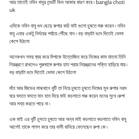
আর তাতেই নবিন বাবুর লন্ডটি ভিম আকার ধারণ করে ৷ bangla choti
uk
এদিকে নবিন বাবু গুদ ছেড়ে রুপার কচি মাই গুলো চুষতে শুরু করেন ৷ নবিন
বাবু এবার একটু নির্দয়ের পর্যায়ে পৌঁছে যান ৷ বড় বাড়াটা গুদে দিতেই ভোদা
কেপে উঠলো
অনেকখন সময় ব্যয় করে দিপাকে উত্তেজিত করে নিজের কাম যাতনা তিনি
নিয়ন্ত্রণে রাখলেও পুরুষাঙ্গে রুপার হাত পরায় নিয়ন্ত্রনের শক্তি হাড়িয়ে যায় ৷
বড় বাড়াটা গুদে দিতেই ভোদা কেপে উঠলো
দাঁত আর জিভের মাঝখানে বুটি তা নিয়ে চুষতে চুষতে নিজের মুখ রুপার নরম
ঘরে ঘসতে ঘসতে দান হাত দিয়ে মাই কচলাতে শুরু করেন মনের সুখে ৷রুপা
আর সয্য করতে পারে না ৷
এক মাই এর বুটি চুসতে চুষতে আর অন্য মাই কচলাতে কচলাতে নবিন বাবু
আগেই তাকে পাগল করে তার দাসী বানিয়ে ফেলেছেন রুপা কে ৷