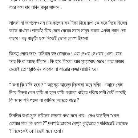
করে বসে যায় নবিন বাবুর সামনে ৷
লালসা না জাগলেও মন চায় কাছের সব টাকা দিয়ে রুপা কে সঙ্গে নিয়ে নিজের
কাছে রাখতে ৷ তাকেই বিয়ে দেবে মেয়ের মতন মানুষ করবে একটা প্রাণ তো
বাচবে ৷ বড় বাড়াটা গুদে দিতেই ভোদা কেপে উঠলো
কিন্তু লোভ জাগে দুনিয়ার রঙ্গ রোমাঞ্চে ! এত দেওয়া নেওয়ার খেলা ৷ তার
আর কি বা আছে জীবনে ৷ কি হবে বিবেক আর মূল্যবোধ রেখে ৷ কত হাজার
মেয়েই তো প্রতিদিন কারোর না কারোর সজ্জা সায়িনি হয় ৷
“ রুপা কি রাজি হবে ? ” আস্তে আস্তে জিজ্ঞাসা করে নবিন ৷ “আরে সেটা
নিয়ে চিন্তা কেন রাজি না হলে রাজি করাবো খাইয়ে পরিয়ে মাগী তৈরী করেছি
কি জন্য যদি পয়সা না কামিয়ে আনতে পারে ?
মিনতির কথা সুনে নবিনের মঙ্গলার কথা মনে পরে ৷ সেও বলেছিল “কেন
তোমার মাল কি হলো ?” দলপতি তাহলে বেশ্যা বৃত্তিতে সপরিবারেই নেমেছে
? নিজেকেই বেশ ছোট মনে হলো ৷