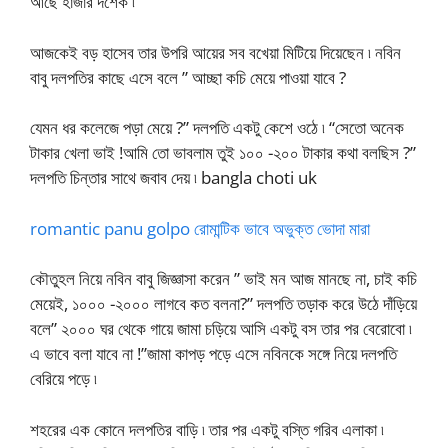
আছে হাজার দশেক ৷
আজকেই বড় হাসেব তার উপরি আয়ের সব বখেয়া মিটিয়ে দিয়েছেন ৷ নবিন
বাবু দলপতির কাছে এসে বলে ” আচ্ছা কচি মেয়ে পাওয়া যাবে ?
যেমন ধর কলেজে পড়া মেয়ে ?” দলপতি একটু কেশে ওঠে ৷ “সেতো অনেক
টাকার খেলা ভাই !আমি তো ভাবলাম তুই ১০০ -২০০ টাকার কথা বলছিস ?”
দলপতি চিন্তার সাথে জবাব দেয় ৷ bangla choti uk
romantic panu golpo রোমান্টিক ভাবে অভুক্ত ভোদা মারা
কৌতুহল নিয়ে নবিন বাবু জিজ্ঞাসা করেন ” ভাই মন আজ মানছে না, চাই কচি
মেয়েই, ১০০০ -২০০০ লাগবে কত বলনা?” দলপতি তড়াক করে উঠে দাঁড়িয়ে
বলে” ২০০০ ঘর থেকে গায়ে জামা চড়িয়ে আসি একটু বস তার পর বেরোবো ৷
এ ভাবে বলা যাবে না !”জামা কাপড় পড়ে এসে নবিনকে সঙ্গে নিয়ে দলপতি
বেরিয়ে পড়ে ৷
শহরের এক কোনে দলপতির বাড়ি ৷ তার পর একটু বস্তি গরিব এলাকা ৷