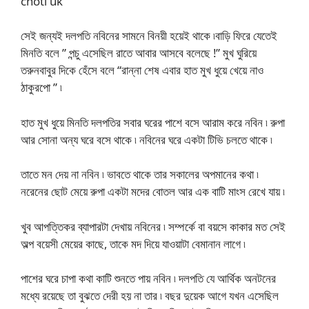
choti uk
সেই জন্যই দলপতি নবিনের সামনে বিনয়ী হয়েই থাকে ৷বাড়ি ফিরে যেতেই
মিনতি বলে ” পন্চু এসেছিল রাতে আবার আসবে বলেছে !” মুখ ঘুরিয়ে
তরুনবাবুর দিকে হেঁসে বলে “রান্না শেষ এবার হাত মুখ ধুয়ে খেয়ে নাও
ঠাকুরপো ” ৷
হাত মুখ ধুয়ে মিনতি দলপতির সবার ঘরের পাশে বসে আরাম করে নবিন ৷ রুপা
আর সোনা অন্য ঘরে বসে থাকে ৷ নবিনের ঘরে একটা টিভি চলতে থাকে ৷
তাতে মন দেয় না নবিন ৷ ভাবতে থাকে তার সকালের অপমানের কথা ৷
নরেনের ছোট মেয়ে রুপা একটা মদের বোতল আর এক বাটি মাংস রেখে যায় ৷
খুব আপত্তিকর ব্যাপারটা দেখায় নবিনের ৷ সম্পর্কে বা বয়সে কাকার মত সেই
অল্প বয়েসী মেয়ের কাছে, তাকে মদ দিয়ে যাওয়াটা বেমানান লাগে ৷
পাশের ঘরে চাপা কথা কাটি শুনতে পায় নবিন ৷ দলপতি যে আর্থিক অনটনের
মধ্যে রয়েছে তা বুঝতে দেরী হয় না তার ৷ বছর দুয়েক আগে যখন এসেছিল