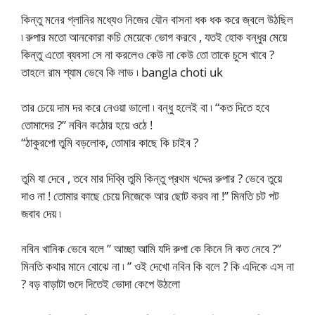
কিন্তু মনের গ্লানির মধ্যেও নিজের যৌন বাসনা ধক ধক করে জ্বলে উঠছিল
৷ রুপার মতো আনকোরা কচি মেয়েকে ভোগ করবে , যতই হোক বন্ধুর মেয়ে
কিন্তু এতো ব্যবসা সে না করলেও কেউ না কেউ তো তাকে চুসে খাবে ?
তাহলে রাম শ্যাম ভেবে কি লাভ ৷ bangla choti uk
তার চেয়ে দাম দর করে নেওয়া ভালো ৷ বন্ধু হলেই বা ৷ “কত দিতে হবে
তোমাদের ?” নবিন কঠোর হয়ে ওঠে !
“ঠাকুরপো তুমি বড়লোক, তোমার কাছে কি চাইব ?
তুমি যা দেবে , তবে মার দিব্বি তুমি কিন্তু প্রথম খদ্দের রুপার ? ভেবে তুয়ে
দাও না ! তোমার কাছে চেয়ে নিজেকে আর ছোট করব না !” মিনতি চট পট
জবাব দেয় ৷
নবিন খানিক ভেবে বলে ” আচ্ছা আমি যদি রুপা কে কিনে নি কত নেবে ?”
মিনতি কথার মানে বোঝে না ৷ ” ওই দেখো নবিন কি বলে ? কি এদিকে এস না
? বড় বাড়াটা গুদে দিতেই ভোদা কেপে উঠলো