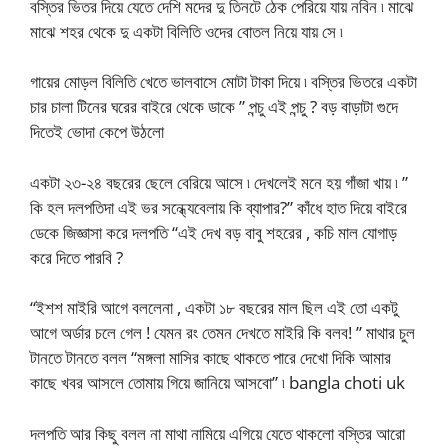
বস্তির ভিতর দিয়ে যেতে দেশি মদের দু তিনটে ঠেক পেরিয়ে যায় নবিন ৷ মাঝে
মাঝে শহর থেকে দু একটা বিলিতি ওদের বোতল নিয়ে যায় সে ৷
গায়ের মোড়ল বিলিতি খেতে ভালবাসে মোটা টাকা দিয়ে ৷ বস্তির ভিতরে একটা
চার চালা টিনের ঘরের বাইরে থেকে ডাকে ” পন্চু এই পন্চু ? বড় বাড়াটা গুদে
দিতেই ভোদা কেপে উঠলো
একটা ২৩-২৪ বছরের ছেলে বেরিয়ে আসে ৷ দেখলেই মনে হয় গাঁজা খায় ৷ ”
কি হল দলপতিদা এই ভর সন্ধ্যেবেলায় কি ব্যাপার?” কাঁধে হাত দিয়ে বাইরে
ডেকে জিজ্ঞাসা করে দলপতি “এই দেখ বড় বাবু শহরের , কচি মাল যোগাড়
করে দিতে পারবি ?
“ইশশ মাইরি আগে বললেনা , একটা ১৮ বছরের মাল ছিল এই তো একটু
আগে অর্ডার চলে গেল ! যেমন রং তেমন দেখতে মাইরি কি বলব! ” মাথার চুল
টানতে টানতে বলল “মঙ্গলা মাসির কাছে থাকতে পারে দেখো দিকি আমার
কাছে খবর আসলে তোমায় গিয়ে জানিয়ে আসবো” ৷ bangla choti uk
দলপতি আর কিছু বলল না মাথা নামিয়ে এগিয়ে যেতে থাকলো বস্তির আরো