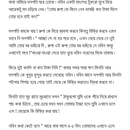
মাথা নামিয়ে দলপতি ঘরে ঢোকে ৷ নবিন একটা মাংসের টুকরো মুখে দিয়ে
আরেকটু মদ চড়িয়ে নেয় ৷ “তোর রুপা কে কিনে নেব ভাবছি কত টাকা দিলে
তোর হবে তাই বল?”
দলপতি থমকে যায় ! রুপা কে দিয়ে ব্যবসা করবে কিন্তু বিক্রি করবে এমন
ভাবে নি দলপতি ৷ ” আচ্ছা সে না হয় পরে হবে , এখন খেয়ে দেয়ে নে তুই
আমি তোর ঘর গুছিয়ে দি , রুপা এই রুপা তোর ঘর গুছিয়ে নে নবিন কাকু
ওখানেই শুবে !”খাওয়া দাওয়া সেরে হাত ধুয়ে নবিন নরেনের দিকে তাকায় ৷
কিরে তুই বললি না কত টাকা নিবি !” খাবার সময় সারা ক্ষণ মিনতি আর
দলপতি কে খুসুর ফুসুর করতে দেখেছে নবিন ৷ নবিন জানে দলপতি আর মিনতি
পইসার পিশাচ হয়ে গেছে তাই মেয়ে কে বিক্রি করতেও দ্বিধা করবে না ৷
মিনতি হাত মুচ রাতে মুচরাতে বলল ” ঠাকুরপো তুমি ওকে গাঁয়ে নিয়ে রাখলে
পাচ কথা উঠবে , তার চেয়ে যখন যখন তোমার ইচ্ছা হবে তুমি এখানে চলে
এস ! মেয়েকে কি বিক্রি করা যায় !
নবিন কথা কেটে বলে ” আরে বাবা মাসে ৪-৫ দিন তোমাদের এখানে এসে