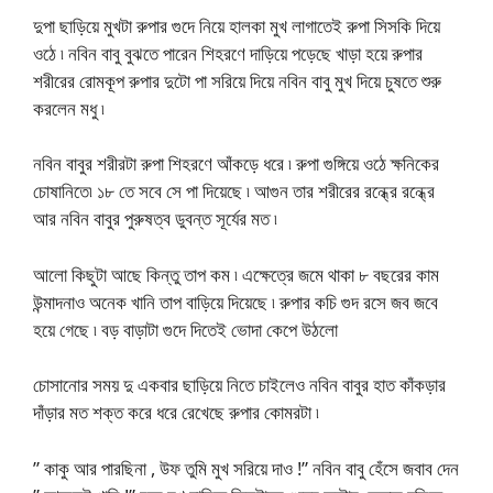
দুপা ছাড়িয়ে মুখটা রুপার গুদে নিয়ে হালকা মুখ লাগাতেই রুপা সিসকি দিয়ে
ওঠে ৷ নবিন বাবু বুঝতে পারেন শিহরণে দাড়িয়ে পড়েছে খাড়া হয়ে রুপার
শরীরের রোমকূপ রুপার দুটো পা সরিয়ে দিয়ে নবিন বাবু মুখ দিয়ে চুষতে শুরু
করলেন মধু ৷
নবিন বাবুর শরীরটা রুপা শিহরণে আঁকড়ে ধরে ৷ রুপা গুঙ্গিয়ে ওঠে ক্ষনিকের
চোষানিতে৷ ১৮ তে সবে সে পা দিয়েছে ৷ আগুন তার শরীরের রন্ধ্রে রন্ধ্রে
আর নবিন বাবুর পুরুষত্ব ডুবন্ত সূর্যের মত ৷
আলো কিছুটা আছে কিন্তু তাপ কম ৷ এক্ষেত্রে জমে থাকা ৮ বছরের কাম
উন্মাদনাও অনেক খানি তাপ বাড়িয়ে দিয়েছে ৷ রুপার কচি গুদ রসে জব জবে
হয়ে গেছে ৷ বড় বাড়াটা গুদে দিতেই ভোদা কেপে উঠলো
চোসানোর সময় দু একবার ছাড়িয়ে নিতে চাইলেও নবিন বাবুর হাত কাঁকড়ার
দাঁড়ার মত শক্ত করে ধরে রেখেছে রুপার কোমরটা ৷
” কাকু আর পারছিনা , উফ তুমি মুখ সরিয়ে দাও !” নবিন বাবু হেঁসে জবাব দেন