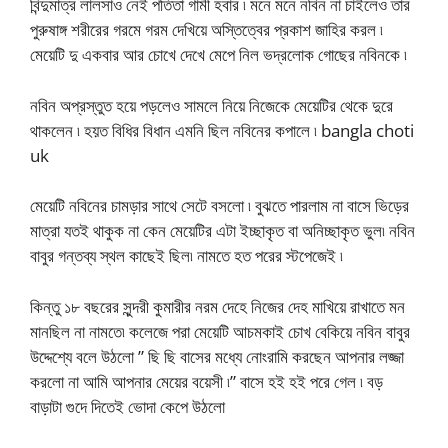
বিন্দুমাত্র লালসাও নেই পতিতা গামী হবার ৷ মনে মনে নবিন না চাইলেও তার
পুরুষাঙ্গ শরীরের গরমে গরম দেখিয়ে অস্তিত্বের প্রকাশ জাহির করল ৷
মেয়েটি দু একবার আর চোখে দেখে মেপে নিল ভদ্রলোক গোছের নবিনকে ৷
নবিন অপ্রস্তুত হয়ে পড়লেও সামলে নিয়ে নিজেকে মেয়েটির থেকে দুরে
থাকলেন ৷ হয়ত বিধির বিধান এমনি ছিল নবিনের কপালে ৷ bangla choti
uk
মেয়েটি নবিনের চামড়ার সাথে সেটে বসলো ৷ বুঝতে পারলাম না বাসে ভিড়ের
মাত্রা যতই থাকুক না কেন মেয়েটির এটা ইচ্ছাকৃত বা অনিচ্ছাকৃত ভুল৷ নবিন
বাবুর গন্তব্য স্থল কাছেই ছিল৷ নামতে হত পরের স্টপেজেই ৷
কিন্তু ১৮ বছরের সুন্দরী কুমারীর নরম দেহে নিজের দেহ মাখিয়ে রাখাতে মন
মানছিল না নামতে৷ কলেজে পরা মেয়েটি আচমকাই চোখ বেকিয়ে নবিন বাবুর
উদ্দেশ্যে বলে উঠলো ” ছি ছি বাসের মধ্যে নোংরামি করছেন আপনার লজ্জা
করলো না আমি আপনার মেয়ের বয়েসী ৷” বাসে হই হই পরে গেল ৷ বড়
বাড়াটা গুদে দিতেই ভোদা কেপে উঠলো