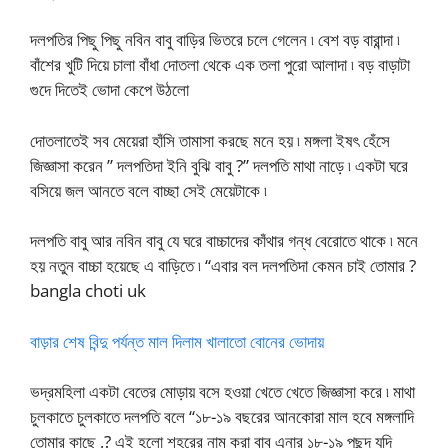
দলপতির পিছু পিছু নবিন বাবু বাড়ির ভিতরে চলে গেলেন ৷ বেশ বড় বারান্দা ৷
বাঁশের খুটি দিয়ে চালা বাঁধা দোতলা থেকে এক তলা পুরো আলাদা ৷ বড় বাড়াটা
গুদে দিতেই ভোদা কেপে উঠলো
দোতলাতেই সব মেয়েরা হাঁসি তামাসা করছে মনে হয় ৷ মঙ্গলা ইষৎ হেঁসে
জিজ্ঞাসা করেন ” দলপতিদা ইনি বুঝি বাবু ?” দলপতি মাথা নাড়ে ৷ একটা ঘরে
বসিয়ে জল আনতে বলে বাচ্ছা সেই মেয়েটাকে ৷
দলপতি বাবু আর নবিন বাবু যে ঘরে বাচ্চাদের কাঁথার গন্ধ বেরোতে থাকে ৷ মনে
হয় নতুন বাচ্চা হয়েছে এ বাড়িতে ৷ “এবার বল দলপতিদা কেমন চাই তোমার ?
bangla choti uk
বাড়ার শেষ বিন্দু পর্যন্ত মাল দিলাম খালাতো বোনের ভোদায়
ভদ্রমহিলা একটা বেতের মোড়ায় বসে হওয়া খেতে খেতে জিজ্ঞাসা করে ৷ মাথা
চুলকাতে চুলকাতে দলপতি বলে “১৮-১৯ বছরের আনকোরা মাল হবে মঙ্গলাদি
তোমার কাছে ,? এই হলো শহরের নাম করা বাবু এনার ১৮-১৯ পছন্দ যদি