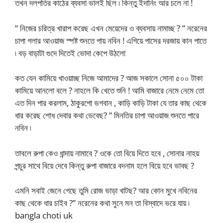
তখন দলপতির কাঠের ব্যবসা ভালই ছিল ৷ কিন্তু ইদানিং আর চলে না !
” নিজের চরিত্র খারাপ করেছ এখন মেয়েদের ও ব্যবসায় নামাচ্ছ ? ” নরেনের
চাপা গলার আওয়াজ স্পষ্ট শুনতে পায় নবিন ! এগিয়ে পাসের দরজায় কান পাতে
৷ বড় বাড়াটা গুদে দিতেই ভোদা কেপে উঠলো
কত যেন কামিয়ে খাওয়াচ্ছ নিজে আমাদের ? আজ সকালে সোনা ৫০০ টাকা
কামিয়ে আনলো বলে ? নাহলে কি খেতে শুনি ! আমি বাজারে নেমে নেমে তো
এত দিন পার করলাম, ঠাকুরপো ভগবান , কাড়ি কাড়ি টাকা যে তার কাছ থেকে
ধার করেছ শোধ দেবার কথা ভেবেছ? ” মিনতির চাপা আওয়াজ শুনতে পারে
নবিন ৷
তাবলে রুপা কেও ধান্দায় নামাবে ? ওকে তো বিয়ে দিতে হবে , সোনার নাহয়
পন্চুর সাথে বিয়ে দেবে কিন্তু রুপা বাজারে বদনাম হলে বিয়ে হবে ভাবছ ?
এমনি সবাই জেনে গেছে তুমি রোজ ভাড়া খাটছ? আর কোন মুখে নবিনের
কাছ থেকে ধার চাইব ?” নরেনের কথা সুনে মন তা বিস্বাদে ভরে যায় ৷
bangla choti uk