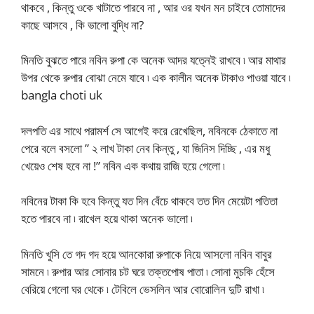
থাকবে , কিন্তু ওকে খাটাতে পারবে না , আর ওর যখন মন চাইবে তোমাদের
কাছে আসবে , কি ভালো বুদ্ধি না?
মিনতি বুঝতে পারে নবিন রুপা কে অনেক আদর যত্নেই রাখবে ৷ আর মাথার
উপর থেকে রুপার বোঝা নেমে যাবে ৷ এক কালীন অনেক টাকাও পাওয়া যাবে ৷
bangla choti uk
দলপতি এর সাথে পরামর্শ সে আগেই করে রেখেছিল, নবিনকে ঠেকাতে না
পেরে বলে বসলো ” ২ লাখ টাকা নেব কিন্তু , যা জিনিস দিচ্ছি , এর মধু
খেয়েও শেষ হবে না !” নবিন এক কথায় রাজি হয়ে গেলো ৷
নবিনের টাকা কি হবে কিন্তু যত দিন বেঁচে থাকবে তত দিন মেয়েটা পতিতা
হতে পারবে না ৷ রাখেল হয়ে থাকা অনেক ভালো ৷
মিনতি খুসি তে গদ গদ হয়ে আনকোরা রুপাকে নিয়ে আসলো নবিন বাবুর
সামনে ৷ রুপার আর সোনার চট ঘরে তক্তপোষ পাতা ৷ সোনা মুচকি হেঁসে
বেরিয়ে গেলো ঘর থেকে ৷ টেবিলে ভেসলিন আর বোরোলিন দুটি রাখা ৷