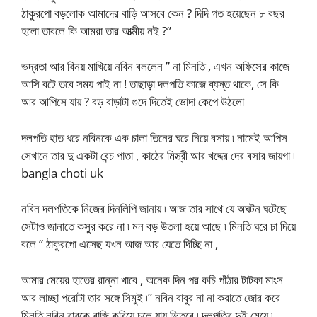
ঠাকুরপো বড়লোক আমাদের বাড়ি আসবে কেন ? দিদি গত হয়েছেন ৮ বছর
হলো তাবলে কি আমরা তার আত্মীয় নই ?”
ভদ্রতা আর বিনয় মাখিয়ে নবিন বললেন ” না মিনতি , এখন অফিসের কাজে
আসি বটে তবে সময় পাই না ! তাছাড়া দলপতি কাজে ব্যস্ত থাকে, সে কি
আর আপিসে যায় ? বড় বাড়াটা গুদে দিতেই ভোদা কেপে উঠলো
দলপতি হাত ধরে নবিনকে এক চালা তিনের ঘরে নিয়ে বসায় ৷ নামেই আপিস
সেখানে তার দু একটা বেন্চ পাতা , কাঠের মিস্ত্রী আর খদ্দের দের বসার জায়গা ৷
bangla choti uk
নবিন দলপতিকে নিজের দিনলিপি জানায় ৷ আজ তার সাথে যে অঘটন ঘটেছে
সেটাও জানাতে কসুর করে না ৷ মন বড় উতলা হয়ে আছে ৷ মিনতি ঘরে চা দিয়ে
বলে ” ঠাকুরপো এসেছ যখন আজ আর যেতে দিচ্ছি না ,
আমার মেয়ের হাতের রান্না খাবে , অনেক দিন পর কচি পাঁঠার টাটকা মাংস
আর লাচ্ছা পরোটা তার সঙ্গে সিমুই ৷” নবিন বাবুর না না করাতে জোর করে
মিনতি নবিন বাবুকে রাজি করিয়ে চলে যায় ভিতরে ৷ দলপতির দুই মেয়ে ৷