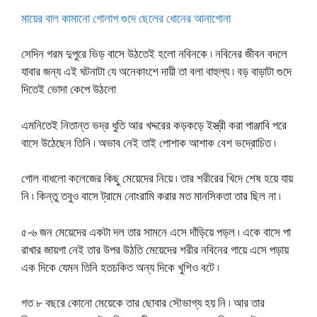
মায়ের বাল কামানো গোলাপ গুদে ছেলের ধোনের আনাগোনা
সেদিন গরম দুপুরে ভিড় বাসে উঠতেই হলো নবিনকে ৷ নবিনের জীবন বদলে
যাবার জন্য এই ঘটনাটা যে অনেকাংশে দায়ী তা বলা বাহুল্য ৷ বড় বাড়াটা গুদে
দিতেই ভোদা কেপে উঠলো
এমনিতেই নিতান্ত ভদ্র ধুতি আর খদ্দরের কড়কড়ে ইস্ত্রী করা পাঞ্জাবি পরে
বাসে উঠেছেন তিনি ৷ অভাব নেই তাই পোশাক আশাক বেশ ভদ্রোচিত ৷
গোল বাধলো কলেজের কিছু মেয়েদের নিয়ে ৷ তার শরীরের খিদে শেষ হয়ে যায়
নি ৷ কিন্তু তবুও বাসে ট্রামে নোংরামি করার মত মানসিকতা তার ছিল না ৷
৫-৬ জন মেয়েদের একটা দল তার সামনে এসে দাঁড়িয়ে পড়ল ৷ একে বাসে পা
রাখার জায়গা নেই তার উপর উঠতি মেয়েদের শরীর নবিনের গায়ে এসে পড়ায়
এক দিকে যেমন তিনি হতচকিত অন্য দিকে খুশিও বটে ৷
গত ৮ বছরে কোনো মেয়েকে তার ছোবার সৌভাগ্য হয় নি ৷ আর তার