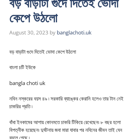
বড় বাড়াটা গুদে দিতেই ভোদা
কেপে উঠলো
August 30, 2023
by
banglachoti.uk
বড় বাড়াটা গুদে দিতেই ভোদা কেপে উঠলো
বাংলা চটি ইউকে
bangla choti uk
নবিন নস্করের বয়স ৪৯ ৷ সরকারি ব্যাঙ্কের কেরানি হলেও তার টান নেই
চাকরির প্রতি ৷
বাঁধা ইনকামের আশায় কোনমতে চাকরি টিকিয়ে রেখেছেন৷ ৮ বছর হলো
বিপত্নীক হয়েছেন৷ দুর্ঘটনায় জবা মারা যাবার পর নবিনের জীবন তাই যেন
বদলে গেছে ৷