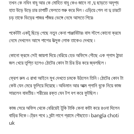
তখন কে নবিন বাবু আর কে মোহিত বাবু কেও জানে না ,দু ছাড়তে অদৃশ্য
হাত উড়ে উড়ে চার চাপাটি ফেলতে শুরু করে দিল ৷ এড়িয়ে গেল না দু চারটে
চড় তাকে ভিড়ের পাজর পাঁজর ভেঙ্গে নেমে আসতে গিয়ে৷
পকেটটা একটু ছিড়ে গেছে নতুন কেনা পাঞ্জাবিটার৷ বাস স্টপে কোনো ক্রমে
নেমে দেখলেন আসে পাশের উত্সুক লোক তাকেও দেখছে ৷
কোনো ক্রমে সেই জায়গা দিয়ে বেরিয়ে হেড অফিসে পৌছে এক গ্লাস ঠান্ডা
জল খেয়ে তৃপ্তি হলেও ঠোটের কোন টা চির চির করে জ্বলছিল ৷
ফ্রেশ রুম এ রাখা আইনে মুখ দেখতে চমকে উঠলেন তিনি ৷ ঠোটের কোন টা
কেউ যেন মেরে ফুলিয়ে দিয়েছে ৷ অভিমান আর আত্ম গ্লানি বুকে নিয়ে কাজ
সারলেন যাবতীয় ৷ শরীরের রক্ত যেন টগ বগ করে ফুটছিল ৷
কাজ সেরে অফিস থেকে বেরিয়েই টুকি টাকি কেনা কাটা করে রওনা দিলেন
বাড়ির দিকে ৷ ট্রেন পথে ১ ঘন্টা লাগে গ্রামে পৌছাতে ৷ bangla choti
uk