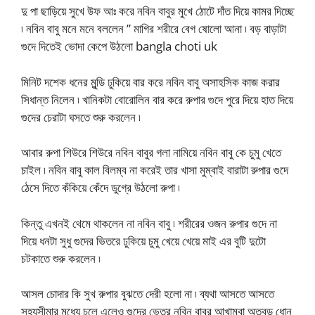
দু পা ছাড়িয়ে সুখে উফ আঃ করে নবিন বাবুর মুখে ঠোটে দাঁত দিয়ে কামর দিচ্ছে
৷ নবিন বাবু মনে মনে বললেন ” মাগির শরীরে বেগ ষোলো আনা ৷ বড় বাড়াটা
গুদে দিতেই ভোদা কেপে উঠলো bangla choti uk
মিনিট দশেক ধনের মুন্ডি ঢুকিয়ে বার করে নবিন বাবু অসাহসিক কাজ করার
সিধান্ত নিলেন ৷ খানিকটা বোরোলিন বার করে রুপার গুদে পুরে দিয়ে হাত দিয়ে
গুদের চেরাটা ঘসতে শুরু করলেন ৷
আবার রুপা শিউরে শিউরে নবিন বাবুর গলা নামিয়ে নবিন বাবু কে চুমু খেতে
চাইল ৷ নবিন বাবু কাল বিলম্ব না করেই তার খাসা মুম্বাই বারাটা রুপার গুদে
ঠেসে দিতে কঁকিয়ে কেঁদে ডুগ্রে উঠলো রুপা ৷
কিন্তু এখনই থেমে থাকলেন না নবিন বাবু ৷ শরীরের ওজন রুপার গুদে না
দিয়ে ধনটা সুধু গুদের ভিতরে ঢুকিয়ে চুমু খেয়ে খেয়ে মাই এর বুটি দুটো
চটকাতে শুরু করলেন ৷
আসল চোদার কি সুখ রুপার বুঝতে দেরী হলো না ৷ ব্যথা আসতে আসতে
সহ্যসীমার মধ্যে চলে এলেও গুদের ভেতর নবিন বাবুর আখাম্বা অতবড় ধোন