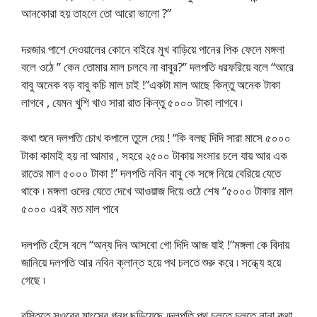
আনকোরা হয় তাহলে তো আরো ভালো ?”
দরজার পাশে দেওয়ালের কোনে বাইরে মুখ বাড়িয়ে পানের পিক ফেলে মঙ্গলা
বলে ওঠে ” কেন তোমার মাল চলবে না বাবুর?” দলপতি ধরফরিয়ে বলে “আরে
বাবু অনেক বড় বাবু কচি মাল চাই !”একটা মাল আছে কিন্তু অনেক টাকা
লাগবে , যেমন খুশি খাও সারা রাত কিন্তু ৫০০০ টাকা লাগবে ৷
কথা শুনে দলপতি চোখ কপালে তুলে দেয় ! “কি বলছ দিদি সারা মাসে ৫০০০
টাকা কামাই হয় না আমার , সহরে ২৫০০ টাকায় সংসার চলে যায় আর এক
রাতের মাল ৫০০০ টাকা !” দলপতি নবিন বাবু কে সঙ্গে নিয়ে বেরিয়ে যেতে
থাকে ৷ মঙ্গলা ওদের যেতে দেখে আওয়াজ দিয়ে ওঠে শেষ “৫০০০ টাকার মাল
৫০০০ এরই মত মাল পাবে
দলপতি হেঁসে বলে “অন্য দিন আসবো গো দিদি আজ যাই !”মঙ্গলা কে বিদায়
জানিয়ে দলপতি আর নবিন ক্লান্ত হয়ে পথ চলতে শুরু করে ৷ সন্ধ্যে হয়ে
গেছে ৷
বস্তিতে সুওরের মাংসের গন্ধ ছড়িয়েছে ৷দলপতি পথ চলতে চলতে নানা কথা