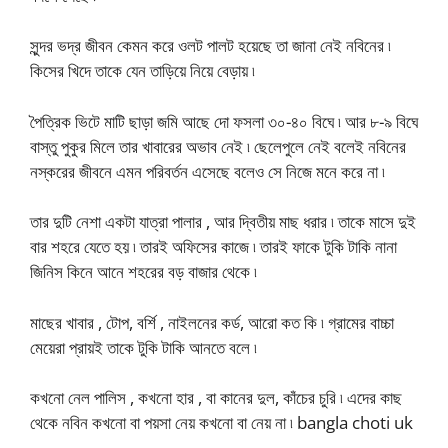
সুন্দর ভদ্র জীবন কেমন করে ওলট পালট হয়েছে তা জানা নেই নবিনের ৷
কিসের খিদে তাকে যেন তাড়িয়ে নিয়ে বেড়ায় ৷
পৈত্রিক ভিটে মাটি ছাড়া জমি আছে দো ফসলা ৩০-৪০ বিঘে ৷ আর ৮-৯ বিঘে
বাস্তু পুকুর মিলে তার খাবারের অভাব নেই ৷ ছেলেপুলে নেই বলেই নবিনের
নস্করের জীবনে এমন পরিবর্তন এসেছে বলেও সে নিজে মনে করে না ৷
তার দুটি নেশা একটা যাত্রা পালার , আর দ্বিতীয় মাছ ধরার ৷ তাকে মাসে দুই
বার শহরে যেতে হয় ৷ তারই অফিসের কাজে ৷ তারই ফাকে টুকি টাকি নানা
জিনিস কিনে আনে শহরের বড় বাজার থেকে ৷
মাছের খাবার , টোপ, বর্শি , নাইলনের কর্ড, আরো কত কি ৷ গ্রামের বাচ্চা
মেয়েরা প্রায়ই তাকে টুকি টাকি আনতে বলে ৷
কখনো নেল পালিস , কখনো হার , বা কানের দুল, কাঁচের চুরি ৷ এদের কাছ
থেকে নবিন কখনো বা পয়সা নেয় কখনো বা নেয় না ৷ bangla choti uk