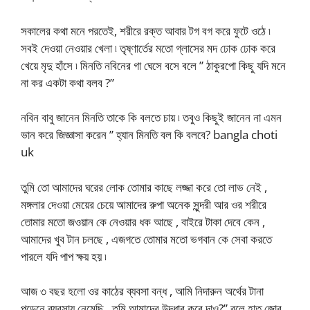
সকালের কথা মনে পরতেই, শরীরে রক্ত আবার টগ বগ করে ফুটে ওঠে ৷
সবই দেওয়া নেওয়ার খেলা ৷ তৃষ্ণার্তের মতো গ্লাসের মদ ঢোক ঢোক করে
খেয়ে মৃদু হাঁসে ৷ মিনতি নবিনের গা ঘেসে বসে বলে ” ঠাকুরপো কিছু যদি মনে
না কর একটা কথা বলব ?”
নবিন বাবু জানেন মিনতি তাকে কি বলতে চায় ৷ তবুও কিছুই জানেন না এমন
ভান করে জিজ্ঞাসা করেন ” হ্যান মিনতি বল কি বলবে? bangla choti
uk
তুমি তো আমাদের ঘরের লোক তোমার কাছে লজ্জা করে তো লাভ নেই ,
মঙ্গলার দেওয়া মেয়ের চেয়ে আমাদের রুপা অনেক সুন্দরী আর ওর শরীরে
তোমার মতো জওয়ান কে নেওয়ার ধক আছে , বাইরে টাকা দেবে কেন ,
আমাদের খুব টান চলছে , এজগতে তোমার মতো ভগবান কে সেবা করতে
পারলে যদি পাপ ক্ষয় হয় ৷
আজ ৩ বছর হলো ওর কাঠের ব্যবসা বন্ধ , আমি নিদারুন অর্থের টানা
পড়েনে ব্যবসায় নেমেছি , তুমি আমাদের উদ্ধার করে দাও?” বলে হাত জোর