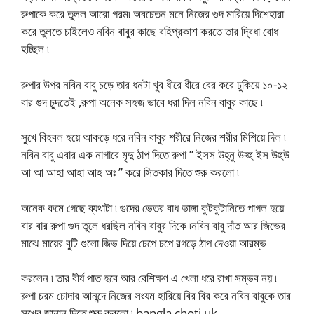
রুপাকে করে তুলল আরো গরম৷ অবচেতন মনে নিজের গুদ মারিয়ে দিশেহারা
করে তুলতে চাইলেও নবিন বাবুর কাছে বহিপ্রকাশ করতে তার দ্বিধা বোধ
হচ্ছিল ৷
রুপার উপর নবিন বাবু চড়ে তার ধনটা খুব ধীরে ধীরে বের করে ঢুকিয়ে ১০-১২
বার গুদ চুদতেই ,রুপা অনেক সহজ ভাবে ধরা দিল নবিন বাবুর কাছে ৷
সুখে বিহবল হয়ে আকড়ে ধরে নবিন বাবুর শরীরে নিজের শরীর মিশিয়ে দিল ৷
নবিন বাবু এবার এক নাগারে মৃদু ঠাপ দিতে রুপা ” ইসস উহ্নু উহ্হু ইস উহুউ
আ আ আহা আহা আহ অঃ ” করে সিতকার দিতে শুরু করলো ৷
অনেক কমে গেছে ব্যথাটা ৷ গুদের ভেতর বাধ ভাঙ্গা কুটকুটানিতে পাগল হয়ে
বার বার রুপা গুদ তুলে ধরছিল নবিন বাবুর দিকে ৷নবিন বাবু দাঁত আর জিভের
মাঝে মায়ের বুটি গুলো জিভ দিয়ে চেপে চপে রগড়ে ঠাপ দেওয়া আরম্ভ
করলেন ৷ তার বীর্য পাত হবে আর বেশিক্ষণ এ খেলা ধরে রাখা সম্ভব নয় ৷
রুপা চরম চোদার আনন্দে নিজের সংযম হারিয়ে বির বির করে নবিন বাবুকে তার
সুখের জানান দিতে শুরু করলো ৷ bangla choti uk