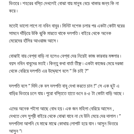
ভিতরে ৷ শহরের বস্তি দেখলেই বোঝা যায় মানুষ বেচে থাকার জন্য কি না
করে ৷
মতেই ভালো লাগে না নবিন বাবুর ৷ মিনিট দশেক চলার পর একটা কোটা ঘরের
সামনে দাঁড়িয়ে উকি ঝুকি মারতে থাকে দলপতি ৷ বাইরে থেকে অনেক
মেয়েদের হাঁসির আওয়াজ আসে ৷
বোঝাই যায় বেশ্যা বাড়ি না হলেও বেশ্যা দের নিয়েই কাজ কারবার মঙ্গলার ৷
বয়স নবিন বাবুদের মতই ৷ কিন্তু কথা বার্তা তীক্ষ্ণ ৷ একটা কাজের মেয়ে দরজা
থেকে বেরিয়ে দলপতি এর উদ্দ্যেশে বলে ” কি চাই ?”
দলপতি বলে ” দিদি কে বল দলপতি বাবু দেখা করতে চান !” সে এক ছুট এ
বাড়ির ভিতরে চলে যায় ৷ পুরো বস্তিতে হাতে গুনে ৪-৫ টা কোটা বাড়ি আছে ৷
এদের অনেক পইসা আছে বোধ হয় ৷ এক জন মহিলা বেরিয়ে আসেন ,
দেখতে বেস সুশ্রী বাইরে থেকে বোঝা যাবে না যে উনি মেয়ে দের দালাল ৷ ”
দলপতিদা আপনি যে মাঝে মাঝে কোথায় লোপাট হয়ে যান ৷ আসুন ভিতরে
আসুন “৷