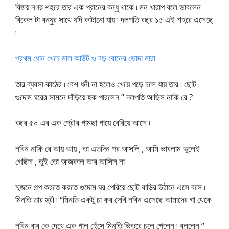
বিজয় নগর শহরে তার এক প্রানের বন্ধু থাকে ৷ মন খারাপ বলে ভাবলেন
বিকেল টা বন্ধুর সাথে যদি কাটানো যায় ৷ দলপতি বছর ১৫ এই শহরে এসেছে
৷
প্রথম ধোন খেচে মাল আউট ও বড় বোনের ভোদা মারা
তার ব্যবসা কাঠের ৷ বেশ ধনী না হলেও খেয়ে পড়ে চলে যায় তার ৷ ছোট
গুদোম ঘরের সামনে দাঁড়িয়ে হক পারলেন ” দলপতি আছিস নাকি রে ?
বছর ৫০ এর এক প্রৌর গামছা গায়ে বেরিয়ে আসে ৷
নবিন নাকি রে আয় আয় , তা এতদিন পর আসলি , আমি ভাবলাম ভুলেই
গেছিস , তুই তো আজকাল আর আসিস না
দুজনে গল্প করতে করতে গুদোম ঘর পেরিয়ে ছোট বাড়ির উঠানে এসে বসে ৷
মিনতি তার স্ত্রী ৷ “মিনতি একটু চা কর দেখি নবিন এসেছে আমাদের গা থেকে
নবিন বাবু কে দেখে এক গাল হেঁসে মিনতি ভিতরে চলে গেলেন ৷ বললেন ”