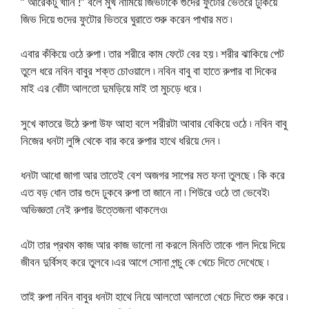
” আরেকটু খানি !” বলে মুখ নামিয়ে জিভটাকে গুদের ফুটোর ভেতরে ঢুকিয়ে
জিভ দিয়ে গুদের ফুটোর ভিতরে ঘুরাতে শুরু করেন পাখার মত ৷
এবার কঁকিয়ে ওঠে রুপা ৷ তার শরীরে কাম ফেটে বের হয় ৷ শরীর ঝাকিয়ে পেট
তুলে ধরে নবিন বাবুর শক্ত চোওয়ালে ৷ নবিন বাবু বা হাতে রুপার বা দিকের
মাই এর বোঁটা আলতো দুমড়িয়ে মাই তা মুচড়ে ধরে ৷
সুখে কাতরে উঠে রুপা উফ আহা বলে শরীরটা আবার বেকিয়ে ওঠে ৷ নবিন বাবু
নিজের ধনটা লুঙ্গি থেকে বার করে রুপার হাথে ধরিয়ে দেন ৷
ধনটা আধো জাগা আর তাতেই বেশ অজগর সাপের মত ফনা তুলছে ৷ কি করে
এত বড় ধোন তার গুদে ঢুকবে রুপা তা জানে না ৷ শিউরে ওঠে তা ভেবেই৷
অভিজ্ঞতা নেই রুপার উত্তেজনা থাকলেও৷
এটা তার প্রথম কাজ আর কাজ ভালো না করলে মিনতি তাকে গাল দিয়ে দিয়ে
জীবন দুর্বিসহ করে তুলবে ৷এর আগে সোনা পন্চু কে খেচে দিতে দেখেছে ৷
তাই রুপা নবিন বাবুর ধনটা হাথে নিয়ে আলতো আলতো খেচে দিতে শুরু করে ৷