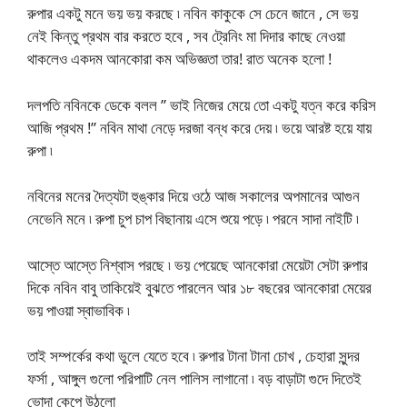
রুপার একটু মনে ভয় ভয় করছে ৷ নবিন কাকুকে সে চেনে জানে , সে ভয়
নেই কিন্তু প্রথম বার করতে হবে , সব ট্রেনিং মা দিদার কাছে নেওয়া
থাকলেও একদম আনকোরা কম অভিজ্ঞতা তার! রাত অনেক হলো !
দলপতি নবিনকে ডেকে বলল ” ভাই নিজের মেয়ে তো একটু যত্ন করে করিস
আজি প্রথম !” নবিন মাথা নেড়ে দরজা বন্ধ করে দেয় ৷ ভয়ে আরষ্ট হয়ে যায়
রুপা ৷
নবিনের মনের দৈত্যটা হুঙ্কার দিয়ে ওঠে আজ সকালের অপমানের আগুন
নেভেনি মনে ৷ রুপা চুপ চাপ বিছানায় এসে শুয়ে পড়ে ৷ পরনে সাদা নাইটি ৷
আস্তে আস্তে নিশ্বাস পরছে ৷ ভয় পেয়েছে আনকোরা মেয়েটা সেটা রুপার
দিকে নবিন বাবু তাকিয়েই বুঝতে পারলেন আর ১৮ বছরের আনকোরা মেয়ের
ভয় পাওয়া স্বাভাবিক ৷
তাই সম্পর্কের কথা ভুলে যেতে হবে ৷ রুপার টানা টানা চোখ , চেহারা সুন্দর
ফর্সা , আঙ্গুল গুলো পরিপাটি নেল পালিস লাগানো ৷ বড় বাড়াটা গুদে দিতেই
ভোদা কেপে উঠলো