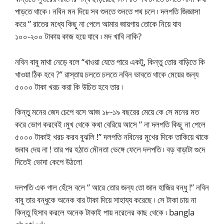
পাড়তে থাকে ৷ নবিন মন দিয়ে সব শুনতে শুনতে পথ চলে ৷ দলপতি জিজ্ঞাসা
করে ” রাতের মধ্যে কিছু না পেলে আমার জায়গায় তোকে নিয়ে যাব
১০০-২০০ টাকায় কাজ হয়ে যাবে ৷ মদ খাবি নাকি?
নবিন বাবু মাথা নেড়ে বলে “খাওয়া যেতে পারে একটু, কিন্তু তোর বাড়িতে কি
খাওয়া ঠিক হবে ?” রাস্তায় চলতে চলতে নবিন ভাবতে থাকে মেয়ের জন্য
৫০০০ টাকা খরচ করা কি উচিত হবে তার ৷
কিন্তু মনের জেদ চেপে বসে আজ ১৮-১৯ বছরের মেয়ে কে সে মনের মত
করে ভোগ করবেই ৷মুখ থেকে কথা বেরিয়ে আসে ” না দলপতি কিছু না পেলে
৫০০০ টাকাই খরচ করব বুঝলি !” দলপতি নবিনের মুখের দিকে তাকিয়ে থাকে
জবাব দেয় না ! তার পর হঠাত মৌনতা ভেঙ্গে ফেলে দলপতি ৷ বড় বাড়াটা গুদে
দিতেই ভোদা কেপে উঠলো
দলপতি এক গাল হেঁসে বলে ” আরে তোর জন্য তো জান হাজির বন্ধু !” নবিন
বাবু তার বন্ধুকে অনেক বার টাকা দিয়ে সাহায্য করেছে ৷ সে টাকা চায় না
কিন্তু হিসাব করলে অনেক টাকাই পায় নরেনের কাছ থেকে ৷ bangla