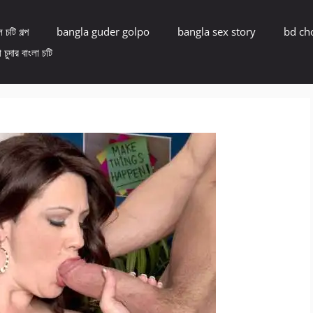
 চটি গল্প
bangla guder golpo
bangla sex story
bd ch
 চুদার বাংলা চটি