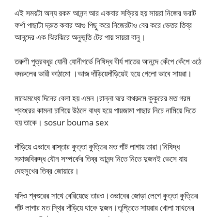
এই সময়টা অন্য রকম আনন্দ আর একবার সক্রিয় হয় সায়রা নিজের ভরাট
ফর্শা পাছাটা দ্রুত কবার আগু পিছু করে নিজেরটাও বের করে ভেতর তিব্র
আনন্দের এক ঝিরঝিরে অনুভূতি টের পায় সায়রা বানু।
তরুণী পুত্রবধূর যোনী যোনীগর্ভে নিষিদ্ধ বীর্য পাতের আনন্দে কেঁপে কেঁপে ওঠে
বদরুলের ভারী কাঠামো ।আজ দাঁড়িয়েদাঁড়িয়েই হয়ে গেলো ভাবে সায়রা।
মাঝেমধ্যে দিনের বেলা হয় এমন।রান্না ঘরে বাথরুমে কুকুরের মত গরম
শ্বশুরের কামনা চাগিয়ে উঠলে বাধ্য হয়ে পায়জামা পাছার নিচে নামিয়ে দিতে
হয় তাকে। sosur bouma sex
দাঁড়িয়ে এভাবে রাস্তার কুত্তা কুত্তির মত গাঁট লাগায় তারা।নিষিদ্ধ
সমাজবিরুদ্ধ যৌন সম্পর্কের তিব্র আনন্দ নিতে নিতে দুজনই ভেসে যায়
দেহসুখের তিব্র জোয়ারে।
যদিও শ্বশুরের সাথে বেরিয়েছে তারও।ওভাবের জোড়া লেগে কুত্তা কুত্তির
গাঁট লাগার মত স্থির দাঁড়িয়ে থাকে দুজন।তৃপ্তিতে সায়রার খোলা মাখনের