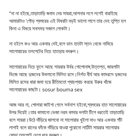
“না না হইছে,তাড়াতাড়ি জবাব দেয় সায়রা,আপনার লগে লগেই বারাইছে
আমারটাও ‘পৌড় শ্বশুরের এই বিষয়টা বড়ই ভালো লাগে তার দেহ তৃপ্তি হল
কিনা এ বিষয়ে সবসময় সজাগ লোকটা।
না হইলে কও আর একবার দেই,বলে ডান হাতটা স্তন থেকে নামিয়ে
সালোয়ারের তলপেটের নিচে হাতড়ায় বদরুল।
সালোয়ারের নিচে ফুলে আছে সায়রার উর্বর গোপোনাঙ্গ,উত্তপ্ত, জায়গাটা
ভিজে আছে দুজনের উথলানো মিলিত রসে।নির্গত বীর্য আর কামরসে দুজনের
মিলিত রসের ধারা জমা হয়ে রীতিমতো প্যাচপ্যাচ করছে উরুর খাঁজে
সালোয়ারের কাছটা। sosur bouma sex
আজ আর না, পোলারা জাইগা গেলে সর্বনাশ হইবো,শ্বশুরের হাত সালোয়ারের
উপর দিয়েই।তার কামানো ভেজা নরম কাদার দলাটা টিপে ধরতেই তাড়াতাড়ি
বলে সায়রা।উঠে দাঁড়িয়ে জাগবো না সালোয়ার খুইলা দাও আর একবার গাঁট
লাগাই বলে রানের ফাঁকে দাঁড়িয়ে যাওয়া পুরোনো লাঠিটা সায়রার সালোয়ার
মোড়া তলপেটে চেপে ধরে বদরুল।