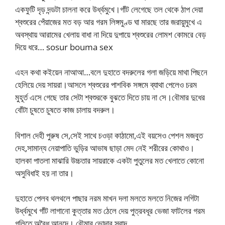
একফুটি দৃড় দন্ডটা চালনা করে উর্ধ্বমুখে।গাঁট লেগেছে তল থেকে ঠাপ দেয়া
শ্বশুরের পেঁয়াজের মত বড় আর গরম লিঙ্গমুণ্ড ঘা মারছে তার জরায়ুমুখে এ
অবস্থায় আরামের খেলায় বাধা না দিয়ে দুপায়ে শ্বশুরের লোমশ কোমরে বেড়
দিয়ে ধরে… sosur bouma sex
এহন কথা কইয়েন নাআআ…বলে দুহাতে বদরুলের গলা জড়িয়ে মাথা পিছনে
হেলিয়ে দেয় সায়রা।আসলে শ্বশুরের পাশবিক সঙ্গমে ব্যাথা পেলেও চরম
মুহূর্ত এসে গেছে তার সেটা শ্বশুরকে বুঝতে দিতে চায় না সে।বৌমার দুধের
বোঁটা চুষতে চুষতে কাজ চালায় বদরুল।
বিশাল দেহী পুরুষ সে,সেই সাথে চওড়া কাঠামো,এই বয়সেও পেশল মজবুত
দেহ,সামান্য নেয়াপাতি ভুড়ির আভাষ ছাড়া মেদ নেই শরীরের কোথাও।
হালকা পাতলা মাঝারি উচ্চতার সায়রাকে একটা পুতুলের মত খেলাতে কোনো
অসুবিধাই হয় না তার।
দুহাতে পেলব থলথলে পাছার নরম মাখন দলা মলতে মলতে নিজের লগিটা
উর্ধ্বমুখে গাঁট লাগানো কুত্তার মত ঠেলে দেয় পুত্রবধূর ভেজা ফাটলের গরম
গলিতে অবৈধ আনন্দে। বৌমার ভোদার স্বাদ