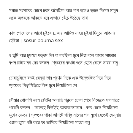
সমাজ সংসারের চোখে চরম অনৈতিক আর পাপ হলেও দুজন নিঃসঙ্গ মানুষ
একে অপরকে আঁকড়ে ধরে এভাবে বেঁচে উঠেছে তারা
কাল গোসোলের আগে চুইষেন..আর আমিও নাহয় চুইষা দিমুনে আপনার
হেইডা। sosur bouma sex
হ তুমি আর চুষছো পত্থম দিন যা করছিলা মুখে নিয়া বলে আবার সায়রার
বগল চাটায় মন দেয় বদরুল।শ্বশুরের কথাটা শুনে হেসে ফেলে সায়রা বানু।
চোষাচুষিতে বড়ই ঘেন্না তার প্রথম দিকে এক উত্তেজিত দিনে দিনে
শ্বশুরের পিড়াপিড়িতে লিঙ্গ মুখে নিয়েছিলো সে।
বৌমার গোলাপি নরম ঠোঁটের আনাড়ি প্রথম চোষা পেয়ে নিজেকে সামলাতে
পারেনি বদরুল। আহহহ কিইইই আরাআআআম…করে ঢেলে দিয়েছিলো
মুখের ভেতর।শ্বশুরের পাকা আঁশটে গন্ধি মালের গাদ মুখে যেতেই ঘেন্নায়
ওয়াক তুলে বমি করে ঘর ভাসিয়ে দিয়েছিলো সায়রা বানু।