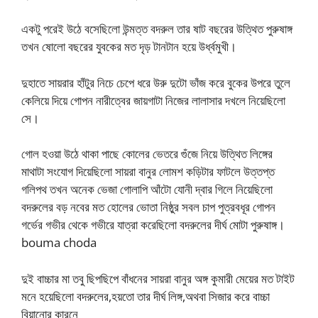
একটু পরেই উঠে বসেছিলো উন্মত্ত বদরুল তার ষাট বছরের উত্থিত পুরুষাঙ্গ
তখন ষোলো বছরের যুবকের মত দৃড় টানটান হয়ে উর্ধ্বমুখী।
দুহাতে সায়রার হাঁটুর নিচে চেপে ধরে উরু দুটো ভাঁজ করে বুকের উপরে তুলে
কেলিয়ে দিয়ে গোপন নারীত্বের জায়গাটা নিজের লালাসার দখলে নিয়েছিলো
সে।
গোল হওয়া উঠে থাকা পাছে কোলের ভেতরে গুঁজে নিয়ে উত্থিত লিঙ্গের
মাথাটা সংযোগ দিয়েছিলো সায়রা বানুর লোমশ কড়িটার ফাটলে উত্তপ্ত
গলিপথ তখন অনেক ভেজা গোলাপি আঁটো যোনী দ্বার গিলে নিয়েছিলো
বদরুলের বড় নবের মত হোলের ভোতা নিষ্ঠুর সবল চাপ পুত্রবধূর গোপন
গর্ভের গভীর থেকে গভীরে যাত্রা করেছিলো বদরুলের দীর্ঘ মোটা পুরুষাঙ্গ।
bouma choda
দুই বাচ্চার মা তবু ছিপছিপে বাঁধনের সায়রা বানুর অঙ্গ কুমারী মেয়ের মত টাইট
মনে হয়েছিলো বদরুলের,হয়তো তার দীর্ঘ লিঙ্গ,অথবা সিজার করে বাচ্চা
বিয়ানোর কারনে