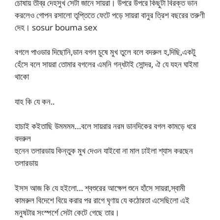
চোষায় তীব্র দেহসুখ সেটা জানে সায়রা। উপরে উপরে কিছুটা বিরক্ত ভান
করলেও গোপন রসালো তৃপ্তিতে ফেটে পড়ে সায়রা বানুর ত্রিশ বছরের তরুণী
দেহ। sosur bouma sex
বগলে পাওডার দিছোনি,ডান বগল চুষে মুখ তুলে বলে বদরুল হ,দিছি,একটু
হেঁসে বলে সায়রা তোমার বগলের এমনি গন্ধটাই সোন্দর, ঐ যে যহন ঘাইমা
থাকো
যাহ কি যে কন..
হাচাই কইতাছি উমমমম…বলে সায়রার নরম ডানদিকের বগল কামড়ে ধরে
বদরুল
হুনেন তলারডায় কিন্তুক মুখ দেওন যাইবো না মাল ঢাইলা শ্যাস করছেন
তলারডায়
ইসস আজ কি যে হইলো… শ্বশুরের আক্ষেপ শুনে হাঁসে সায়রা,স্বামী
কামরুল বিদেশে বিয়ে করার পর রাগে ঘৃণায় যে কঠোরতা এসেছিলো এই
মনুষটার সংস্পর্শে সেটা কেটে গেছে তার।