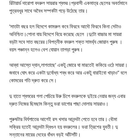
রিটায়ার্ড দারোগা বদরুল সায়রার শ্বশুর।প্রবাসী একমাত্র ছেলের অবর্তমানে
পুত্রবধূর সাথে অবৈধ সম্পর্কটা গড়ে উঠেছে তার।
’সাতটা বছর হল বিদেশে কামরুল কবে ফিরবে আদৌ ফিরবে কিনা সেটাও
অনিশ্চিত।শোনা যায় বিদেশে বিয়ে করেছে ছেলে ।দুটো বাচ্চার মা সায়রা
বড়টা সবে সাত বছরের।বিপত্নীক বদরুল শক্ত সামর্থ্য জোয়ান পুরুষ ।
বয়স পঞ্চান্ন হলেও বেশ যোয়ান তাগড়া পুরুষ।
আব্বা আস্তে দ্যান,লাগতাছে’ একটু জোরে ঘা মারতেই ককিয়ে ওঠে সায়রা।
জবাবে ঘোৎ করে একটা দুর্বোধ্য শব্ধ করে আর একটু বারাইবো খাড়াও” বলে
কোমরের গতি দ্রুত করে সে।
দু হাতে শ্বশুরের গলা পেচিয়ে উরু চিপে বদরুলকে দুইয়ে নেয়ার জন্য এবার
দ্রুত নিজের ছিমছাম কিন্তু ভরা ডাগোর পাছা দোলায় সায়রাও।
পুরুষটার বির্যপাতের আগেই রস খসার আনন্দটা পেতে হবে তার। বৌমা
সক্রিয় হতেই আনন্দটা দ্বিগুন হয় বদরুলের। ভরা ত্রিশের যুবতী। দু
সন্তানের মায়ের দেহের বাঁধন বড়ই আঁটসাঁট।