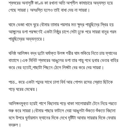
শ্বশুরের অনাসৃষ্টি কাণ্ড কা রখানা অতি অশ্লীল কামাচারে অভ্যস্ত হয়ে
গেছে সায়রা। অসঃস্তি হলেও তাই বাধা দেয় না সায়রা।
ঘামে ভেজা খাদে ঘুরে বৌমার তামার পয়সার মত ক্ষুদ্র পায়ুছিদ্রে স্থির হয়
আঙ্গুলের ডগা পরক্ষণেই একটা নিষ্ঠুর চাপে সেটা ঢুকে পরে সায়রা বানুর গরম
পায়ুছিদ্রের অভ্যন্তরে।
ঘনিষ্ঠ আলিঙ্গন বদ্ধ দুটো ঘর্মাক্ত উলঙ্গ শরীর ঘাম শুকিয়ে নিতে চায় ফ্যানের
বাতাসে।এক মিনিট শ্বশুরের আঙুলের ডগা তার পায়ু পথে দুবার ভেতর বাহির
করে বের হতেই,পাছাটা পিছনে ঠেলে লিঙ্গটা বের করে দেয় সায়রা।
পচচ.. করে একটা শব্দের সাথে ঢালা বির্য আর গোপন রসের স্রোত ছিটকে
পড়ে ঘরের মেঝেয়।
আলিঙ্গনমুক্ত হয়েই পাশে বিছানায় পড়ে থাকা সালোয়ারটা টেনে নিয়ে পরতে
শুরু করে সায়রা।বৌমার পাছার ফাটলে দেয়া আঙুলটা শুঁকতে শুঁকতে বিছানা
বসে উপরে ঘুর্নায়মান ফ্যানের দিকে দেখে দৃষ্টিটা আবার সায়রার দিকে ফেরায়
বদরুল।