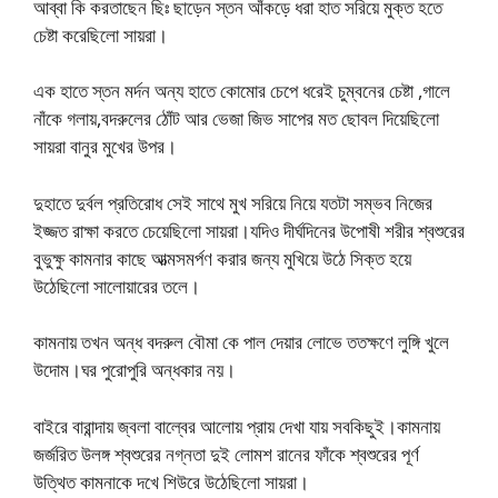
আব্বা কি করতাছেন ছিঃ ছাড়েন স্তন আঁকড়ে ধরা হাত সরিয়ে মুক্ত হতে
চেষ্টা করেছিলো সায়রা।
এক হাতে স্তন মর্দন অন্য হাতে কোমোর চেপে ধরেই চুম্বনের চেষ্টা ,গালে
নাঁকে গলায়,বদরুলের ঠোঁট আর ভেজা জিভ সাপের মত ছোবল দিয়েছিলো
সায়রা বানুর মুখের উপর।
দুহাতে দুর্বল প্রতিরোধ সেই সাথে মুখ সরিয়ে নিয়ে যতটা সম্ভব নিজের
ইজ্জত রাক্ষা করতে চেয়েছিলো সায়রা।যদিও দীর্ঘদিনের উপোষী শরীর শ্বশুরের
বুভুক্ষু কামনার কাছে আত্মসমর্পণ করার জন্য মুখিয়ে উঠে সিক্ত হয়ে
উঠেছিলো সালোয়ারের তলে।
কামনায় তখন অন্ধ বদরুল বৌমা কে পাল দেয়ার লোভে ততক্ষণে লুঙ্গি খুলে
উদোম।ঘর পুরোপুরি অন্ধকার নয়।
বাইরে বারান্দায় জ্বলা বাল্বের আলোয় প্রায় দেখা যায় সবকিছুই।কামনায়
জর্জরিত উলঙ্গ শ্বশুরের নগ্নতা দুই লোমশ রানের ফাঁকে শ্বশুরের পূর্ণ
উত্থিত কামনাকে দখে শিউরে উঠেছিলো সায়রা।