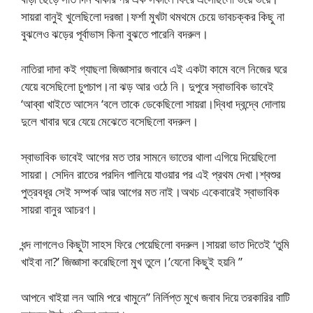
সায়রা বানুই খুলেছিলো দরজা।ফর্শা মুখটা থমথমে চেয়ে ভাবচক্কর কিছু না
বুঝলেও ঝড়ের পূর্বাভাস কিনা বুঝতে পারেনি বদরুল।
নাতিরা দাদা কই গ্যাছলা জিজ্ঞাসার জবাবে এই একটা কামে বলে নিজের ঘরে
যেয়ে বসেছিলো চুপচাপ।না ঝড় আর ওঠে নি। দুপুরে স্বাভাবিক ভাবেই
‘আব্বা খাইতে আসেন ‘বলে তাকে ডেকেছিলো সায়রা।দ্বিধা দ্বন্দ্বে দোলায়
দুলে খাবার ঘরে যেয়ে মেঝেতে বসেছিলো বদরুল।
স্বাভাবিক ভাবেই আগের মত তার সামনে ভাতের থালা এগিয়ে দিয়েছিলো
সায়রা। সেদিন রাতের পরদিন পালিয়ে যাওয়ার পর এই প্রথম দেখা।শ্বশুর
পুত্রবধূর সেই সম্পর্ক আর আগের মত নাই।অথচ একেবারেই স্বাভাবিক
সায়রা বানুর আচরণ।
ধন্দ লাগলেও কিছুটা সাহস ফিরে পেয়েছিলো বদরুল।সায়রা ভাত দিতেই ‘তুমি
খাইবা না?’ জিজ্ঞাসা করেছিলো মুখ তুলে।’যেনো কিছুই হয়নি ”
আপনে খাইয়া লন আমি পরে খামুনে” নির্লিপ্ত মুখে জবাব দিয়ে তরকারির বাটি