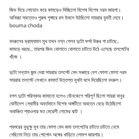
জিভ দিয়ে লোহোন করে কামড়েও দিচ্ছিলো বিশেষ বিশেষ নরম জায়গা।
অনিচ্ছা স্বত্তেও পুরুষ শৃঙ্গারে রস উথলে উঠছিলো সায়রার যুবতী দেহে।
bouma choda
বদরুলের ভ্রাম্যমান মুখ তখন নগ্ন পেলব দুটো ফর্সা উরুর গা চাটছে..
কামড়ে ধরছে.. তারপর জিভ বোলাতে বোলাতে চাটতে উঠে এসেছে তলপেটের
খাঁজে ।
দুটো সন্তান জন্ম দেয়া সায়রার তলপেট মেদ সঞ্চারে বেশ ফোলা ফোলা নরম
সায়রার তলপেট সেখানে কামার্ত উত্তপ্ত মুখটা ঘসে দিয়েছিলো বদরুল।
বগল দুটো পরিস্কার কামানো হলেও যৌনকেশে পরিপূর্ণ ছিলো সায়রা বানুর
যোনীদেশ।স্বামীর অবর্তমানে বিশেষ অঙ্গটিতে অযত্নে বেড়ে উঠেছিলো
অবাঞ্চিত শ্যাওলার মত মেয়েলী লোমের ঝাট ।
শ্বশুরের বুভুক্ষু মুখ তার ফোলা মেদ জমা তলপেটের চাটতে চাটতে নেমে
গেছিলো নিচে তার গোপোন অঙ্গের খাড়িতে লোমশ জায়গায়।