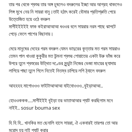
তার পর থেকে শ্বশুর তার অঙ্গ চুষলেও বদরুলের ইচ্ছা আর আগ্রহ থাকলেও
লিঙ্গ মুখে নেয় নি সায়রা বানু।তাই হঠাৎ করেই বৌমার প্রতিশ্রুতি পেয়ে
উত্তেজিত হয়ে ওঠে বদরুল
মাগীইইইইই ফাক কইরাআআআ ধওওর বলে সায়রার নরম পাছে ঝাপটে
পেড়ে ফেলে পাশের বিছানায়।
মেয়ে মানুষের দেহের গরম বদরুল যেমন ভাদুরের কুত্তার মত গরম সায়রাও
তেমন পাল খাওয়া কুকুরীর মত উন্মনা শ্বশুর শোয়াতের একটা উরু ভাঁজ করে
উপরে তুলে শ্বশুরের উত্থিত দণ্ডের মুন্ডুটা নিজের ভেজা মাংয়ের ছ্যাদায়
লাগিয়ে পাছা তুলে গিলে নিতেই নিতম্ব চাপিয়ে লগি ঠ্যালে বদরুল
আহহহহ মাগোওওও ফাইটাআআআ যাইবোওওও..বুইড়াআআ..
হোওওককক….মাগীইইই বুইড়া তর ভাতাআআর প্যাট করছিলাম মনে
নাইই.. sosur bouma sex
হি হি হি.. খানকির মত ছেনালি হাসে সায়রা, ঐ একবারই তারপর তো আর
মুরোদ হয় নাই প্যাট করার