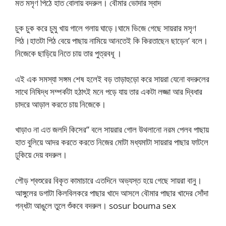
মত মসৃণ পিঠে হাত বোলায় বদরুল। বৌমার ভোদার স্বাদ
চুক চুক করে চুমু খায় গালে গলায় ঘাড়ে।ঘামে ভিজে গেছে সায়রার মসৃণ
পিঠ।হাতটা পিঠ বেয়ে পাছায় নামিয়ে আনতেই কি কিরতাছেন ছাড়েন’ বলে।
নিজেকে ছাড়িয়ে নিতে চায় তার পুত্রবধূ ।
এই এক সমস্যা সঙ্গম শেষ হলেই বড় তাড়াহুড়ো করে সায়রা যেনো বদরুলের
সাথে নিষিদ্ধ সম্পর্কটা হঠাৎই মনে পড়ে যায় তার একটা লজ্জা আর দ্বিধার
চাদরে আড়াল করতে চায় নিজেকে।
খাড়াও না এত জলদি কিসের” বলে সায়রার গোল উথলানো নরম পেলব পাছায়
হাত বুলিয়ে আদর করতে করতে নিজের মোটা মধ্যমাটা সায়রার পাছার ফাটলে
ঢুকিয়ে দেয় বদরুল।
পৌড় শ্বশুরের বিকৃত কামাচারে এতদিনে অভ্যস্ত হয়ে গেছে সায়রা বানু।
আঙ্গুলের ডগাটা কিলবিলকরে পাছার খাদে আসলে বৌমার পাছার খাদের সোঁদা
গন্ধটা আঙুলে তুলে শুঁকবে বদরুল। sosur bouma sex