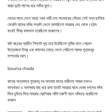
বাচ্চা দুটো পাশের ঘরে গভীর ঘুমে।
দেহের সাথে লেগে আছে নরম নারী দেহ পাওডারের সৌরভ সেই গন্ধ ছাপিয়ে
মেয়েলি ঘামের মদির গন্ধটা ভেসে আসছিলো সায়রার দেহ থেকে।হঠাৎ
করেই তীব্র কামভাব হয়েছিলো বদরুলের।
ষাট বছরের প্রাচীন শিম্নটা দৃড় হয়ে উঠেছিলো লুঙ্গির তলে।প্রবল
উত্তেজনা তিব্র এক কামনার তোড়ে ভেসে গেছিলো শ্বশুর পুত্রবধূর
সম্পর্কের আল।
bouma choda
রাতের অন্ধকারে পুত্রবধূ নয় অসহায় কাতর নারীদেহ সায়রা তখনও
কান্নারত এ অবস্থায় বাহু ধরে রাখা হাতটা সায়রার ঘামে ভেজা বগলের ফাঁক
দিয়ে ঢুকিয়ে দিয়ে সায়রার ব্রেশিয়ার আঁটা তরুণী স্তন আঁকড়ে ধরেছিলো
বদরুল