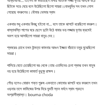
আব্বাআআ… এইসব কি করতাছেন বিষ্ময় আতংক লজ্জা ঘৃণায় আৎকে উঠে
ছিটকে সরে যেয়ে বলে উঠেছিলো ছিলো সায়রা।বোধবুদ্ধি সব তখন লোপ
পেয়েছে বদরুলের। বৌমার ভোদার স্বাদ
একবার শুধু একবার কিচ্ছু হইবো না… বলে তাকে ঝাপটে ধরেছিলো বদরুল।
ধাস্তাধস্তি পাশের ঘরে ছেলে দুটো উঠে যাবার ভয় লজ্জায় ঘৃণায় ক্রমেই
অবশ হয়ে আসছিলো সায়রা বানুর দেহ।
শ্বশুরের চোখে তখন উন্মত্ত কামনার আগুন ইজ্জত বাঁচাতে তবুয় যুঝেছিলো
সায়রা।
পালিয়ে যেতে চেয়েছিলো ঘর থেকে।তার এতদিনের চেনা শ্বশুর তখন মানুষ
নয় হয়ে উঠেছিলো কামার্ত বুভুক্ষু রাক্ষস।
পৌড় হলেও যোয়ান শক্ত পুরুষ একহাতে কোমোর ঝাপটে ধরে বদরুলে তখন
ওড়নার তলে কামিজের উপর দিয়ে যুবতী স্তন মর্দনে স্বাদ গ্রহনে
অগ্রাসীব্যাস্ত। bouma choda