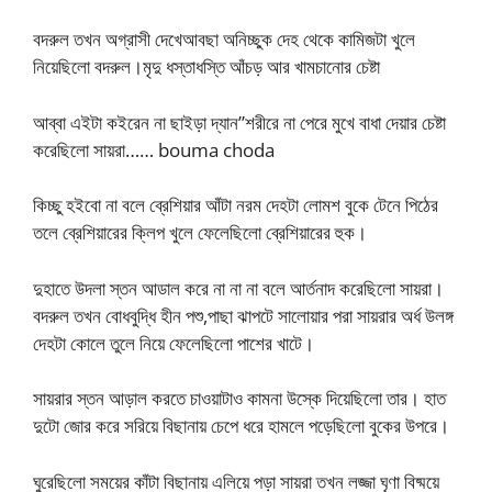
বদরুল তখন অগ্রাসী দেখেআবছা অনিচ্ছুক দেহ থেকে কামিজটা খুলে
নিয়েছিলো বদরুল।মৃদু ধস্তাধস্তি আঁচড় আর খামচানোর চেষ্টা
আব্বা এইটা কইরেন না ছাইড়া দ্যান”শরীরে না পেরে মুখে বাধা দেয়ার চেষ্টা
করেছিলো সায়রা…… bouma choda
কিচ্ছু হইবো না বলে ব্রেশিয়ার আঁটা নরম দেহটা লোমশ বুকে টেনে পিঠের
তলে ব্রেশিয়ারের ক্লিপ খুলে ফেলেছিলো ব্রেশিয়ারের হুক।
দুহাতে উদলা স্তন আডাল করে না না না বলে আর্তনাদ করেছিলো সায়রা।
বদরুল তখন বোধবুদ্ধি হীন পশু,পাছা ঝাপটে সালোয়ার পরা সায়রার অর্ধ উলঙ্গ
দেহটা কোলে তুলে নিয়ে ফেলেছিলো পাশের খাটে।
সায়রার স্তন আড়াল করতে চাওয়াটাও কামনা উস্কে দিয়েছিলো তার। হাত
দুটো জোর করে সরিয়ে বিছানায় চেপে ধরে হামলে পড়েছিলো বুকের উপরে।
ঘুরেছিলো সময়ের কাঁটা বিছানায় এলিয়ে পড়া সায়রা তখন লজ্জা ঘৃণা বিষ্ময়ে