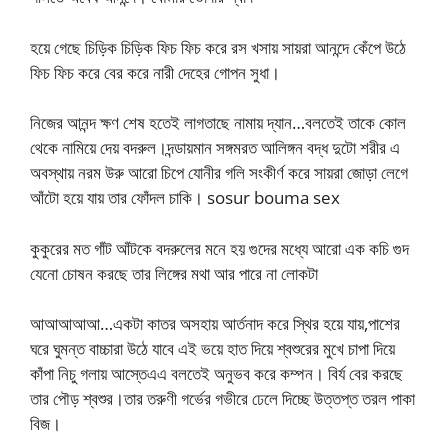
হয়ে গেছে চিড়িক চিড়িক ফিচ ফিচ করে রস খসায় সায়রা আনন্দে কেঁপে উঠে
ফিচ ফিচ করে বের করে নারী দেহের গোপন সুধা।
নিজের আনন্দ ক্ষণ শেষ হতেই লাগতাছে নামায় দ্যান…বলতেই তাকে কোল
থেকে নামিয়ে দেয় বদরুল।দন্ডায়মান সঙ্গমরত আলিঙ্গন বদ্ধ দুটো শরীর এ
অবস্থায় নরম উরু আরো চিপে যোনীর গলি সংকীর্ণ করে সায়রা জোড়া লেগে
আঁটো হয়ে যায় তার ফোঁদল চাকি। sosur bouma sex
কুকুরের মত গাঁট আঁটকে বদরুলের মনে হয় গুদের মধ্যে আরো এক কচি গুদ
যেনো চোষন করছে তার লিঙ্গের মথা আর পারে না লোকটা
আআআআআ…একটা কাতর অসহায় আর্তনাদ করে স্থির হয়ে যায়,পাশের
ঘরে ঘুমন্ত বাচ্চারা উঠে যাবে এই ভয়ে হাত দিয়ে শ্বশুরের মুখে চাপা দিয়ে
কাঁপা নিচু গলায় আস্তেএএ বলতেই অনুভব করে কম্পন। বির্য বের করছে
তার পৌড় শ্বশুর।তার তরুণী গর্ভের গভীরে ঢেলে দিচ্ছে উত্তপ্ত তরল পাকা
বিজ।