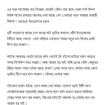
এর মধ্য সালোয়ার পরে নিয়েছে মেয়েটা।যদিও তার ঘামে ভেজা ফর্শা উদলা
উর্ধাঙ্গ পাশের রাস্তার আলোয় দেখা যাচ্ছে বেশ।দোহারা গড়ন সায়রার মাঝারী
উচ্চতা। sosur bouma sex
দুটি সন্তানের মায়ের ঢলে যাওয়া মাই দুটোর রসালো বোঁটা উত্তেজনায়
টাটিয়ে আছে তখনো ।হাত বাড়িয়ে একহাতে সায়রা বানুর ডান দিকের দুধটা
টিপে ধরে বদরুল।
মাইয়ে শ্বশুরের কেঠো হাতের মর্দন পেতেই কি হইলো ছাইড়া দ্যান আদুরে
গলায় ফিশফিশ করে সায়রা। আজ আরাম হয় নাই নাকি,দুধের বোটা খেজুরের
বিচির লাহান শক্ত হইয়া আছে ক্যান”,এবার অপর হাতে বৌমার অপর খোলা
দুধটাও টিপে ধরে বলে বদরুল। বৌমার ভোদার স্বাদ
হইবোনা ক্যান হইছে হেসে জবাব দেয় সায়রা।হাসলে বড়ই মিষ্টি লাগে
মেয়েটাকেআজ তাড়াতাড়ি বারায় গেলো,স্তন মর্দন করতে করতে কৈফিয়ত
দেয়ার গলায় বলে যায় বদরুল, বিছনায় হুইতেই পারলাম না,তোমার মনে লয়
আরাম হয় নাই।