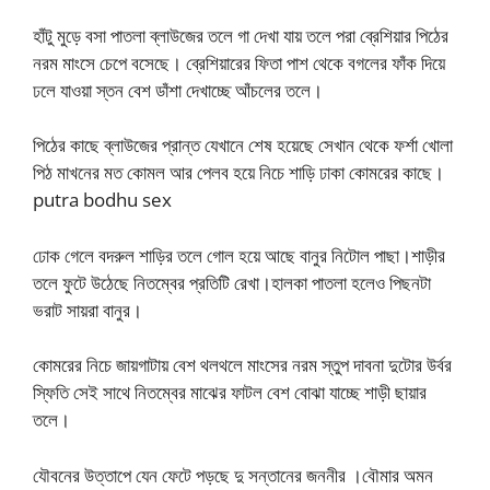
হাঁটু মুড়ে বসা পাতলা ব্লাউজের তলে গা দেখা যায় তলে পরা ব্রেশিয়ার পিঠের
নরম মাংসে চেপে বসেছে। ব্রেশিয়ারের ফিতা পাশ থেকে বগলের ফাঁক দিয়ে
ঢলে যাওয়া স্তন বেশ ডাঁশা দেখাচ্ছে আঁচলের তলে।
পিঠের কাছে ব্লাউজের প্রান্ত যেখানে শেষ হয়েছে সেখান থেকে ফর্শা খোলা
পিঠ মাখনের মত কোমল আর পেলব হয়ে নিচে শাড়ি ঢাকা কোমরের কাছে।
putra bodhu sex
ঢোক গেলে বদরুল শাড়ির তলে গোল হয়ে আছে বানুর নিটোল পাছা।শাড়ীর
তলে ফুটে উঠেছে নিতম্বের প্রতিটি রেখা।হালকা পাতলা হলেও পিছনটা
ভরাট সায়রা বানুর।
কোমরের নিচে জায়গাটায় বেশ থলথলে মাংসের নরম স্তুপ দাবনা দুটোর উর্বর
স্ফিতি সেই সাথে নিতম্বের মাঝের ফাটল বেশ বোঝা যাচ্ছে শাড়ী ছায়ার
তলে।
যৌবনের উত্তাপে যেন ফেটে পড়ছে দু সন্তানের জননীর ।বৌমার অমন