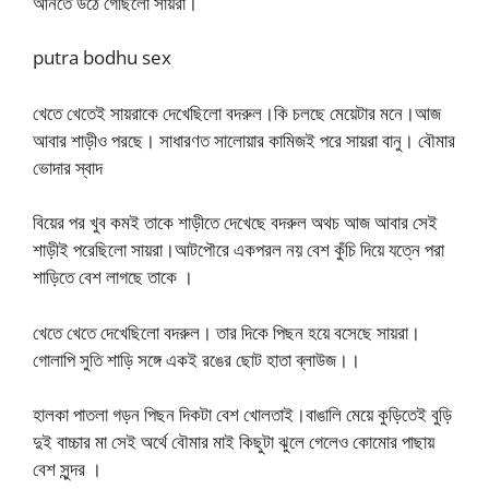
আনতে উঠে গেছিলো সায়রা।
putra bodhu sex
খেতে খেতেই সায়রাকে দেখেছিলো বদরুল।কি চলছে মেয়েটার মনে।আজ
আবার শাড়ীও পরছে। সাধারণত সালোয়ার কামিজই পরে সায়রা বানু। বৌমার
ভোদার স্বাদ
বিয়ের পর খুব কমই তাকে শাড়ীতে দেখেছে বদরুল অথচ আজ আবার সেই
শাড়ীই পরেছিলো সায়রা।আটপৌরে একপরল নয় বেশ কুঁচি দিয়ে যত্নে পরা
শাড়িতে বেশ লাগছে তাকে ।
খেতে খেতে দেখেছিলো বদরুল। তার দিকে পিছন হয়ে বসেছে সায়রা।
গোলাপি সুতি শাড়ি সঙ্গে একই রঙের ছোট হাতা ব্লাউজ।।
হালকা পাতলা গড়ন পিছন দিকটা বেশ খোলতাই।বাঙালি মেয়ে কুড়িতেই বুড়ি
দুই বাচ্চার মা সেই অর্থে বৌমার মাই কিছুটা ঝুলে গেলেও কোমোর পাছায়
বেশ সুন্দর ।