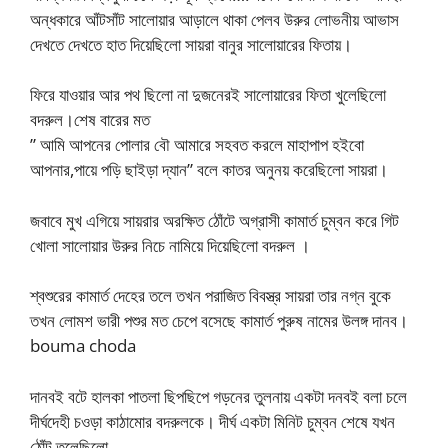
অন্ধকারে আঁটসাঁট সালোয়ার আড়ালে থাকা পেলব উরুর লোভনীয় আভাস
দেখতে দেখতে হাত দিয়েছিলো সায়রা বানুর সালোয়ারের ফিতায়।
ফিরে যাওয়ার আর পথ ছিলো না দুজনেরই সালোয়ারের ফিতা খুলেছিলো
বদরুল।শেষ বারের মত
” আমি আপনের পোলার বৌ আমারে সহবত করলে মাহাপাপ হইবো
আপনার,পায়ে পড়ি ছাইড়া দ্যান” বলে কাতর অনুনয় করেছিলো সায়রা।
জবাবে মুখ এগিয়ে সায়রার অরক্ষিত ঠোঁটে অগ্রাসী কামার্ত চুম্বন করে গিট
খোলা সালোয়ার উরুর নিচে নামিয়ে দিয়েছিলো বদরুল ।
শ্বশুরের কামার্ত দেহের তলে তখন পরাজিত বিবস্ত্র সায়রা তার নগ্ন বুকে
তখন লোমশ ভারী পশুর মত চেপে বসেছে কামার্ত পুরুষ নামের উলঙ্গ দানব।
bouma choda
দানবই বটে হালকা পাতলা ছিপছিপে গড়নের তুলনায় একটা দনবই বলা চলে
দীর্ঘদেহী চওড়া কাঠামোর বদরুলকে। দীর্ঘ একটা মিনিট চুম্বন শেষে যখন
ঠোঁট তুলেছিলো……….