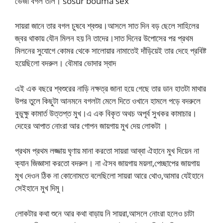
ভেজা বগল তলি। sosur bouma sex
সায়রা জানে তার বগল চুষবে শ্বশুর।আসলে সাত দিন বড় ছেলে সাহিলের
জ্বর থাকায় যৌন মিলন হয় নি তাদের।সাত দিনের উপোসের পর প্রথম
মিলনের সুযোগে কোমর থেকে সালোয়ার নামাতেই দাঁড়িয়েই তার দেহে প্রবিষ্ট
হয়েছিলো বদরুল। বৌমার ভোদার স্বাদ
এই এক বছরে শ্বশুরের নাড়ি নক্ষত্র জানা হয়ে গেছে তার ডান হাতটা মাথার
উপর তুলে কিছুটা আনমনে বগলটা মেলে দিতে ওখানে হামলে পড়ে বদরুলে
বুভুক্ষু কামার্ত উত্তপ্ত মুখ।এ এক বিকৃত অথচ অপূর্ব সুখকর কামাচার।
দেহের আপাত নোংরা আর গোপন জায়গায় মুখ দেয় লোকটা ।
প্রথম প্রথম লজ্জায় ঘৃণায় মানা করতো সায়রা আব্বা ঐহানে মুখ দিয়েন না
ক্যান জিজ্ঞাসা করতো বদরুল। না ঐসব জায়গায় ময়লা,পেচ্ছাপের জায়গায়
মুখ দেওন ঠিক না কোনোমতে বলেছিলো সায়রা আরে থোও,আমার যেইহানে
সেইহানে মুখ দিমু।
লোকটার কথা শুনে আর কথা বাড়ায় নি সায়রা,আসলে নোংরা হলেও চাটা