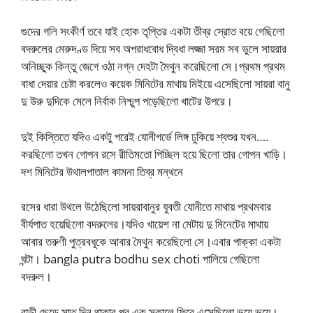
গুদের গলি সংকীর্ণ তবে যাই হোক তৃপ্তির একটা তীব্র স্রোত বয়ে গেছিলো
বদরুলের মেরুদণ্ড দিয়ে সব অপরাধবোধ দ্বিধা লজ্জা সরম সব ভুলে সায়রার
অনিচ্ছুক কিন্তু জেগে ওঠা নগ্ন দেহটা মৈথুন করেছিলো সে।প্রথম প্রথম
বাধা দেয়ার চেষ্টা করলেও কয়েক মিনিটের মাথায় মিইয়ে এসেছিলো সায়রা বানু
দু উরু দুদিকে মেলে নির্বাক নিশ্চুপ পড়েছিলো খাটের উপরে।
দুই কিস্তিতে যদিও একটু পরেই যোনীগর্ভে লিঙ্গ ঢুকিয়ে শ্বশুর যখন….
করছিলো তখন গোপন রসে রীতিমতো পিচ্ছিল হয়ে ছিলো তার গোপন খাড়ি।
দশ মিনিটের উথালপাতাল কামনা তিব্র মন্থনে
রসের ধারা উথলে উঠেছিলো সায়রাবানুর যুবতী যোনীতে মাথায় প্রথমবার
বীর্যপাত হয়েছিলো বদরুলের।যদিও খায়েশ না মেটায় দু মিনেটের মাথায়
আবার তরুণী পুত্রবধূকে আবার মৈথুন করেছিলো সে।এবার পাক্কা একটা
ঘন্টা। bangla putra bodhu sex choti পালিয়ে গেছিলো
বদরুল।
বাড়ী ছেড়ে সাত দিন থাকার পর এক সকালে ফিরে এসেছিলো ভয়ে ভয়ে।