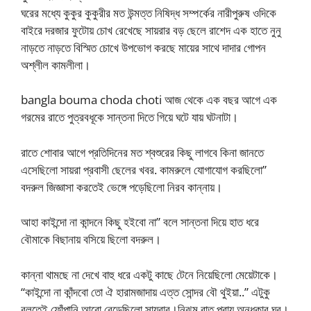
ঘরের মধ্যে কুকুর কুকুরীর মত উন্মত্ত নিষিদ্ধ সম্পর্কের নারীপুরুষ ওদিকে
বাইরে দরজার ফুটোয় চোখ রেখেছে সায়রার বড় ছেলে রাশেদ এক হাতে নুনু
নাড়তে নাড়তে বিস্মিত চোখে উপভোগ করছে মায়ের সাথে দাদার গোপন
অশ্লীল কামলীলা।
bangla bouma choda choti আজ থেকে এক বছর আগে এক
গরমের রাতে পুত্রবধূকে সান্তনা দিতে গিয়ে ঘটে যায় ঘটনাটা।
রাতে শোবার আগে প্রতিদিনের মত শ্বশুরের কিছু লাগবে কিনা জানতে
এসেছিলো সায়রা প্রবাসী ছেলের খবর. কামরুলে যোগাযোগ করছিলো”
বদরুল জিজ্ঞাসা করতেই ভেঙ্গে পড়েছিলো নিরব কান্নায়।
আহা কাইন্দো না কান্দনে কিছু হইবো না” বলে সান্তনা দিয়ে হাত ধরে
বৌমাকে বিছানায় বসিয়ে ছিলো বদরুল।
কান্না থামছে না দেখে বাহু ধরে একটু কাছে টেনে নিয়েছিলো মেয়েটাকে।
“কাইন্দো না কাঁন্দবো তো ঐ হারামজাদায় এত্ত সোন্দর বৌ থুইয়া..” এটুকু
বলতেই ফোঁপানি আরো বেড়েছিলো সায়রার।নিঝুম রাত,প্রায় অন্ধকার ঘর।