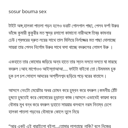
sosur bouma sex
টাইট অঙ্গ,হালকা পাতলা গড়ন হলেও ভরাট গোলগাল পাছা, পেলব ফর্শা উরুর
ভাঁজে কুমারী কুকুরীর মত ক্ষুদ্র রসালো কামানো নারীঅঙ্গে তিব্র কামনার
ঢেউ।শ্বশুরের দ্রুত লয়ের সাথে তাল মিলিয়ে নির্লজ্জের মত পাছা দোলাচ্ছে
সায়রা তার পেলব নির্লোম উরুর সাথে ঘসা খাচ্ছে বদরুলের লোমশ উরু ।
একহাতে তার কোমোর জড়িয়ে অন্য হাতে তার স্তন দলতে দলতে ঘা মারছে
বদরুল।আহ মাগোওও আইস্তাআআ…. ফাইটা যাইবো তো।উমমমম চুক
চুক চপ চপ সোহাগ আদরের অশ্লীলশব্দ ছড়িয়ে পড়ে ঘরের বাতাসে।
আসলে নেংটো মেয়েটার অধর চোষন করে চুম্বন করে বদরুল।কমনীয় ঠোঁট
চুষতে চুষতেই করে কোমোরের চুড়ান্ত কাজ।আসলে এভাবেই কায়দা করে
বৌমার মুখ বন্ধ করে বদরুল দুহাতে সায়য়ার থলথলে নরম নিতম্ব চেপে
হালকা পাতলা গড়নের বৌমাকে কোলে তুলে নিয়ে
“আর একটু এই বারাইলো বইলা…তোমার লাগতাছে নাকি? বলে নিজের