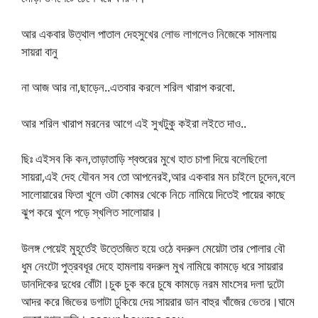
আর একবার উত্থাল পাতাল দেহসুখের লোভ লাগলেও নিজেকে সামলায়
সায়রা বানু
না আজ আর না,ছাড়েন..এতবার করলে শরিল খারাপ করবো.
আর শরিল খারাপ মরনের আগে এই সুখটুকু কইরা লইতে দাও..
ছিঃ এইসব কি কন,তাড়াতাড়ি শ্বশুরের মুখে হাত চাপা দিয়ে বলেছিলো
সায়রা,এই দেহ যৌবন সব তো আপনেরই,আর একবার মন চাইলে চুদেন,বলে
সালোয়ারের ফিতা খুলে ওটা কোমর থেকে নিচে নামিয়ে দিতেই পায়ের কাছে
ঝুপ করে খুলে পড়ে স্খলিত সালোয়ার।
উলঙ্গ পেয়েই মুহূর্তেই উত্তেজিত হয়ে ওঠে বদরুল মেয়েটা তার পোলার বৌ
ধুম নেংটো পুত্রবধূর দেহে হামলায় বদরুল মুখ নামিয়ে কামড়ে ধরে সায়রার
ডানদিকের দুধের বোঁটা।চুক চুক করে চুষে কামড়ে নরম মাংসের দলা দুটো
আদর করে জিভের ডগাটা ঢুকিয়ে দেয় সায়রার ডান বাহুর খাঁজের ভেতর।ঘামে