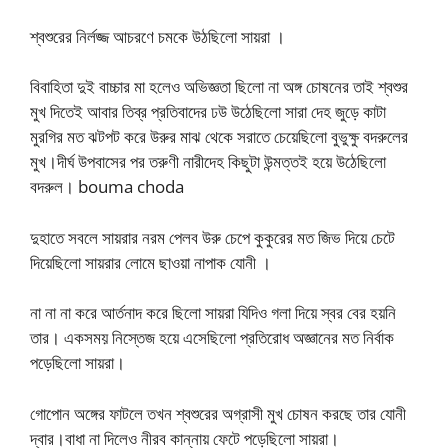
শ্বশুরের নির্লজ্জ আচরণে চমকে উঠছিলো সায়রা ।
বিবাহিতা দুই বাচ্চার মা হলেও অভিজ্ঞতা ছিলো না অঙ্গ চোষনের তাই শ্বশুর
মুখ দিতেই আবার তিব্র প্রতিবাদের ঢউ উঠেছিলো সারা দেহ জুড়ে কাটা
মুরগির মত ঝটপট করে উরুর মাঝ থেকে সরাতে চেয়েছিলো বুভুক্ষু বদরুলের
মুখ।দীর্ঘ উপবাসের পর তরুণী নারীদেহ কিছুটা উন্মত্তই হয়ে উঠেছিলো
বদরুল। bouma choda
দুহাতে সবলে সায়রার নরম পেলব উরু চেপে কুকুরের মত জিভ দিয়ে চেটে
দিয়েছিলো সায়রার লোমে ছাওয়া নাপাক যোনী ।
না না না করে আর্তনাদ করে ছিলো সায়রা যিদিও গলা দিয়ে স্বর বের হয়নি
তার। একসময় নিস্তেজ হয়ে এসেছিলো প্রতিরোধ অজ্ঞানের মত নির্বাক
পড়েছিলো সায়রা।
গোপোন অঙ্গের ফাটলে তখন শ্বশুরের অগ্রাসী মুখ চোষন করছে তার যোনী
দ্বার।বাধা না দিলেও নীরব কান্নায় ফেটে পড়েছিলো সায়রা।