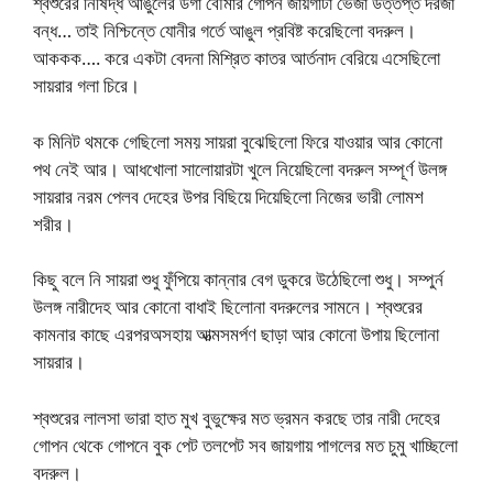
শ্বশুরের নিষিদ্ধ আঙুলের ডগা বৌমার গোপন জায়গাটা ভেজা উত্তপ্ত দরজা
বন্ধ… তাই নিশ্চিন্তে যোনীর গর্তে আঙুল প্রবিষ্ট করেছিলো বদরুল।
আককক…. করে একটা বেদনা মিশ্রিত কাতর আর্তনাদ বেরিয়ে এসেছিলো
সায়রার গলা চিরে।
ক মিনিট থমকে গেছিলো সময় সায়রা বুঝেছিলো ফিরে যাওয়ার আর কোনো
পথ নেই আর। আধখোলা সালোয়ারটা খুলে নিয়েছিলো বদরুল সম্পূর্ণ উলঙ্গ
সায়রার নরম পেলব দেহের উপর বিছিয়ে দিয়েছিলো নিজের ভারী লোমশ
শরীর।
কিছু বলে নি সায়রা শুধু ফুঁপিয়ে কান্নার বেগ ডুকরে উঠেছিলো শুধু। সম্পুর্ন
উলঙ্গ নারীদেহ আর কোনো বাধাই ছিলোনা বদরুলের সামনে। শ্বশুরের
কামনার কাছে এরপরঅসহায় আত্মসমর্পণ ছাড়া আর কোনো উপায় ছিলোনা
সায়রার।
শ্বশুরের লালসা ভারা হাত মুখ বুভুক্ষের মত ভ্রমন করছে তার নারী দেহের
গোপন থেকে গোপনে বুক পেট তলপেট সব জায়গায় পাগলের মত চুমু খাচ্ছিলো
বদরুল।