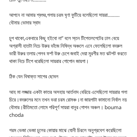
আপনে না আমার শ্বশুর,গলায় চরম ঘৃণা ফুটিয়ে বলেছিলো সায়রা………
বৌমার ভোদার স্বাদ
চুপ থাকো,একবারে কিছু হইবো না” বলে স্তন টিপেতলপেটের ঢাল বেয়ে
অগ্রাসী হাতটা নিচে উরুর ভাঁজে নিষিদ্ধ অঞ্চলে এনে ফেলেছিলো বদরুল
ভারী উরুর তলায় পেলব ফর্শা উরু চেপে জবাই দেয়া মুরগীর মত ঝটপট করতে
থাকা নিচে টিপে ধরেছিলো সায়রার গোপোন জায়গা।
ঠিক যেন বিষাক্ত সাপের ছোবল
আহ মা লজ্জার একটা কাতর অসহায় আর্তনাদ বেরিয়ে এসেছিলো সায়রার গলা
চিরে।বদরুলের মনে তখন ভরা চরম রোমঞ্চ।না জায়গাটা কামানো নির্বাল নয়
বৌমার।রীতিমতো লোমে পরিপূর্ণ সায়রা বানুর গোপন অঞ্চল। bouma
choda
গরম ভেজা ভেজা চুলের কোয়ার মাঝে যোনী চিরলে অনুপ্রবেশ করেছিলো