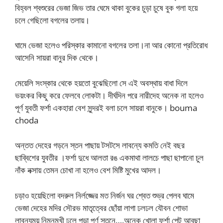
বিহ্বল শ্বশুরের ভেজা জিভ তার ঘেমে থাকা বুকের চুড়া চুষে বুক গলা হয়ে
চলে গেছিলো বগলের তলায়।
ঘামে ভেজা হলেও পরিস্কার কামানো বগলের তলা।না আর কোনো প্রতিরোধ
আসেনি সায়রা বানুর দিক থেকে।
মেয়েলি সংস্কার থেকে হয়তো বুঝেছিলো সে এই অবস্থায় বাধা দিলে
ভয়ংকর কিছু করে ফেলবে লোকটা। দীর্ঘদিন পরে নারীদেহ অনেক না হলেও
পূর্ণ যুবতী ফর্শা একহারা বেশ সুন্দরই বলা চলে সায়রা বানুকে। bouma
choda
অন্তত দেহের গড়নে স্তন পাছায় টসটসে লাবন্যে কমতি নেই বছর
ছাব্বিশের যুবতীর ।ফর্শা দুধে আলতা রঙ একমাথা লালচে পাছা ছাপানো চুল
নাঁক নক্সায় তেমন চোখা না হলেও বেশ মিষ্টি মুখের আদল।
চড়াও হয়েছিলো বদরুল নির্লজ্জের মত নির্জন ঘর শ্বেত শুভ্র পেলব ঘামে
ভেজা দেহের মদির সৌরভ মাতৃত্বের ছোঁয়া লাগা ঢলঢল যৌবন শোভা
লাবন্যময় নিম্নমুখী ঢলে পড়া পূর্ণ স্তনে….অনেক খোলা ফর্শা পেট আবছা