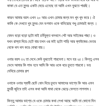
কাকা যে এত সুন্দর একটা মেয়ে এনেছে তা আমি এখন বুঝতে পারছি।
কারন আমার বয়স এখন ২০ আর এখন চোদার জন্য মন খূদ খূদ করে। ঐ
কাকি কে দেখতে খুব সুন্দর যেন ভগবান ওকে বানিয়েছে শুধু চোদারই জন্য ।
যেমন বড়ো বড়ো দুটো মাই চর্বিযুক্ত থলথলে পেট আর সাইজের পাছা। ও
যখন রাস্তা দিয়ে হেটে যায় তখন ওর মাই দুটো শাড়ি আর ব্লাউজের ভেতর
থেকে থল থল করে বোঝা যায়।
ওনার বয়স ৩২ তা দেখে কেউ বুঝতেই পারবেনা। মনে হয় ২৫। কিন্তু এসব
ভেবে আমার কি লাভ হবে আমি কি আর ওকে ধরে চুদতে পারবো। ভয়
দেখিয়ে চোদার গল্প
ওনাকে ওনার স্বামী ছোট ধোন দিয়ে চুদবে আমাদের ভাগ্যে কি আর এমন
সুন্দরী জুটবে তাই এসব কথা আমি মাথা থেকে ঝেড়ে ফেলতে লাগলাম।
কিন্তু আমার ভাগ্যে যে ওকে চোদার কথা লেখা আছে আমি তা কোনো দিন