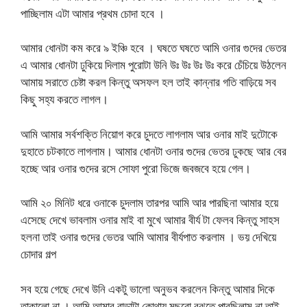
পাচ্ছিলাম এটা আমার প্রথম চোদা হবে ।
আমার ধোনটা কম করে ৯ ইঞ্চি হবে । ঘষতে ঘষতে আমি ওনার গুদের ভেতর
এ আমার ধোনটা ঢুকিয়ে দিলাম পুরোটা উনি উঃ উঃ উঃ উঃ করে চেঁচিয়ে উঠলেন
আমায় সরাতে চেষ্টা করল কিন্তু অসফল হল তাই কান্নার গতি বাড়িয়ে সব
কিছু সহ্য করতে লাগল।
আমি আমার সর্বশক্তি নিয়োগ করে চুদতে লাগলাম আর ওনার মাই দুটোকে
দুহাতে চটকাতে লাগলাম। আমার ধোনটা ওনার গুদের ভেতর ঢুকছে আর বের
হচ্ছে আর ওনার গুদের রসে সোফা পুরো ভিজে জবজবে হয়ে গেল।
আমি ২০ মিনিট ধরে ওনাকে চুদলাম তারপর আমি আর পারছিনা আমার হয়ে
এসেছে দেখে ভাবলাম ওনার মাই বা মুখে আমার বীর্য টা ফেলব কিন্তু সাহস
হলনা তাই ওনার গুদের ভেতর আমি আমার বীর্যপাত করলাম । ভয় দেখিয়ে
চোদার গল্প
সব হয়ে গেছে দেখে উনি একটু ভালো অনুভব করলেন কিন্তু আমার দিকে
তাকালো না । আমি আমার বাড়াটা কোথায় মুছবো বুঝতে পারছিলাম না তাই