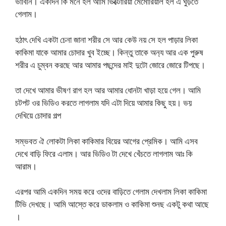
ভাবিনি। একদিন কি মনে হল আমি ভিক্টোরিয়া মেমোরিয়াল হল এ ঘুড়তে
গেলাম।
হঠাৎ দেখি একটা চেনা জানা শরীর সে আর কেউ নয় সে হল পাড়ার লিকা
কাকিমা যাকে আমার চোদার খুব ইচ্ছে। কিন্তু তাকে অন‍্য আর এক পুরুষ
শরীর এ চুম্বন করছে আর আমার পছন্দের মাই দুটো জোরে জোরে টিপছে।
তা দেখে আমার ভীষণ রাগ হল আর আমার ধোনটা খাড়া হয়ে গেল। আমি
চটপট ওর ভিডিও করতে লাগলাম যদি এটা দিয়ে আমার কিছু হয়। ভয়
দেখিয়ে চোদার গল্প
সম্ভবত ঐ লোকটা লিকা কাকিমার বিয়ের আগের প্রেমিক। আমি এসব
দেখে বাড়ি ফিরে এলাম। আর ভিডিও টা দেখে খেঁচতে লাগলাম আঃ কি
আরাম।
এরপর আমি একদিন সময় করে ওদের বাড়িতে গেলাম দেখলাম লিকা কাকিমা
টিভি দেখছে। আমি আস্তে করে ডাকলাম ও কাকিমা শুনছ একটু কথা আছে
।