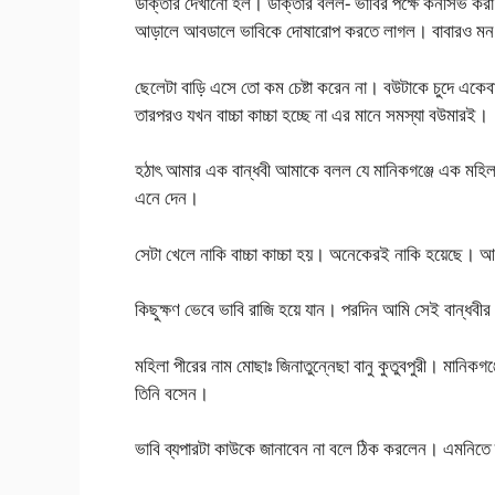
ডাক্তার দেখানো হল। ডাক্তার বলল- ভাবির পক্ষে কনসিভ কর
আড়ালে আবডালে ভাবিকে দোষারোপ করতে লাগল। বাবারও মন
ছেলেটা বাড়ি এসে তো কম চেষ্টা করেন না। বউটাকে চুদে একে
তারপরও যখন বাচ্চা কাচ্চা হচ্ছে না এর মানে সমস্যা বউমারই।
হঠাৎ আমার এক বান্ধবী আমাকে বলল যে মানিকগঞ্জে এক মহিল
এনে দেন।
সেটা খেলে নাকি বাচ্চা কাচ্চা হয়। অনেকেরই নাকি হয়েছে। আম
কিছুক্ষণ ভেবে ভাবি রাজি হয়ে যান। পরদিন আমি সেই বান্ধব
মহিলা পীরের নাম মোছাঃ জিনাতুন্নেছা বানু কুতুবপুরী। মানিকগ
তিনি বসেন।
ভাবি ব্যপারটা কাউকে জানাবেন না বলে ঠিক করলেন। এমনিত