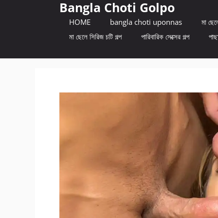
Bangla Choti Golpo
Skip
to
HOME
bangla choti uponnas
মা ছেলে
content
মা ছেলে সিরিজ চটি গল্প
পারিবারিক সেক্সের গল্প
পাছা