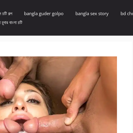
 চটি গল্প
bangla guder golpo
bangla sex story
bd ch
 চুদার বাংলা চটি