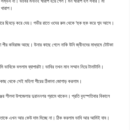
া সম্ভব না। ভাবির মনটাই খারাপ হয়ে গেল। মন খারাপ হল সবার। মা
 খারাপ।
বারে ছিবড়ে করে দেয়। গভীর রাতে ওদের রুম থেকে ‘হুক হুক করে শব্দ আসে।
া পীর কবিরাজ আছে। উনার কাছে গেলে নাকি উনি জ্বীনদের মাধ্যমে টোটকা
ি ভাবিকে বললাম ব্যাপারটা। ভাবির তখন মান সম্মান নিয়ে টানাটানি।
ীর কাছ থেকে সেই মহিলা পীরের ঠিকানা জোগাড় করলাম।
ঞ্জের শীলদা উপজেলার দুরাননগর গ্রামে থাকেন। প্রতি বৃহস্পতিবার বিকালে
ে তাকে এখন আর কেউ দাম দিচ্ছে না। ঠিক করলাম ভাবি আর আমিই যাব।