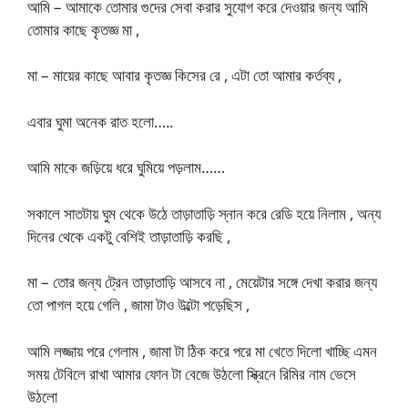
আমি – আমাকে তোমার গুদের সেবা করার সুযোগ করে দেওয়ার জন্য আমি
তোমার কাছে কৃতজ্ঞ মা ,
মা – মায়ের কাছে আবার কৃতজ্ঞ কিসের রে , এটা তো আমার কর্তব্য ,
এবার ঘুমা অনেক রাত হলো…..
আমি মাকে জড়িয়ে ধরে ঘুমিয়ে পড়লাম……
সকালে সাতটায় ঘুম থেকে উঠে তাড়াতাড়ি স্নান করে রেডি হয়ে নিলাম , অন্য
দিনের থেকে একটু বেশিই তাড়াতাড়ি করছি ,
মা – তোর জন্য ট্রেন তাড়াতাড়ি আসবে না , মেয়েটার সঙ্গে দেখা করার জন্য
তো পাগল হয়ে গেলি , জামা টাও উল্টো পড়েছিস ,
আমি লজ্জায় পরে গেলাম , জামা টা ঠিক করে পরে মা খেতে দিলো খাচ্ছি এমন
সময় টেবিলে রাখা আমার ফোন টা বেজে উঠলো স্ক্রিনে রিমির নাম ভেসে
উঠলো