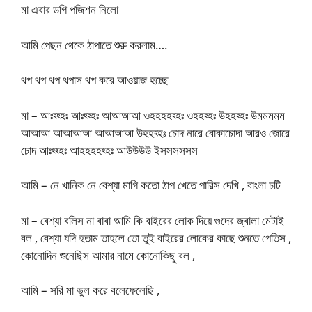
মা এবার ডগি পজিশন নিলো
আমি পেছন থেকে ঠাপাতে শুরু করলাম….
থপ থপ থপ থপাস থপ করে আওয়াজ হচ্ছে
মা – আঃহ্হ্হঃ আঃহ্হ্হঃ আআআআ ওহহহহহ্হঃ ওহহহ্হঃ উহহহ্হঃ উমমমমম
আআআ আআআআ আআআআ উহহহ্হঃ চোদ নারে বোকাচোদা আরও জোরে
চোদ আঃহ্হ্হঃ আহহহহহ্হঃ আউউউউ ইসসসসসস
আমি – নে খানিক নে বেশ্যা মাগি কতো ঠাপ খেতে পারিস দেখি , বাংলা চটি
মা – বেশ্যা বলিস না বাবা আমি কি বাইরের লোক দিয়ে গুদের জ্বালা মেটাই
বল , বেশ্যা যদি হতাম তাহলে তো তুই বাইরের লোকের কাছে শুনতে পেতিস ,
কোনোদিন শুনেছিস আমার নামে কোনোকিছু বল ,
আমি – সরি মা ভুল করে বলেফেলেছি ,