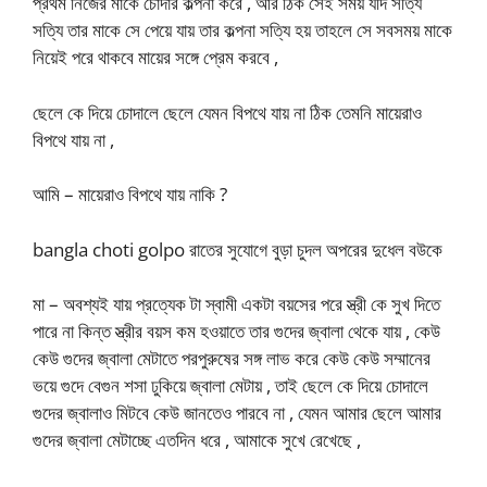
প্রথম নিজের মাকে চোদার কল্পনা করে , আর ঠিক সেই সময় যদি সত্যি
সত্যি তার মাকে সে পেয়ে যায় তার কল্পনা সত্যি হয় তাহলে সে সবসময় মাকে
নিয়েই পরে থাকবে মায়ের সঙ্গে প্রেম করবে ,
ছেলে কে দিয়ে চোদালে ছেলে যেমন বিপথে যায় না ঠিক তেমনি মায়েরাও
বিপথে যায় না ,
আমি – মায়েরাও বিপথে যায় নাকি ?
bangla choti golpo রাতের সুযোগে বুড়া চুদল অপরের দুধেল বউকে
মা – অবশ্যই যায় প্রত্যেক টা স্বামী একটা বয়সের পরে স্ত্রী কে সুখ দিতে
পারে না কিন্ত স্ত্রীর বয়স কম হওয়াতে তার গুদের জ্বালা থেকে যায় , কেউ
কেউ গুদের জ্বালা মেটাতে পরপুরুষের সঙ্গ লাভ করে কেউ কেউ সম্মানের
ভয়ে গুদে বেগুন শসা ঢুকিয়ে জ্বালা মেটায় , তাই ছেলে কে দিয়ে চোদালে
গুদের জ্বালাও মিটবে কেউ জানতেও পারবে না , যেমন আমার ছেলে আমার
গুদের জ্বালা মেটাচ্ছে এতদিন ধরে , আমাকে সুখে রেখেছে ,