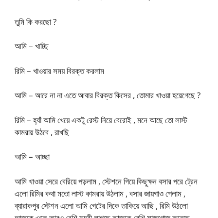
তুমি কি করছো ?
আমি – খাচ্ছি
রিমি – খাওয়ার সময় বিরক্ত করলাম
আমি – আরে না না এতে আবার বিরক্ত কিসের , তোমার খাওয়া হয়েগেছে ?
রিমি – হ্যাঁ আমি খেয়ে একটু রেস্ট নিয়ে বেরোই , মনে আছে তো লাস্ট
কামরায় উঠবে , রাখছি
আমি – আচ্ছা
আমি খাওয়া সেরে বেরিয়ে পড়লাম , স্টেশনে গিয়ে কিছুক্ষন বসার পরে ট্রেন
এলো রিমির কথা মতো লাস্ট কামরায় উঠলাম , বসার জায়গাও পেলাম ,
ব্যারাকপুর স্টেশন এলো আমি গেটের দিকে তাকিয়ে আছি , রিমি উঠলো
আজকে ওকে আরও বেশি সুন্দরী লাগছে আজকে বেশি সাজগোজ করেছে ,