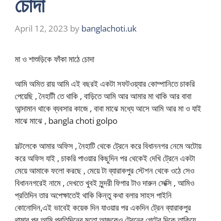
চোদা
April 12, 2023
by
banglachoti.uk
মা ও শাশুড়িকে ফাঁকা মাঠে চোদা
আমি অমিত রায় আমি এই বছরই একটা সফটওয়্যার কোম্পানিতে চাকরি
পেয়েছি , নৈহাটী তে থাকি , বাড়িতে আমি আর আমার মা থাকি আর বাবা
আন্দামান থাকে ব্যবসার কাজে , বাবা মাঝে মধ্যে আসে আমি আর মা ও যাই
মাঝে মাঝে , bangla choti golpo
সল্টলেকে আমার অফিস , নৈহাটি থেকে ট্রেনে করে বিধাননগর নেমে অটোয়
করে অফিস যাই , চাকরি পাওয়ার কিছুদিন পর থেকেই দেখি ট্রেনে একটা
মেয়ে আমাকে ফলো করছে , মেয়ে টা ব্যারাকপুর স্টেশন থেকে ওঠে সেও
বিধাননগরেই নামে , দেখতে খুবই সুন্দরী ফিগার টাও দারুন সেক্সি , আমিও
প্রতিদিন তার অপেক্ষাতেই থাকি কিন্তু কথা বলার সাহস পাইনি
কোনোদিন,এই ভাবেই কয়েক দিন যাওয়ার পর একদিন ট্রেন ব্যারাকপুর
থামার পর আমি প্রতিদিনের মতো আজকেও ট্রেনের গেটের দিকে তাকিয়ে