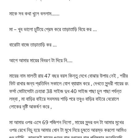
মাকে সব কথা খুলে বললাম……
মা – খুব ভালো চুটিয়ে প্রেম করে তাড়াতাড়ি বিয়ে কর …
বারোটা বাজে তাড়াতাড়ি কর …
আগে আমার মায়ের বিবরণ টা দিয়ে নি….
মায়ের নাম মালতী রায় 47 বছর বয়স কিন্তু দেখে বোঝার উপায় নেই , শরীর
ফিট রাখার জন্য প্রতিদিন সকালে যোগ ব্যায়াম করে , দেখতে সুন্দরী গায়ের রং
ফর্সা মোটাসোটা চেহারা 38 সাইজ দুধ 40 সাইজ পাছা চুল পাছা পর্যন্ত
লম্বা , মা বাড়ির বাইরে সবসময় শাড়ি পরে তবুও বাড়ির বাইরে বেরোলে
লোকের দৃষ্টি আকর্ষণ করে ,
মা আমার ওপর এসে 69 পজিশন নিলো , মায়ের সুন্দর গুদ টা আমার মুখের
ওপর রেখে নিচু হয়ে আমার ধোন টা মুখে নিয়ে চুষতে আরম্ভ করলো আমিও
গুদ চাটছি , কালকেই মায়ের গুদের বাল বগলের বাল পরিষ্কার করেদিয়েছি