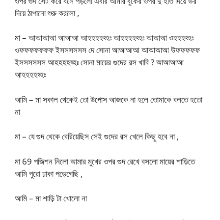
ওপর গুদ সেট করে বসে পড়লো এবার আমার বুকের ওপর দু হাত দিয়ে ভর
দিয়ে ঠাপানো শুরু করলো ,
মা – আআআআ আআআ আহহহহহ্হঃ আহহহহহ্হঃ আআআ ওহহহহ্হঃ
ওফফফফফফফ ইসসসসসস দে সোনা আআআআ আআআআ উফফফফফ
ইসসসসসস আহহহহহ্হঃ সোনা মায়ের গুদের রস খাবি ? আআআআ
আহহহহহ্হঃ
আমি – মা সকাল থেকেই তো উপোস আজকে না হলে তোমাকে বলতে হতো
না
মা – যে গুদ থেকে বেরিয়েছিস সেই গুদের রস খেলে কিছু হবে না ,
মা 69 পজিশন নিলো আমার মুখের ওপর গুদ রেখে বসলো মায়ের শাড়িতে
আমি পুরো ঢাকা পড়েগেছি ,
আমি – মা শাড়ি টা খোলো না