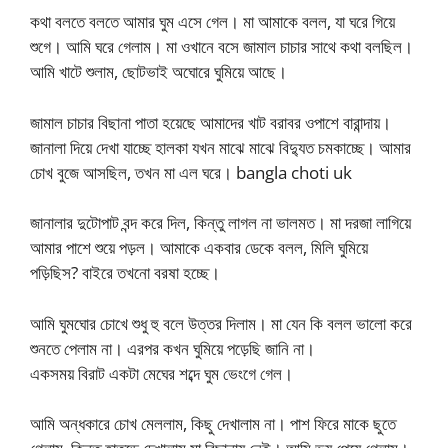
কথা বলতে বলতে আমার ঘুম এসে গেল। মা আমাকে বলল, যা ঘরে গিয়ে
শুগে। আমি ঘরে গেলাম। মা ওখানে বসে জামাল চাচার সাথে কথা বলছিল।
আমি খাটে শুলাম, ছোটভাই অঘোরে ঘুমিয়ে আছে।
জামাল চাচার বিছানা পাতা হয়েছে আমাদের খাট বরাবর ওপাশে বারান্দায়।
জানালা দিয়ে দেখা যাচ্ছে হালকা যখন মাঝে মাঝে বিদ্যুত চমকাচ্ছে। আমার
চোখ বুজে আসছিল, তখন মা এল ঘরে। bangla choti uk
জানালার দুটোপাট বন্দ করে দিল, কিন্তু লাগল না ভালমত। মা দরজা লাগিয়ে
আমার পাশে শুয়ে পড়ল। আমাকে একবার ডেকে বলল, মিলি ঘুমিয়ে
পড়িছিস? বাইরে তখনো বরষা হচ্ছে।
আমি ঘুমঘোর চোখে শুধু হু বলে উত্তর দিলাম। মা যেন কি বলল ভালো করে
শুনতে পেলাম না। এরপর কখন ঘুমিয়ে পড়েছি জানি না।
একসময় বিরাট একটা মেঘের শব্দে ঘুম ভেংগে গেল।
আমি অন্ধকারে চোখ মেললাম, কিছু দেখালাম না। পাশ ফিরে মাকে ছুতে