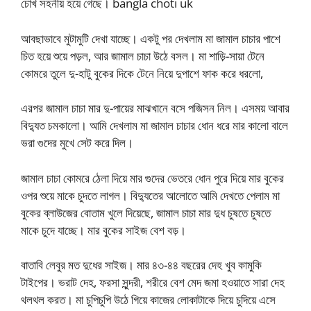
চোখ সহনীয় হয়ে গেছে। bangla choti uk
আবছাভাবে মুটামুটি দেখা যাচ্ছে। একটু পর দেখলাম মা জামাল চাচার পাশে
চিত হয়ে শুয়ে পড়ল, আর জামাল চাচা উঠে বসল। মা শাড়ি-সায়া টেনে
কোমরে তুলে দু-হাটু বুকের দিকে টেনে নিয়ে দুপাশে ফাক করে ধরলো,
এরপর জামাল চাচা মার দু-পায়ের মাঝখানে বসে পজিসন নিল। এসময় আবার
বিদ্যুত চমকালো। আমি দেখলাম মা জামাল চাচার ধোন ধরে মার কালো বালে
ভরা গুদের মুখে সেট করে দিল।
জামাল চাচা কোমরে ঠেলা দিয়ে মার গুদের ভেতরে ধোন পুরে দিয়ে মার বুকের
ওপর শুয়ে মাকে চুদতে লাগল। বিদ্যুতের আলোতে আমি দেখতে পেলাম মা
বুকের ব্লাউজের বোতাম খুলে দিয়েছে, জামাল চাচা মার দুধ চুষতে চুষতে
মাকে চুদে যাচ্ছে। মার বুকের সাইজ বেশ বড়।
বাতাবি লেবুর মত দুধের সাইজ। মার ৪৩-৪৪ বছরের দেহ খুব কামুকি
টাইপের। ভরাট দেহ, ফরসা সুন্দরী, শরীরে বেশ মেদ জমা হওয়াতে সারা দেহ
থলথল করত। মা চুপিচুপি উঠে গিয়ে কাজের লোকাটাকে দিয়ে চুদিয়ে এসে