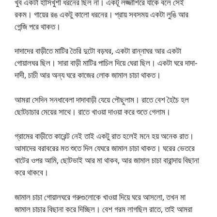
খুব একটা হাসিখুশী ধরনের ছিল না। একটূ লজ্জাশিরে যাকে বলে সেই
রকম। গায়ের রঙ একটু কালো ধরনের। প্রায় সবসময় একটা লুঙি আর
গেন্জি পরে থাকত।
দাদাদের বাড়ীতে মাটির তৈরি দুটো বড়ঘর, একটা রান্নাঘর আর একটা
গোয়ালঘর ছিল। সারা বাড়ী মাটির পাচিল দিয়ে ঘেরা ছিল। একটা ঘরে দাদা-
দাদী, চাচী আর অন্য ঘরে কাজের লোক জামাল চাচা থাকত।
আমরা সেদিন সনধাবেলা দাদাবাড়ী যেয়ে পৌছুলাম। রাতে বেশ হৈচৈ হল
ছোটচাচার মেয়ের সাথে। রাতে খাওয়া দাওয়া করে শুতে গেলাম।
গ্রামের বাড়ীতে কারেন্ট নেই তাই একটু রাত হলেই মনে হয় অনেক রাত।
আমাদের বরাবরের মত শুতে দিল যেঘরে জামাল চাচা থাকত। ঘরের ভেতরে
খাটের ওপর আমি, ছোটভাই আর মা থাকব, আর জামাল চাচা বারান্দায় বিছানা
করে থাকবে।
জামাল চাচা গোয়ালঘরে গরুগুলোকে খাওয়া দিয়ে ঘরে আসলো, তখন মা
জামাল চাচার বিছানা করে দিচ্ছিল। বেশ গরম লাগছিল রাতে, তাই আমরা