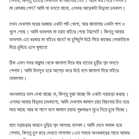
গেলাম, কিন্তু হাতড়ে দেখালাম মা বিছানায় নেই। আমি ভয় পেয়ে গেলাম।
মা কোথায় গেল? আমি মা বলতে যাবো, এসময় আরেকটা বিদ্যুত চমকাল।
তখন দেখলাম ঘরের দরজার একটা পাট খোলা, আর জানালার একটা পাশ ও
খুলে গেছে। আমি ভাবলাম মা হয়ত বাইরে গেছে টয়লেটে। কিন্তু আবার
ভাবলাম এত বরষায় মা বাইরে যাবে? মা চুপিচুপি উঠে গিয়ে কাজের লোকাটাকে
দিয়ে চুদিয়ে এসে ঘুমাতো
ঠিক এমন সময় বারান্দা থেকে জানালা দিয়ে মার হাতের চুড়ীর শব্দ শুনতে
পেলাম। আমি উতসুখ হয়ে আস্তে করে উঠে বসে জানালা দিয়ে বাইরে
তাকালাম।
অনধকারে ভাল দেখা যাচ্ছে না, কিন্তু বুঝা যাচ্ছে কি একটা নড়াচড়া করছে।
এসময় আবার বিদ্যুত চমকালো, আমি দেখলাম জামাল চাচা বিছানায় চিত হয়ে
শুয়ে আছে আর মা পাশে বসে জামাল চাচার পুরুষাঙগ মুখে নিয়ে চুষে দিচ্ছে।
হাত নড়াচড়ার কারনে চুড়ির শব্দ আসছে হালকা। আমি দেখে অবাক হয়ে
গেলাম, কিন্তু চুপ করে দেখতে লাগলাম।এত সময়ে অনধকারের সাথে আমার