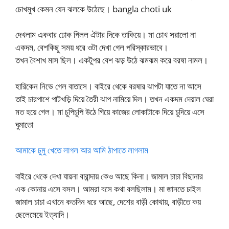
চোখমুখ কেমন যেন ঝলকে উঠেছে। bangla choti uk
দেখলাম একবার ঢোক গিলল ঐটার দিকে তাকিয়ে। মা চোখ সরালো না
একদম, বেশকিছু সময় ধরে ওটা দেখা গেল পরিস্কারভাবে।
তখন বৈশাখ মাস ছিল। একটুপর বেশ ঝড় উঠে ঝমঝম করে বরষা নামল।
হারিকেন নিভে গেল বাতাসে। বাইরে থেকে বরষার ঝাপটা যাতে না আসে
তাই চারপাশে পাটখড়ি দিয়ে তৈরী ঝাপ নামিয়ে দিল। তখন একদম দেয়াল ঘেরা
মত হয়ে গেল। মা চুপিচুপি উঠে গিয়ে কাজের লোকাটাকে দিয়ে চুদিয়ে এসে
ঘুমাতো
আমাকে চুমু খেতে লাগল আর আমি ঠাপাতে লাগলাম
বাইরে থেকে দেখা যায়না বারান্দায় কেও আছে কিনা। জামাল চাচা বিছানার
এক কোনায় এসে বসল। আমরা বসে কথা বলছিলাম। মা জানতে চাইল
জামাল চাচা এখানে কতদিন ধরে আছে, দেশের বাড়ী কোথায়, বাড়ীতে কয়
ছেলেমেয়ে ইত্যাদি।