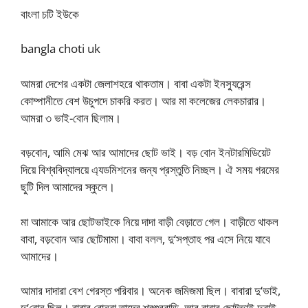
বাংলা চটি ইউকে
bangla choti uk
আমরা দেশের একটা জেলাশহরে থাকতাম। বাবা একটা ইনস্যুরেন্স
কোম্পানীতে বেশ উচুপদে চাকরি করত। আর মা কলেজের লেকচারার।
আমরা ৩ ভাই-বোন ছিলাম।
বড়বোন, আমি মেঝ আর আমাদের ছোট ভাই। বড় বোন ইনটারমিডিয়েট
দিয়ে বিশ্ববিদ্যালয়ে এ্যডমিশনের জন্য প্রস্তুতি নিচ্ছল। ঐ সময় গরমের
ছুটি দিল আমাদের স্কুলে।
মা আমাকে আর ছোটভাইকে নিয়ে দাদা বাড়ী বেড়াতে গেল। বাড়ীতে থাকল
বাবা, বড়বোন আর ছোটমামা। বাবা বলল, দু‘সপ্তাহ পর এসে নিয়ে যাবে
আমাদের।
আমার দাদারা বেশ গেরস্ত পরিবার। অনেক জমিজমা ছিল। বাবারা দু‘ভাই,
দু‘বোন ছিল। বাবার বোনরা তাদের শ্বশুরবাড়ি, আর বাবার ছোটভাই দুবাই