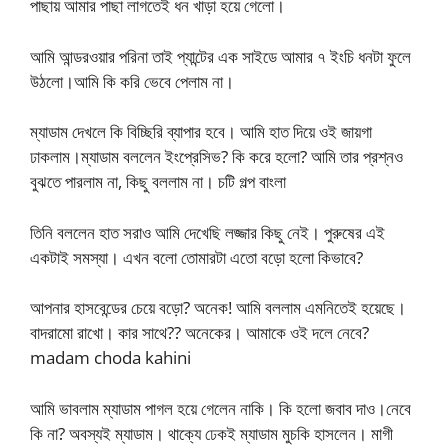
পাছায় আমার পাছা লাগতেই ধন খাড়া হয়ে গেলো।
আমি আন্ডরওয়ার পরিনা তাই প্যান্টের এক সাইডে আমার ৭ ইংচি ধনটা ফুলে
উঠলো।আমি কি করি ভেবে পেলাম না।
ম্যাডাম দেখলে কি বিচ্ছিরি ব্যাপার হবে। আমি হাত দিয়ে ওই জায়গা
ঢাকলাম।ম্যাডাম বললেন ইংপ্রেসিভ? কি করে হলো? আমি তার প্রশ্নও
বুঝতে পারলাম না, কিছু বললাম না। চটি গল্প বাংলা
তিনি বললেন হাত সরাও আমি দেখেছি লজ্জার কিছু নেই। পুরুষের এই
একটাই সমস্যা। এখন বলো তোমারটা এতো বড়ো হলো কিভাবে?
আপনার হাসবেন্ডের চেয়ে বড়ো? অনেক! আমি বললাম এমনিতেই হয়েছে।
বাদরামো রাখো। কার সাথে?? অনেকের। আমাকে ওই দলে নেবে?
madam choda kahini
আমি ভাবলাম ম্যাডাম পাগল হয়ে গেলেন নাকি। কি হলো জবাব দাও।নেবে
কি না? অবস্যই ম্যাডাম। থাক্যে ঢেকই ম্যাডাম মুচকি হাসলেন। মাগী