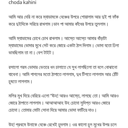
choda kahini
আমি আর দেরি না করে ম্যাডামকে বেঞ্চের উপরে শোয়ালাম আর দুই পা ফাঁক
করে দুইদিকে সরিয়ে রাখলাম।ডান পা আমার কাঁধের উপরে তুললাম।
আমি ম্যাডামের চোখে চোখ রাখলাম। আস্তে আস্তে আমার বাঁড়াটা
ম্যাডামের ভোদার মুখে সেট করে জোরে একটা ঠাপ দিলাম। ভোদা যতো ঢিলা
ভাবছিলাম তা না। বেশ টাইট।
রসালো গরম ভোদার ভেতরে ধন চালাতে যে সুখ লাগছিলো তা বলে বোঝানো
যাবেনা। আমি পাগলের মতো ঠাপাতে লাগলাম, দুধ টিপতে লাগলাম আর ঠোঁট
চুষতে লাগলাম।
মলির মুখ দিয়ে বেরিয়ে এলো “ঊহ! আরও আস্তে, লাগছে তো। আমি আরও
জোরে ঠাপাতে লাগলাম। আআআআহ উহ চোদো সুদিপ্ত আরও জোরে
চোদো। তোমার মোটা সোনা দিয়ে আমার ভোদা ফাটিয়ে দাও।
উহ! প্রথমে উনাকে বেঞ্চে রেখেই চুদলাম। ওর কালো চুল মুখের উপর চলে