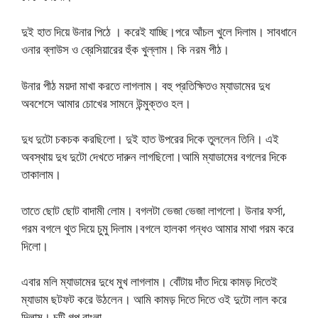
দুই হাত দিয়ে উনার পিঠে । করেই যাচ্ছি।পরে আঁচল খুলে দিলাম। সাবধানে
ওনার ব্লাউস ও ব্রেসিয়ারের হুঁক খুল্লাম। কি নরম পীঠ।
উনার পীঠ ময়দা মাখা করতে লাগলাম। বহু প্রতিক্ষিতও ম্যাডামের দুধ
অবশেসে আমার চোখের সামনে উন্মুক্তও হল।
দুধ দুটো চকচক করছিলো। দুই হাত উপরের দিকে তুললেন তিনি। এই
অবস্থায় দুধ দুটো দেখতে দারুন লাগছিলো।আমি ম্যাডামের বগলের দিকে
তাকালাম।
তাতে ছোট ছোট বাদামী লোম। বগলটা ভেজা ভেজা লাগলো। উনার ফর্সা,
গরম বগলে থুত দিয়ে চুমু দিলাম।বগলে হালকা গন্ধও আমার মাথা গরম করে
দিলো।
এবার মলি ম্যাডামের দুধে মুখ লাগলাম। বোঁটায় দাঁত দিয়ে কামড় দিতেই
ম্যাডাম ছটফট করে উঠলেন। আমি কামড় দিতে দিতে ওই দুটো লাল করে
দিলাম। চটি গল্প বাংলা