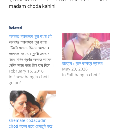
madam choda kahini
Related
কলেজের ম্যাডামকে চুদা বাংলা চটি
কলেজের ম্যাডামকে চুদা বাংলা
চটিমলি ম্যাডাম ছিলেন আমাদের
কলেজের সব চেয়ে সুন্দরী ম্যাডাম.
তিনি যেদিন প্রথম কলেজে আসেন
ছাত্রের প্রেমে কামাতুর ম্যাডাম
সেদিন সবার নজর ছিল তার দিকে ।
May 29, 2026
অসম্ভব সুন্দরী মলি ম্যাডামের কাঁধ
February 16, 2016
In "all bangla choti"
পর্যন্তও চুল ছিল, পাতলা
In "new bangla choti
ব্লাউসেরভেতর দিয়ে দুধ দুটো ফুলে
golpo"
যেনবের হয়ে আসছিল. সাদা
শাড়িপরনে ছিল তার. পরে
জানলামতিনি বিবাহিতা.
দেখতেদেখতে…
shemale codacudir
choti ঝড়ের রাতে চোদাচুদি করে