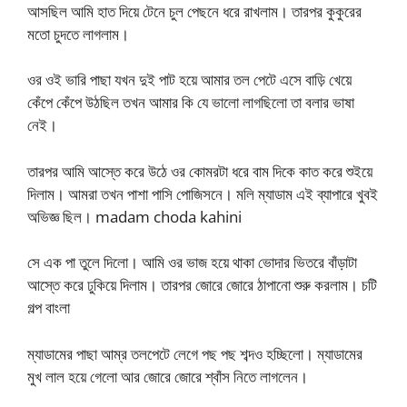
আসছিল আমি হাত দিয়ে টেনে চুল পেছনে ধরে রাখলাম। তারপর কুকুরের
মতো চুদতে লাগলাম।
ওর ওই ভারি পাছা যখন দুই পাট হয়ে আমার তল পেটে এসে বাড়ি খেয়ে
কেঁপে কেঁপে উঠছিল তখন আমার কি যে ভালো লাগছিলো তা বলার ভাষা
নেই।
তারপর আমি আস্তে করে উঠে ওর কোমরটা ধরে বাম দিকে কাত করে শুইয়ে
দিলাম। আমরা তখন পাশা পাসি পোজিসনে। মলি ম্যাডাম এই ব্যাপারে খুবই
অভিজ্ঞ ছিল। madam choda kahini
সে এক পা তুলে দিলো। আমি ওর ভাজ হয়ে থাকা ভোদার ভিতরে বাঁড়াটা
আস্তে করে ঢুকিয়ে দিলাম। তারপর জোরে জোরে ঠাপানো শুরু করলাম। চটি
গল্প বাংলা
ম্যাডামের পাছা আম্‌র তলপেটে লেগে পছ পছ শব্দও হচ্ছিলো। ম্যাডামের
মুখ লাল হয়ে গেলো আর জোরে জোরে শ্বাঁস নিতে লাগলেন।