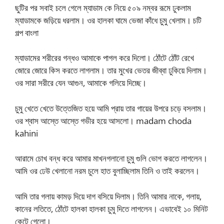
ছুটির পর সবাই চলে গেলে ম্যাডাম কে নিয়ে ৫০৯ নম্বর রূমে ঢুকলাম
ম্যাডামকে জড়িয়ে ধরলাম। ওর হালকা ঘামে ভেজা কাঁধে চুমু খেলাম। চটি
গল্প বাংলা
ম্যাডামের শরীরের গন্ধও আমাকে পাগল করে দিলো। ঠোঁটে ঠোঁট রেখে
জোরে জোরে কিস করতে লাগলাম। তার মুখের ভেতর জীব্বা ঢুকিয়ে দিলাম।
ওর সারা সরীরে যেন আগুন, আমাকে গলিয়ে দিচ্ছে।
চুমু খেতে খেতে উত্তেজিত হয়ে আমি প্রায় তার গায়ের উপরে চড়ে বসলাম।
ওর শ্বাস আস্তে আস্তে গভীর হয়ে আসলো। madam choda
kahini
আরামে চোখ বন্ধ করে আমার মাখনগলানো চুমু গুলি ভোগ করতে লাগলেন।
আমি ওর ঢেউ খেলানো নরম চুলে হাত বুলাচ্ছিলাম তিনি ও তাই করলেন।
আমি তার গলায় কামড় দিয়ে দাগ বসিয়ে দিলাম। তিনি আমার নাকে, গলায়,
কানের লতিতে, ঠোঁটে হালকা হালকা চুমু দিতে লাগলেন। এভাবেই ১০ মিনিট
কেটে গেলো।