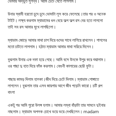
ভোদায় অদ্ভুত সুগন্ধ। আমি চেটে যেতে লাগলাম।
উনার স্বামী হয়তো চুদে চুদে ভোদাটা লূস করে ফেলেছে।তার পর ও অনেক
টাইট। লক্ষ্য করলাম ম্যাডামের গুদ বেয়ে অল্প অল্প রস বের হতে লাগলো
তাই সব রস আমার মুখে লাগছিলো।
ম্যাডাম জোড়ে আমার মাথা চাপ দিয়ে গুদের সাথে লাগিয়ে রাখলেন। পাগলের
মতো চাটতে লাগলাম। হঠাত ম্যাডাম আমার মাথা সরিয়ে দিলেন।
বুঝলাম উনার এক দফা হয়ে গেছে। আমি বসে উনকে উপুর করে শুয়ালাম।
ওর পাছা দু হাত দিয়ে ফাঁক করলাম। বেগুনী কালারের ছোট্ট ফুটা।
পাছায় কামড় দিলাম হালকা।জীব দিয়ে চেটে দিলাম। ম্যাডাম গোঙ্গাতে
লাগলেন। বুঝলাম তার এসব জায়গায় আগে জীব পড়েনি কারো। চটি গল্প
বাংলা
একটু পর আমি পুরো উলঙ্গ হলাম। আমার লম্বা বাঁড়াটা তার সামনে দুইবার
নাছলাম। ম্যাডাম অপলক চোখে ভয়ে ভয়ে দেখছিলেন। madam