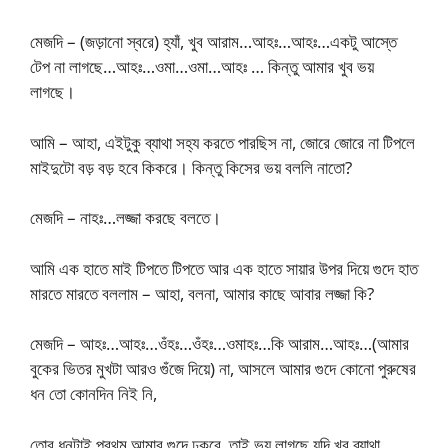
মেজদি – (জড়ানো স্বরে) হ্যাঁ, খুব আরাম…আহঃ…আহঃ…একটু আস্তে
টেপ না লাগছে…আহঃ…ওমা…ওমা…আহঃ … কিন্তু আমার খুব ভয়
লাগছে।
আমি – আহা, এইটুকু ব্যাথা সহ্য করতে পারছিস না, জোরে জোরে না টিপলে
মাইদুটো বড় বড় হবে কিকরে। কিন্তু কিসের ভয় বললি নাতো?
মেজদি – নাহঃ…লজ্জা করছে বলতে।
আমি এক হাতে মাই টিপতে টিপতে আর এক হাতে সায়ার উপর দিয়ে গুদে হাত
মারতে মারতে বললাম – আহা, বলনা, আমার কাছে আবার লজ্জা কি?
মেজদি – আহঃ…আহঃ…ওঁহঃ…ওঁহঃ…ওমাহঃ…কি আরাম…আহঃ…(আমার
বুকের ভিতর মুখটা আরও গুঁজে দিয়ে) না, আসলে আমার গুদে কোনো পুরুষের
ধন তো কোনদিন নিই নি,
তোর ধনটাই প্রথম আমার গুদে ঢুকবে, তাই ভয় লাগছে যদি খুব ব্যাথা