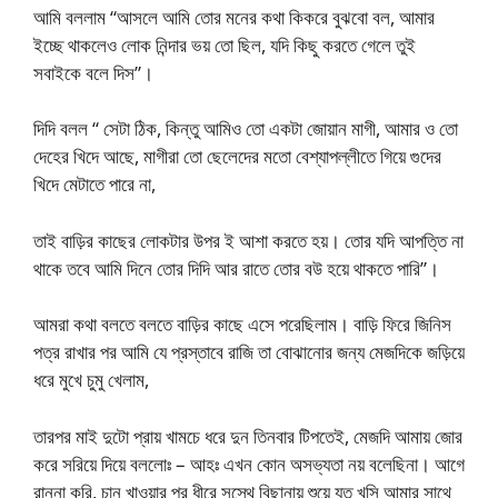
আমি বললাম “আসলে আমি তোর মনের কথা কিকরে বুঝবো বল, আমার
ইচ্ছে থাকলেও লোক নিন্দার ভয় তো ছিল, যদি কিছু করতে গেলে তুই
সবাইকে বলে দিস”।
দিদি বলল “ সেটা ঠিক, কিন্তু আমিও তো একটা জোয়ান মাগী, আমার ও তো
দেহের খিদে আছে, মাগীরা তো ছেলেদের মতো বেশ্যাপল্লীতে গিয়ে গুদের
খিদে মেটাতে পারে না,
তাই বাড়ির কাছের লোকটার উপর ই আশা করতে হয়। তোর যদি আপত্তি না
থাকে তবে আমি দিনে তোর দিদি আর রাতে তোর বউ হয়ে থাকতে পারি”।
আমরা কথা বলতে বলতে বাড়ির কাছে এসে পরেছিলাম। বাড়ি ফিরে জিনিস
পত্র রাখার পর আমি যে প্রস্তাবে রাজি তা বোঝানোর জন্য মেজদিকে জড়িয়ে
ধরে মুখে চুমু খেলাম,
তারপর মাই দুটো প্রায় খামচে ধরে দুন তিনবার টিপতেই, মেজদি আমায় জোর
করে সরিয়ে দিয়ে বললোঃ – আহঃ এখন কোন অসভ্যতা নয় বলেছিনা। আগে
রান্না করি, চান খাওয়ার পর ধীরে সুস্থে বিছানায় শুয়ে যত খুসি আমার সাথে