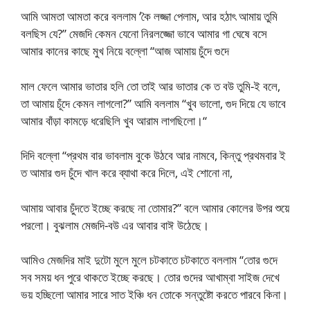
আমি আমতা আমতা করে বললাম ‘কৈ লজ্জা পেলাম, আর হঠাৎ আমায় তুমি
বলছিস যে?” মেজদি কেমন যেনো নিরলজ্জো ভাবে আমার গা ঘেষে বসে
আমার কানের কাছে মুখ নিয়ে বল্লো “আজ আমায় চুঁদে গুদে
মাল ফেলে আমার ভাতার হলি তো তাই আর ভাতার কে ত বউ তুমি-ই বলে,
তা আমায় চূঁদে কেমন লাগলো?” আমি বললাম “খুব ভালো, গুদ দিয়ে যে ভাবে
আমার বাঁড়া কামড়ে ধরেছিলি খুব আরাম লাগছিলো।“
দিদি বল্লো “প্রথম বার ভাবলাম বুকে উঠবে আর নামবে, কিন্তু প্রথমবার ই
ত আমার গুদ চুঁদে খাল করে ব্যাথা করে দিলে, এই শোনো না,
আমায় আবার চুঁদতে ইচ্ছে করছে না তোমার?” বলে আমার কোলের উপর শুয়ে
পরলো। বুঝলাম মেজদি-বউ এর আবার বাঈ উঠেছে।
আমিও মেজদির মাই দুটো মুলে মুলে চটকাতে চটকাতে বললাম “তোর গুদে
সব সময় ধন পুরে থাকতে ইচ্ছে করছে। তোর গুদের আখাম্বা সাইজ দেখে
ভয় হচ্ছিলো আমার সারে সাত ইঞ্চি ধন তোকে সন্তুষ্টো করতে পারবে কিনা।