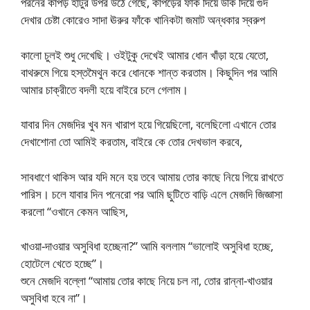
পরনের কাপড় হাঁটুর উপর উঠে গেছে, কাপড়ের ফাঁক দিয়ে উঁকি দিয়ে গুদ
দেখার চেষ্টা কোরেও সাদা ঊরুর ফাঁকে খানিকটা জমাট অন্ধকার স্বরুপ
কালো চুলই শুধু দেখেছি। ওইটুকু দেখেই আমার ধোন খাঁড়া হয়ে যেতো,
বাথরুমে গিয়ে হস্তমৈথুন করে ধোনকে শান্ত করতাম। কিছুদিন পর আমি
আমার চাক্‌রীতে বদলী হয়ে বাইরে চলে গেলাম।
যাবার দিন মেজদির খুব মন খারাপ হয়ে গিয়েছিলো, বলেছিলো এখানে তোর
দেখাশোনা তো আমিই করতাম, বাইরে কে তোর দেখভাল করবে,
সাবধাণে থাকিস আর যদি মনে হয় তবে আমায় তোর কাছে নিয়ে গিয়ে রাখতে
পারিস। চলে যাবার দিন পনেরো পর আমি ছুটিতে বাড়ি এলে মেজদি জিজ্ঞাসা
করলো “ওখানে কেমন আছিস,
খাওয়া-দাওয়ার অসুবিধা হচ্ছেনা?” আমি বললাম “ভালোই অসুবিধা হচ্ছে,
হোটেলে খেতে হচ্ছে”।
শুনে মেজদি বল্লো “আমায় তোর কাছে নিয়ে চল না, তোর রান্না-খাওয়ার
অসুবিধা হবে না”।