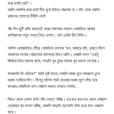
কথা বললি তাই”।
আমি মেজদির কথা-বার্তা ঠিক বুঝে ঊঠতে পারলাম না। যাই হোক পরদিন
দুজনের প্লেনের টিকিট কেটে
পাঁচ দিন ছুটি বাকি থাকতেই পরের মঙ্গলবার সকালে মেজদিকে আমার
কর্মস্থলের নতুন শহরে নিয়ে এলাম। এটা একটা হীল টাউন।
অফিস কোয়ারটারে পৌঁছে মেজদিকে বললাম “চল, বাজারে যাই, দুজনে মিলে
আমাদের সংসার গোছানোর মালপত্র কিনে আনি। মেজদি বলল “একটু
জিরিয়ে নিয়ে তারপর যাবো, শহরটা খুব সুন্দর আমার খুব ভালো লেগেছে।
বাথরুমটা কি ওদিকে?” আমি হ্যাঁ বলতে মেজদি দরজা খুলে বাথরুমে ঢুকে
দরজা ভেজিয়ে দিল। কিন্তু খানিক পরই হাওয়ায় দরজা খুলে ফাঁক হয়ে
যাওয়ায় মেজদিকে বসে পেচ্ছাপ করতে দেখতে পেলাম,
পিছন থেকে কেবল ফর্সা পোঁদ দেখতে পাচ্ছি। ছর-ছর করে গুদ থেকে পেচ্ছাপ
বেরোবার শব্দ শুণতে পাচ্ছি, মেজদি পাদুটো অনেকটা ফাঁক করে বসে পেচ্ছাপ
করে।