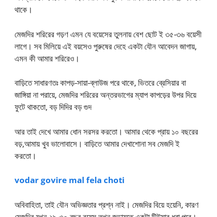
থাকে।
মেজদির শরিরের গড়ণ এমন যে বয়েসের তুলনায় বেশ ছোট ই ৩৫-৩৬ বয়েসী
লাগে। সব মিলিয়ে এই বয়সেও পুরুষের দেহে একটা যৌন আবেদন জাগায়,
এমন কী আমার শরিরেও।
বাড়িতে সাধারণতঃ কাপড়-সায়া-ব্লাউজ পরে থাকে, ভিতরে ব্রেসিয়ার বা
জাঙ্গিয়া না পরায়ে, মেজদির শরিরের অন্তরভাগের ম্যাপ কাপড়ের উপর দিয়ে
ফুটে থাকতো, বড় দিদির বড় গুদ
আর তাই দেখে আমার ধোন সরসর করতো। আমার থেকে প্রায় ১০ বছরের
বড়,আমায় খুব ভালোবাসে। বাড়িতে আমার দেখাশোনা সব মেজদি ই
করতো।
vodar govire mal fela choti
অবিবাহিতা, তাই যৌন অভিজ্ঞতার প্রশ্ন নাই। মেজদির বিয়ে হয়েনি, কারণ
মেজদির যখন ২৯-৩০ বছর বয়েস তখন জড়ায়ুতে একটা টিউমার ধরা পরে।