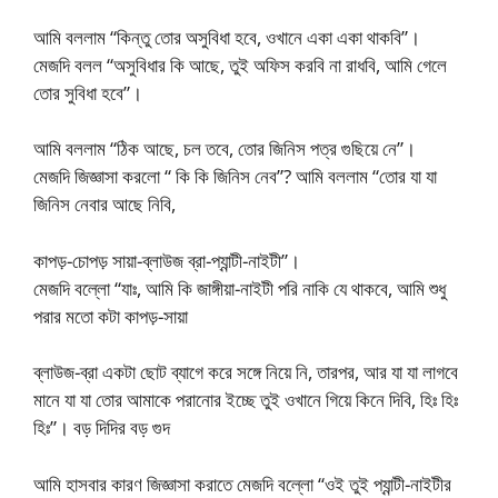
আমি বললাম “কিন্তু তোর অসুবিধা হবে, ওখানে একা একা থাকবি”।
মেজদি বলল “অসুবিধার কি আছে, তুই অফিস করবি না রাধবি, আমি গেলে
তোর সুবিধা হবে”।
আমি বললাম “ঠিক আছে, চল তবে, তোর জিনিস পত্র গুছিয়ে নে”।
মেজদি জিজ্ঞাসা করলো “ কি কি জিনিস নেব”? আমি বললাম “তোর যা যা
জিনিস নেবার আছে নিবি,
কাপড়-চোপড় সায়া-ব্লাউজ ব্রা-প্যান্টী-নাইটী”।
মেজদি বল্লো “যাঃ, আমি কি জাঙ্গীয়া-নাইটী পরি নাকি যে থাকবে, আমি শুধু
পরার মতো কটা কাপড়-সায়া
ব্লাউজ-ব্রা একটা ছোট ব্যাগে করে সঙ্গে নিয়ে নি, তারপর, আর যা যা লাগবে
মানে যা যা তোর আমাকে পরানোর ইচ্ছে তুই ওখানে গিয়ে কিনে দিবি, হিঃ হিঃ
হিঃ”। বড় দিদির বড় গুদ
আমি হাসবার কারণ জিজ্ঞাসা করাতে মেজদি বল্লো “ওই তুই প্যান্টী-নাইটীর