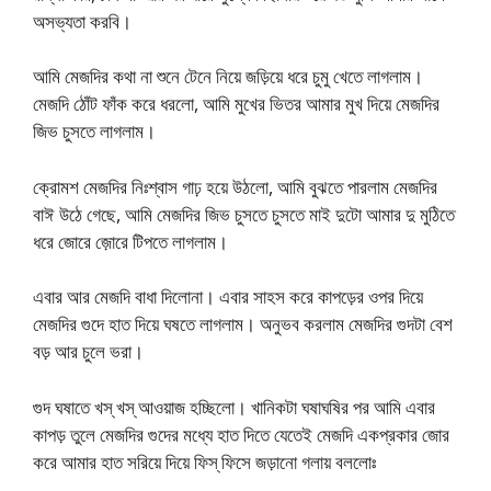
অসভ্যতা করবি।
আমি মেজদির কথা না শুনে টেনে নিয়ে জড়িয়ে ধরে চুমু খেতে লাগলাম।
মেজদি ঠোঁট ফাঁক করে ধরলো, আমি মুখের ভিতর আমার মুখ দিয়ে মেজদির
জিভ চুসতে লাগলাম।
ক্রোমশ মেজদির নিঃশ্বাস গাঢ় হয়ে উঠলো, আমি বুঝতে পারলাম মেজদির
বাঈ উঠে গেছে, আমি মেজদির জিভ চুসতে চুসতে মাই দুটো আমার দু মুঠিতে
ধরে জোরে জ়োরে টিপতে লাগলাম।
এবার আর মেজদি বাধা দিলোনা। এবার সাহস করে কাপড়ের ওপর দিয়ে
মেজদির গুদে হাত দিয়ে ঘষতে লাগলাম। অনুভব করলাম মেজদির গুদটা বেশ
বড় আর চুলে ভরা।
গুদ ঘষাতে খস্ খস্ আওয়াজ হচ্ছিলো। খানিকটা ঘষাঘষির পর আমি এবার
কাপড় তুলে মেজদির গুদের মধ্যে হাত দিতে যেতেই মেজদি একপ্রকার জোর
করে আমার হাত সরিয়ে দিয়ে ফিস্ ফিসে জড়ানো গলায় বললোঃ