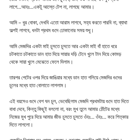
লাগে…আহঃ…একটু আস্তে টেপ না, লাগছে আমার।
আমি – ধুর বোকা, দেখবি এতো আরাম লাগবে, সহ্য করতে পারবি না, ব্যাথা
অল্পই লাগবে, ধনটা প্রথম গুদে ঢোকানোর সময় শুধু।
আমি মেজদির একটা মাই চুসতে চুসতে আর একটা মাই বাঁ হাতে ধরে
চটকাতে চটকাতে ডান হাত দিয়ে সায়ার দড়ি টেনে খুলে টান দিয়ে কোমড়
থেকে সায়া খুলে মেঝেতে ফেলে দিলাম।
তারপর পেটের ওপর দিয়ে জাঙিয়ার মধ্যে ডান হাত গলিয়ে মেজদির গুদের
চুলের মধ্যে হাত বোলাতে লাগলাম।
এই বয়সেও গুদে বেশ ঘন চুল, ভেবেছিলাম মেজদি প্রথমটায় গুদে হাত দিতে
বাধা দেবে, কিন্তু কিছুই বললো না, বরং মুখ তুলে আমার ঠোঁটের মধ্যে
নিজের মুখ পুরে দিয়ে আমার জীভ চুসতে চুসতে ওঁহঃ… ওঁহঃ… করে শিত্কার
দিতে লাগলো।