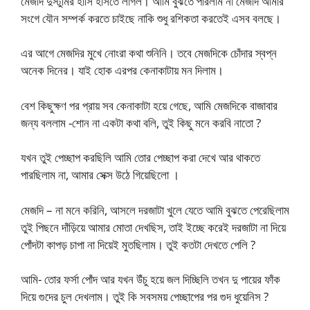
মেজদি দুস্টুমির হাসি হাসতে লাগল। আমি বুঝতে পারলাম না মেজদি আমার
সংগে যৌন সম্পর্ক করতে চাইছে নাকি শুধু রশিকতা করতেই এসব বলছে।
এর আগে মেজদির মুখে নোংরা কথা শুনিনি। তবে মেজদিকে চোঁদার স্বপ্ন
অনেক দিনের। যাই হোক এরপর কেনাকাটায় মন দিলাম।
বেশ কিছুক্ষণ পর প্রায় সব কেনাকাটা হয়ে গেছে, আমি মেজদিকে বাজাবার
জন্য বললাম -শোন না একটা কথা বলি, তুই কিছু মনে করবি নাতো ?
যখন তুই পেচ্ছাপ করছিলি আমি তোর পেচ্ছাপ করা দেখে আর থাকতে
পারছিলাম না, আমার সেক্স উঠে গিয়েছিলো ।
মেজদি – না মনে করিনি, আসলে দরজাটা খুলে যেতে আমি বুঝতে পেরেছিলাম
তুই পিছনে দাঁড়িয়ে আমার মোতা দেখছিস, তাই ইচ্ছে করেই দরজাটা না দিয়ে
পোঁদটা কাপড় চাপা না দিয়েই মুতছিলাম। তুই কতটা দেখতে পেলি ?
আমি- তোর ফর্সা পোঁদ আর যখন উঁচু হয়ে জল দিচ্ছিলি তখন দু পায়ের ফাঁক
দিয়ে গুদের চুল দেখলাম। তুই কি সবসময় পেচ্ছাপের পর গুদ ধুয়েনিস ?