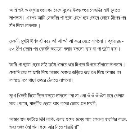
আমি ওই অবস্থায় গুদে ধন রেখে বুকের উপড় শুয়ে মেজদির মাই চুসতে
লাগলাম। এরপর আমি মেজদির পা দুটো চেপে ধরে জোরে জোরে ঠাঁপের পর
ঠাঁপ দিতে লাগলাম।
মেজদি মুখটা ঈশৎ হাঁ করে আঁ আঁ আঁ আঁ করে যেতে লাগলো। প্রায় ৪৮-
৫০ ঠাঁপ দেবার পর মেজদি জড়ানো গলায় বললো ‘ছার না পা দুটো ছার’।
আমি পা দুটো ছেরে মাই দুটো খামচে ধরে টিপতে টিপতে ঠাঁপাতে লাগলাম।
মেজদি তার পা দুটো দিয়ে আমার কোমর জড়িয়ে ধরে গুদ দিয়ে আমার ধন
কামড়ে ধরে পাছা ওপরে ঠেলতে লাগলো।
মুখে খিস্তী দিতে দিতে বলতে লাগলো “মা মা ওমা ওঁ ওঁ ওঁ ওঁমা মরে গেলাম
মরে গেলাম, খান্‌কীর ছেলে আর কতো জোরে গুদ মারবি,
আমার গুদ ফাটিয়ে দিবি নাকি, এবার গুদের মধ্যে মাল ফেলনা হারামির বাচ্চা,
ওহঃ ওহঃ ওঁমা ওঁমা গুদে আর নিতে পারছিনা”।