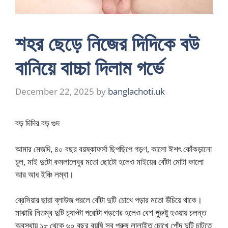
শহর ছেড়ে নিজের দিদিকে বউ
বানিয়ে বাচ্চা দিলাম গর্ভে
December 22, 2025
by
banglachoti.uk
বড় দিদির বড় গুদ
আমার মেজদি, ৪০ বছর বয়ষ্কাফর্সা ছিপছিপে গড়ণ, কালো ঈশৎ কোঁকড়ানো
চুল, মাই দুটো কমলালেবুর মতো ছোটো হলেও মাইয়ের বোঁটা মোটা কালো
আর আধ ইঞ্চি লম্বা।
ব্রেসিয়ার ছারা ব্লাউজ পরলে বোঁটা দুটি চোখে পড়ার মতো উঁচিয়ে থাকে।
মাঝারি নিতম্ব দুটি চ্যাপ্টা পরোটা গড়ণের হলেও বেশ পুরুষ্টু হওয়ায় চলন্ত
অবস্থায় ১৮ থেকে ৬০ বছর বয়ষি সব পুরুষ লালাইত চোখে পোঁদ দুটি চাটতে