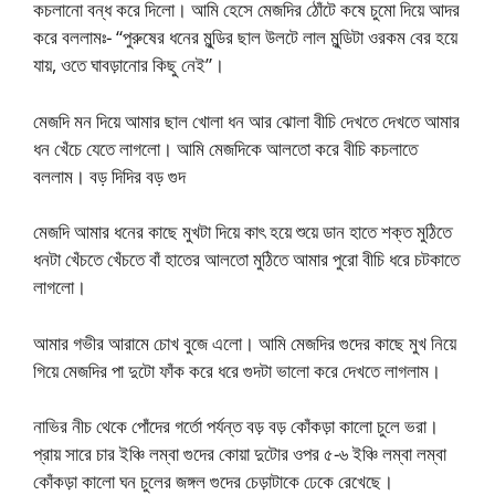
কচলানো বন্ধ করে দিলো। আমি হেসে মেজদির ঠোঁটে কষে চুমো দিয়ে আদর
করে বললামঃ- “পুরুষের ধনের মুন্ডির ছাল উলটে লাল মুন্ডিটা ওরকম বের হয়ে
যায়, ওতে ঘাবড়ানোর কিছু নেই”।
মেজদি মন দিয়ে আমার ছাল খোলা ধন আর ঝোলা বীচি দেখতে দেখতে আমার
ধন খেঁচে যেতে লাগলো। আমি মেজদিকে আলতো করে বীচি কচলাতে
বললাম। বড় দিদির বড় গুদ
মেজদি আমার ধনের কাছে মুখটা দিয়ে কাৎ হয়ে শুয়ে ডান হাতে শক্ত মুঠিতে
ধনটা খেঁচতে খেঁচতে বাঁ হাতের আলতো মুঠিতে আমার পুরো বীচি ধরে চটকাতে
লাগলো।
আমার গভীর আরামে চোখ বুজে এলো। আমি মেজদির গুদের কাছে মুখ নিয়ে
গিয়ে মেজদির পা দুটো ফাঁক করে ধরে গুদটা ভালো করে দেখতে লাগলাম।
নাভির নীচ থেকে পোঁদের গর্তো পর্যন্ত বড় বড় কোঁকড়া কালো চুলে ভরা।
প্রায় সারে চার ইঞ্চি লম্বা গুদের কোয়া দুটোর ওপর ৫-৬ ইঞ্চি লম্বা লম্বা
কোঁকড়া কালো ঘন চুলের জঙ্গল গুদের চেড়াটাকে ঢেকে রেখেছে।