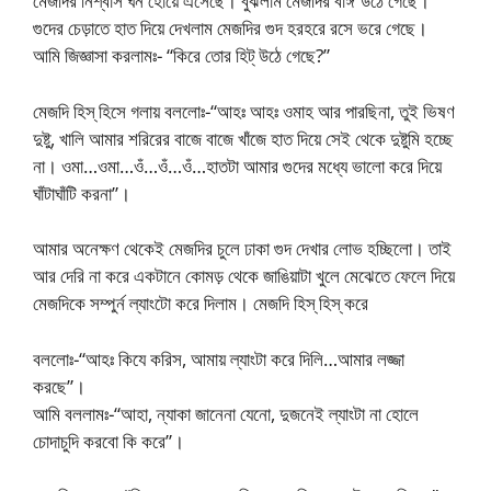
মেজদির নিশ্বাস ঘন হোয়ে এসেছে। বুঝলাম মেজদির বাঈ উঠে গেছে।
গুদের চেড়াতে হাত দিয়ে দেখলাম মেজদির গুদ হরহরে রসে ভরে গেছে।
আমি জিজ্ঞাসা করলামঃ- “কিরে তোর হিট্ উঠে গেছে?”
মেজদি হিস্ হিসে গলায় বললোঃ-“আহঃ আহঃ ওমাহ আর পারছিনা, তুই ভিষণ
দুষ্টু, খালি আমার শরিরের বাজে বাজে খাঁজে হাত দিয়ে সেই থেকে দুষ্টুমি হচ্ছে
না। ওমা…ওমা…ওঁ…ওঁ…ওঁ…হাতটা আমার গুদের মধ্যে ভালো করে দিয়ে
ঘাঁটাঘাঁটি করনা”।
আমার অনেক্ষণ থেকেই মেজদির চুলে ঢাকা গুদ দেখার লোভ হচ্ছিলো। তাই
আর দেরি না করে একটানে কোমড় থেকে জাঙিয়াটা খুলে মেঝেতে ফেলে দিয়ে
মেজদিকে সম্পুর্ন ল্যাংটো করে দিলাম। মেজদি হিস্ হিস্ করে
বললোঃ-“আহঃ কিযে করিস, আমায় ল্যাংটা করে দিলি…আমার লজ্জা
করছে”।
আমি বললামঃ-“আহা, ন্যাকা জানেনা যেনো, দুজনেই ল্যাংটা না হোলে
চোদাচুদি করবো কি করে”।