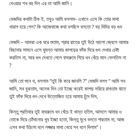
দেওয়ার শখ বহু দিন এর তা আমি জানি।
মেজদির কথাটা ঠিক ই, তবুও আমি বললাম- এখানে এসে কি তোর মাথা
খারাপ হয়ে গেল? কি আজেবাজে কথা বলছিস বলতো ? বড় দিদির বড় গুদ
মেজদি – আমরা এক ঘরে শুতাম, প্রায় রাত্রে তুই উঠে আলো জ্বেলে আমার
বিছানার সামনে এসে ঘুমন্ত আমার কাপড়ের ফাঁক দিয়ে গুদ দেখার চেষ্টা
করতিস না, আর গুদ দেখতে পেলে বাথরুমে গিয়ে ধন খেঁচে মাল ফেলতিস না
?
আমি তো শুনে থ, বললাম “তুই কি করে জানলি ?” মেজদি বলল “ আমি সব
জানি, সব বুঝতাম, অনেক দিন তো ইচ্ছে করেই কাপড় সরিয়ে রাখতাম যাতে
তুই ফাঁক দিয়ে গুদ দেখে উত্তেজিত হয়ে আমায় চুঁদে দিস,
কিন্তু প্রতিবার তুই বাথরুমে ধন খেঁচে ই খান্ত হতিস, আসলে আমার ও
তোকে দিয়ে চোঁদানোর খুব ইচ্ছা হতো, কিন্তু মুখে বলতে পারতাম না, আজ
এসব কথা উঠলো বলে লজ্জার মাথা খেয়ে সব বলে দিলাম”।