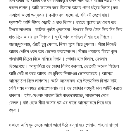
চলে যাবার পর আমার বউ যখনগভীরঘুমে তখন সীমা এসে আমার শরীর স্পর্শ
করতে লাগল। আমি আস্তে করে সীমাকে আমার পাশে শুইয়ে নিলাম।রুম
এআধো আধো অন্ধকার। কথাও বলা যাচ্ছে না, যদি বউ জেগে যায়।
প্রথমেই আমি সীমার ব্রেস্ট এ হাত দিলাম। হাতের মুঠোয় দুধ চেপে ধরে
টিপতে লাগলাম। কামিজ পুরুটা খুললামনা।উপরের দিকে টেনে দিয়ে নিচ দিয়ে
হাত দিয়ে আবার দুধ টিপলাম। খুবই ভাল লাগছিল সীমার দুধ টিপতে।
গালেচুমুখেলাম, ঠোটে চুমু খেলাম, নিপল মুখে নিয়ে চুষলাম। সীমা নিজেউ
আমার পেনিস ধরল আর মেসেজ করতেলাগল।সীমার পাজামার ফিতে খুলে
পাজামাটা নিচের দিকে নামিয়ে দিলাম। ভোদায় হাত দিলাম, দেখলাম
ভিজেগেছে। আঙ্গুলদিয়ে ওর ভোদা লিকিং করলাম, ভেতরটা অনেক পিচ্ছিল।
আমি দেরি না করে আমার ধন ঢুকিয়ে দিলামওর ভোদারভেতর। আস্তে
আস্তে ঠাপ দিতে লাগলাম। আমি অনেকক্ষন ধরে উত্তেজিত ছিলাম তাই
বেশি সময় মালধরে রাখতেপারলাম না। ওর ভোদার মধ্যেই মাল আউট করতে
থাকলম। হঠাৎ দেখলম শাহানা উঠে বাথরুমেযাচ্ছে, শাহানাসব দেখে
ফেলল। যাই হোক সীমা আমার বউ এর কাছে আস্তে করে গিয়ে শুয়ে
পড়ল।
সকালে আমি ঘুম থেকে আগে আগে উঠে রান্না ঘরে গেলাম, শাহানা নাশ্তা