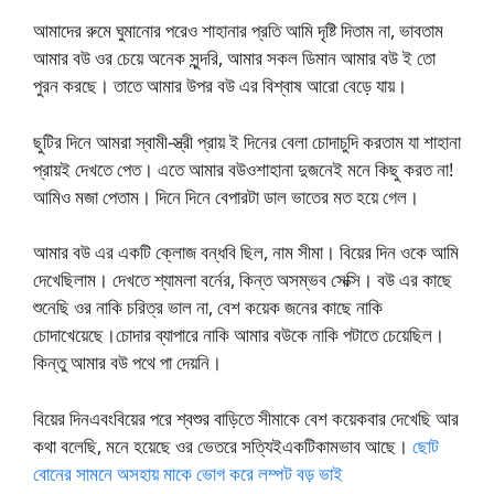
আমাদের রুমে ঘুমানোর পরেও শাহানার প্রতি আমি দৃষ্টি দিতাম না, ভাবতাম
আমার বউ ওর চেয়ে অনেক সুন্দরি, আমার সকল ডিমান আমার বউ ই তো
পুরন করছে। তাতে আমার উপর বউ এর বিশ্বাষ আরো বেড়ে যায়।
ছুটির দিনে আমরা স্বামী-স্ত্রী প্রায় ই দিনের বেলা চোদাচুদি করতাম যা শাহানা
প্রায়ই দেখতে পেত। এতে আমার বউওশাহানা দুজনেই মনে কিছু করত না!
আমিও মজা পেতাম। দিনে দিনে বেপারটা ডাল ভাতের মত হয়ে গেল।
আমার বউ এর একটি ক্লোজ বন্ধবি ছিল, নাম সীমা। বিয়ের দিন ওকে আমি
দেখেছিলাম। দেখতে শ্যামলা বর্নের, কিন্ত অসম্ভব সেক্সি। বউ এর কাছে
শুনেছি ওর নাকি চরিত্র ভাল না, বেশ কয়েক জনের কাছে নাকি
চোদাখেয়েছে।চোদার ব্যাপারে নাকি আমার বউকে নাকি পটাতে চেয়েছিল।
কিন্তু আমার বউ পথে পা দেয়নি।
বিয়ের দিনএবংবিয়ের পরে শ্বশুর বাড়িতে সীমাকে বেশ কয়েকবার দেখেছি আর
কথা বলেছি, মনে হয়েছে ওর ভেতরে সত্যিইএকটিকামভাব আছে।
ছোট
বোনের সামনে অসহায় মাকে ভোগ করে লম্পট বড় ভাই