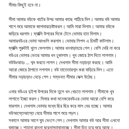
সীমাঃ কিছুই হবে না।
সীমা আমার বউকে খাটের উপর আমার কাছে পাঠিয়ে দিল। আমার বউ আমার
পাশে শুয়ে আমাকে জাগাবারচেষ্টাকরল। আমি সারা দিলাম। আমার বউকে
জড়িয়ে ধরলাম। ম্যাক্সি উপরের দিকে টেনে ভোদায় হাত দিলাম।
আমারবউএর ভোদা আংগুলি করলাম। ভোদার লিপস এ চিমটি কাটলাম।
ম্যাক্সি পুরুটাই খুলে ফেললাম। আমার ধনখাড়াহয়ে গেল। বেশি দেরি না করে
বউএর ভোদার ভেতর আমার ধন ঢুকালাম। খুব জোরে ঠাপ দিতে লাগলাম।
বউউঃআহঃ … শব্দ করতে লাগল। দেখলাম সীমা নড়াচড়া করছে। আমি
আরো জোরে ঠাপাতে লগলাম। বউ তাতেতারশব্দ করা বাড়িয়ে দিল। এতে
সীমার নড়াচড়াও বেড়ে গেল। সম্ভবত সীমার সেক্স উঠেছ।
এবার বউএর দুইপা উপরের দিকে তুলে ধন খেচতে লাগলাম। সীমাকে খুব
লাগাতে ইচ্ছা করল। সিমার কথা মনেকরেবউএর ভোদা আরো বেশি করে
মারলাম। দেখলাম ভোদার মধ্যে ছির ছির করে মাল বের হচ্ছে। আমার
বউআস্তেআস্তে যেয়ে সীমার পাশে শুয়ে পড়ল।
সকালে আমার আগে ঘুম ভেংগে গেল। দেখলাম আমার বউ আর সীমা এখনো
ঘুমাচ্ছে। শাহানা রান্না ঘরেনাস্তাবানাচ্ছে। সীমা চিত হয়ে শুয়ে আছে।