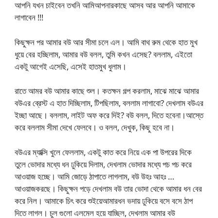
আপনি যখন চাইবেন তখনি আমিআপনারকাছে আসব আর আপনি আমাকে
লাগাবেন !!!
কিছুক্ষন পর আমার বউ আর সীমা চলে এল। আমি বাথ রুম থেকে হাত মুখ
ধুয়ে বের হচ্ছিলাম, আমার বউ বলল, তুমি কখন এসেছ? বললাম, এইতো
একটু আগেই এসেছি, এসেই হাতমুখ ধুলাম।
রাতে আমর বউ আমার কাছে শুল। কতক্ষন গল্প করলাম, মাঝে মাঝে আমার
বউএর ব্রেস্ট এ হাত দিচ্ছিলাম, টিপছিলাম, বললাম লাগাবো? দেখলাম বউএর
ইচ্ছা আছে। বললাম, লাইট অফ করে দিই? বউ বলল, দিতে হবেনা।আস্তে
করে বললাম সীমা দেখে ফেলবে। ও বলল, দেখুক, কিছু হবে না।
বউএর ম্যাক্সি খুলে ফেললাম, একটু কাত করে নিয়ে এক পা উপরের দিকে
তুলে ভোদার মধ্যে ধন ঢুকিয়ে দিলাম, দেখলাম ভোদার মধ্যে পচ পচ করে
আওয়াজ হচ্ছে। আমি জোড়ে ঠাপাতে লাগলাম, বউ উহঃ আহঃ …
আওয়াজকরছে। কিছুক্ষন পড়ে দেখলাম বউ তার ভোদা থেকে আমার ধন বের
করে নিল। আমাকে চিৎ করে শুইয়েআমারধন ভদায় ঢুকিয়ে বসে বসে ঠাপ
দিতে লাগল। চুল গুলো এলমেল হয়ে যাচ্ছিল, দেখলাম আমার বউ