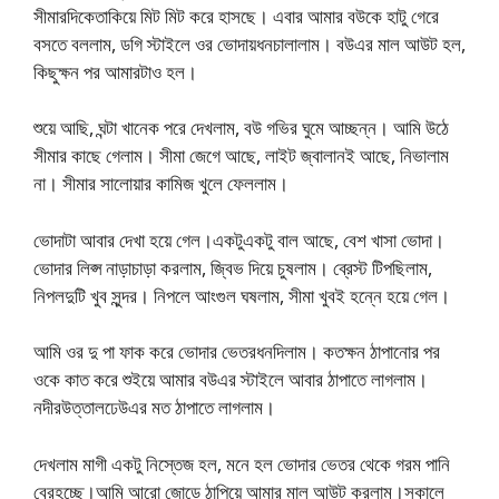
সীমারদিকেতাকিয়ে মিট মিট করে হাসছে। এবার আমার বউকে হাটু গেরে
বসতে বললাম, ডগি স্টাইলে ওর ভোদায়ধনচালালাম। বউএর মাল আউট হল,
কিছুক্ষন পর আমারটাও হল।
শুয়ে আছি, ঘন্টা খানেক পরে দেখলাম, বউ গভির ঘুমে আচ্ছন্ন। আমি উঠে
সীমার কাছে গেলাম। সীমা জেগে আছে, লাইট জ্বালানই আছে, নিভালাম
না। সীমার সালোয়ার কামিজ খুলে ফেললাম।
ভোদাটা আবার দেখা হয়ে গেল।একটুএকটু বাল আছে, বেশ খাসা ভোদা।
ভোদার লিপ্স নাড়াচাড়া করলাম, জ্বিভ দিয়ে চুষলাম। ব্রেস্ট টিপছিলাম,
নিপলদুটি খুব সুন্দর। নিপলে আংগুল ঘষলাম, সীমা খুবই হন্নে হয়ে গেল।
আমি ওর দু পা ফাক করে ভোদার ভেতরধনদিলাম। কতক্ষন ঠাপানোর পর
ওকে কাত করে শুইয়ে আমার বউএর স্টাইলে আবার ঠাপাতে লাগলাম।
নদীরউত্তালঢেউএর মত ঠাপাতে লাগলাম।
দেখলাম মাগী একটু নিস্তেজ হল, মনে হল ভোদার ভেতর থেকে গরম পানি
বেরহচ্ছে।আমি আরো জোড়ে ঠাপিয়ে আমার মাল আউট করলাম।সকালে