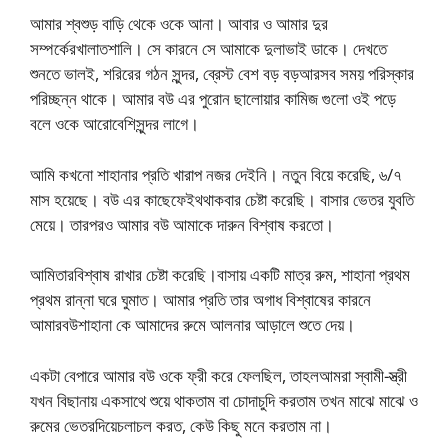
আমার শ্বশুড় বাড়ি থেকে ওকে আনা। আবার ও আমার দুর
সম্পর্কেরখালাতশালি। সে কারনে সে আমাকে দুলাভাই ডাকে। দেখতে
শুনতে ভালই, শরিরের গঠন সুন্দর, ব্রেস্ট বেশ বড় বড়আরসব সময় পরিস্কার
পরিচ্ছন্ন থাকে। আমার বউ এর পুরোন ছালোয়ার কামিজ গুলো ওই পড়ে
বলে ওকে আরোবেশিসুন্দর লাগে।
আমি কখনো শাহানার প্রতি খারাপ নজর দেইনি। নতুন বিয়ে করেছি, ৬/৭
মাস হয়েছে। বউ এর কাছেফেইথথাকবার চেষ্টা করেছি। বাসার ভেতর যুবতি
মেয়ে। তারপরও আমার বউ আমাকে দারুন বিশ্বাষ করতো।
আমিতারবিশ্বাষ রাখার চেষ্টা করেছি।বাসায় একটি মাত্র রুম, শাহানা প্রথম
প্রথম রান্না ঘরে ঘুমাত। আমার প্রতি তার অগাধ বিশ্বাষের কারনে
আমারবউশাহানা কে আমাদের রুমে আলনার আড়ালে শুতে দেয়।
একটা বেপারে আমার বউ ওকে ফ্রী করে ফেলছিল, তাহলআমরা স্বামী-স্ত্রী
যখন বিছানায় একসাথে শুয়ে থাকতাম বা চোদাচুদি করতাম তখন মাঝে মাঝে ও
রুমের ভেতরদিয়েচলাচল করত, কেউ কিছু মনে করতাম না।