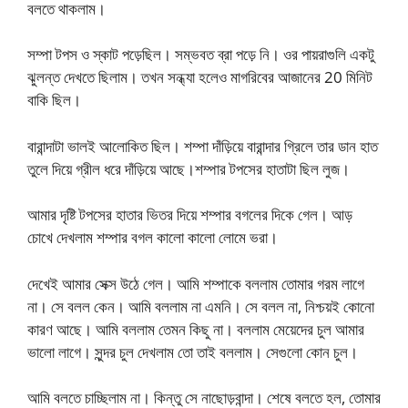
বলতে থাকলাম।
সম্পা টপস ও স্কাট পড়েছিল। সম্ভবত ব্রা পড়ে নি। ওর পায়রাগুলি একটু
ঝুলন্ত দেখতে ছিলাম। তখন সন্ধ্যা হলেও মাগরিবের আজানের 20 মিনিট
বাকি ছিল।
বারান্দাটা ভালই আলোকিত ছিল। শম্পা দাঁড়িয়ে বারান্দার গ্রিলে তার ডান হাত
তুলে দিয়ে গ্রীল ধরে দাঁড়িয়ে আছে।শম্পার টপসের হাতাটা ছিল লুজ।
আমার দৃষ্টি টপসের হাতার ভিতর দিয়ে শম্পার বগলের দিকে গেল। আড়
চোখে দেখলাম শম্পার বগল কালো কালো লোমে ভরা।
দেখেই আমার সেক্স উঠে গেল। আমি শম্পাকে বললাম তোমার গরম লাগে
না। সে বলল কেন। আমি বললাম না এমনি। সে বলল না, নিশ্চয়ই কোনো
কারণ আছে। আমি বললাম তেমন কিছু না। বললাম মেয়েদের চুল আমার
ভালো লাগে। সুন্দর চুল দেখলাম তো তাই বললাম। সেগুলো কোন চুল।
আমি বলতে চাচ্ছিলাম না। কিন্তু সে নাছোড়বান্দা। শেষে বলতে হল, তোমার