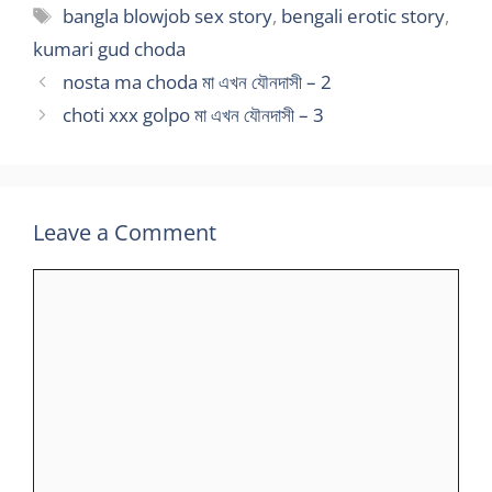
Tags
bangla blowjob sex story
,
bengali erotic story
,
kumari gud choda
nosta ma choda মা এখন যৌনদাসী – 2
choti xxx golpo মা এখন যৌনদাসী – 3
Leave a Comment
Comment