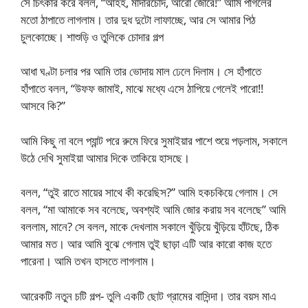
সে চিৎকার করে বলল, “আহহ, মাদারচোদ, আরো জোরে!” আমি পাগলের
মতো ঠাপাতে লাগলাম। তার দুধ দুটো লাফাচ্ছে, আর সে আমার পিঠ
চুলকোচ্ছে। শাশুড়ি ও তুলিকে চোদার গল্প
আধা ঘণ্টা চলার পর আমি তার ভোদায় মাল ঢেলে দিলাম। সে হাঁপাতে
হাঁপাতে বলল, “উফফ জামাই, মাঝে মধ্যে এসে ঠাপিয়ে গেলেই পারো!!
আসবে কি?”
আমি কিছু না বলে প্যান্ট পরে রুমে ফিরে সুমাইয়ার পাশে শুয়ে পড়লাম, সকালে
উঠে দেখি সুমাইয়া আমার দিকে তাকিয়ে হাসছে।
বলল, “তুই রাতে মায়ের সাথে কী করেছিস?” আমি হকচকিয়ে গেলাম। সে
বলল, “মা আমাকে সব বলেছে, অবশ্যই আমি জোর করায় সব বলেছে” আমি
বললাম, মানে? সে বলল, মাকে দেখলাম সকালে খুঁড়িয়ে খুঁড়িয়ে হাঁটছে, ঠিক
আমার মত। আর আমি বুঝে গেলাম তুই ছাড়া এটি আর কারো কাজ হতে
পারেনা। আমি তখন হাসতে লাগলাম।
আরেকটি নতুন চটি গল্প- তুলি একটি ছোট গ্রামের বাসিন্দা। তার বয়স মাএ