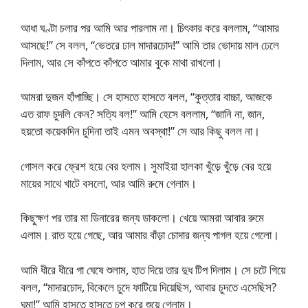
আধা ঘণ্টা চলার পর আমি আর পারলাম না। চিৎকার করে বললাম, “আমার
আসছে!” সে বলল, “ভেতরে ঢাল মাদারচোদ!” আমি তার ভোদায় মাল ঢেলে
দিলাম, আর সে কাঁপতে কাঁপতে আমার বুকে মাথা রাখলো।
আমরা দুজন হাঁপাচ্ছি। সে হাসতে হাসতে বলল, “কুত্তার বাচ্চা, আজকে
এত রাফ চুদলি কেন? সত্যি বল!” আমি হেসে বললাম, “জানি না, জান,
হয়তো কয়েকদিন চুদিনা তাই এমন অবস্থা!” সে আর কিছু বলল না।
গোসল করে ফ্রেশ হয়ে বের হলাম। সুমাইয়া হালকা খুঁড়ে খুঁড়ে বের হয়ে
মায়ের সাথে খাটে বসলো, আর আমি রুমে গেলাম।
কিছুক্ষণ পর তার মা ডিনারের জন্য ডাকলো। খেয়ে আমরা আবার রুমে
এলাম। রাত হয়ে গেছে, আর আমার বাঁড়া চোদার জন্য পাগল হয়ে গেলো।
আমি ধীরে ধীরে গা ঘেষে শুলাম, হাত দিয়ে তার দুধ টিপ দিলাম। সে চটে গিয়ে
বলল, “মাদারচোদ, বিকেলে চুদে ফাটিয়ে দিয়েছিস, আবার চুদতে এসেছিস?
ঘুমা!” আমি হাসতে হাসতে চুপ করে শুয়ে গেলাম।