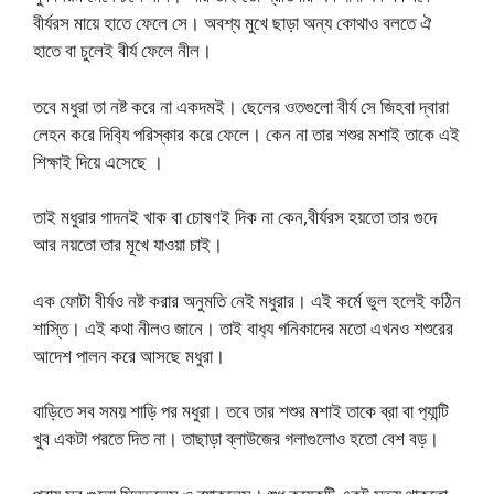
বীর্যরস মায়ে হাতে ফেলে সে। অবশ্য মুখে ছাড়া অন্য কোথাও বলতে ঐ
হাতে বা চুলেই বীর্য ফেলে নীল।
তবে মধুরা তা নষ্ট করে না একদমই। ছেলের ওতগুলো বীর্য সে জিহবা দ্বারা
লেহন করে দিব‍্যি পরিস্কার করে ফেলে। কেন না তার শশুর মশাই তাকে এই
শিক্ষাই দিয়ে এসেছে ।
তাই মধুরার গাদনই খাক বা চোষণই দিক না কেন,বীর্যরস হয়তো তার গুদে
আর নয়তো তার মূখে যাওয়া চাই।
এক ফোটা বীর্যও নষ্ট করার অনুমতি নেই মধুরার। এই কর্মে ভুল হলেই কঠিন
শাস্তি। এই কথা নীলও জানে। তাই বাধ‍্য গনিকাদের মতো এখনও শশুরের
আদেশ পালন করে আসছে মধুরা।
বাড়িতে সব সময় শাড়ি পর মধুরা। তবে তার শশুর মশাই তাকে ব্রা বা প‍্যান্টি
খুব একটা পরতে দিত না। তাছাড়া ব্লাউজের গলাগুলোও হতো বেশ বড়।