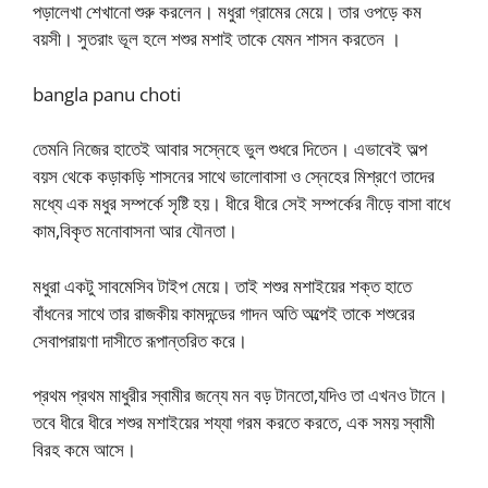
পড়ালেখা শেখানো শুরু করলেন। মধুরা গ্রামের মেয়ে। তার ওপড়ে কম
বয়সী। সুতরাং ভূল হলে শশুর মশাই তাকে যেমন শাসন করতেন ।
bangla panu choti
তেমনি নিজের হাতেই আবার সস্নেহে ভুল শুধরে দিতেন। এভাবেই অল্প
বয়স থেকে কড়াকড়ি শাসনের সাথে ভালোবাসা ও স্নেহের মিশ্রণে তাদের
মধ্যে এক মধুর সম্পর্কে সৃষ্টি হয়। ধীরে ধীরে সেই সম্পর্কের নীড়ে বাসা বাধে
কাম,বিকৃত মনোবাসনা আর যৌনতা।
মধুরা একটু সাবমেসিব টাইপ মেয়ে। তাই শশুর মশাইয়ের শক্ত হাতে
বাঁধনের সাথে তার রাজকীয় কামদন্ডের গাদন অতি অল্পেই তাকে শশুরের
সেবাপরায়ণা দাসীতে রূপান্তরিত করে।
প্রথম প্রথম মাধুরীর স্বামীর জন্যে মন বড় টানতো,যদিও তা এখনও টানে।
তবে ধীরে ধীরে শশুর মশাইয়ের শয্যা গরম করতে করতে, এক সময় স্বামী
বিরহ কমে আসে।