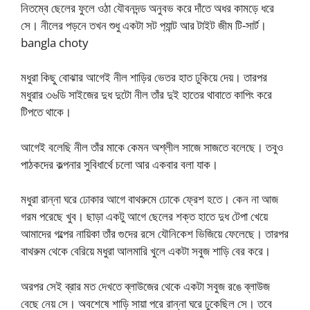
নিতম্বে ছেলের ফুলে ওঠা যৌবনদন্ড অনুবভ করে দাঁতে অধর কামড়ে ধরে
সে। নীলের পড়নে তখন শুধু একটা সট প‍্যান্ট আর টাইট জীম টি-সার্ট।
bangla choty
মধুরা কিছু বোঝার আগেই নীল শাড়ির ভেতর হাত ঢুকিয়ে দেয়। তারপর
মধুরার ৩৬ডি সাইজের দুধ দুটো নীল তাঁর দুই হাতের থাবাতে কাপিং করে
টিপতে থাকে।
আগেই বলেছি নীল তাঁর মাকে কেমন অশ্লীল সাজে সাজতে বলেছে। তবুও
পাঠকদের কল্পনার সুবিধার্থে চলো আর একবার বলা যাক।
মধুরা রান্না ঘরে ঢোকার আগে বাথরুমে ঢোকে ফ্রেশ হতে। কেন না আজ
গরম পরেছে খুব। ছাড়া একটু আগে ছেলের শক্ত হাতে দুধ টেপা খেয়ে
আমাদের গল্পের নায়িকা তাঁর গুদের রসে যৌনিকেশ ভিজিয়ে ফেলেছে। তারপর
বাথরুম থেকে বেরিয়ে মধুরা আলমারি খুলে একটা সবুজ শাড়ি বের করে।
অরপর সেই ব্রার মত দেখতে ব্লাউজের থেকে একটা সবুজ রঙে ব্লাউজ
বেছে নেয় সে। অবশেষে শাড়ি সায়া পরে রান্না ঘরে ঢুকেছিল সে। তবে