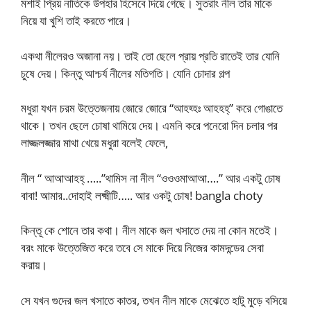
মশাই প্রিয় নাতিকে উপহার হিসেবে দিয়ে গেছে। সুতরাং নীল তার মাকে
নিয়ে যা খুশি তাই করতে পারে।
একথা নীলেরও অজানা নয়। তাই তো ছেলে প্রায় প্রতি রাতেই তার যোনি
চুষে দেয়। কিন্তু আশ্চর্য নীলের মতিগতি। যোনি চোদার গল্প
মধুরা যখন চরম উত্তেজনায় জোরে জোরে “আহহ্হঃ আহহহ্” করে গোঙাতে
থাকে। তখন ছেলে চোষা থামিয়ে দেয়। এমনি করে পনেরো দিন চলার পর
লাজ্জলজ্জার মাথা খেয়ে মধুরা বলেই ফেলে,
নীল “ আআআহহ্ …..”থামিস না নীল “ওওওমাআআ….” আর একটু চোষ
বাবা! আমার..দোহাই লক্ষ্মীটি….. আর ওকটু চোষ! bangla choty
কিন্তূ কে শোনে তার কথা। নীল মাকে জল খসাতে দেয় না কোন মতেই।
বরং মাকে উত্তেজিত করে তবে সে মাকে দিয়ে নিজের কামদন্ডের সেবা
করায়।
সে যখন গুদের জল খসাতে কাতর, তখন নীল মাকে মেঝেতে হাটু মুড়ে বসিয়ে