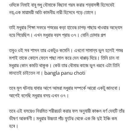
ওদিকে নিমাই বাবু শুধু বৌমাকে বিছানা গরম করার শয‍্যাসঙ্গী হিসেবেই
নয়,এক মায়াময়ী অতি কামনীয় নারী হিসেবে গড়ে তোলে।
তাই মধুরার শিক্ষা সফরে শশুরের কড়া হাতের চাপড় পাছায় খাওয়ার অভ‍্যেস
হয়ে গিয়েছিল। এখন মধুরার বয়স প্রায় ৩৭। যোনি চোদার গল্প
তবুও ওই সব শাসন তার একটুও কমেনি। এখনো সামান্য ভুল হলেই শশুর
মশাই তাকে কোলে ফেলে পাছা লাল করে দেন থাপ্পড় দিয়ে। তিনি চান না
মধুরার কোন কমতি থাকুক। কেউ তার বৌমার কাজে ভুল ধরবে এটা তিনি
মানতেই চাইতেন না। bangla panu choti
তবে মূল ঘটনায় যাবার আগে আমরা মধুরার সম্পর্কে আরো একটু জানবো।
আগেই বলেছি মধুরার বসয় এখন ৩৭।
তবে এই বসয়েও নিয়মিত শরীরচর্চা করার ফল অনুযায়ী কাঞ্চন বর্ণ দেহটি তাঁর
ভীষণ আকর্ষণী। মধুরার উচ্চতা পাঁচ ফুটের থেকে এক কি দুই ইঞ্চি কম
হবে।