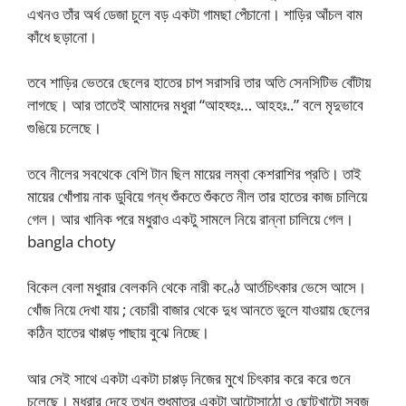
এখনও তাঁর অর্ধ ডেজা চুলে বড় একটা গামছা পেঁচানো। শাড়ির আঁচল বাম
কাঁধে ছড়ানো।
তবে শাড়ির ভেতরে ছেলের হাতের চাপ সরাসরি তার অতি সেনসিটিভ বোঁটায়
লাগছে। আর তাতেই আমাদের মধুরা “আহহ্হঃ… আহহঃ..” বলে মৃদুভাবে
গুঙিয়ে চলেছে।
তবে নীলের সবথেকে বেশি টান ছিল মায়ের লম্বা কেশরাশির প্রতি। তাই
মায়ের খোঁপায় নাক ডুবিয়ে গন্ধ শুঁকতে শুঁকতে নীল তার হাতের কাজ চালিয়ে
গেল। আর খানিক পরে মধুরাও একটু সামলে নিয়ে রান্না চালিয়ে গেল।
bangla choty
বিকেল বেলা মধুরার বেলকনি থেকে নারী কণ্ঠে আর্তচিৎকার ভেসে আসে।
খোঁজ নিয়ে দেখা যায় ; বেচারী বাজার থেকে দুধ আনতে ভুলে যাওয়ায় ছেলের
কঠিন হাতের থাপ্পড় পাছায় বুঝে নিচ্ছে।
আর সেই সাথে একটা একটা চাপ্পড় নিজের মুখে চিৎকার করে করে গুনে
চলেছে। মধুরার দেহে তখন শুধুমাত্র একটা আটোসাঠো ও ছোটখাটো সবুজ