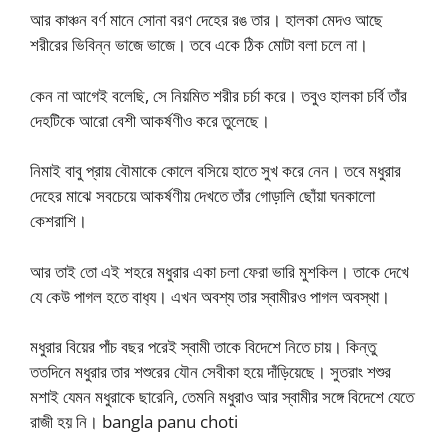
আর কাঞ্চন বর্ণ মানে সোনা বরণ দেহের রঙ তার। হালকা মেদও আছে
শরীরের ভিবিন্ন ভাজে ভাজে। তবে একে ঠিক মোটা বলা চলে না।
কেন না আগেই বলেছি, সে নিয়মিত শরীর চর্চা করে। তবুও হালকা চর্বি তাঁর
দেহটিকে আরো বেশী আকর্ষণীও করে তুলেছে।
নিমাই বাবু প্রায় বৌমাকে কোলে বসিয়ে হাতে সুখ করে নেন। তবে মধুরার
দেহের মাঝে সবচেয়ে আকর্ষণীয় দেখতে তাঁর গোড়ালি ছোঁয়া ঘনকালো
কেশরাশি।
আর তাই তো এই শহরে মধুরার একা চলা ফেরা ভারি মুশকিল। তাকে দেখে
যে কেউ পাগল হতে বাধ‍্য। এখন অবশ্য তার স্বামীরও পাগল অবস্থা।
মধুরার বিয়ের পাঁচ বছর পরেই স্বামী তাকে বিদেশে নিতে চায়। কিন্তু
ততদিনে মধুরার তার শশুরের যৌন সেবীকা হয়ে দাঁড়িয়েছে। সুতরাং শশুর
মশাই যেমন মধুরাকে ছারেনি, তেমনি মধুরাও আর স্বামীর সঙ্গে বিদেশে যেতে
রাজী হয় নি। bangla panu choti