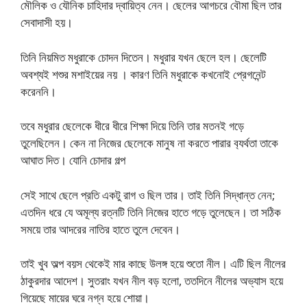
মৌলিক ও যৌনিক চাহিদার দ্বায়িত্ব নেন। ছেলের আগচরে বৌমা ছিল তার
সেবাদাসী হয়।
তিনি নিয়মিত মধুরাকে চোদন দিতেন। মধুরার যখন ছেলে হল। ছেলেটি
অবশ্যই শশুর মশাইয়ের নয় । কারণ তিনি মধুরাকে কখনোই প্রেগনেন্ট
করেননি।
তবে মধুরার ছেলেকে ধীরে ধীরে শিক্ষা দিয়ে তিনি তার মতনই গড়ে
তুলেছিলেন। কেন না নিজের ছেলেকে মানুষ না করতে পারার ব‍্যর্থতা তাকে
আঘাত দিত। যোনি চোদার গল্প
সেই সাথে ছেলে প্রতি একটু রাগ ও ছিল তার। তাই তিনি সিদ্ধান্ত নেন;
এতদিন ধরে যে অমূল্য রত্নটি তিনি নিজের হাতে গড়ে তুলেছেন। তা সঠিক
সময়ে তার আদরের নাতির হাতে তুলে দেবেন।
তাই খুব অল্প বয়স থেকেই মার কাছে উলঙ্গ হয়ে শুতো নীল। এটি ছিল নীলের
ঠাকুরদার আদেশ। সুতরাং যখন নীল বড় হলো, ততদিনে নীলের অভ্যাস হয়ে
গিয়েছে মায়ের ঘরে নগ্ন হয়ে শোয়া।