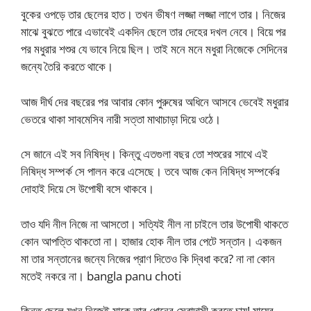
বুকের ওপড়ে তার ছেলের হাত। তখন ভীষণ লজ্জা লজ্জা লাগে তার। নিজের
মাঝে বুঝতে পারে এভাবেই একদিন ছেলে তার দেহের দখল নেবে। বিয়ে পর
পর মধুরার শশুর যে ভাবে নিয়ে ছিল। তাই মনে মনে মধুরা নিজেকে সেদিনের
জন্যে তৈরি করতে থাকে।
আজ দীর্ঘ দের বছরের পর আবার কোন পুরুষের অধিনে আসবে ভেবেই মধুরার
ভেতরে থাকা সাবমেসিব নারী সত্তা মাথাচাড়া দিয়ে ওঠে।
সে জানে এই সব নিষিদ্ধ। কিন্তু এতগুলা বছর তো শশুরের সাথে এই
নিষিদ্ধ সম্পর্ক সে পালন করে এসেছে। তবে আজ কেন নিষিদ্ধ সম্পর্কের
দোহাই দিয়ে সে উপোষী বসে থাকবে।
তাও যদি নীল নিজে না আসতো। সত্যিই নীল না চাইলে তার উপোষী থাকতে
কোন আপত্তি থাকতো না। হাজার হোক নীল তার পেটে সন্তান। একজন
মা তার সন্তানের জন্যে নিজের প্রাণ দিতেও কি দ্বিধা করে? না না কোন
মতেই নকরে না। bangla panu choti
কিন্তু ছেলে যখন নিজেই মাকে তার ধোনের সেবাদাসী করতে চায়! মায়ের