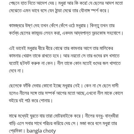
পেছনে হাত নিতে আদেশ দেয়। মধুরা আর কি করে! যে ছেলের আদশ মতো
মেঝেতে এমন ভাবে বসে যেন ঠান্ডা মেঝে তার যৌনাঙ্গ স্পর্শ করে।
কামজ্বরে উষ্ণ দেহ তখন কেঁপে কেঁপে ওঠে মধুরার। কিন্তু তখন তার
কর্তব্য ছেলের কামদন্ড লেহন করা, একদম আদ‍্যপান্ত অন্ডকোষ সহযোগে।
এই ভাবেই মধুরার ধীরে ধীরে বোঝে তার কামনার আগে তার মালিকের
কামনার খেয়াল তাকে রাখতে হবে। আর নয়তো সে তার গুদের রস খসাতে
যতোই ছটফট করুক না কেন। নীল তাকে কোন মতেই গুদের জল খাসাতে
দেবে না।
ছেলেকে ফাঁকি দেবার কোনো ইচ্ছে মধুরার নেই। কেন না সে ছেলে দাসী
হলেও নীলের সঙ্গে তার সম্পর্ক আগের মতো আছে,এখনো নীল মাকে কোলে
শুইয়ে বই পাঠ করে শোনায়।
মাঝে মধ্যেই ঘুরতে যায় তারা মোটরবাইকে করে। নীলের বন্ধু- বান্ধবীরা
বাড়ি এলে সবার সাথে পরিচয় করিয়ে দেয় সে। মজা করে বলে মধুরা তার
প্রেমিকা। bangla choty