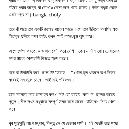
প্রায় সব গুলো স্লিভলেস ও ব্যাকলেস। শুধু কয়েকটি একটু সভ্য থাকতো
বাইরে পরার জন্যে, বা কোথাও যেতে হলে পরার জন্যে। গহনা মধুরা তেমন
একটা পরে না। bangla choty
তবে বাঁ পায়ে তার একটি রুপোর পায়েল আছে। সে তার উল্টানো কলসির মত
নিতম্ভ দুলিয়ে যখন হাটে, তখন সেটি বাজে,ঝুম ঝুম,করে।
আগে খোঁপা করতো,আজকাল বেণী করে বেশি। কেন না নীল ধোন চোষানোর
সময় মায়ের কেশরাশি টানতে পছন্দ করে।
আর যা টানাটানি করে ছেলে টা! “উফফ্…..” খোলা চুল থাকলে অল্প দিনের
মধ্যেই সব তূলে নেবে। তাই এই পরিবর্তন।
তবে সবসময় আর রক্ষে হয় কই? সেই তো রাতের বেলা সে ছেলের হাতের
পুতুল। নীল তখন মধুরাকে সম্পূর্ণ উলঙ্গ করে মায়ের যৌনিকেশ নিয়ে খেলা
করে।
খুব সুড়সুড়ি লাগে মধুরার, কিন্তু সে যে ছেলের দাসী। এই দেহটি তার শশুর