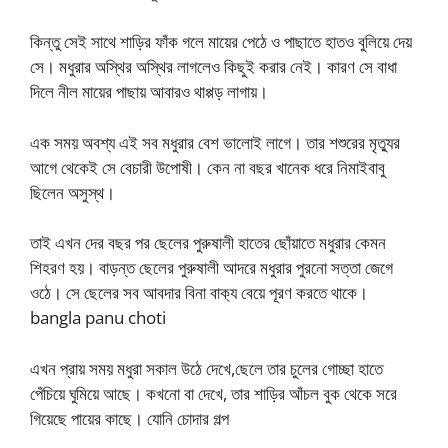
কিন্তু সেই সাথে শাড়ির ফাঁক গলে মায়ের পেঠে ও পাছাতে হাতও বুলিয়ে দেয়
সে। মধুরার অস্থির অস্থির লাগলেও কিছুই করার নেই। কারণ সে বাধা
দিলে নীল মায়ের পাছায় আবারও থাপ্পড় লাগায়।
এক সময় অবশ্য এই সব মধুরার বেশ ভালোই লাগে। তার শশুরের মৃত্যুর
আগে থেকেই সে বেচারী উপোষী। কেন না বছর খানেক ধরে নিমাইবাবু
ছিলেন অসুস্থ।
তাই এখন দের বছর পর ছেলের পুরুষালী হাতের ছোঁয়াতে মধুরার কেমন
শিহরণ হয়। বাড়ন্ত ছেলের পুরুষালী আদরে মধুরার পুরনো সত্তা জেগে
ওঠে। সে ছেলের সব আবদার বিনা বাক‍্য বেয়ে পূরণ করতে থাকে।
bangla panu choti
এখন প্রায় সময় মধুরা সকাল উঠে দেখে,ছেলে তার চুলের গোচ্ছা হাতে
পেঁচিয়ে ঘুমিয়ে আছে। কখনো বা দেখে, তার শাড়ির আঁচল বুক থেকে সরে
গিয়েছে পায়ের কাছে। যোনি চোদার গল্প