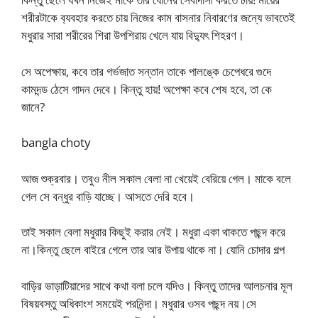
শরীরটাকে ব‍্যবহার করতে চায় নিজের কাম বাসনার নিবারণের জন্যে ভাবতেই
মধুরার সারা শরীরের শিরা উপশিরায় খেলে যায় বিদ্যুৎ শিহরণ।
সে অপেক্ষায়, কবে তার গর্ভজাত সন্তান তাকে পালঙ্কে চেপেধরে গুদে
কামদন্ড ঠেসে গাদন দেবে। কিন্তু হায়! অপেক্ষা কবে শেষ হবে, তা কে
জানে?
bangla choty
আজ শুক্রবার। তবুও নীল সকাল বেলা না খেয়েই বেরিয়ে গেল। মাকে বলে
গেল সে বন্ধুর বাড়ি যাচ্ছে। আসতে দেরি হবে।
তাই সকাল বেলা মধুরার কিছুই করার নেই। মধুরা একা থাকতে পছন্দ করে
না।কিন্তু ছেলে বাইরে গেলে তার আর উপায় থাকে না। যোনি চোদার গল্প
বাড়ির ভাড়াটিয়াদের সাথে কথা বলা চলে যদিও। কিন্তু তাদের আলচনার মূল
বিষয়বস্তু অধিকাংশ সময়েই পরনিন্দা। মধুরার ওসব পছন্দ নয়।সে