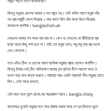
প‍্যান্টি পড়তে দিতে মাঝেমধ্যে।
কিন্তু মধুরার ছেলের আবার ও সব পছন্দ নয়। তাই কদিন আগে মধুরা তাঁর
সব ব্রা-প‍্যান্টি ফেলে দিয়েছে। তার বদলে নীল তাঁর মাকে কিনে দিয়েছে
কতগুলো ব্লাউজ। banglachoti.uk
সেগুলো আবার সব সময় পরা যায় না। কেন না সেগুলো কে রীতিমতো ব্রা
ছাড়া অন‍্য কিছু বলা চলে না। তাই তো মধুরা ভাবে, শুধু শুধু তার ব্রা গুলো
কেন ফেললো।
তবে এটাও ঠিক যে ছেলের আনা ব্লাউজ মধুরার ব্রার থেকেও অশ্লীল।
কিন্তু উপায় নেই,নীল খানিকক্ষণ মায়ের দুধ দুটকে টিপে আদেশ করে ঐ
গুলো পড়ে তবে রান্না করতে। তাছাড়া আর একটা প‍্যাকেট নীল মধুরার হাতে
দিল। সেই সাথে বললো,
এটা যত্ন করে তুলে রাখো,পর প্রয়োজন পরবে। bangla choty
রান্নাঘরে ঢুকেই মধুরার মনে পরে বাজার করার সময় সে দুধ কিনতে ভুলে