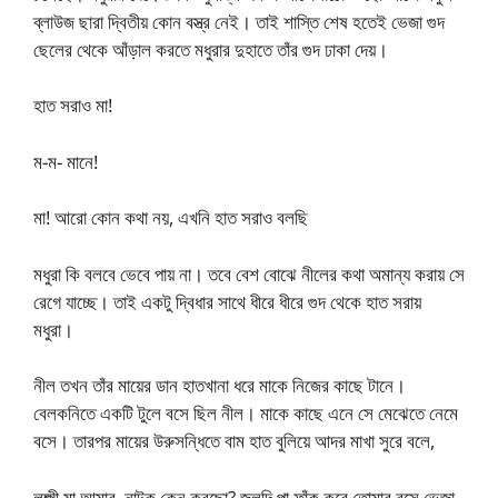
ব্লাউজ ছারা দ্বিতীয় কোন বস্ত্র নেই। তাই শাস্তি শেষ হতেই ভেজা গুদ
ছেলের থেকে আঁড়াল করতে মধুরার দুহাতে তাঁর গুদ ঢাকা দেয়।
হাত সরাও মা!
ম-ম- মানে!
মা! আরো কোন কথা নয়, এখনি হাত সরাও বলছি
মধুরা কি বলবে ভেবে পায় না। তবে বেশ বোঝে নীলের কথা অমান্য করায় সে
রেগে যাচ্ছে। তাই একটু দ্বিধার সাথে ধীরে ধীরে গুদ থেকে হাত সরায়
মধুরা।
নীল তখন তাঁর মায়ের ডান হাতখানা ধরে মাকে নিজের কাছে টানে।
বেলকনিতে একটি টুলে বসে ছিল নীল। মাকে কাছে এনে সে মেঝেতে নেমে
বসে। তারপর মায়ের উরুসন্ধিতে বাম হাত বুলিয়ে আদর মাখা সুরে বলে,
লক্ষ্মী মা আমার, নাটক কেন করছো? জলদি পা ফাঁক করে তোমার রসে ভেজা