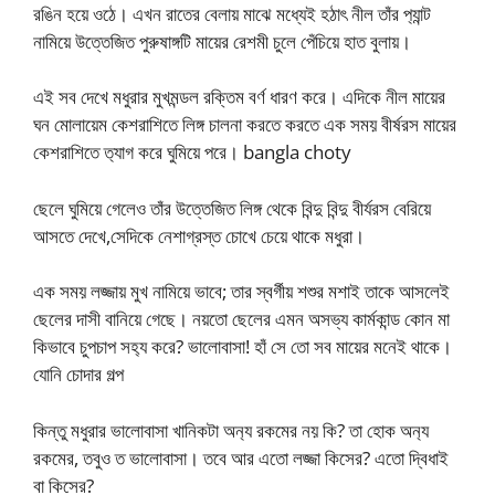
রঙিন হয়ে ওঠে। এখন রাতের বেলায় মাঝে মধ্যেই হঠাৎ নীল তাঁর প‍্যান্ট
নামিয়ে উত্তেজিত পুরুষাঙ্গটি মায়ের রেশমী চুলে পেঁচিয়ে হাত বুলায়।
এই সব দেখে মধুরার মুখমন্ডল রক্তিম বর্ণ ধারণ করে। এদিকে নীল মায়ের
ঘন মোলায়েম কেশরাশিতে লিঙ্গ চালনা করতে করতে এক সময় বীর্ষরস মায়ের
কেশরাশিতে ত‍্যাগ করে ঘুমিয়ে পরে। bangla choty
ছেলে ঘুমিয়ে গেলেও তাঁর উত্তেজিত লিঙ্গ থেকে বিন্দু বিন্দু বীর্যরস বেরিয়ে
আসতে দেখে,সেদিকে নেশাগ্রস্ত চোখে চেয়ে থাকে মধুরা।
এক সময় লজ্জায় মুখ নামিয়ে ভাবে; তার স্বর্গীয় শশুর মশাই তাকে আসলেই
ছেলের দাসী বানিয়ে গেছে। নয়তো ছেলের এমন অসভ্য কার্মকান্ড কোন মা
কিভাবে চুপচাপ সহ‍্য করে? ভালোবাসা! হাঁ সে তো সব মায়ের মনেই থাকে।
যোনি চোদার গল্প
কিন্তু মধুরার ভালোবাসা খানিকটা অন‍্য রকমের নয় কি? তা হোক অন‍্য
রকমের, তবুও ত ভালোবাসা। তবে আর এতো লজ্জা কিসের? এতো দ্বিধাই
বা কিসের?