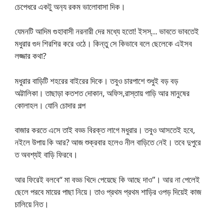
চেপেধরে একটু অন‍্য রকম ভালোবাসা দিক।
যেমনটি আদিম গুহাবাসী নরনারী দের মধ্যে হতো! ইসস্… ভাবতে ভাবতেই
মধুরার গুদ শিরশির করে ওঠে। কিন্তু সে কিভাবে বলে ছেলেকে এইসব
লজ্জার কথা?
মধুরার বাড়িটি শহরের বাইরের দিকে। তবুও চারপাশে শুধুই বড় বড়
অট্টালিকা। তাছাড়া কতশত দোকান, অফিস,রাস্তায় গাড়ি আর মানুষের
কোলাহল। যোনি চোদার গল্প
বাজার করতে এসে তাই বড্ড বিরক্ত লাগে মধুরার। তবুও আসতেই হবে,
নইলে উপায় কি আর? আজ শুক্রবার হলেও নীল বাড়িতে নেই। তবে দুপুরে
ত অবশ্যই বাড়ি ফিরবে।
আর ফিরেই বলবে“ মা বড্ড খিদে পেয়েছে কি আছে দাও”। আর না পেলেই
ছেলে পরবে মায়ের পাছা নিয়ে। তাও প্রথম প্রথম শাড়ির ওপড় দিয়েই কাজ
চালিয়ে নিত।