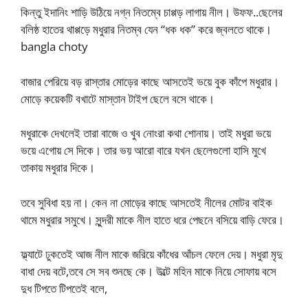
কিন্তু ইদানিং শাড়ি উঠিয়ে নগ্ন নিতম্বে চাপ্পড় লাগায় নীল। উফফ..ছেলের
বলিষ্ঠ হাতের থাপ্পড়ে মধুরার নিতম্ব যেন “ধক ধক” করে জ্বলতে থাকে।
bangla choty
বাজার পেরিয়ে বড় রাস্তার মোড়ের কাছে আসতেই ভয়ে বুক কাঁপে মধুরার।
মোড়ে কয়েকটি বখাটে মাস্তান টাইপ ছেলে বসে থাকে।
মধুরাকে দেখলেই তারা বাজে ও খুব নোংরা কথা শোনায়। তাই মধুরা ভয়ে
ভয়ে এগোয় সে দিকে। তার ভয় আরো বারে যখন ছেলেগুলো হাসি মুখে
তাকায় মধুরার দিকে।
তবে সুবিধা হয় না। কেন না মোড়ের কাছে আসতেই নীলের মোটর বাইক
থামে মধুরার সমুখে। সুন্দরী মাকে নীল হাতে ধরে পেছনে বসিয়ে বাড়ি ফেরে।
ফ্ল্যাটে ঢুকতেই আজ নীল মাকে জরিয়ে কাঁধের আঁচল ফেলে দেয়। মধুরা মৃদু
বাধা দেয় বটে,তবে সে সব শুনছে কে। উল্টে মহিন মাকে নিয়ে সোফায় বসে
দুধ টিপতে টিপতেই বলে,