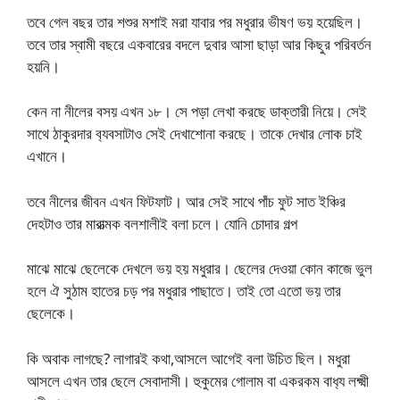
তবে গেল বছর তার শশুর মশাই মরা যাবার পর মধুরার ভীষণ ভয় হয়েছিল।
তবে তার স্বামী বছরে একবারের বদলে দুবার আসা ছাড়া আর কিছুর পরিবর্তন
হয়নি।
কেন না নীলের বসয় এখন ১৮। সে পড়া লেখা করছে ডাক্তারী নিয়ে। সেই
সাথে ঠাকুরদার ব‍্যবসাটাও সেই দেখাশোনা করছে। তাকে দেখার লোক চাই
এখানে।
তবে নীলের জীবন এখন ফিটফাট। আর সেই সাথে পাঁচ ফুট সাত ইঞ্চির
দেহটাও তার মারাত্মক বলশালীই বলা চলে। যোনি চোদার গল্প
মাঝে মাঝে ছেলেকে দেখলে ভয় হয় মধুরার। ছেলের দেওয়া কোন কাজে ভুল
হলে ঐ সুঠাম হাতের চড় পর মধুরার পাছাতে। তাই তো এতো ভয় তার
ছেলেকে।
কি অবাক লাগছে? লাগারই কথা,আসলে আগেই বলা উচিত ছিল। মধুরা
আসলে এখন তার ছেলে সেবাদাসী। হুকুমের গোলাম বা একরকম বাধ‍্য লক্ষ্মী