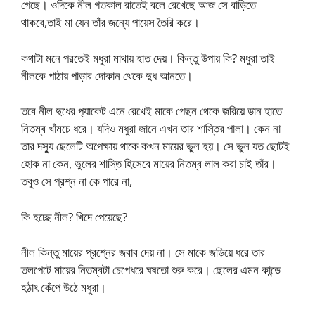
গেছে। ওদিকে নীল গতকাল রাতেই বলে রেখেছে আজ সে বাড়িতে
থাকবে,তাই মা যেন তাঁর জন্যে পায়েস তৈরি করে।
কথাটা মনে পরতেই মধুরা মাথায় হাত দেয়। কিন্তু উপায় কি? মধুরা তাই
নীলকে পাঠায় পাড়ার দোকান থেকে দুধ আনতে।
তবে নীল দুধের প‍্যাকেট এনে রেখেই মাকে পেছন থেকে জরিয়ে ডান হাতে
নিতম্ব খাঁমচে ধরে। যদিও মধুরা জানে এখন তার শাস্তির পালা। কেন না
তার দস্যু ছেলেটি অপেক্ষায় থাকে কখন মায়ের ভুল হয়। সে ভুল যত ছোটই
হোক না কেন, ভুলের শাস্তি হিসেবে মায়ের নিতম্ব লাল করা চাই তাঁর।
তবুও সে প্রশ্ন না কে পারে না,
কি হচ্ছে নীল? খিদে পেয়েছে?
নীল কিন্তু মায়ের প্রশ্নের জবাব দেয় না। সে মাকে জড়িয়ে ধরে তার
তলপেটে মায়ের নিতম্বটা চেপেধরে ঘষতো শুরু করে। ছেলের এমন কান্ডে
হঠাৎ কেঁপে উঠে মধুরা।