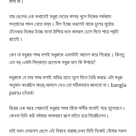
মাগী মা।
তার ছেলের এক কথাতেই মধুরা দেহের কাপড় খুলে নিজের গর্ভজাত
সন্তানের গাদন খেতে বাধ‍্য। নীল ইচ্ছে করলেই মাকে চুলের মুঠোয়
টেনেধরে নিজের ইচ্ছে মতো ঠাপিয়ে গুদে কামরস ঢেলে দিতে পারে প্রতি
রাতেই।
কেন না মধুরার শশুর মশাই মধুরাকে এমনটাই আদেশ করে গিয়েছে। কিন্তু
এত বড় একটা সিদ্ধান্ত ছেলেকে মধুরা বলে কি উপায়ে?
মধুরাকে যে তার শশুর মশাই নাতির হাতে তূলে দিতে তৈরি করছে এটা মধূরা
অনুমান করেছিল মাত্র,আসলে সেও তো সঠিকভাবে জানতো না। bangla
panu choti
বিয়ের এক বছর পেরুতেই মধুরার শশুর তাঁকে দাসীর মতোই গড়ে তূলেছেন।
কেননা তিনি কচি বউমার অসাধারণ রূপে মহিত হয়ে গিয়েছিলেন।
তাই যখন দেখলেল ছেলে এই বিবাহে নারাজ,তখন তিনি নিজেই বৌমার সকল