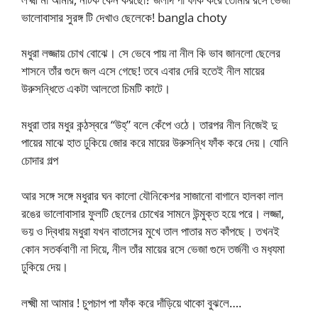
ভালোবাসার সুরঙ্গ টি দেখাও ছেলেকে! bangla choty
মধুরা লজ্জায় চোখ বোঝে। সে ভেবে পায় না নীল কি ভাব জানলো ছেলের
শাসনে তাঁর গুদে জল এসে গেছে! তবে এবার দেরি হতেই নীল মায়ের
উরুসন্ধিতে একটা আলতো চিমটি কাটে।
মধুরা তার মধুর কন্ঠস্বরে “উহ্” বলে কেঁপে ওঠে। তারপর নীল নিজেই দু
পায়ের মাঝে হাত ঢুকিয়ে জোর করে মায়ের উরুসন্ধি ফাঁক করে দেয়। যোনি
চোদার গল্প
আর সঙ্গে সঙ্গে মধুরার ঘন কালো যৌনিকেশর সাজানো বাগানে হালকা লাল
রঙের ভালোবাসার ফুলটি ছেলের চোখের সামনে উন্মুক্ত হয়ে পরে। লজ্জা,
ভয় ও দ্বিধায় মধুরা যখন বাতাসের মুখে তাল পাতার মত কাঁপছে। তখনই
কোন সতর্কবাণী না দিয়ে, নীল তাঁর মায়ের রসে ভেজা গুদে তর্জনী ও মধ‍্যমা
ঢুকিয়ে দেয়।
লক্ষ্মী মা আমার ! চুপচাপ পা ফাঁক করে দাঁড়িয়ে থাকো বুঝলে….