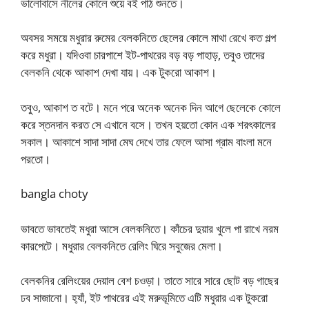
ভালোবাসে নীলের কোলে শুয়ে বই পাঠ শুনতে।
অবসর সময়ে মধুরার রুমের বেলকনিতে ছেলের কোলে মাথা রেখে কত গল্প
করে মধুরা। যদিওবা চারপাশে ইট-পাথরের বড় বড় পাহাড়, তবুও তাদের
বেলকনি থেকে আকাশ দেখা যায়। এক টুকরো আকাশ।
তবুও, আকাশ ত বটে। মনে পরে অনেক অনেক দিন আগে ছেলেকে কোলে
করে স্তনদান করত সে এখানে বসে। তখন হয়তো কোন এক শরৎকালের
সকাল। আকাশে সাদা সাদা মেঘ দেখে তার ফেলে আসা গ্রাম বাংলা মনে
পরতো।
bangla choty
ভাবতে ভাবতেই মধুরা আসে বেলকনিতে। কাঁচের দুয়ার খুলে পা রাখে নরম
কারপেটে। মধুরার বেলকনিতে রেলিং ঘিরে সবুজের মেলা।
বেলকনির রেলিংয়ের দেয়াল বেশ চওড়া। তাতে সারে সারে ছোট বড় গাছের
ঢব সাজানো। হ‍্যাঁ, ইট পাথরের এই মরুভূমিতে এটি মধুরার এক টুকরো