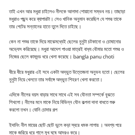
তাই এখন আর মধুরা চাইলেও নীলকে আলাদা শোয়ানো সম্ভব নয়। তাছাড়া
মধুরাও পছন্দ করে ব্যাপারটা। সেও খানিক অনুমান করেছিল যে শশুর তাকে
তার পেটের সন্তানের হাতে তুলে দিতে চাইছে।
কেন না শশুর তাকে দিয়ে মাঝেমধ্যেই ছেলের নুনুটা চটকানো ও চোষানোর
অভ‍্যেস করিয়েছে। মধুরা আদেশ পাওয়া মাত্রই বাধ‍্য বৌমার মতো শশুর ও
নিজের ছেলে কামদন্ড ধরে খেলা করেছে। bangla panu choti
ধীরে ধীরে মধুরার এই সবে একটা অদ্ভুত উত্তেজনা অনুভব হতো। ছেলের
নুনুটা নিয়ে খেলতে তার সর্বাঙ্গে অদ্ভুত শিহরণ খেলা করতো।
এদিকে নীলের বয়স বাড়ার সাথে সাথে এই সব যৌনতা সম্পর্কে বুঝতে
শিখলো। নীলের মনে মাকে নিয়ে বিভিন্ন যৌন কল্পনা দানা বাধতে শুরু
করলো তখন। যোনি চোদার গল্প
ইদানিং নীল মায়ের ছোট ছোট ভুলে কড়া স্বরে ধমক লাগায় । অবশ্য পরে
মাকে জরিয়ে ধরে গালে মুখ ঘষে আদরও করে।