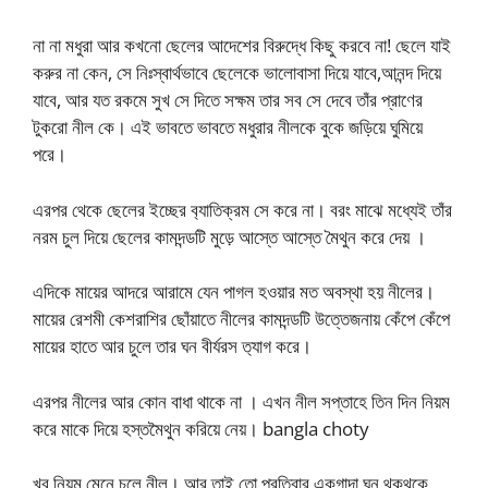
না না মধুরা আর কখনো ছেলের আদেশের বিরুদ্ধে কিছু করবে না! ছেলে যাই
করুর না কেন, সে নিঃস্বার্থভাবে ছেলেকে ভালোবাসা দিয়ে যাবে,আনন্দ দিয়ে
যাবে, আর যত রকমে সুখ সে দিতে সক্ষম তার সব সে দেবে তাঁর প্রাণের
টুকরো নীল কে। এই ভাবতে ভাবতে মধুরার নীলকে বুকে জড়িয়ে ঘুমিয়ে
পরে।
এরপর থেকে ছেলের ইচ্ছের ব‍্যাতিক্রম সে করে না। বরং মাঝে মধ্যেই তাঁর
নরম চুল দিয়ে ছেলের কামদন্ডটি মুড়ে আস্তে আস্তে মৈথুন করে দেয় ।
এদিকে মায়ের আদরে আরামে যেন পাগল হওয়ার মত অবস্থা হয় নীলের।
মায়ের রেশমী কেশরাশির ছোঁয়াতে নীলের কামদন্ডটি উত্তেজনায় কেঁপে কেঁপে
মায়ের হাতে আর চুলে তার ঘন বীর্যরস ত‍্যাগ করে।
এরপর নীলের আর কোন বাধা থাকে না । এখন নীল সপ্তাহে তিন দিন নিয়ম
করে মাকে দিয়ে হস্তমৈথুন করিয়ে নেয়। bangla choty
খুব নিয়ম মেনে চলে নীল। আর তাই তো প্রতিবার একগাদা ঘন থকথকে