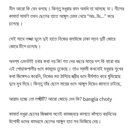
নীল আরো কি যেন বলছে। কিন্তু মধুরার কান অবধি তা আসছে না। নীলের
কামার্ত মামণি তখন ছেলের হাতে আঙ্গুল চোদা খেয়ে “আঃ..উঃ…” করে
চলেছে।
সেই সাথে লজ্জা ভুলে দুই হাতে নিজের ব্লাউজে ঢাকা স্তন দুটি জোরে
জোরে টিপে চলেছে।
অবশ্য এমনটাই হবার কথা নয় কি! গত দের বছরে মাত্র দশ কি বারো বার
এই পোড়াকপালীর গুদে কামদন্ড ঢুকেছে। তাও স্বামী কখনোই মধুরার সুখের
কথা জিঙ্গেসও করেনি, নিজের মত ঠাপিয়ে স্ত্রীর গুদে বীর্যপাত করে ঘুমিয়েছে
দুধে মুখ দিয়ে। কিন্তু তাঁর ছেলে মায়ের গুদে আঙ্গুল দিয়েও জানতে চাইছে,
আরাম হচ্ছে তো লক্ষ্মীটি? আরো জোড়ে দেব কি? bangla choty
কামার্ত মধুরা ছেলের জিজ্ঞাসা শুনেই কামজ্বরে কাপতে কাঁপতে বহুদিনের
উপোষী গুদের কামরসে ছেলের আঙ্গুল হাত সব ভিজিয়ে দেয়।