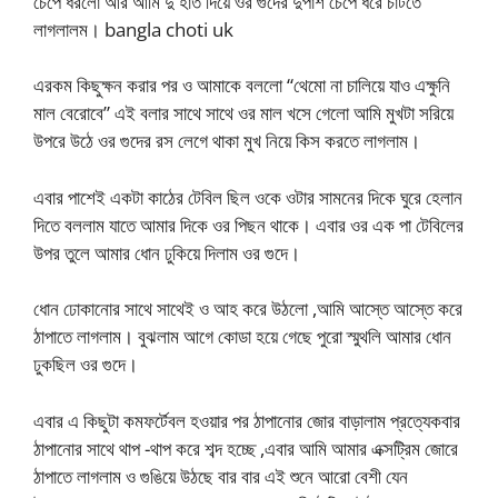
চেপে ধরলো আর আমি দু হাত দিয়ে ওর গুদের দুপাশ চেপে ধরে চাটতে
লাগলালম। bangla choti uk
এরকম কিছুক্ষন করার পর ও আমাকে বললো “থেমো না চালিয়ে যাও এক্ষুনি
মাল বেরোবে” এই বলার সাথে সাথে ওর মাল খসে গেলো আমি মুখটা সরিয়ে
উপরে উঠে ওর গুদের রস লেগে থাকা মুখ নিয়ে কিস করতে লাগলাম।
এবার পাশেই একটা কাঠের টেবিল ছিল ওকে ওটার সামনের দিকে ঘুরে হেলান
দিতে বললাম যাতে আমার দিকে ওর পিছন থাকে। এবার ওর এক পা টেবিলের
উপর তুলে আমার ধোন ঢুকিয়ে দিলাম ওর গুদে।
ধোন ঢোকানোর সাথে সাথেই ও আহ করে উঠলো ,আমি আস্তে আস্তে করে
ঠাপাতে লাগলাম। বুঝলাম আগে কোডা হয়ে গেছে পুরো স্মুথলি আমার ধোন
ঢুকছিল ওর গুদে।
এবার এ কিছুটা কমফর্টেবল হওয়ার পর ঠাপানোর জোর বাড়ালাম প্রত্যেকবার
ঠাপানোর সাথে থাপ -থাপ করে শব্দ হচ্ছে ,এবার আমি আমার এক্সট্রিম জোরে
ঠাপাতে লাগলাম ও গুঙিয়ে উঠছে বার বার এই শুনে আরো বেশী যেন