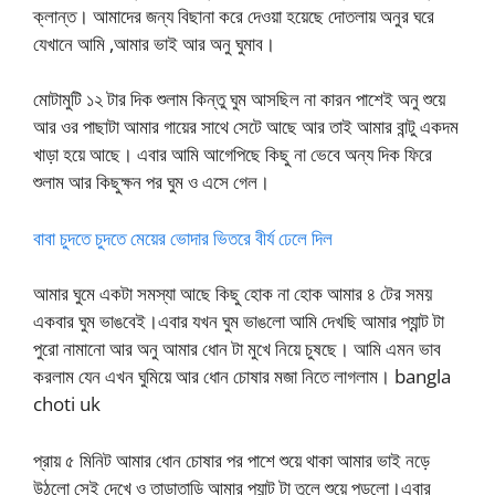
ক্লান্ত। আমাদের জন্য বিছানা করে দেওয়া হয়েছে দোতলায় অনুর ঘরে
যেখানে আমি ,আমার ভাই আর অনু ঘুমাব।
মোটামুটি ১২ টার দিক শুলাম কিন্তু ঘুম আসছিল না কারন পাশেই অনু শুয়ে
আর ওর পাছাটা আমার গায়ের সাথে সেটে আছে আর তাই আমার বান্টু একদম
খাড়া হয়ে আছে। এবার আমি আগেপিছে কিছু না ভেবে অন্য দিক ফিরে
শুলাম আর কিছুক্ষন পর ঘুম ও এসে গেল।
বাবা চুদতে চুদতে মেয়ের ভোদার ভিতরে বীর্য ঢেলে দিল
আমার ঘুমে একটা সমস্যা আছে কিছু হোক না হোক আমার ৪ টের সময়
একবার ঘুম ভাঙবেই।এবার যখন ঘুম ভাঙলো আমি দেখছি আমার প্যান্ট টা
পুরো নামানো আর অনু আমার ধোন টা মুখে নিয়ে চুষছে। আমি এমন ভাব
করলাম যেন এখন ঘুমিয়ে আর ধোন চোষার মজা নিতে লাগলাম। bangla
choti uk
প্রায় ৫ মিনিট আমার ধোন চোষার পর পাশে শুয়ে থাকা আমার ভাই নড়ে
উঠলো সেই দেখে ও তাড়াতাড়ি আমার প্যান্ট টা তুলে শুয়ে পড়লো।এবার