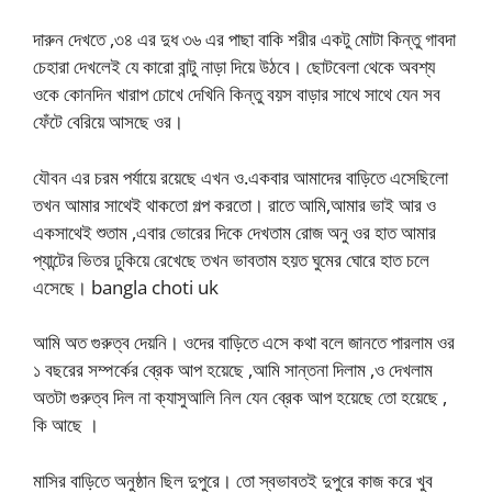
দারুন দেখতে ,৩৪ এর দুধ ৩৬ এর পাছা বাকি শরীর একটু মোটা কিন্তু গাবদা
চেহারা দেখলেই যে কারো বান্টু নাড়া দিয়ে উঠবে। ছোটবেলা থেকে অবশ্য
ওকে কোনদিন খারাপ চোখে দেখিনি কিন্তু বয়স বাড়ার সাথে সাথে যেন সব
ফেঁটে বেরিয়ে আসছে ওর।
যৌবন এর চরম পর্যায়ে রয়েছে এখন ও.একবার আমাদের বাড়িতে এসেছিলো
তখন আমার সাথেই থাকতো গল্প করতো। রাতে আমি,আমার ভাই আর ও
একসাথেই শুতাম ,এবার ভোরের দিকে দেখতাম রোজ অনু ওর হাত আমার
প্যান্টের ভিতর ঢুকিয়ে রেখেছে তখন ভাবতাম হয়ত ঘুমের ঘোরে হাত চলে
এসেছে। bangla choti uk
আমি অত গুরুত্ব দেয়নি। ওদের বাড়িতে এসে কথা বলে জানতে পারলাম ওর
১ বছরের সম্পর্কের ব্রেক আপ হয়েছে ,আমি সান্তনা দিলাম ,ও দেখলাম
অতটা গুরুত্ব দিল না ক্যাসুআলি নিল যেন ব্রেক আপ হয়েছে তো হয়েছে ,
কি আছে ।
মাসির বাড়িতে অনুষ্ঠান ছিল দুপুরে। তো স্বভাবতই দুপুরে কাজ করে খুব