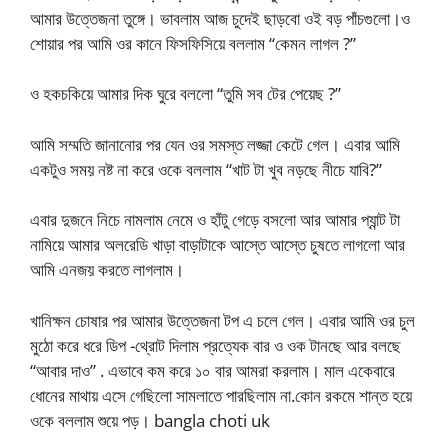
আমার উত্তেজনা তুঙ্গে। ভাবলাম আজ চুদেই ছাড়বো ওই বড় পাঁচগুলো।ও
শোয়ার পর আমি ওর কানে ফিসফিসিয়ে বললাম “কেমন লাগল ?”
ও হকচকিয়ে আমার দিক ঘুরে বললো “তুমি সব টের পেয়েছ ?”
আমি সম্মতি জানানোর পর যেন ওর সমস্ত লজ্জা কেটে গেল। এবার আমি
একটুও সময় নষ্ট না করে ওকে বললাম “খাট টা খুব নড়ছে নীচে যাবি?”
এবার দুজনে নিচে নামলাম নেমে ও হাঁটু গেড়ে বসলো আর আমার প্যান্ট টা
নামিয়ে আমার অলরেডি খাড়া বাড়াটাকে আস্তে আস্তে চুষতে লাগলো আর
আমি এনজয় করতে লাগলাম।
খানিক্ষন চোষার পর আমার উত্তেজনা টপ এ চলে গেল। এবার আমি ওর চুল
মুঠো করে ধরে ডিপ -থ্রোট দিলাম প্রত্যেক বার ও ওক টানছে আর বলছে
“আবার দাও” . এভাবে কম করে ১০ বার আমরা করলাম। মাল একেবারে
ধোনের মাথায় এসে গেছিলো সামলাতে পারছিলাম না.কোন রকমে শান্ত হয়ে
ওকে বললাম শুয়ে পড়। bangla choti uk