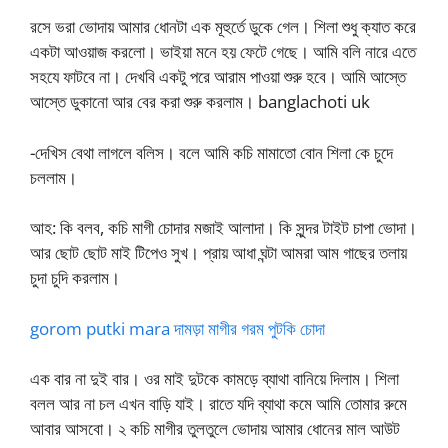
রসে ভরা ভোদায় আমার ধোনটা এক মূহুর্তে ডুকে গেল। শিলা শুধু ক্যাত করে
একটা আওয়াজ করলো। ভাইয়া মনে হয় ফেটে গেছে। আমি বলি নারে এতে
সহযে ফাটবে না। দেখবি একটু পরে আরাম পাওয়া শুরু হবে। আমি আস্তে
আস্তে ডুকানো আর বের করা শুরু করলাম। banglachoti uk
-দেখিস বেথা লাগলে বলিস। বলে আমি কচি মামাতো বোন শিলা কে চুদে
চললাম।
আহ: কি বলব, কচি মাগী চোদার মজাই আলাদা। কি সুন্দর টাইট চাপা ভোদা।
আর ছোট ছোট মাই টিপেও সুখ। প্রায় আধা ঘন্টা আমরা আম গাছের তলায়
চুদা চুদি করলাম।
gorom putki mara দামড়া মাগীর গরম পুটকি চোদা
এক বার না দুই বার। ওর মাই দুটকে কামড়ে ব্যাথা বানিয়ে দিলাম। শিলা
বলল আর না চল এখন বাড়ি যাই। রাতে যদি ব্যাথা কমে আমি তোমার রুমে
আবার আসবো। ২ কচি মাগীর তুলতুলে ভোদায় আমার ধোনের মাল আউট