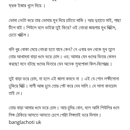
ফ্রক ইজার খুলে দিয়ে ।
ভোদা নেংটা করে তার ভোদায় মুখ দিয়ে চাটতে থাকি। আর দুহাতে মাই, পাছা
টিপে যাই। শিউলে বলে ভাইয়া তুই কিরে? ওই নোংরা জায়গায় মুখ দিত্চিস,
চেতে খাত্চিস।
বলি ধুর বোকা মেয়ে নোংরা হতে যাবে কেন? নে এবার গুদ থেকে মুখ তুলে
তোর আখাম্বা বাড়া গুদে ভরে চোদ। ওহ: আমার যেন গুদের ভিতর কেমন
করছে! মনে হটছে গুদের ভিতরে যেন অনেক সুযপোকা কিল-বিলোত্ছে।
তুই বাড়া ভরে চোদ, না হলে এই জালা কমবে না । এই যে শোন লক্ষীসোনা
ঢুকিয়ে দিত্চি। মাগী আজ চুদে তোর পেট করে দেব সালি। দে সালা বানচোদ
তাই দে।
তোর বাড়া আমার গুদে ভরে চোদ। আয় চুদির বোন, বলে আমি শিউলির গুদে
লিঙ্গ ঠেকিয়ে আসতে আসতে চেপে গোট্টা লিঙ্গতাই ভরে দিলাম।
banglachoti uk