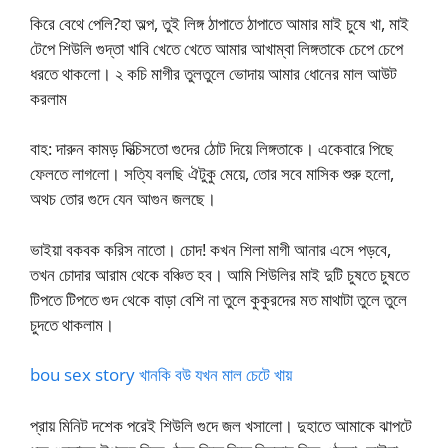
কিরে বেথে পেলি?হা অল্প, তুই লিঙ্গ ঠাপাতে ঠাপাতে আমার মাই চুষে খা, মাই
টেপে শিউলি গুদ্তা খাবি খেতে খেতে আমার আখাম্বা লিঙ্গতাকে চেপে চেপে
ধরতে থাকলো। ২ কচি মাগীর তুলতুলে ভোদায় আমার ধোনের মাল আউট
করলাম
বাহ: দারুন কামড় দিত্চিসতো গুদের ঠোট দিয়ে লিঙ্গতাকে। একেবারে পিছে
ফেলতে লাগলো। সত্যি বলছি ঐটুকু মেয়ে, তোর সবে মাসিক শুরু হলো,
অথচ তোর গুদে যেন আগুন জলছে।
ভাইয়া বকবক করিস নাতো। চোদ! কখন শিলা মাগী আনার এসে পড়বে,
তখন চোদার আরাম থেকে বঞ্চিত হব। আমি শিউলির মাই দুটি চুষতে চুষতে
টিপতে টিপতে গুদ থেকে বাড়া বেশি না তুলে কুকুরদের মত মাথাটা তুলে তুলে
চুদতে থাকলাম।
bou sex story খানকি বউ যখন মাল চেটে খায়
প্রায় মিনিট দশেক পরেই শিউলি গুদে জল খসালো। দুহাতে আমাকে ঝাপটে