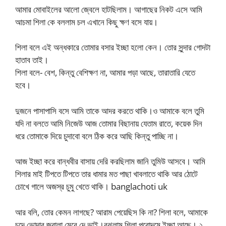
আমার মোবাইলের আলো জ্বেলে হাটছিলাম। আগাছের নিকট এসে আমি
আচমা শিলা কে বললাম চল এখানে কিছু ক্ষণ বসে যায়।
শিলা বলে এই অন্ধকারে তোমার বসার ইচ্ছা হলো কেন। তোর সুন্দার গোদটা
হাতাব তাই।
শিলা বলে- বেশ, কিন্তু বেশিক্ষণ না, আমার পড়া আছে, তারাতারি যেতে
হবে।
দুজনে পাসাপাসি বসে আমি তাকে আদর করতে থাকি।ও আমাকে বলে তুমি
যদি না বলতে আমি নিজেউ আজ তোমার বিছানায় যেতাম রাতে, কয়েক দিন
ধরে তোমাকে দিয়ে চুদাবো বলে ঠিক করে আছি কিন্তু পাচ্ছি না।
আজ ইচ্ছা করে বান্ধবীর বাসায় দেরি করছিলাম জানি তুমিউ আসবে। আমি
শিলার মাই টিপতে টিপতে তার ধামার মত পাছা খাবলাতে থাকি আর ঠোটে
চোখে গালে অজস্র চুমু খেতে থাকি। banglachoti uk
আর বলি, তোর কেমন লাগছে? আরাম পেয়েছিস কি না? শিলা বলে, আমাকে
চুদে ভোদার জ্বালা মেরে দে ভাই।বুঝলাম শিলা পুরোদমে ইচ্ছা আছে। ২