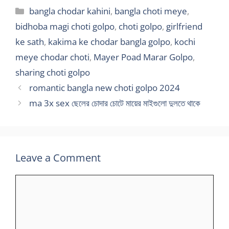
Categories
bangla chodar kahini
,
bangla choti meye
,
bidhoba magi choti golpo
,
choti golpo
,
girlfriend
ke sath
,
kakima ke chodar bangla golpo
,
kochi
meye chodar choti
,
Mayer Poad Marar Golpo
,
sharing choti golpo
romantic bangla new choti golpo 2024
ma 3x sex ছেলের চোদার চোটে মায়ের মাইগুলো দুলতে থাকে
Leave a Comment
Comment