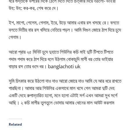
ধরে গুদ্তাকে উপরের দিকে ঠেলে দিতে দিতে চিত্কার দিয়ে ওঠলো- ভাইয়া
উহ: উহ: কর-কর, শেষ করে দে।
ইশ, মাগো, গেলেম, গেলাম, ইরে, উড়ে আমার এবার রস খসছে রে। বলতে
বলতে দিতীয় বার রস খসিয়ে নেতিয়ে পড়ল। আমি দিগুন জোরে ঠাপ দিয়ে চুদে
গেলাম।
আরো প্রায় ২৫ মিনিট চুদে দুহাতে শিউলির কচি মাই দুটি টিপতে টিপতে
গদাম গদাম করে ঠাপ দিয়ে বলে উঠলাম বোকাচুদি মাগী ধর তোর ভাইয়ার
বাড়ার রস তোর গুদে ধর। banglachoti uk
সুমি চিৎকার করে উঠলো দাও দাও আরো জোরে দাও আমি যে আর ধরে রাখতে
পারছিনা। আমার আর শিউলির একসাথে মাল খসে গেল আমরা দুটি দেহ
একটি দেহে রুপান্তরিত হলো, মনে হলো এটাই সর্গ এখন আমরা সুখ সর্গে
আছি। ২ কচি মাগীর তুলতুলে ভোদায় আমার ধোনের মাল আউট করলাম
Related