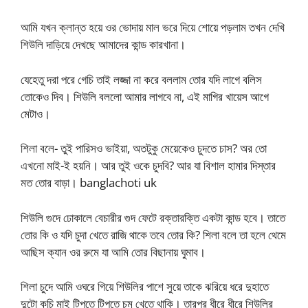
আমি যখন ক্লান্ত হয়ে ওর ভোদায় মাল ভরে দিয়ে শোয়ে পড়লাম তখন দেখি
শিউলি দাড়িয়ে দেখছে আমাদের কান্ড কারখানা।
যেহেতু দরা পরে গেচি তাই লজ্জা না করে বললাম তোর যদি লাগে বলিস
তোকেও দিব। শিউলি বললো আমার লাগবে না, এই মাগির খায়েস আগে
মেটাও।
শিলা বলে- তুই পারিসও ভাইয়া, অতটুকু মেয়েকেও চুদতে চাস? অর তো
এখনো মাই-ই হয়নি। আর তুই ওকে চুদবি? আর যা বিশাল হামার দিস্তার
মত তোর বাড়া। banglachoti uk
শিউলি গুদে ঢোকালে বেচারীর গুদ ফেটে রক্তারক্তি একটা কান্ড হবে। তাতে
তোর কি ও যদি চুদা খেতে রাজি থাকে তবে তোর কি? শিলা বলে তা হলে থেমে
আছিস ক্যান ওর রুমে যা আমি তোর বিছানায় ঘুমাব।
শিলা চুদে আমি ওঘরে গিয়ে শিউলির পাশে সুয়ে তাকে ঝরিয়ে ধরে দুহাতে
দুটো কচি মাই টিপতে টিপতে চুমু খেতে থাকি। তারপর ধীরে ধীরে শিউলির