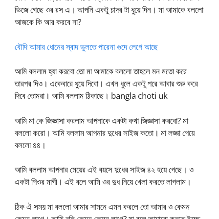
ভিজে গেছে ওর রস এ। আপনি একটূ চাদর টা ধুয়ে দিন। মা আমাকে বললো
আজকে কি আর করবে না?
বৌদি আমার ধোনের স্বাদ ভুলতে পারেনা গুদে লেগে আছে
আমি বললাম হ্যা করবো তো মা আমাকে বললো তাহলে মন মতো করে
তারপর দিও। একেবারে ধুয়ে দিবো। এখন ধুলে একটু পরে আবার শুরু করে
দিবে তোমরা। আমি বললাম ঠিকাছে। bangla choti uk
আমি মা কে জিজ্ঞাসা করলাম আপনাকে একটা কথা জিজ্ঞাসা করবো? মা
বললো করো। আমি বললাম আপনার দুধের সাইজ কতো। মা লজ্জা পেয়ে
বললো ৪৪।
আমি বললাম আপনার মেয়ের এই বয়সে দুধের সাইজ ৪২ হয়ে গেছে। ও
একটা পিওর মাগী। এই বলে আমি ওর দুধ নিয়ে খেলা করতে লাগলাম।
ঠিক ঐ সময় মা বললো আমার সামনে এমন করলে তো আমার ও কেমন
কেমন লাগে। আমি বলি কেমন কেমন লাগে? মা বলে আমারো করতে ইচ্ছে