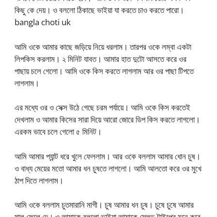
কিছু কে দেয়। ও বললো ঠিকাছে ভাইয়া যা করতে চাও করতে পারো।
bangla choti uk
আমি ওকে আমার কাছে জড়িয়ে নিয়ে ধরলাম। তারপর ওকে লম্বা একটা
লিপকিস করলাম। ২ মিনিট যাবত। আমার হাত দুটো আসতে করে ওর
পাছায় চলে গেলো। আমি ওকে কিস করতে লাগলাম আর ওর পাছা টিপতে
লাগলাম।
এর মধ্যে ওর ও সেক্স উঠে গেছে চরম পর্যায়ে। আমি ওকে কিস করতেই
দেখলাম ও আমার কিসের সারা দিয়ে আরো জোরে ডিপ কিস করতে লাগলো।
এরকম ভাবে চলে গেলো ৫ মিনিট।
আমি আমার প্যান্ট ধরে খুলে ফেললাম। আর ওকে বললাম আমার ধোন চুষ।
ও বাধ্য মেয়ের মতো আমার ধন চুষতে লাগলো। আমি আলতো করে ওর মুখে
ঠাপ দিতে লাগলাম।
আমি ওকে বললাম চুতমারানি মাগী। চুষ আমার ধন চুষ। চুষে চুষে আমার
মাল ফেলে দে। ও আমাকে বললো ভাইয়া আমাকে স্লেভ টাইপের মনে করে