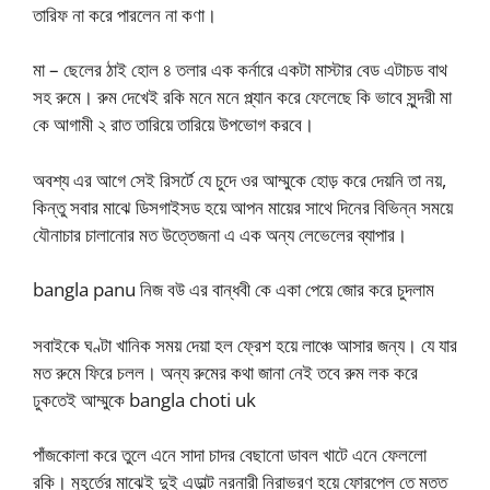
তারিফ না করে পারলেন না কণা।
মা – ছেলের ঠাই হোল ৪ তলার এক কর্নারে একটা মাস্টার বেড এটাচড বাথ
সহ রুমে। রুম দেখেই রকি মনে মনে প্ল্যান করে ফেলেছে কি ভাবে সুন্দরী মা
কে আগামী ২ রাত তারিয়ে তারিয়ে উপভোগ করবে।
অবশ্য এর আগে সেই রিসর্টে যে চুদে ওর আম্মুকে হোড় করে দেয়নি তা নয়,
কিন্তু সবার মাঝে ডিসগাইসড হয়ে আপন মায়ের সাথে দিনের বিভিন্ন সময়ে
যৌনাচার চালানোর মত উত্তেজনা এ এক অন্য লেভেলের ব্যাপার।
bangla panu নিজ বউ এর বান্ধবী কে একা পেয়ে জোর করে চুদলাম
সবাইকে ঘণ্টা খানিক সময় দেয়া হল ফ্রেশ হয়ে লাঞ্চে আসার জন্য। যে যার
মত রুমে ফিরে চলল। অন্য রুমের কথা জানা নেই তবে রুম লক করে
ঢুকতেই আম্মুকে bangla choti uk
পাঁজকোলা করে তুলে এনে সাদা চাদর বেছানো ডাবল খাটে এনে ফেললো
রকি। মুহূর্তের মাঝেই দুই এডাল্ট নরনারী নিরাভরণ হয়ে ফোরপ্লে তে মত্ত