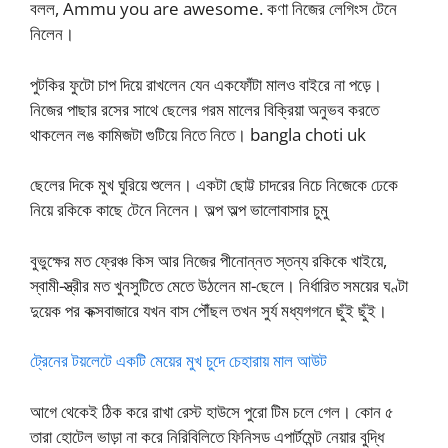
বলল, Ammu you are awesome. কণা নিজের লেগিংস টেনে
নিলেন।
পুটকির ফুটো চাপ দিয়ে রাখলেন যেন একফোঁটা মালও বাইরে না পড়ে।
নিজের পাছার রসের সাথে ছেলের গরম মালের বিক্রিয়া অনুভব করতে
থাকলেন লঙ কামিজটা গুটিয়ে নিতে নিতে। bangla choti uk
ছেলের দিকে মুখ ঘুরিয়ে শুলেন। একটা ছোট্ট চাদরের নিচে নিজেকে ঢেকে
নিয়ে রকিকে কাছে টেনে নিলেন। অল্প অল্প ভালোবাসার চুমু
বুভুক্ষের মত ফ্রেঞ্চ কিস আর নিজের পীনোন্নত স্তন্য রকিকে খাইয়ে,
স্বামী-স্ত্রীর মত খুনসুটিতে মেতে উঠলেন মা-ছেলে। নির্ধারিত সময়ের ঘণ্টা
দুয়েক পর কক্সবাজারে যখন বাস পৌঁছল তখন সুর্য মধ্যগগনে ছুঁই ছুঁই।
ট্রেনের টয়লেটে একটি মেয়ের মুখ চুদে চেহারায় মাল আউট
আগে থেকেই ঠিক করে রাখা রেস্ট হাউসে পুরো টিম চলে গেল। কোন ৫
তারা হোটেল ভাড়া না করে নিরিবিলিতে ফিনিসড এপার্টমেন্ট নেয়ার বুদ্ধি