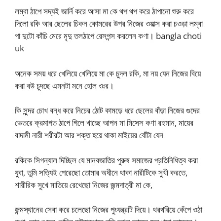
লম্বা ঠাপে সদ্যই জার্নি করে আসা মা কে থপ থপ করে ঠাপানো শুরু করে
দিলো রকি আর ছেলের চিকন কোমরের উপর নিজের ওয়াক্স করা চওড়া লম্বা
পা দুটো কাঁচি মেরে মৃদু তলঠাপে রেসপন্স করলেন কণা। bangla choti
uk
অনেক সময় ধরে খেলিয়ে খেলিয়ে মা কে চুদল রকি, মা নয় যেন নিজের বিয়ে
করা বউ চুদছে এমনটা মনে হোল ওঃর।
কি সুন্দর চোখ বন্ধ করে নিচের ঠোট কামড়ে ধরে ছেলের বাঁড়া নিজের গুদের
ভেতরে ক্রমাগত ঠাপে গিলে খাচ্ছে আপন মা মিসেস কণা রহমান, মায়ের
বাদামী নারী শরীরটা আর শক্ত হয়ে থাকা মাইয়ের বোঁটা যেন
রকিকে সিগন্যাল দিচ্ছিল যে মানবজাতির পুরুষ সমাজের প্রতিনিধিত্ব করা
যুবা, তুমি সত্যিই পেরেছো তোমার অধীনে থাকা নারীটিকে সুখী করতে,
শারীরিক সুখে মাতিয়ে রেখেছো নিজের জন্মদাত্রী মা কে,
জন্মস্থানের সেবা করে চলেছো নিজের পুংযন্ত্রটি দিয়ে। থরথরিয়ে কেঁপে ওঠা