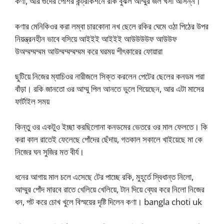
কণা, আর গুদের পেশির কন্ট্রাকশনে রকি বুঝল আম্মুর জল খসা আসন্ন।
কণার মেনিকিওর করা লম্বা চারকোনা নখ ছেলে রকির ঘেমে ওঠা পিঠের উপর
নিয়ন্ত্রনহীন ভাবে বসিয়ে আইইই আইইই আউউউউফ আউউফ
উঅম্মম্মম্মম আউম্মম্মম্মম্মম করে ঘরময় শীৎকারের ফোয়ারা
ছুটিয়ে নিজের ম্যাচিওর নারীজলে সিক্ত করলেন পেটের ছেলের কনডম পরা
বাঁড়া। রকি জানতো ওর আম্মু পিল আনতে ভুলে গিয়েছেন, আর এটা মাসের
ফার্টাইল সময়
কিন্তু ওর একটুও ইচ্ছা করছিলোনা কনডমের ভেতরে ওর মাল ফেলতে। কি
করা কাল রাতেই ফেলেছে পোঁদের ছেঁদায়, গতকাল সকালে খাইয়েছে মা কে
নিজের ঘন সুজির মত বীর্য।
ধনের আগায় মাল চলে এসেছে টের পাচ্ছে রকি, মুহূর্তে স্বিধান্ত নিলো,
আম্মুর পোঁদ মারবে রাতে খেলিয়ে খেলিয়ে, টান দিয়ে ব্যের করে নিলো নিজের
ধন, পট করে চোখ খুলে বিস্ময়ের দৃষ্টি দিলেন কণা। bangla choti uk