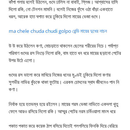
কাঁপা গলায় বলেই উঠলেন, গুদে ঢালিস না বাবাই, প্লিজ। আশ্বাসের হাসি
দিলো রকি, নো টেনশন মামনি। বলেই নিজের ফুঁসে ওঠা বাঁড়া একহাতে
ধরল, আরেক হাত ঘপাত করে ঢুকিয়ে দিলো মায়ের ভেজা গুদে।
ma chele chuda chudi golpo রেন্ডি মায়ের দুধের নাচন
উ উ করে উঠলেন কণা, মোচড়াতে থাকলেন ছেলের শরীরের নিচে। পর্যাপ্ত
পরিমাণ গুদের রস নিংড়ে নিলো রকি, বাম হাতে ধন ধরে মায়ের ছড়ানো পেটের
উপর উঠে এলো।
গুদের রস ভালো করে মাখিয়ে নিজের ধনের মুণ্ডই ঢুকিয়ে দিলো কণার
সুগভীর নাভির কুঁচকে থাকা ফুটোয়। এরকম চোদনের স্বাদ জীবনেও পান নি
কণা।
নির্বাক হয়ে হতভম্ব হয়ে রইলেন। মায়ের গরম ভেজা নাভিতে একদলা থুতু
ফেলে আরও রসিয়ে নিলো রকি। আম্মুর পেটের নরম চর্বিওয়ালা মাংস ধরে
পকাত পকাত করে কয়েক ঠাপ বসিয়ে দিতেই গলগলিয়ে ফিনকি দিয়ে বেরিয়ে