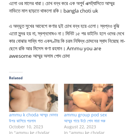
এলো ওর মালের ধারা। চোখ বন্ধ করে এক অপুর্ব এক্সট্যাসিতে আম্মুর
নাভিতে মাল ছাড়তে থাকলো রকি। bangla choti uk
এ অদ্ভুত সুখের আবেশে কণার দুই চোখ বন্ধ হয়ে এলো। স্বপ্নও বুঝি
এতো সুন্দর হয় না, স্বপ্নদোষও না। মিনিট ১৫ পর ডাইনিং হলে ওদের দেখে
কার বোঝার সাধ্যি গত একঘণ্টায় কি চরম নিষিদ্ধ চোদনের স্বাদ নিয়েছে মা-
ছেলে রকি আর মিসেস কণা রহমান। Ammu you are
awesome আম্মুর অসাম পোদ চোদা
Related
ammu k choda আম্মুর ভোদার
ammu group pod sex
উপর ঝাপিয়ে পরলাম
আম্মুর গায়ে উঠে পোদ মারা শুরু
October 10, 2023
August 22, 2023
In "ammu ke chodar
In "ammu ke chodar