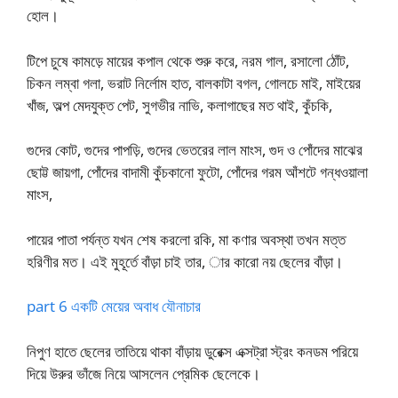
হোল।
টিপে চুষে কামড়ে মায়ের কপাল থেকে শুরু করে, নরম গাল, রসালো ঠোঁট,
চিকন লম্বা গলা, ভরাট নির্লোম হাত, বালকাটা বগল, গোলচে মাই, মাইয়ের
খাঁজ, অল্প মেদযুক্ত পেট, সুগভীর নাভি, কলাগাছের মত থাই, কুঁচকি,
গুদের কোট, গুদের পাপড়ি, গুদের ভেতরের লাল মাংস, গুদ ও পোঁদের মাঝের
ছোট্ট জায়গা, পোঁদের বাদামী কুঁচকানো ফুটো, পোঁদের গরম আঁশটে গন্ধওয়ালা
মাংস,
পায়ের পাতা পর্যন্ত যখন শেষ করলো রকি, মা কণার অবস্থা তখন মত্ত
হরিণীর মত। এই মুহূর্তে বাঁড়া চাই তার, ার কারো নয় ছেলের বাঁড়া।
part 6 একটি মেয়ের অবাধ যৌনাচার
নিপুণ হাতে ছেলের তাতিয়ে থাকা বাঁড়ায় ডুরেক্স এক্সট্রা স্ট্রং কনডম পরিয়ে
দিয়ে উরুর ভাঁজে নিয়ে আসলেন প্রেমিক ছেলেকে।