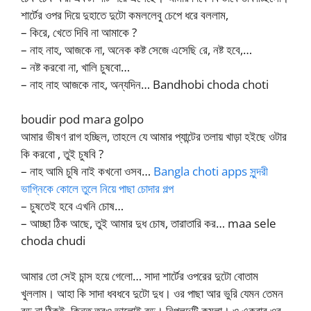
শার্টের ওপর দিয়ে দুহাতে দুটো কমললেবু চেপে ধরে বললাম,
– কিরে, খেতে দিবি না আমাকে ?
– নাহ নাহ, আজকে না, অনেক কষ্ট সেজে এসেছি রে, নষ্ট হবে,…
– নষ্ট করবো না, খালি চুষবো…
– নাহ নাহ আজকে নাহ, অন্যদিন… Bandhobi choda choti
boudir pod mara golpo
আমার ভীষণ রাগ হচ্ছিল, তাহলে যে আমার প্যান্টের তলায় খাড়া হইছে ওটার
কি করবো , তুই চুষবি ?
– নাহ আমি চুষি নাই কখনো ওসব…
Bangla choti apps সুন্দরী
ভাগ্নিকে কোলে তুলে নিয়ে পাছা চোদার গল্প
– চুষতেই হবে এখনি চোষ…
– আচ্ছা ঠিক আছে, তুই আমার দুধ চোষ, তারাতারি কর… maa sele
choda chudi
আমার তো সেই চান্স হয়ে গেলো… সাদা শার্টের ওপরের দুটো বোতাম
খুললাম। আহা কি সাদা ধবধবে দুটো দুধ। ওর পাছা আর ভুরি যেমন তেমন
বড় না ঠিকই, কিন্তু তবুও ভালোই বড়। নিপলদুটি কমলা। ও একবার ওর