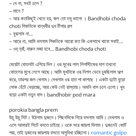
– দে না, সবই চলে ?
– মানে ?
– আর কতকিছুই খেতে হয়, জল তো তবু ভালো । Bandhobi choda
choti পিকনিকে বান্ধবীর দুধ টিপার গল্প
– বুঝলাম না…
– আরে না, আমি বললাম পিকনিকে আরো কত কি একসাথে খাবো সবাই…
– ওহ্ হ্যাঁ, দারুন মজা হবে… Bandhobi choda choti
মেয়েটা বোতলটা এগিয়ে দিল। ওর মুখের লাল লিপস্টিকের দাগ তখনো
বোতলের মুখে লেগে আছে। আমি মুখটাকে ওর নিপল ভেবে চুষছিলাম অল্প
করে, তারপর জল খেলাম। দেখলাম ওর হাত পা কাপছে । একটা দুটো বুড়ো
লোক হেঁটে বেড়াচ্ছে, আর কেউ নেই রাস্তায়। অমনি বাস চলে এলো। খুব
বড়ো একটা নতুন বাস। bandhobir pod mara
porokia bangla prem
উচু উচু সিট। উঠলাম দুজনে। পিছনদিকে গিয়ে বসলাম আমি। দেখলাম ও
এসে আমারই সিটে বসতে চাইছে। ওকে সরে জায়গা দিলাম। দুজনেই কোর্ট
পরা, তাই দুজনের জায়গায় বসতে অসুবিধা হচ্ছিলো।
romantic golpo