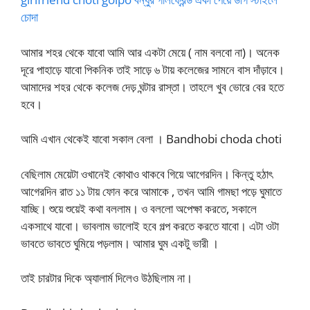
চোদা
আমার শহর থেকে যাবো আমি আর একটা মেয়ে ( নাম বলবো না)। অনেক
দূরে পাহাড়ে যাবো পিকনিক তাই সাড়ে ৬ টায় কলেজের সামনে বাস দাঁড়াবে।
আমাদের শহর থেকে কলেজ দেড় ঘন্টার রাস্তা। তাহলে খুব ভোরে বের হতে
হবে।
আমি এখান থেকেই যাবো সকাল বেলা । Bandhobi choda choti
বেছিলাম মেয়েটা ওখানেই কোথাও থাকবে গিয়ে আগেরদিন। কিন্তু হঠাৎ
আগেরদিন রাত ১১ টায় ফোন করে আমাকে , তখন আমি গামছা পড়ে ঘুমাতে
যাচ্ছি। শুয়ে শুয়েই কথা বললাম। ও বললো অপেক্ষা করতে, সকালে
একসাথে যাবো। ভাবলাম ভালোই হবে গল্প করতে করতে যাবো। এটা ওটা
ভাবতে ভাবতে ঘুমিয়ে পড়লাম। আমার ঘুম একটু ভারী ।
তাই চারটার দিকে অ্যালার্ম দিলেও উঠছিলাম না।