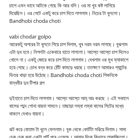
চাপে এমন ভাবে আটকে গেছে কি আর বলি। ওর মা খুব কষ্ট লাগিয়ে
দিয়েছিল। ওর পেটে একটু করে চাপ দিতে লাগলাম। নিচের টা খুললো।
Bandhobi choda choti
vabi chodar golpo
আরেকটু অপরের টা খুলতে গিয়ে চাপ দিলাম, খুব নরম নরম লাগছে। বুঝলাম
এটা দুধ হবে। নিপলটা একেবারে হাতে লাগলো। আস্তে আস্তে চাপ দিলেও
খোলে না। একটু জোরে করে চাপ দিতে লাগলাম। দেখলাম ওর মুখ ফ্যাকাশে
হয়ে গেছে। চোখ বন্ধ করে ঠোঁট কামড়ে ধরছে। ততক্ষণে আমারও প্যান্টের
ভিতর খাড়া হয়ে উঠেছে। Bandhobi choda choti পিকনিকে
বান্ধবীর দুধ টিপার গল্প
দুইহাতে চাপ দিতে লাগলাম। আস্তে আস্তে আহ্ আঃ করছে । এই সকালে
বাসের শব্দে শোনা যায়না সামনে। তাছাড়া লম্বা লম্বা বাসের সিটের মধ্যে
থাকলে দেখাও যায়না।
ঝট করে বোতাম টা খুলে ফেললাম। বুক থেকে কোর্টটা সরিয়ে দিলাম। সাদা
চেক চেক করা একটা শার্ট পরে এসেছে। আমার দিকে কিভাবে তাকাচ্ছিলো।