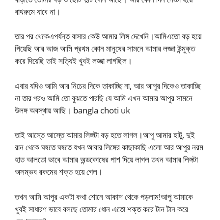
বাথরুমে যাবে না।
তার পর থেকেএপর্যন্ত বাসার কেউ আমার লিঙ্গ দেখেনি।আমিএতো বড় হয়ে
গিয়েছি আর আজ আমি প্রথম কোন মানুষের সামনে আমার লজ্জা উন্মুক্ত
করে দিয়েছি তাই সত্যিই খুবই লজ্জা লাগছিল।
এবার যদিও আমি আর নিচের দিকে তাকাচ্ছি না, আর আপুর দিকেও তাকাচ্ছি
না তার পরও আমি তো বুঝতে পারছি যে আমি এখন আমার আপুর সামনে
উলঙ্গ অবস্থায় আছি। bangla choti uk
তাই আস্তে আস্তে আমার লিঙ্গটা বড় হতে লাগল।আপু আমার হাটু, দুই
রান থেকে ঘষতে ঘষতে যখন আবার লিঙ্গের কাছাকাছি এলো আর আপুর নরম
হাত আলতো ভাবে আমার অন্ডকোষের পাশ দিয়ে লাগল তখন আমার লিঙ্গটা
অসম্ভব রকমের শক্ত হয়ে গেল।
তখন আমি আপুর একটা কখা শোনে আকাশ থেকে পড়লাম!আপু আমাকে
খুবই সাধারণ ভাবে বলছে তোমার ধোন এতো শক্ত করে টান টান করে