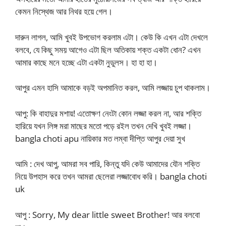
কেমন নিস্থেজ আর নিথর হয়ে গেল।
দারুন লাগল, আমি খুবই উপভোগ করলাম এটা। কেউ কি এখন এটা দেখলে
বলবে, যে কিছু সময় আগেও এটা ছিল অতিকায় শক্ত একটা ধোন? এখন
আমার কাছে মনে হচ্ছে এটা একটা নুডুলস। হা হা হা।
আপুর এমন হাসি আমাকে বড়ই অপমানিত করল, আমি লজ্জায় চুপ থাকলাম।
আপু: কি বাহাদুর মশায়! এতোক্ষণ নেংটা কোন লজ্জা করল না, আর শক্তি
হারিয়ে যখন লিঙ্গ মরা মাছের মতো পড়ে রইল তখন দেখি খুবই লজ্জা।
bangla choti apu নায়িকার মত লম্বা দীপ্তি আপুর দেয়া সুখ
আমি : দেখ আপু, আমরা সব পারি, কিন্তু যদি কেউ আমাদের যৌন শক্তি
নিয়ে উপহাস করে তখন আমরা ছেলেরা লজ্জাবোধ করি। bangla choti
uk
আপু : Sorry, My dear little sweet Brother! আর বলবো