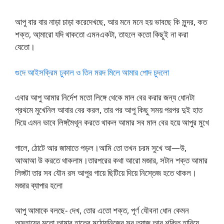
আপু বার বার নাড়া চাড়া করেদেখছে, আর মনে মনে হয় ভাবছে কি সুন্দর, কত
শক্ত, আ্মারো যদি থাকতো এমনএকটা, তাহলে কতো কিছুই না করা
যেতো।
গুদে আইসক্রিম ঢুকাল ও তিন মরদ মিলে আমার পোদ চুদলো
এবার আপু আমার নির্দেশ মতো লিঙ্গে থেকে মাল বের করার জন্য ধোনটা
প্রথমে মুখেনিল আবার বের করল, তার পর আপু কিছু সময় পরপর দুই হাত
দিয়ে এমন ভাবে লিঙ্গমৈথূন করতে থাকল আমার সব মাল বের হয়ে আপুর মুখে
গালে, ঠোটে আর জামাতে পড়ল।আমি তো তখন চরম সুখে আ—উ,
আআআ উ করতে থাকলাম।তারপরের কথা আরো মজার, সটান শক্ত আমার
লিঙ্গটা তার সব যৌন রস আপুর গায়ে ছিটিয়ে দিয়ে নিস্তেজ হতে থাকল।
মজার ব্যাপার হলো
আপু আমাকে বলছে- দেখ, তোর এতো শক্ত, পূর্ণ যৌবনা ধোন কেমন
অসহায়ের মতো আমার হাতের মুঠোয়নিজের সব ত্যাজ আর শক্তি হারিয়ে