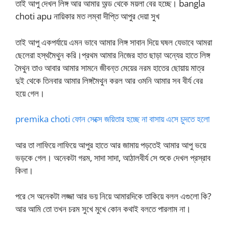
তাই আপু দেখল লিঙ্গ আর আমার অন্ড থেকে ময়লা বের হচ্ছে। bangla
choti apu নায়িকার মত লম্বা দীপ্তি আপুর দেয়া সুখ
তাই আপু একপর্যায়ে এমন ভাবে আমার লিঙ্গ সাবান দিয়ে ঘষল যেভাবে আমরা
ছেলেরা হস্থমৈথুন করি।প্রথম আমার নিজের হাত ছাড়া অন্যের হাতে লিঙ্গ
মৈথুন তাও আবার আমার সামনে জীবন্ত মেয়ের নরম হাতের ছোয়ায় মাত্র
দুই থেকে তিনবার আমার লিঙ্গমৈথুন করল আর ওমনি আমার সব বীর্য বের
হয়ে গেল।
premika choti ফোন সেক্সে জয়িতার হচ্ছে না বাসায় এসে চুদতে হলো
আর তা লাফিয়ে লাফিয়ে আপুর হাতে আর জামায় পড়তেই আমার আপু ভয়ে
ভড়কে গেল। অনেকটা গরম, সাদা সাদা, আঠালবীর্য সে শুকে দেখল প্রস্রাব
কিনা।
পরে সে অনেকটা লজ্জা আর ভয় নিয়ে আমারদিকে তাকিয়ে বলল এগুলো কি?
আর আমি তো তখন চরম সুখে মুখে কোন কথাই বলতে পারলাম না।