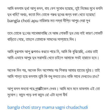
আমি বললাম দুধ! আপু বলল, বাহ বেশ সুবোধ হয়েছে, তুই নিজের মুখে বললি
দুধ খাবি? অথচ, কতো দিন তোকে গরুর দুধের জন্য বকা খেতে হয়েছে!
bangla choti apu নায়িকার মত লম্বা দীপ্তি আপুর দেয়া সুখ
তবে তোকে দু:খের সাথেজানাচ্ছি যে আজ লোকটি দুধ দেয় নাই কারণ লোকটি
বাড়িতে গেছে, তাহলে তোমাকে সামনের সাপ্তাহে দিব।
আমি বুঝলাম আপু কল্পনাও করতে পারে নি, আমি কি বুঝিয়েছি, এবার তাই
আমি এভাবে আপুর দুধ সরাসরি খেতে চাইলে আমাকে সবই হারাতে হবে।
অনেক দিন পর, অনেক দিন অপেক্ষার পর শিকার আমার হাতের মুঠয়। তাই
আমি শান্ত হয়ে বললাম তুমি কি শুধু শুনতে চাও নাকি সাথে দেখতেও চাও?
আপু বলল শুনবো পরে প্র্যাক্টিকেল দেখব। আমি মনে মনে ভাবলাম এই তো
সুযোগ। ফান্দে পড়ে বগা কান্দে রে! এটা হলো বীর্য
bangla choti story mama vagni chudachudi