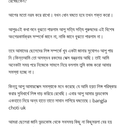
রেখেছকেন?
আগের মতো নরম করে রাখো। যখন ধোন ঘষতে হবে তখন শক্ত করো।
আপুরএই কথা শুনে বুঝতে পারলাম আপু সত্যি সত্যি পুরুষদের এই বিশেষ
অংগেরকার্যক্রম সম্পর্কে জানে না, নাকি জানে বুঝতে পারলাম না।
তবে আমাদের ছেলেদের লিঙ্গ সম্পর্কে খুব একটা জানার সুযোগও আপু পায়
নি।কিন্তআমি তো অসম্ভব রকমের সেক্স যন্ত্রনায় আছি। তাই আমি
অনেকটা সময় পরে নিজেকে সামলে নিয়ে বললাম তুমি কাজ করো আমার
সমস্যা হচ্ছে না।
কিন্তু আপু আমারসেক্স সমস্যাকে মনে করেছে যে আমি হয়ত লিঙ্গ পরিষ্কার
করার সুবিধার্থে লিঙ্গ দাড় করিয়ে রেথেছি। এবার আপু আমার অন্ডকোষ
একহাতে নিয়ে অন্য হাতে তাতে সাবান লাগিয়ে ঘষতেছে। bangla
choti uk
আমরা ছেলেরা জানি অন্ডকোষ থেকে সবসময় কিছু না কিছুময়লা বের হয়