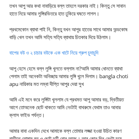
তখন আপু আর কথা নাবাড়িয়ে বল্ল তাহলে দরকার নাই। কিন্তু সে সাবান
হাতে নিয়ে আমার লুঙ্গিরভিতরে হাত ঢুকিয়ে ঘষতে লাগল।
প্রথমেকোন ব্যাথা পাই নি, কিন্তু যখন আপুর হাতের সাথে আমার অন্ডকোষ
বাড়ি খেল তখন আমি সত্যি সত্যি ব্যাথায় চিতকার দিয়ে উঠলাম।
বাপের বউ ও ২ চাচার বউকে এক খাটে নিয়ে গ্রুপ চুদাচুদি
আপু হেসে হেসে বল্ল লুঙ্গি খুলতে বল্লাম না?আমি আমার ধোনতে ব্যাথা
পেলাম তাই অনেকটা অনিচ্ছায় আমার লুঙ্গি খুলে দিলাম। bangla choti
apu নায়িকার মত লম্বা দীপ্তি আপুর দেয়া সুখ
আমি এই মনে করে লুঙ্গিটা খুললাম যে প্রথমত আপু আমার বড়, দ্বিতীয়ত
আগে তোঅনেক ছোট থাকতে আমি নেংটাই বাথরুমে যেথাম তাও আবার
ক্লাস ফাইভ পর্যন্ত।
আমার বাবা একদিন দেখে আমাকে বল্ল তোমার লজ্জা হওয়া উচিত কারণ
বাড়ীতে তোমার বড় ও ছোট দুটি বোন আছে। আর কোন দিন নেংটা হয়ে