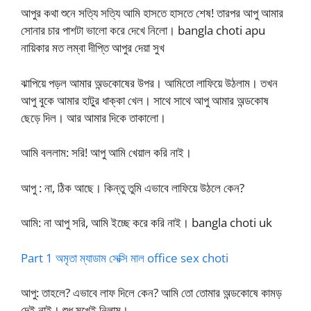
আপুর কথা শুনে সত্যি সত্যি আমি হাসতে হাসতে শেষ! তারপর আপু আমার
সোনার চার পাশটা ভালো করে দেখে নিলো। bangla choti apu
নায়িকার মত লম্বা দীপ্তি আপুর দেয়া সুখ
ঝাপিয়ে পড়ল আমার অন্ডকোষের উপর। আমিতো লাফিয়ে উঠলাম। তখন
আপু বুকে আমার হাটু্র ধাক্কা খেল। সাথে সাথে আপু আমার অন্ডকোষ
ছেড়ে দিল। আর আমার দিকে তাকালো।
আমি বললাম: সরি! আপু আমি খেয়াল করি নাই।
আপু : না, ঠিক আছে। কিন্তু তুমি এভাবে লাফিয়ে উঠলে কেন?
আমি: না আপু সরি, আমি ইচ্ছে করে করি নাই। bangla choti uk
Part 1 অমৃতা ম্যাডাম সেক্সি মাল office sex choti
আপু: তাহলে? এভাবে লাফ দিলে কেন? আমি তো তোমার অন্ডকোষে কামড়
দেই নাই। শুধু মুখেই নিলাম।