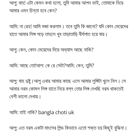
আপু: যাহ! এটা কেমন কথা হলো, তুমি আমার আপন ভাই, তোমাকে নিয়ে
আমার ওমন চিন্তা হবে কেন?
আমি: না রেহ! আমি মজা করলাম। তবে তুমি কি জানো? যদি কোন মেয়েদের
হাতে আমার লিঙ্গ পড়ে তাহলে খুব তাড়াতাড়ি বীর্যপাত হয়ে যায়।
আপু: কেন, কোন মেয়েদের দিয়ে অভ্যাস আছে নাকি?
আমি: আছে তো!আপ: কে রে সেটা?আমি: কেন, তুমি?
আপু: যাহ দুষ্টু।আপু এবার আমার কাছে এসে আমার লুঙ্গিটা খুলে নিল। সে
আমার নরম কোমল লিঙ্গ হাতে নিয়ে বল্ল তোর লিঙ্গ দেখছি নরম থাকতেই
বেশী ভালো দেখায়।
আমি: তাই নাকি? bangla choti uk
আপু: এত নরম একটা মাংসের পিন্ড কিভাবে এতো শক্ত হয় কিছুই বুঝিনা।