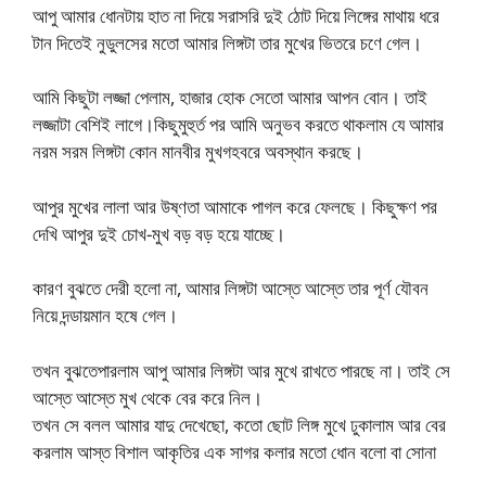
আপু আমার ধোনটায় হাত না দিয়ে সরাসরি দুই ঠোট দিয়ে লিঙ্গের মাথায় ধরে
টান দিতেই নুডুলসের মতো আমার লিঙ্গটা তার মুখের ভিতরে চণে গেল।
আমি কিছুটা লজ্জা পেলাম, হাজার হোক সেতো আমার আপন বোন। তাই
লজ্জাটা বেশিই লাগে।কিছুমুহুর্ত পর আমি অনুভব করতে থাকলাম যে আমার
নরম সরম লিঙ্গটা কোন মানবীর মুখগহবরে অবস্থান করছে।
আপুর মুখের লালা আর উষ্ণতা আমাকে পাগল করে ফেলছে। কিছুক্ষণ পর
দেখি আপুর দুই চোখ-মুখ বড় বড় হয়ে যাচ্ছে।
কারণ বুঝতে দেরী হলো না, আমার লিঙ্গটা আস্তে আস্তে তার পূর্ণ যৌবন
নিয়ে দন্ডায়মান হষে গেল।
তখন বুঝতেপারলাম আপু আমার লিঙ্গটা আর মুখে রাখতে পারছে না। তাই সে
আস্তে আস্তে মুখ থেকে বের করে নিল।
তখন সে বলল আমার যাদু দেখেছো, কতো ছোট লিঙ্গ মুখে ঢুকালাম আর বের
করলাম আস্ত বিশাল আকৃতির এক সাগর কলার মতো ধোন বলো বা সোনা