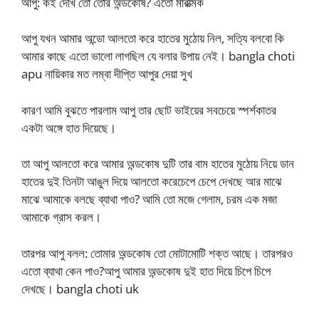
আপু: কই দেখি তো তোর অন্ডকোষ? এতো মারাত্মক
আপু যখন আমার অন্ডো আলতো করে হাতের মুঠোয় নিল, সত্যি বলবো কি
আমার কাছে এতো ভালো লাগছিল যে বলার উপায় নেই। bangla choti
apu নায়িকার মত লম্বা দীপ্তি আপুর দেয়া সুখ
কারণ আমি বুঝতে পারলাম আপু তার ছোট ভাইয়ের সবচেয়ে স্পর্শকাতর
একটা অঙ্গে হাত দিয়েছে।
তা আপু আলতো করে আমার অন্ডকোষ দুটি তার বাম হাতের মুঠোয় নিয়ে ডান
হাতের দুই তিনটা আঙুল দিয়ে আলতো করেচেপে চেপে দেখছে আর মাঝে
মাঝে আমাকে বলছে ব্যাথা পাও? আমি তো মজে গেলাম, চরম এক মজা
আমাকে গ্রাস করল।
তারপর আপু বলল: তোমার অন্ডকোষ তো মোটামোটি শক্ত আছে। তারপরও
এতো ব্যাথা কেন পাও?আপু আমার অন্ডকোষ দুই হাত দিয়ে চিপে চিপে
দেখছে। bangla choti uk