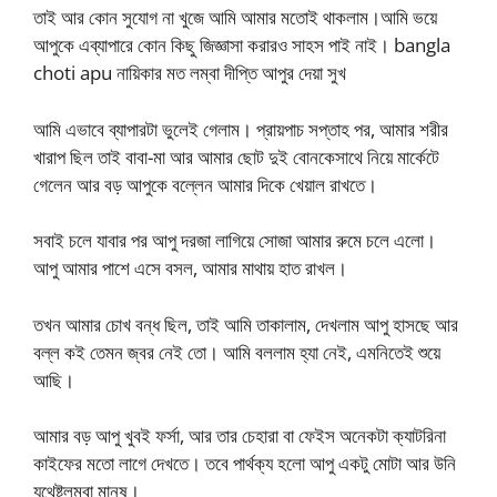
তাই আর কোন সুযোগ না খুজে আমি আমার মতোই থাকলাম।আমি ভয়ে
আপুকে এব্যাপারে কোন কিছু জিজ্ঞাসা করারও সাহস পাই নাই। bangla
choti apu নায়িকার মত লম্বা দীপ্তি আপুর দেয়া সুখ
আমি এভাবে ব্যাপারটা ভুলেই গেলাম। প্রায়পাচ সপ্তাহ পর, আমার শরীর
খারাপ ছিল তাই বাবা-মা আর আমার ছোট দুই বোনকেসাথে নিয়ে মার্কেটে
গেলেন আর বড় আপুকে বল্লেন আমার দিকে খেয়াল রাখতে।
সবাই চলে যাবার পর আপু দরজা লাগিয়ে সোজা আমার রুমে চলে এলো।
আপু আমার পাশে এসে বসল, আমার মাথায় হাত রাখল।
তখন আমার চোখ বন্ধ ছিল, তাই আমি তাকালাম, দেখলাম আপু হাসছে আর
বল্ল কই তেমন জ্বর নেই তো। আমি বললাম হ্যা নেই, এমনিতেই শুয়ে
আছি।
আমার বড় আপু খুবই ফর্সা, আর তার চেহারা বা ফেইস অনেকটা ক্যাটরিনা
কাইফের মতো লাগে দেখতে। তবে পার্থক্য হলো আপু একটু মোটা আর উনি
যথেষ্টলম্বা মানুষ।