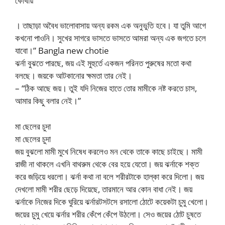
কোথায়
। তাছাড়া অবৈধ ভালোবাসায় অন্য রকম এক অনুভুতি হবে। যা তুমি আগে
কখনো পাওনি। সুখের সাগরে ভাসতে ভাসতে আমরা অন্য এক জগতে চলে
যাবো।” Bangla new chotie
ঝর্না বুঝতে পারছে, জয় এই মুহুর্তে একজন পরিনত পুরুষের মতো কথা
বলছে। জয়কে আটকানোর ক্ষমতা তার নেই।
– “ঠিক আছে জয়। তুই যদি নিজের হাতে তোর মামীকে নষ্ট করতে চাস,
আমার কিছু বলার নেই।”
মা ছেলের চুদা
মা ছেলের চুদা
জয় বুঝলো মামী মুখে নিষেধ করলেও মন থেকে তাকে কাছে চাইছে। মামী
রাজী না থাকলে এখনি বাথরুম থেকে বের হয়ে যেতো। জয় ঝর্নাকে শক্ত
করে জড়িয়ে ধরলো। ঝর্না কথা না বলে শরীরটাকে হাল্কা করে দিলো। জয়
দেখলো মামী শরীর ছেড়ে দিয়েছে, তারমানে আর কোন বাধা নেই। জয়
ঝর্নাকে নিজের দিকে ঘুরিয়ে ঝর্নারটসটসে রসালো ঠোটে কয়েকটা চুমু খেলো।
জয়ের চুমু খেয়ে ঝর্নার শরীর কেঁপে কেঁপে উঠলো। সেও জয়ের ঠোট চুষতে