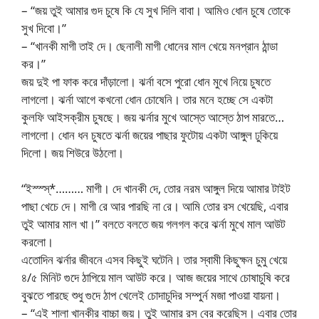
– “জয় তুই আমার গুদ চুষে কি যে সুখ দিলি বাবা। আমিও ধোন চুষে তোকে
সুখ দিবো।”
– “খানকী মাগী তাই দে। ছেনালী মাগী ধোনের মাল খেয়ে মনপ্রান ঠান্ডা
কর।”
জয় দুই পা ফাক করে দাঁড়ালো। ঝর্না বসে পুরো ধোন মুখে নিয়ে চুষতে
লাগলো। ঝর্না আগে কখনো ধোন চোষেনি। তার মনে হচ্ছে সে একটা
কুলফি আইসক্রীম চুষছে। জয় ঝর্নার মুখে আস্তে আস্তে ঠাপ মারতে…
লাগলো। ধোন ধন চুষতে ঝর্না জয়ের পাছার ফুটোয় একটা আঙ্গুল ঢুকিয়ে
দিলো। জয় শিউরে উঠলো।
“ইস্স্স্*……… মাগী। দে খানকী দে, তোর নরম আঙ্গুল দিয়ে আমার টাইট
পাছা খেচে দে। মাগী রে আর পারছি না রে। আমি তোর রস খেয়েছি, এবার
তুই আমার মাল খা।” বলতে বলতে জয় গলগল করে ঝর্না মুখে মাল আউট
করলো।
এতোদিন ঝর্নার জীবনে এসব কিছুই ঘটেনি। তার স্বামী কিছুক্ষন চুমু খেয়ে
৪/৫ মিনিট গুদে ঠাপিয়ে মাল আউট করে। আজ জয়ের সাথে চোষাচুষি করে
বুঝতে পারছে শুধু গুদে ঠাপ খেলেই চোদাচুদির সম্পুর্ন মজা পাওয়া যায়না।
– “এই শালা খানকীর বাচ্চা জয়। তুই আমার রস বের করেছিস। এবার তোর