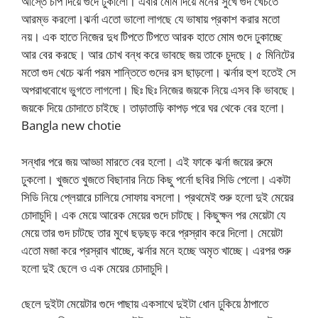
আস্তে চাপ দিয়ে গুদে ঢুকালো। এবার মোম দিয়ে মনের সুখে গুদ খেচতে
আরম্ভ করলো।ঝর্না এতো ভালো লাগছে যে ভাষায় প্রকাশ করার মতো
নয়। এক হাতে নিজের দুধ টিপতে টিপতে আরক হাতে মোম গুদে ঢুকাচ্ছে
আর বের করছে। আর চোখ বন্ধ করে ভাবছে জয় তাকে চুদছে। ৫ মিনিটের
মতো গুদ খেচে ঝর্না পরম শান্তিতে গুদের রস ছাড়লো। ঝর্নার হুশ হতেই সে
অপরাধবোধে ভুগতে লাগলো। ছিঃ ছিঃ নিজের জয়কে নিয়ে এসব কি ভাবছে।
জয়কে দিয়ে চোদাতে চাইছে। তাড়াতাড়ি কাপড় পরে ঘর থেকে বের হলো।
Bangla new chotie
সন্ধার পরে জয় আড্ডা মারতে বের হলো। এই ফাকে ঝর্না জয়ের রুমে
ঢুকলো। খুজতে খুজতে বিছানার নিচে কিছু পর্নো ছবির সিডি পেলো। একটা
সিডি নিয়ে প্লেয়ারে চালিয়ে সোফায় বসলো। প্রথমেই শুরু হলো দুই মেয়ের
চোদাচুদি। এক মেয়ে আরেক মেয়ের গুদে চাটছে। কিছুক্ষন পর মেয়েটা যে
মেয়ে তার গুদ চাটছে তার মুখে ছড়ছড় করে প্রস্রাব করে দিলো। মেয়েটা
এতো মজা করে প্রস্রাব খাচ্ছে, ঝর্নার মনে হচ্ছে অমৃত খাচ্ছে। এরপর শুরু
হলো দুই ছেলে ও এক মেয়ের চোদাচুদি।
ছেলে দুইটা মেয়েটার গুদে পাছায় একসাথে দুইটা ধোন ঢুকিয়ে ঠাপাতে