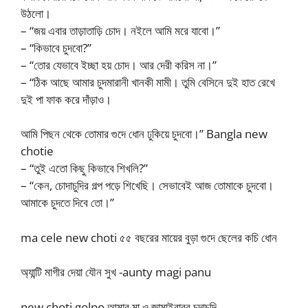
উঠলো।
– “জয় এবার তাড়াতাড়ি চোদ। নইলে আমি মরে যাবো।”
– “কিভাবে চুদবো?”
– “তোর যেভাবে ইচ্ছা হয় চোদ। আর দেরী করিস না।”
– “ঠিক আছে আমার চুদমারানী খানকী মামী। তুমি বেসিনে দুই হাত রেখে
দুই পা ফাক করে দাঁড়াও।
আমি পিছন থেকে তোমার গুদে ধোন ঢুকিয়ে চুদবো।” Bangla new
chotie
– “তুই এতো কিছু কিভাবে শিখলি?”
– “কেন, চোদাচুদির গল্প পড়ে শিখেছি। সেভাবেই আজ তোমাকে চুদবো।
আমাকে চুদতে দিবে তো।”
ma cele new choti ৫৫ বছরের মায়ের বুড়া গুদে ছেলের কচি ধোন
অ্যান্টি মাগীর দেয়া যৌন সুখ -aunty magi panu
new choti golpo আমার মা ও জামাইবাবুর চুদাচুদি