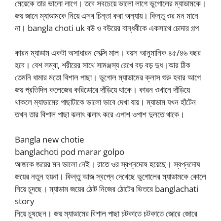
মেয়েকে তার ভালো লাগে। তবে সবচেয়ে ভালো লাগে ভুগোলের ম্যাডামকে।
জয় জানে ম্যাডামকে নিয়ে এসব চিন্তা করা অন্যায়। কিন্তু ওর মন মানে
না। bangla choti uk বউ ও বউয়ের বান্ধবীকে একসাথে চোদার গল্প
কারন ম্যাডাম একটা অসাধারন সেক্সি মাল। বয়স আনুমানিক ৪৫/৪৬ বছর
হবে। বেশ লম্বা, শরীরের সাথে সামঞ্জস্য রেখে বড় বড় দুধ।আর ঠিক
তেমনি ধামার মতো বিশাল পাছা। ভুগোল ম্যাডামের ক্লাস শুরু হবার আগে
জয় প্রতিদিন কলেজের করিডোরে দাঁড়িয়ে থাকে। কারন ওখানে দাঁড়িয়ে
থাকলে ম্যাডামের পাছাটাকে ভালো ভাবে দেখা যায়। ম্যাডাম যখন হাঁটেন
তখন তার বিশাল পাছা ঝলাৎ ঝলাৎ করে এপাশ ওপাশ দুলতে থাকে।
Bangla new chotie
banglachoti pod marar golpo
আজকে জয়ের মন ভালো নেই। রাতে ওর স্বপ্নদোষ হয়েছে। স্বপ্নদোষ
জয়ের নতুন হয়না। কিন্তু আজ স্বপ্নে দেখেছে ভুগোলের ম্যাডামকে কোলে
নিয়ে চুদছে। ম্যাডাম জয়ের ঠোট নিজের ঠোটের ভিতরে banglachati
story
নিয়ে চুষছেন। জয় ম্যাডামের বিশাল পাছা চটকাতে চটকাতে জোরে জোরে