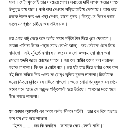
সায়া। সেটা খুললেই তার সবচেয়ে গোপন সবচেয়ে দামী সম্পদ জয়ের সামনে
উম্মুক্ত হয়ে যাবে। ঝর্না বাধা দেওয়ার শক্তি হারিয়ে ফেলেছে। আজ তার
জয়কে উলঙ্গ করে গুদ পাছা দেখবে, তাকে চুদবে। কিন্তু সে নিষেধ করার
বদলে মনপ্রানে চাইছে জয় তাইকরুক।
জয় এবার হাটু গেড়ে বসে ঝর্নার সায়ার দড়িটা টান দিয়ে খুলে ফেললো।
সায়াটা পানিতে ভিজে পাছার সাথে লেপ্টে আছে। জয় সেটাকে টেনে নিচে
নামালো। এই মুহির্তে ঝর্নার ৪৮ বছরের কালো কওকড়ানো বালে ভরা
রসালো গুদটা জয়ের চোখের সামনে। জয় তার মামীর গুদের বাল নড়াচড়া
করতে লাগলো। কি ঘন ও মোটা বাল। জয় দুই হাত দিয়ে ঝর্নার গুদের বাল
দুই দিকে সরিয়ে দিয়ে গুদের মধ্যে মুখ ডুবিয়ে চুষতে লাগলো।জিভটাকে
গুদের ভিতরে ঢুকিয়ে রস চাটতে লাগলো। গুদের সোঁদা গন্ধযুক্ত রস খেয়ে
জয়ের মনে হচ্ছে সে প্রচন্ড শক্তিশালী হয়ে উঠেছে। পাগলের মতো গুদে
জিভ ঘষতে লাগলো।
গুদ চোষার ব্যাপারটা এর আগে ঝর্নার জীবনে ঘটেনি। তার গুদ দিয়ে হড়হড়
করে রস বের হতে লাগলো।
– “ইস্স্……… জয় কি করছিস। আমাকে মেরে ফেলবি নাকি।”