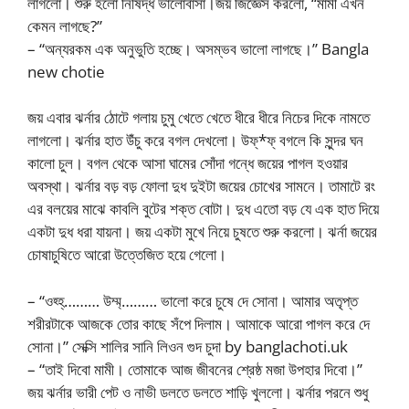
লাগলো। শুরু হলো নিষিদ্ধ ভালোবাসা।জয় জিজ্ঞেস করলো, “মামী এখন
কেমন লাগছে?”
– “অন্যরকম এক অনুভুতি হচ্ছে। অসম্ভব ভালো লাগছে।” Bangla
new chotie
জয় এবার ঝর্নার ঠোটে গলায় চুমু খেতে খেতে ধীরে ধীরে নিচের দিকে নামতে
লাগলো। ঝর্নার হাত উঁচু করে বগল দেখলো। উফ্*ফ্ বগলে কি সুন্দর ঘন
কালো চুল। বগল থেকে আসা ঘামের সোঁদা গন্ধে জয়ের পাগল হওয়ার
অবস্থা। ঝর্নার বড় বড় ফোলা দুধ দুইটা জয়ের চোখের সামনে। তামাটে রং
এর বলয়ের মাঝে কাবলি বুটের শক্ত বোটা। দুধ এতো বড় যে এক হাত দিয়ে
একটা দুধ ধরা যায়না। জয় একটা মুখে নিয়ে চুষতে শুরু করলো। ঝর্না জয়ের
চোষাচুষিতে আরো উত্তেজিত হয়ে গেলো।
– “ওহ্হ্……… উম্ম্……… ভালো করে চুষে দে সোনা। আমার অতৃপ্ত
শরীরটাকে আজকে তোর কাছে সঁপে দিলাম। আমাকে আরো পাগল করে দে
সোনা।” সেক্সি শালির সানি লিওন গুদ চুদা by banglachoti.uk
– “তাই দিবো মামী। তোমাকে আজ জীবনের শ্রেষ্ঠ মজা উপহার দিবো।”
জয় ঝর্নার ভারী পেট ও নাভী ডলতে ডলতে শাড়ি খুললো। ঝর্নার পরনে শুধু