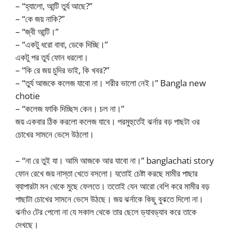
– “হ্যালো, আন্টি তুর্য আছে?”
– “কে জয় নাকি?”
– “জ্বী আন্টি।”
– “একটু ধরো বাবা, ডেকে দিচ্ছি।”
একটু পর তুর্য ফোন ধরলো।
– “কি রে জয় চুদির ভাই, কি খবর?”
– “তুর্য আজকে কলেজ যাবো না। শরীর ভালো নেই।” Bangla new
chotie
– “কলেজ ফাকি দিচ্ছিস কেন। চল না।”
জয় একবার ঠিক করলো কলেজ যাবে। পরমুহুর্তেই ঝর্নার বড় পাছটা ওর
চোখের সামনে ভেসে উঠলো।
– “না রে তুই যা। আমি আজকে আর যাবো না।” banglachati story
ফোন রেখে জয় নাস্তা খেতে বসলো। যতোই চেষ্টা করছে মামীর পাছার
ব্যাপারটা মন থেকে মুছে ফেলতে। ততোই যেন আরো বেশি করে মামীর বড়
পাছাটা চোখের সামনে ভেসে উঠছে। জয় ঝর্নাকে কিছু বুঝতে দিলো না।
ঝর্নাও টের পেলো না যে সকাল থেকে তার ছেলে ড্যাবড্যাব করে তাকে
দেখছে।