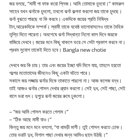
জয় বলছে, “মামী পা ফাক করো প্লিজ। আমি তোমাকে চুদবো।” কামরুল
সাহেব যখন ঝর্নাকে চুদলো, তখনো ঝর্না কল্পনা করলো জয় তাকে চুদছে।
ঝর্না বুঝতে পারছে না কি করবে। একদিকে জয়ের প্রতি নিষিদ্ধ
টান,আরেকদিকে সম্পর্ক। স্বামী তাকে যথেষ্ঠ ভালোবাসলেও তাকে দৈহিক
তৃপ্তি দিতে পারেনা। অবশেষে ঝর্না সিদ্ধান্ত নিলো কাল দিনে জয়কে
বাজিয়ে দেখবে। জয়ের মনে কিছু থাকলে ভয়ে সে সেটা প্রকাশ করবে না।
প্রথম সুযোগ তাকেই দিতে হবে। Bangla new chotie
দেখবে জয় কি চায়। তার এবং জয়ের ইচ্ছা যদি মিলে যায়, তাহলে হয়তো
গল্পের মতোতাদের জীবনেও কিছু একটা ঘটতে পারে।
সকালে জয় লজ্জায় ঝর্নার দিকে তাকাতে পারলো না। আজ কলেজ বন্ধ।
তাই আজও ঝর্নার গোসল দেখার প্ল্যান করলো। সেই দুধ, সেই পাছা, সেই
বালে ভরা গুদ। দুপুরে ঝর্না জয়ের রুমে ঢুকলো।
– “জয় আমি গোসল করতে গেলাম।”
– “ঠিক আছে মামী যাও।”
কিন্তু জয় মনে মনে বললো, “যা ধামড়ী মাগী। তুই গোসল করতে ঢোক।
তোর ভরাট দুধ, বিশাল পাছা দেখার জন্য আমিও ছাদে উঠছি।”