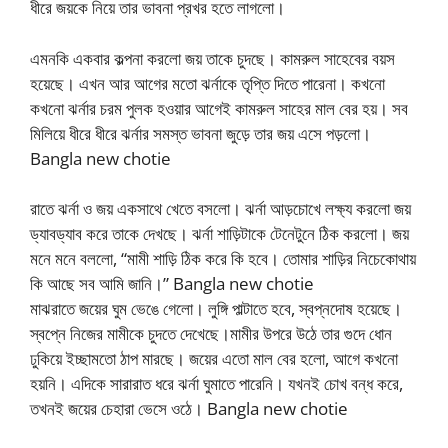
ধীরে জয়কে নিয়ে তার ভাবনা প্রখর হতে লাগলো।
এমনকি একবার কল্পনা করলো জয় তাকে চুদছে। কামরুল সাহেবের বয়স
হয়েছে। এখন আর আগের মতো ঝর্নাকে তৃপ্তি দিতে পারেনা। কখনো
কখনো ঝর্নার চরম পুলক হওয়ার আগেই কামরুল সাহের মাল বের হয়। সব
মিলিয়ে ধীরে ধীরে ঝর্নার সমস্ত ভাবনা জুড়ে তার জয় এসে পড়লো।
Bangla new chotie
রাতে ঝর্না ও জয় একসাথে খেতে বসলো। ঝর্না আড়চোখে লক্ষ্য করলো জয়
ড্যাবড্যাব করে তাকে দেখছে। ঝর্না শাড়িটাকে টেনেটুনে ঠিক করলো। জয়
মনে মনে বললো, “মামী শাড়ি ঠিক করে কি হবে। তোমার শাড়ির নিচেকোথায়
কি আছে সব আমি জানি।” Bangla new chotie
মাঝরাতে জয়ের ঘুম ভেঙে গেলো। লুঙ্গি পাল্টাতে হবে, স্বপ্নদোষ হয়েছে।
স্বপ্নে নিজের মামীকে চুদতে দেখেছে।মামীর উপরে উঠে তার গুদে ধোন
ঢুকিয়ে ইচ্ছামতো ঠাপ মারছে। জয়ের এতো মাল বের হলো, আগে কখনো
হয়নি। এদিকে সারারাত ধরে ঝর্না ঘুমাতে পারেনি। যখনই চোখ বন্ধ করে,
তখনই জয়ের চেহারা ভেসে ওঠে। Bangla new chotie