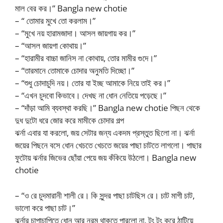
মাল বের কর।” Bangla new chotie
– “ তোমার মুখে তো করলাম।”
– “মুখে নয় হারামজাদা। আসল জায়গায় কর।”
– “আসল জায়গা কোথায়।”
– “হারামীর বাচ্চা জানিস না কোথায়, তোর মামীর গুদে।”
– “তারমানে তোমাকে চোদার অনুমতি দিচ্ছো।”
– “শুধু চোদাচুদি নয়। তোর যা ইচ্ছ আমাকে নিয়ে তাই কর।”
– “এখন চুদবো কিভাবে। দেখছ না ধোন নেতিয়ে পড়েছে।”
– “দাঁড়া আমি ব্যবস্থা করছি।” Bangla new chotie পিছন থেকে
দুধ দুটো ধরে জোর করে মামীকে চোদার গল্প
ঝর্না এবার যা করলো, জয় সেটার জন্য একদম প্রস্তুত ছিলো না। ঝর্না
জয়ের পিছনে বসে ধোন খেচতে খেচতে জয়ের পাছা চাটতে লাগলো। পাছার
ফুটোয় ঝর্নার জিভের ছোঁয়া পেয়ে জয় কঁকিয়ে উঠলো। Bangla new
chotie
– “ও রে চুদমারানী শালী রে। কি সুন্দর পাছা চাটছিস রে। চাট মাগী চাট,
ভালো করে পাছা চাট।”
ঝর্নার চাপাচাপিতে ধোন আর নরম থাকতে পারলো না, টং টং করে ঠাটিয়ে