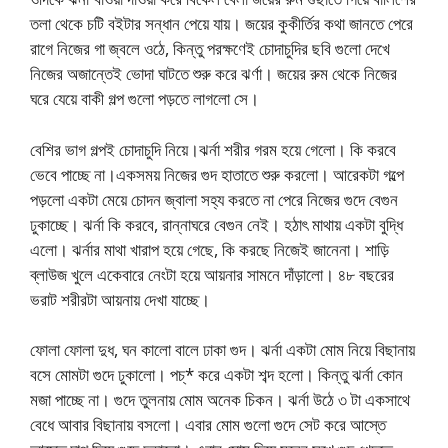
তলা থেকে চটি বইটার সন্ধান পেয়ে যায়। জয়ের কুকীর্তির কথা জানতে পেরে
রাগে নিজের গা জ্বলে ওঠে, কিন্তু পরক্ষণেই চোদাচুদির ছবি গুলো দেখে
নিজের অজান্তেই ভোদা ঘাটতে শুরু করে ঝর্ণা। জয়ের রুম থেকে নিজের
ঘরে যেয়ে বাকী গল্প গুলো পড়তে লাগলো সে।
বেশির ভাগ গল্পই চোদাচুদি নিয়ে।ঝর্না শরীর গরম হয়ে গেলো। কি করবে
ভেবে পাচ্ছে না।একসময় নিজের গুদ হাতাতে শুরু করলো। আরেকটা গল্পে
পড়লো একটা মেয়ে চোদন জ্বালা সহ্য করতে না পেরে নিজের গুদে বেগুন
ঢুকাচ্ছে। ঝর্না কি করবে, রান্নাঘরে বেগুন নেই। হঠাৎ মাথায় একটা বুদ্ধি
এলো। ঝর্নার মাথা খারাপ হয়ে গেছে, কি করছে নিজেই জানেনা। শাড়ি
ব্লাউজ খুলে একেবারে নেংটা হয়ে আয়নার সামনে দাঁড়ালো। ৪৮ বছরের
ভরাট শরীরটা আয়নায় দেখা যাচ্ছে।
ফোলা ফোলা দুধ, ঘন কালো বালে ঢাকা গুদ। ঝর্না একটা মোম নিয়ে বিছানায়
বসে মোমটা গুদে ঢুকালো। পচ্* করে একটা শব্দ হলো। কিন্তু ঝর্না কোন
মজা পাচ্ছে না। গুদে তুলনায় মোম অনেক চিকন। ঝর্না উঠে ৩ টা একসাথে
বেধে আবার বিছানায় বসলো। এবার মোম গুলো গুদে সেট করে আস্তে