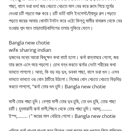
পাছা, বালে ভরা গুদ! জয় খেচতে খেচতে মাল বের করে রুমে গিয়ে তূর্যের
দেওয়া চটি পড়তে শুরু করে। চটি ভর্তি খালি ইনসেস্ট/ট্যাবুর গল্প।পড়তে
পড়তে জয়ের আবার ধোনটা টনটন করে ওঠে! কিন্তু মামীর বাথরুম থেকে বের
হওয়ার শব্দ শুনে তাড়াতাড়িবালিশের তলায় লুকিয়ে ফেলে।
Bangla new chotie
wife sharing indian
দুজনের মধ্যে আরো কিছুক্ষন কথা বার্তা হলো। ঝর্না রান্নাঘরে গেলো, জয়
তার রুমে এসে শুয়ে পড়লো। চোখ বন্ধ করতে ঝর্নার নেংটা শরীরের কথা
ভাবতে লাগলো। আহা, কি বড় বড় দুধ, ডবকা পাছা, বালে ভরা গুদ। এসব
ভাবতে ভাবতে ওর ধোন ঠাটিয়ে উঠলো। নিজের ধোন খেচতে খেচতে বিড়বিড়
করতে লাগলো, “ঝর্না তোর গুদ চুদি। Bangla new chotie
মাগী তোর পাছা চুদি। বেশ্যা মাগী তোর দুধ চুষি, তো গুদ চুষি, তোর পাছা
চাটি। চুদমারানী ঝর্না মাগী,পিছন থেকে তোর পাছা চুদি। আহ্হ্………
ইস্স্………।” জয়ের মাল বেরিয়ে গেলো। Bangla new chotie
ওদিকে ঝর্না খাওয়া দাওয়া করে বিকেল বেলা জয়ের রুম গুছাতে গিয়ে বালিশের