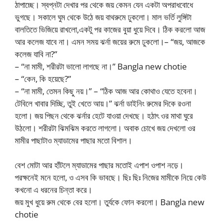
ঠাপাচ্ছে। স্বপ্নটা দেখার পর থেকে জয় কেমন যেন একটা অপরাধবোধে
ভুগছে। সকালে ঘুম থেকে উঠে জয় বাথরুমে ঢুকলো। মাল ভর্তি লুঙ্গিটা
বালতিতে ভিজিয়ে রাখলো,একটু পর কাজের বুয়া ধুয়ে দিবে। ঠিক করলো আজ
আর কলেজ যাবে না। এমন সময় ঝর্না জয়ের রুমে ঢুকলো।– “জয়, আজকে
কলেজ যাবি না?”
– “না মামী, শরীরটা ভালো লাগছে না।” Bangla new chotie
– “কেন, কি হয়েছে?”
– “না মামী, তেমন কিছু নয়।” – “ঠিক আজ আর কোথাও যেতে হবেনা।
টেবিলে খাবার দিচ্ছি, তুই খেতে আয়।” ঝর্না ডাইনিং রুমের দিকে রওনা
হলো। জয় পিছন থেকে ঝর্নার হেটে যাওয়া দেখছে। হঠাৎ ওর মাথা ঘুরে
উঠলো। শরীরটা ঝিমঝিম করতে লাগলো। অবাক চোখে জয় দেখলো ওর
মামীর পাছাটাও ম্যাডামের পাছার মতো বিশাল।
বেশ মোটা আর হাঁটলে ম্যাডামের পাছার মতোই এপাশ ওপাশ নড়ে।
পরক্ষনেই মনে হলো, ও এসব কি ভাবছে। ছিঃ ছিঃ নিজের মামীকে নিয়ে কেউ
কখনো এ ধরনের চিন্তা করে।
জয় মুখ ধুয়ে রুম থেকে বের হলো। তুর্যকে ফোন করলো। Bangla new
chotie