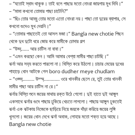
– “যতোই স্বাদ থাকুক। তাই বলে পাছার মতো নোংরা জায়গায় মুখ দিবি।”
– “মামা কখনো তোমার পাছা চাটেনি?”
– “ছিঃ তোর আব্বু তোর মতো এতো নোংরা নয়। পাছা তো দুরের ব্যাপার, সে
কখনো গুদেও মুখ দেয়নি।”
– “তোমার পাছাতেই তো আসল মজা।” Bangla new chotie পিছন
থেকে দুধ দুটো ধরে জোর করে মামীকে চোদার গল্প
– “উহ্হ্…… আর চাটিস না বাবা।”
– “এমন করছো কেন। আমি আমার বেশ্যা মামীর পাছা চাটছি।”
ঝর্না আর সহ্য করতে পারলো না। খিস্তি করে উঠলো। চাচার মেয়ের দুধের
পাহাড়ে ধোন আটকে গেল boro dudher meye chudlam
– “ওহ্হ্হ্……… উম্ম্ম্………… ওরে খানকীর ছেলে রে, তুই তোর খানকী
মামীর পাছা আর চাটিস না রে।”
ঝর্নার খিস্তি শুনে জয়ের মাথায় রক্ত উঠে গেলো। দুই হাতে দুই আঙ্গুল
একসাথে ঝর্নার গুদে পাছায় ঢুকিয়ে খেচতে লাগলো। পাছায় আঙ্গুল ঢুকতেই
ঝর্না এক ঝটকায় নিজেকে ছাড়িয়ে নিয়ে জয়কে দাঁড়া করিয়ে জয়ের লুঙ্গি
খুললো। জয়ের ধোন দেখে ঝর্না অবাক, লোহার মতো শক্ত হয়ে আছে।
Bangla new chotie