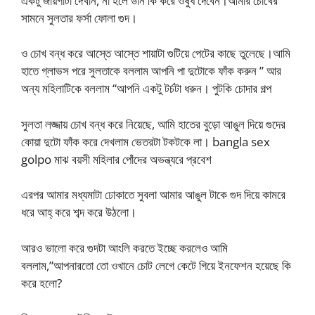
একটু জায়গাটা দেখান, না হলে উনি কি করে ওষুধ দেবেন।আমার চোখের
সামনে সুলতার ফর্সা ফোলা গুদ।
ও চোখ বন্ধ করে আস্তে আস্তে শায়াটা গুটিয়ে পেটের কাছে তুলেছে।আমি
হাতে গ্লাভস পরে সুলতাকে বললাম আপনি পা দুটোকে ফাঁক করুন ” আর
অন্য মহিলাটিকে বললাম “আপনি একটু টর্চটা ধরুন। পুটকি চোদার গল্প
সুলতা লজ্জায় চোখ বন্ধ করে নিয়েছে, আমি হাতের বুড়ো আঙুল দিয়ে গুদের
কোয়া দুটো ফাঁক করে দেখলাম ভেতরটা টকটকে লা। bangla sex
golpo মাঝ বয়সী মহিলার পোঁদের অভন্ত্যরে প্রবেশ
এরপর আমার মধ্যমাটা ঢোকাতে সুবলা আমার আঙুল টাকে গুদ দিয়ে কামরে
ধরে আহ্ করে শব্দ করে উঠলো।
আরও ভালো করে গুদটা আংলি করতে ইচ্ছে করলেও আমি
বললাম,”আপনারতো তো ওখানে চোট লেগে কেটে গিয়ে ইনফেশন হয়েছে কি
করে হলো?