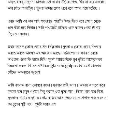
ডাক্তার বাবু দেখুননা আপনার তো আবার দাঁড়িয়ে গেছে, দিন না আর একবার
আর চাইব না সত্যি। সুবলা আমার চোদা খাবে বলে পাগল হয়ে উঠেছে।
এবার আমি ওর ডান পাটা পায়খানার পাদানির উপর দিতে বলে পেছন থেকে
গুদে বাঁড়া ভরে দিলাম।আমি শাওয়ারটা চালিয়ে ওকে কলের গোড়া টা ধরে
দাঁড়াতে বললাম।
এবার অনেক জোরে জোরে ঠাপ দিচ্ছিলাম।সুবলা ও জোরে জোরে শীৎকার
করতে করতে আঃআঃ আঃ আঃ আঃ করছে। হঠাৎ পাশের বাথরুম থেকে
আওয়াজ এলো কি হয়ছে দিদি? সুবলা আমার দিকে মুখ ঘুরিয়ে আস্তে করে
জিজ্ঞাসা করলো কি বলবো? bangla sex golpo মাঝ বয়সী মহিলার
পোঁদের অভন্ত্যরে প্রবেশ
আমি বললাম বলো কোমরে ব্যাথা।সুবলাও তাই বলল। আমায় আসতে করে
বললো ঘরে চলুন এখানে কিছু করলে ওরা বুঝে যাবে।ভিজে গায়ে ঘরে গিয়ে
সুবলাকে খাটের ছত্রী ধরে দাঁড় করিয়ে আমি পেছন থেকে ঠাপাতে শুরু করলাম
ওর চুলের মুঠি ধরে। পুটকি মারার গল্প