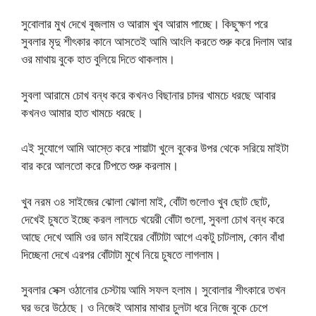
সুবোলার মুখ দেখে বুজলাম ও আরাম খুব আরাম পাচ্ছে। কিছুক্ষণ পরে
সুবলার মৃদু শীৎকার কানে আসতেই আমি আংলি করতে শুরু করে দিলাম আর
ওর মাথায় বুকে হাত বুলিয়ে দিতে থাকলাম।
সুবলা আরামে চোখ বন্ধ করে কখনও বিছানার চাদর খামচে ধরছে আবার
কখনও আমার হাত খামচে ধরছে।
এই সুযোগে আমি আস্তে করে শায়াটা খুলে বুকের উপর থেকে সরিয়ে মাইটা
বার করে আলতো করে টিপতে শুরু করলাম।
খুব নরম ৩৪ সাইজের ঝোলা ঝোলা মাই, বোঁটা গুলোও খুব ছোট ছোট,
দেখেই চুষতে ইচ্ছে করল লালচে খয়েরী বোঁটা গুলো, সুবলা চোখ বন্ধ করে
আছে দেখে আমি ওর ডান মাইয়ের বোঁটাটা আগে একটু চাটলাম, কোন বাঁধা
দিচ্ছেনা দেখে এরপর বোঁটাটা মুখে নিয়ে চুষতে লাগলাম।
সুবলার সেক্স ওঠানোর চেস্টায় আমি সফল হলাম। সুবোলার শীৎকারে তখন
ঘর ভরে উঠেছে। ও নিজেই আমার মাথার চুলটা ধরে নিজে বুকে চেপে