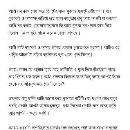
আমি সব কাজ শেষ করে তিনটের সময় সুবলার ফ্ল্যাটে পৌঁছলাম। ঘরে
ঢুকতেই ও আমাকে জড়িয়ে ধরে বলল ডাক্তার বাবু আজ আপনি যা বলবেন
আমি সব করবো।আসতে আসতে কি ভাবে চুদবো সব প্লান করে নিয়ে
ছিলাম। আজ সুবোলাকে অনেক ফ্রেশ লাগছে।
আমি খাটে বসতেই ও আমার জামার বোতাম খুলতে শুরু করলো। আমিও ওর
শাড়ির আঁচল টা সরিয়ে ব্লাউজের হুক গুলো খুলে দিলাম।
জামা খোলার পর আমার প্যান্ট আর জাঙ্গিয়াটা ও খুলে নিয়ে বাঁড়াটাকে হাতে
ধরে খিঁচতে শুরু করল। আমি বললাম কিহলো আজ কিছু বলার আগেই নিজে
থেকে সব আরম্ভ করে দেয় দিলে যে?
ডাক্তার বাবু দুদিন আমি ভালো করে ঘুমোতে পারিনি গো, যখনই চোখ বন্ধ
করছি দেখছি আপনি আমায় চুদছেন, যখন সিনেমা দেখছি মনে হচ্ছে আমি
আর আপনি এগুলো করছি।
যতবার ওষুধ টা লাগাচ্ছিলাম ততবার জল ভেঙেছে তাই আজ ব্যাথা কমতেই