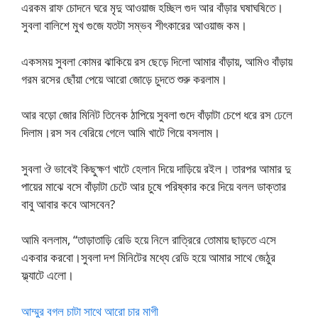
এরকম রাফ চোদনে ঘরে মৃদু আওয়াজ হচ্ছিল গুদ আর বাঁড়ার ঘষাঘষিতে।
সুবলা বালিশে মুখ গুজে যতটা সম্ভব শীৎকারের আওয়াজ কম।
একসময় সুবলা কোমর ঝাকিয়ে রস ছেড়ে দিলো আমার বাঁড়ায়, আমিও বাঁড়ায়
গরম রসের ছোঁয়া পেয়ে আরো জোড়ে চুদতে শুরু করলাম।
আর বড়ো জোর মিনিট তিনেক ঠাপিয়ে সুবলা গুদে বাঁড়াটা চেপে ধরে রস ঢেলে
দিলাম।রস সব বেরিয়ে গেলে আমি খাটে গিয়ে বসলাম।
সুবলা ঔ ভাবেই কিছুক্ষণ খাটে হেলান দিয়ে দাড়িয়ে রইল। তারপর আমার দু
পায়ের মাঝে বসে বাঁড়াটা চেটে আর চুষে পরিষ্কার করে দিয়ে বলল ডাক্তার
বাবু আবার কবে আসবেন?
আমি বললাম, “তাড়াতাড়ি রেডি হয়ে নিলে রাত্রিরে তোমায় ছাড়তে এসে
একবার করবো।সুবলা দশ মিনিটের মধ্যে রেডি হয়ে আমার সাথে জেঠুর
ফ্ল্যাটে এলো।
আম্মুর বগল চাটা সাথে আরো চার মাগী