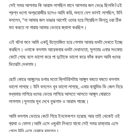
সেই সময় আপনার কি আরাম লাগছিল মানে আপনার জল ভেঙে ছিলকি?এই
প্রশ্ন গুলো অপ্রয়োজীয় হলেও আমি করি, শুনতে বেশ ভালই লাগছিল, উনি
বললেন, “না আমার জল ভাঙার আগেই ওদের হয়ে গিয়েছিল কিন্তু ওরা ঠিক
মত করতে না পারায় আমার ভেতরে জ্বালা করছিল।
এই ঘটনা শুনে আমি একটু উত্তেজিত হয়ে গেলাম আবার গুদটা দেখতে ইচ্ছে
করছিল। ওনাকে বললাম আরেকবার গুদটা দেখানতো, সুলতার এবার সংকোচ
কেটে গেছে বলে ভালো করে পা দুটোকে ভালো করে ফাঁক করল আমি গুদের
ভিতরটা দেখলাম।
ছোট কোরে আঙ্গুলের ডগার মতো ক্লিটরিসটায় আঙ্গুল ঘষতে ঘষতে বললাম
ভালো লাগছে। উনি বললেন খুব ভালো লাগছে, এবার ক্যান্দিড ভি জেল নিয়ে
মধ্যমায় লাগিয়ে গুদের ভেতর লাগিয়ে আসতে আসতে আঙ্গুল ঘোরাতে
লাগলাম।সুলতার মুখ দেখে বুঝলাম ও আরাম পাচ্ছে।
আমি বললাম ভেতরে কেটে গিয়ে ইনফেকশন হয়েছে আর তাই থেকেই ওই
ব্যাথা ও ফোলা।আমি এসে ওষুধটা লিখতে যাবো সেই সময় ডাক্তার এসে
গেলে উনি এসে চেয়ারে বসলেন।