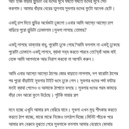
আট ইঞ্চি বাঁড়ার মুন্ডিটা ওর গুদের মুখে ঘষতে ঘষতে গুদের মুখে সেট
করলাম। আমার বাঁড়ার বেরের তুলনায় সুবলার গুদের ফুটো অনেক ছোট।
একটু চাপ দিতে মুন্ডির অর্ধেকটা ঢুকলো।এবার আমি আস্তে আস্তে চাপ
বাড়িয়ে পুরো মুন্ডিটা ঢোকালাম।সুবলা লাগছে তোমার?
একটু লাগছে ডাক্তার বাবু, পুরোটা ঢুকে গেছে?আমি বললাম না একটু ঢুকেছে
পুরোটা ঢোকালে একটু লাগবে, ব্যাথা সহ্য করতে পারবে তো?হ্যাঁ আজ যাই
হোক আমি আপনাকে আর নিরাশ করবো না আপনি করুন।
আমি এবার আস্তে আস্তে ঠাপের জোর বাড়াতে লাগলাম, দশ বারোটা ঠাপের
পর পুরো বাঁড়াটাই সুবলার টাইট গুদে ঢুকে গেল। সুবলার গুদের পর্দা ফাটার
মতই ব্যাথা পেলেও ও আমাকে ঠাপাতে বলছে। সুবলার গুদের গরম কামড়ে
বাঁড়া যেন আরো ফুলে উঠেছে। পুটকি মারার গল্প
মনে হচ্ছে এখুনি আমার রস বেরিয়ে যাবে। সুবলা এখন মৃদু শীৎকার করতে
করতে ঠাপ খাচ্ছে, মাঝে মাঝে নিজেও তলঠাপ দিচ্ছে।মিনিট পাঁচেক পরে
আমার রস বেরুবে বুঝতে পেরে সুবলাকে বললাম আমার বেরোবে কোথায়