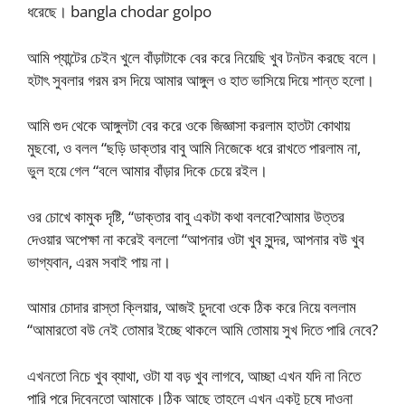
ধরেছে। bangla chodar golpo
আমি প্যান্টের চেইন খুলে বাঁড়াটাকে বের করে নিয়েছি খুব টনটন করছে বলে।
হটাৎ সুবলার গরম রস দিয়ে আমার আঙ্গুল ও হাত ভাসিয়ে দিয়ে শান্ত হলো।
আমি গুদ থেকে আঙ্গুলটা বের করে ওকে জিজ্ঞাসা করলাম হাতটা কোথায়
মুছবো, ও বলল “ছড়ি ডাক্তার বাবু আমি নিজেকে ধরে রাখতে পারলাম না,
ভুল হয়ে গেল “বলে আমার বাঁড়ার দিকে চেয়ে রইল।
ওর চোখে কামুক দৃষ্টি, “ডাক্তার বাবু একটা কথা বলবো?আমার উত্তর
দেওয়ার অপেক্ষা না করেই বললো “আপনার ওটা খুব সুন্দর, আপনার বউ খুব
ভাগ্যবান, এরম সবাই পায় না।
আমার চোদার রাস্তা ক্লিয়ার, আজই চুদবো ওকে ঠিক করে নিয়ে বললাম
“আমারতো বউ নেই তোমার ইচ্ছে থাকলে আমি তোমায় সুখ দিতে পারি নেবে?
এখনতো নিচে খুব ব্যাথা, ওটা যা বড় খুব লাগবে, আচ্ছা এখন যদি না নিতে
পারি পরে দিবেনতো আমাকে।ঠিক আছে তাহলে এখন একটু চুষে দাওনা