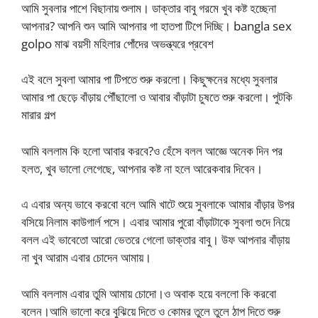
আমি সুবলার পাশে বিছানায় শুলাম। ডাক্তার বাবু গরমে খুব কষ্ট হচ্ছেনা
আপনার? আপনি শুন আমি আপনার গা হাতপা টিপে দিচ্ছি। bangla sex
golpo মাঝ বয়সী মহিলার পোঁদের অভন্ত্যরে প্রবেশ
এই বলে সুবলা আমার পা টিপতে শুরু করলো। কিছুক্ষনের মধ্যে সুবলার
আমার পা ছেড়ে বাঁড়ায় পৌঁছালো ও আবার বাঁড়াটা চুষতে শুরু করলো। পুটকি
মারার গল্প
আমি বললাম কি হলো আবার করবে?ও হেঁসে বলল আজ্ঞে অনেক দিন পর
হলত, খুব ভালো লেগেছে, আপনার কষ্ট না হলে আরেকবার দিবেন।
এ এবার অন্য ভাবে করবো বলে আমি খাটে শুয়ে সুবলাকে আমার বাঁড়ার উপর
বসিয়ে নিলাম কাউগার্ল পসে। এবার আমার পুরো বাঁড়াটাকে সুবলা গুদে নিয়ে
বলল এই ভাবেতো আরো ভেতরে গেলো ডাক্তার বাবু। উফ আপনার বাঁড়ায়
না খুব আরাম এবার চোদেন আমায়।
আমি বললাম এবার তুমি আমায় চোদো।ও অবাক হয়ে বললো কি করবো
বলেন।আমি ভালো করে বুঝিয়ে দিতে ও কোমর তুলে তুলে ঠাপ দিতে শুরু