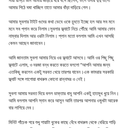
সারা রাস্তা উনি আমায় জড়িয়ে ধরে বসে ছিলেন, ফলে ওনার দুদু গুলো
আমার পিঠে ঘষা খাচ্ছিল তাতে আমার বাঁড়া দাড়িয়ে গেল।
আমার সূবলার টাইট গুদের কথা ভেবে ওকে চুদতে ইচ্ছে হল আর সব মনে
মনে সব প্লান করে নিলাম।সুবলার ফ্ল্যাটে নিচে পৌঁছে আমি আমার ফোন
নাম্বার দিলাম আর ওরটা নিলাম। প্লান মতো বললাম আমি এখন আসছি
কেমন আছেন জানাবেন।
আমি জানতাম সুবলা আমায় নিয়ে ওর ফ্ল্যাটে আসবে। আমি ওর পিছু পিছু
ফ্ল্যাটে এলাম, ও দরজা বন্ধ করতে করতে বললো “আপনি আমার জন্য
এতকিছু করলেন একটু সরবত খেয়ে তারপর যাবেন।এক কামরার সরকারি
ফ্ল্যাট সঙ্গে লাগোয়া বাথরুম কোনো রান্নাঘর ও নেই।
সুবলা আমায় সরবত দিয়ে বলল ডাক্তার বাবু আপনি একটু হাতমুখ ধুয়ে নিন।
আমি বললাম আপনি স্নান করে আসুন আমি তারপর আপনার ওষুধটা আরেক
বার লাগিয়ে দেব।
মিনিট পাঁচেক পরে শুধু শায়াটা বুকের কাছে বেঁধে বাথরুম থেকে বেরিয়ে শাড়ি