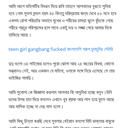
আমি আগে মহিলাটির বিবরন দিয়ে রাখি তাহলে আপনাদের বুঝতে সুবিধা
হবে।নাম সুবলা মন্ডল বয়স ৪৫ কিন্তু দরিদ্রতার জন্য দেখে ৫৮ মনে হবে
একদম রোগা পরিচর্চার অভাবে মুখের ও শরীরের চামড়া ঝুলে কুঁচকে গেছে
শরীরে প্রচুর পরিশ্রমের ছাপ সাথে একটু ভয় ও লজ্জা পেয়ে আমার দিকে
তাকিয়ে আছে।
teen girl gangbang fucked বাংলাদেশি গ্রুপ চুদাচুদির স্টোরি
দুদু গুলো ৩৪ সাইজের হলেও পুরো ঝোলা আর ২৪ বছরের বিধবা, কোনো
সন্ত্বানও নেই, আর একজন যে মহিলা, ওনাকে সঙ্গে নিয়ে এসেছে সে তার
ভাইজির শাশুড়ি।
আমি সুবোলা কে জিজ্ঞাসা করলাম আপনার কি অসুবিধা হচ্ছে বলুন।উনি
গুদের উপর হাত দিয়ে বললেন এখানে খুব ব্যাথা আর লাল হয়ে ফুলে আছে
আর মাসিক হচ্ছে না দেড় মাস হলো।
আমি কিছু চিন্তা করছি দেখে সুবলার বেইয়ান বললো দিদি ডাক্তার বাবুকে