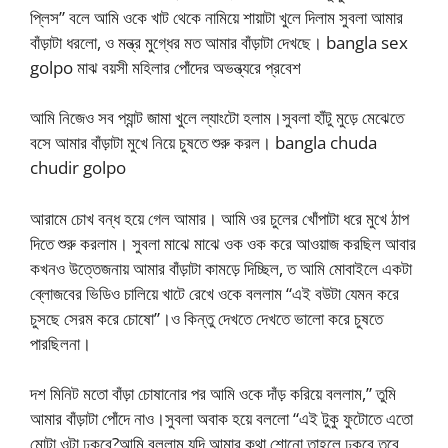
প্লিস” বলে আমি ওকে খাট থেকে নামিয়ে শায়াটা খুলে দিলাম সুবলা আমার
বাঁড়াটা ধরলো, ও মন্ত্র মুগ্ধের মত আমার বাঁড়াটা দেখছে। bangla sex
golpo মাঝ বয়সী মহিলার পোঁদের অভন্ত্যরে প্রবেশ
আমি নিজেও সব প্যান্ট জামা খুলে ল্যাংটো হলাম।সুবলা হাঁটু মুড়ে মেঝেতে
বসে আমার বাঁড়াটা মুখে নিয়ে চুষতে শুরু করল। bangla chuda
chudir golpo
আরামে চোখ বন্ধ হয়ে গেল আমার। আমি ওর চুলের খোঁপাটা ধরে মুখে ঠাপ
দিতে শুরু করলাম। সুবলা মাঝে মাঝে ওক ওক করে আওয়াজ করছিল আবার
কখনও উত্তেজনায় আমার বাঁড়াটা কামড়ে দিচ্ছিল, ত আমি মোবাইলে একটা
ব্লোজবের ভিডিও চালিয়ে খাটে রেখে ওকে বললাম “এই বউটা যেমন করে
চুসছে সেরম করে চোষো”।ও কিন্তু দেখতে দেখতে ভালো করে চুষতে
পারছিলনা।
দশ মিনিট মতো বাঁড়া চোষানোর পর আমি ওকে দাঁড় করিয়ে বললাম,” তুমি
আমার বাঁড়াটা পোঁদে নাও।সুবলা অবাক হয়ে বললো “এই টুকু ফুটোতে এতো
মোটা ওটা ঢুকবে?আমি বললাম যদি আমার কথা শোনো তাহলে ঢুকবে তবে