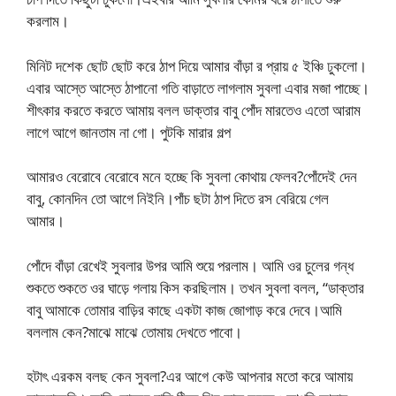
করলাম।
মিনিট দশেক ছোট ছোট করে ঠাপ দিয়ে আমার বাঁড়া র প্রায় ৫ ইঞ্চি ঢুকলো।
এবার আস্তে আস্তে ঠাপানো গতি বাড়াতে লাগলাম সুবলা এবার মজা পাচ্ছে।
শীৎকার করতে করতে আমায় বলল ডাক্তার বাবু পোঁদ মারতেও এতো আরাম
লাগে আগে জানতাম না গো। পুটকি মারার গল্প
আমারও বেরোবে বেরোবে মনে হচ্ছে কি সুবলা কোথায় ফেলব?পোঁদেই দেন
বাবু, কোনদিন তো আগে নিইনি।পাঁচ ছটা ঠাপ দিতে রস বেরিয়ে গেল
আমার।
পোঁদে বাঁড়া রেখেই সুবলার উপর আমি শুয়ে পরলাম। আমি ওর চুলের গন্ধ
শুকতে শুকতে ওর ঘাড়ে গলায় কিস করছিলাম। তখন সুবলা বলল, “ডাক্তার
বাবু আমাকে তোমার বাড়ির কাছে একটা কাজ জোগাড় করে দেবে।আমি
বললাম কেন?মাঝে মাঝে তোমায় দেখতে পাবো।
হটাৎ এরকম বলছ কেন সুবলা?এর আগে কেউ আপনার মতো করে আমায়