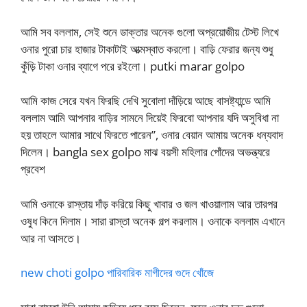
আমি সব বললাম, সেই শুনে ডাক্তার অনেক গুলো অপ্রয়োজীয় টেস্ট লিখে
ওনার পুরো চার হাজার টাকাটাই আত্মস্বাত করলো। বাড়ি ফেরার জন্য শুধু
কুঁড়ি টাকা ওনার ব্যাগে পরে রইলো। putki marar golpo
আমি কাজ সেরে যখন ফিরছি দেখি সুবোলা দাঁড়িয়ে আছে বাসষ্ট্যান্ডে আমি
বললাম আমি আপনার বাড়ির সামনে দিয়েই ফিরবো আপনার যদি অসুবিধা না
হয় তাহলে আমার সাথে ফিরতে পারেন”, ওনার বেয়ান আমায় অনেক ধন্যবাদ
দিলেন। bangla sex golpo মাঝ বয়সী মহিলার পোঁদের অভন্ত্যরে
প্রবেশ
আমি ওনাকে রাস্তায় দাঁড় করিয়ে কিছু খাবার ও জল খাওয়ালাম আর তারপর
ওষুধ কিনে দিলাম। সারা রাস্তা অনেক গল্প করলাম। ওনাকে বললাম এখানে
আর না আসতে।
new choti golpo পারিবারিক মাগীদের গুদে খোঁজে