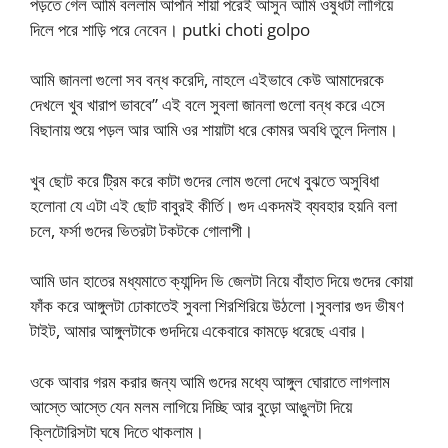
পড়তে গেল আমি বললাম আপনি শায়া পরেই আসুন আমি ওষুধটা লাগিয়ে
দিলে পরে শাড়ি পরে নেবেন। putki choti golpo
আমি জানলা গুলো সব বন্ধ করেদি, নাহলে এইভাবে কেউ আমাদেরকে
দেখলে খুব খারাপ ভাববে” এই বলে সুবলা জানলা গুলো বন্ধ করে এসে
বিছানায় শুয়ে পড়ল আর আমি ওর শায়াটা ধরে কোমর অবধি তুলে দিলাম।
খুব ছোট করে ট্রিম করে কাটা গুদের লোম গুলো দেখে বুঝতে অসুবিধা
হলোনা যে এটা এই ছোট বাবুরই কীর্তি। গুদ একদমই ব্যবহার হয়নি বলা
চলে, ফর্সা গুদের ভিতরটা টকটকে গোলাপী।
আমি ডান হাতের মধ্যমাতে ক্যান্দিদ ভি জেলটা নিয়ে বাঁহাত দিয়ে গুদের কোয়া
ফাঁক করে আঙ্গুলটা ঢোকাতেই সুবলা শিরশিরিয়ে উঠলো।সুবলার গুদ ভীষণ
টাইট, আমার আঙ্গুলটাকে গুদদিয়ে একেবারে কামড়ে ধরেছে এবার।
ওকে আবার গরম করার জন্য আমি গুদের মধ্যে আঙ্গুল ঘোরাতে লাগলাম
আস্তে আস্তে যেন মলম লাগিয়ে দিচ্ছি আর বুড়ো আঙুলটা দিয়ে
ক্লিটোরিসটা ঘষে দিতে থাকলাম।