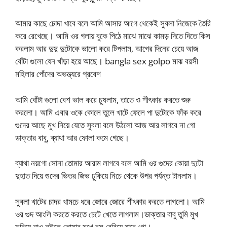
আমার কাছে চোদা খাবে বলে আমি আসার আগে থেকেই সুবলা নিজেকে তৈরি
করে রেখেছে। আমি ওর গলায় বুকে পিঠে মাঝে মাঝে কামড় দিতে দিতে কিস
করলাম আর দুদু দুটোকে ভালো করে টিপলাম, আগের দিনের চেয়ে আজ
বোঁটা গুলো যেন খাঁড়া হয়ে আছে। bangla sex golpo মাঝ বয়সী
মহিলার পোঁদের অভন্ত্যরে প্রবেশ
আমি বোঁটা গুলো বেশ ভাল করে চুষলাম, তাতে ও শীৎকার করতে শুরু
করলো। আমি এবার ওকে কোলে তুলে খাটে ফেলে পা দুটোকে ফাঁক করে
গুদের আছে মুখ নিয়ে যেতে সুবলা বলে উঠলো আজ আর লাগবে না গো
ডাক্তার বাবু, ব্যাথা আর ফোলা কমে গেছে।
ব্যাথা নয়গো সোনা তোমার আরাম লাগবে বলে আমি ওর গুদের কোয়া দুটো
দুহাত দিয়ে গুদের ভিতর জিভ ঢুকিয়ে নিচে থেকে উপর পর্যন্ত টানলাম।
সুবলা খাটের চাদর খামচে ধরে জোরে জোরে শীৎকার করতে লাগলো। আমি
ওর গুদ আংলি করতে করতে চেটে খেতে লাগলাম।ডাক্তার বাবু তুমি মুখ
সরিয়ে নাও নইলে তোমার মুখে রস বেরিয়ে যাবে গো।