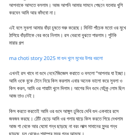
আপনাকে আসতে বললাম। আজ আপনি আমার সামনে পেছনে যতবার খুশি
করবেন আমি আর কাঁদবো না।
এই বলে সুবলা আমার বাঁড়া চুষতে শুরু করেছে। মিনিট পাঁচেক মতো ওর মুখে
ঠাপিয়ে বাঁড়াটাকে বের করে নিলাম। রস বেরবো বুঝতে পারলাম। পুটকি
মারার গল্প
ma choti story 2025 মা গুদ খুলে মুখের উপর ধরলো
এখনই রস খাবে না গুদে নেবে?জিজ্ঞেস করাতে ও বললো “আপনার যা ইচ্ছা।
আমি ওকে বুকে টেনে নিয়ে কিস করলাম এবার অনেক ভালো করে সুবলা ও
কিস করল, আমি ওর শায়াটা খুলে দিলাম। আগের দিন গুদে যেটুকু লোম ছিল
আজ তাও নেই।
কিস করতে করতেই আমি ওর গুদে আঙ্গুল ঢুকিয়ে দেখি গুদ একবারে রসে
জবজব করছে। ঠোঁট ছেড়ে আমি ওর গলায় ঘাড়ে কিস করতে গিয়ে দেখলাম
আজ গা থেকে আর ঘেমো গন্ধ ছাড়ছে না বরং লাক্স সাবানের সুন্দর গন্ধ
ছাড়ছে, চুল থেকেও শ্যাম্পুর সুন্দর গন্ধ আসছে।