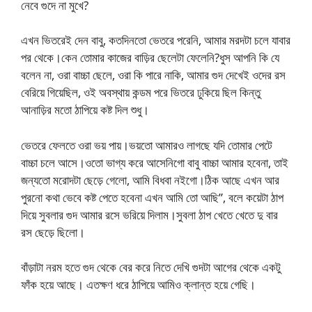
নেবে গুদে না মুখে?
এখন ভিতরেই দেন বাবু, কতদিনতো ভেতরে পরেনি, আমার মরদটা চলে যাবার
পর থেকে।কেন তোমার কাজের বাড়ির ছেলেটা ফেলেনি?ধুস আপনি কি যে
বলেন না, ওরা বাচ্চা ছেলে, ওরা কি পারে নাকি, আমার গুদ দেখেই ওদের রস
বেরিয়ে গিয়েছিল, ওই অবস্থায় কন্ডম পরে ভিতরে ঢুকিয়ে ছিল কিন্তু
আনাড়ির মতো ঠাপিয়ে কষ্ট দিল শুধু।
ভেতরে ফেলতে ওরা ভয় পায়।ভয়তো আমারও লাগছে যদি তোমার পেটে
বাচ্চা চলে আসে।ওতো ভাগ্য করে আসেনিগো বাবু বাচ্চা আমার হবেনা, তাই
জন্যতো মরোদটা ছেড়ে গেলো, আমি বিধবা নইগো।ঠিক আছে এখন আর
পুরনো কথা ভেবে কষ্ট পেতে হবেনা এখন আমি তো আছি”, বলে কয়েটা ঠাপ
দিয়ে সুবলার গুদ আমার রসে ভরিয়ে দিলাম।সুবলা ঠাপ খেতে খেতে দু বার
রস ছেড়ে ছিলো।
বাঁড়াটা নরম হতে গুদ থেকে বের করে নিতে দেখি গুদটা আগের থেকে একটু
ফাঁক হয়ে আছে। এতক্ষণ ধরে ঠাপিয়ে আমিও ক্লান্ত হয়ে গেছি।