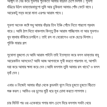
আঙ্গুল টা বের করে সুবলার পুটকিতে আমার বাঁড়াটা চেপে দিলাম। সুবলা
গুঁঙিয়ে উঠল ডাক্তারবাবুগো তুমি আর ঢুকিয়না আমার পোঁদ ফেটে যাবে।
আরেকটু সহ্য করো মানা এরপর আরাম পাবে।
সুবলা অনেক কষ্টে শুধু আমার বাঁড়ার তিন ইঞ্চি পোঁদে নিতে পারলো প্রথম
বারে। আমি ঠাপ দিতে থাকলাম কিন্তু ঠিক আরাম পাচ্ছিলাম না আর সুবলাও
খুব ব্যথায় কঁকিয়ে চলছিল। তাই রস না বেরোলেও ওকে ছেড়ে দিলাম।
পুটকি মারার গল্প
সুবোলা বুজলো যে আমি আরাম পাইনি তাই ইতস্তত করে বলল ডাক্তার বাবু
আরেকদিন আসবেন? আমি আজ আপনাকে সুখী করতে পারলাম না, আপনি
দয়া করে আমায় ক্ষমা করে দেন।আমি বললাম তুমি আমার রস খাবে? ও বলল
হ্যাঁ দেন।
এবার ও নিজেই আমার বাঁড়া থেকে কন্ডমটা খুলে নিয়ে চুষতে চুষতে খিঁচতে
শুরু করল। আমিও ওর চুলের মুঠি ধরে মুখ চোদা করতে লাগলাম।
চার মিনিট পর ওর একেবারে গলায় মাল ঢেলে দিয়ে বললাম সবটা খেয়ে