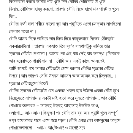
কিসকরতে করতে আমার শার্ট খুলে দিল.বৌদির পেটিকোট টা খুলে
নিলাম..বৌদিওসাহায্য করলো..তারপর বৌদি নিজে হাথে মার পানট ত খুলে
দিল..
বৌদির ফর্সা সাদা শরীরে কালো ব্রা আর প্যান্টিতে এতো চমত্কার লাগছিলো
যেবলার মতো না।
বৌদি আমার দিকে তাকিয়ে তার জিভ দিয়ে কামুকভাবে নিজের ঠোঁটদুটো
একবারচাটলো। তারপর একহাত দিয়ে ব্রা’র বামপাশটুকু নামিয়ে তার
স্তনের বোঁটাটা দেখালো। আমার তো এই যায় সেই যায় অবস্থা।নিজেকে
আর ধরেরাখতে পারছিলাম না। বৌদি আর একটু কাছে আসতেই
আমি জাপটে ধরে আমার ঠোঁটদুটো ঠেসে ধরলাম বৌদির স্তনের বোঁটার
উপরে।আর তারপর সেকি উমমম আমমম আআআঅহ করে চিত্কার..।
স্তনের বোঁটায়চুমো দিতেই
বৌদির স্তনের বোঁটাদুটো যেন একদম শক্ত হয়ে উঠলো.একটা বোঁটা মুখে
নিয়েচুষতে লাগলাম র একটা মাই হাথে করে মুলতে লাগলাম.. আর বৌদি
গোঙাতে শুরুকরল – আহহহ উহহহ আহ’আহ উহ’উহ আও,
ওমাগো… আও আও।কিছুক্ষণ পর বৌদি তার ব্রা আর প্যান্টি খুলে সম্পূর্ণ
নগ্ন হয়েআমার পাশে এসে শুয়ে পড়ল।বৌদি এবার যেন কামসুখের আনন্দে
গোঙাতেলাগলো – ওয়াও! আঃ,উওফ! ও মাগো! মরে