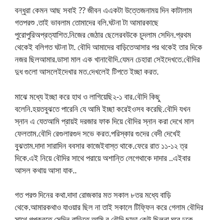
বন্ধুরা কেমন আছ সবাই ?? জীবন এএকটা উত্তেজনাময় দিন কাটালাম
গতপরশু .তাই ভাবলাম তোমাদের বলি.ঘটনা টা আমারকাছে
পুরোপুরিঅপ্রত্যাশিত.নিজের জেঠার ছেলেরবউকে চুদলাম সেদিন.প্রথম
থেকেই বলিগত ঘটনা টা. বৌদি আমাদের বাড়িতেআসার পর থকেই তার দিকে
নজর ছিলআমার.ডাসা মাল এক খানাবৌদি.যেমন চেহারা সেইদেখতে.বৌদির
দুধ গুলো আসলেইদেখার মত.দেখলেই টিপতে ইচ্ছা করত.
মাঝে মধ্যে ইচ্ছা করে হাথ ও লাগিয়েছি২-১ বার.বৌদি কিছু
বলেনি.হয়তবুঝতে পারেনি যে আমি ইচ্ছা করেইওসব করেছি.বৌদি যখন
স্নান এ যেতআমি প্রায়ই দরজার ফাক দিয়ে বৌদির স্নান করা দেখে মাল
ফেলতাম.বৌদি রেগুলারগুদ সভে করত.পরিস্কার গুদের বেদী দেখেই
বুঝতাম.দাদা সারাদিন ববসার কাজেইবাস্ত থাকে.ফেরে রাত ১১-১২ ত্র
দিকে.এই নিয়ে বৌদির সাথে পরায়ে অশান্তি লেগেথাকে দাদার ..এইবার
আসল কথায় আসা যাক..
গত পরশু দিনের কথা.দাদা রোজকার মত সকাল ৮তর মধ্যে বাড়ি
থেকে.আমারকথাও যাওয়ার ছিল না তাই সকালে টিফ্ফিন করে গেলাম বৌদির
সাথে গল্পকরতে.সেদিন বাড়িতে আমি র বৌদি ছাড়া কেউ ছিলনা.ঘরে ঢুকে