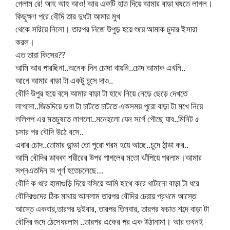
গেলাম রে! আহ আহ আও! আর একটি হাত দিয়ে আমার বাড়া ঘষতে লাগল।
কিছুক্ষণ পরে বৌদি তার দুধটা আমার মুখ
থেকে সরিয়ে নিলো। তারপর নিজে উপুড় হয়ে শুয়ে আমাক চুদার ইসারা
করল।
এত তারা কিসের??
আমি আর পারছিনা..অনেক দিন চোদা খায়নি..চোদ আমাক এখনি..
আগে আমার বাড়া টা একটু চুসে দাও..
বৌদি উপুর হয়ে বসে আমার বাড়া টা হাথে নিয়ে নেড়ে ছেড়ে দেখতে
লাগলো..জিভদিয়ে ডগা টা চাটতে চাটতে একসময় পুরো বাড়া টা মখে নিয়ে
ললিপপ এর মতচুষতে লাগলো..মনেহলো যেন সর্গে পৌছে যাব..মিনিট ৫
চসার পর বৌদি উঠে বসে..
এবার চোদ..তোমার ডান্ডা তো পুরো গরম হয়ে আছে..চুদে ঠান্ডা কর..
আমি বৌদির ডাবকা শরীরের উপর পাগলের মতো ঝাঁপিয়ে পরলাম।আমার
সপ্নএতদিন অ পূর্ণ হতেচলেছে…
বৌদি ক ধরে হামাগুড়ি দিয়ে বসিয়ে আমি হাথে করে থাটানো বাড়া টা ধরে
বৌদিরগুদের ঠিক মাথায় আনলাম তারপর বৌদির চেরায় প্রথমে আস্তে
আস্তে একবার,তারপর দুইবার, তারপর তিনবার, তারপর ফচাত শব্দে বাড়া টা
বৌদির গুদে ঠেসেধরলাম ..তারপর একের পর এক উঠানামা। আর তখনই