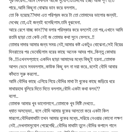
পূরণকরেনা..আমি দেখলাম আজে সুযোগ.এতদিনের ইচ্ছা আজ পূর্ণ হতে
পারে..আমি কিছুনা বোঝার ভান করে বললাম..
তো কি হয়েছে??দাদা এত পরিশ্রম করে টা তো তোমাদের ভালোর জন্যই.
দেখেছ তো,এই জন্যই বলেছিলাম.তমি বুঝবেনা.
আরে রেগে যাচ্ছ কান??যা বলার পরিস্কার করে বললেই তো পর,এখানে আমি
রতমি ছাড়া তো কেউ নেই জ তোমার কথা সুনে ফেলবে..!!
তোমার দাদার আমার জন্য সময় নেই,আমার কষ্ট একটুও বোঝেনা.সেই বিয়ের
দিনরাতের পর ভেবেছিলাম বরের কাছে অনেক আদর পাব..কিন্তু কোথায়
কি..!!!এখনসপ্তাহে একদিন ছাড়া আমাদের মধ্যে কিছুই হয়না..তোমাক
আপন ভেবে সববললাম..কাউক কিছু বল না দয়া করে..বলেই বৌদি আবার
কাঁদতে সুরু করলো..
আমি বৌদির কাছে এগিয়ে গিয়ে বৌদির মাথা টা বুকের কাছে জড়িয়ে ধরে
মাথায়হাথ বুলিয়ে দিতে দিতে বললাম,বৌদি একটা কথা বলব??
বলো..
তোমাক আমার খুব ভালোলাগে..তোমাকে খুব মিষ্টি দেখতে..
ধ্যাত অসভ্ভো.. বলে বৌদি আমার বুকের আলতো করে একটা কিল
মারলো.বৌদিরমাথাটা তখন আমার বুকের মধ্যে..সরিয়ে নেওয়ার কোনো লক্ষণ
নেই..দেখলামসুযোগ পেয়েগেছি..বৌদির মাথাটা তুলে বৌদির কপালে গালে