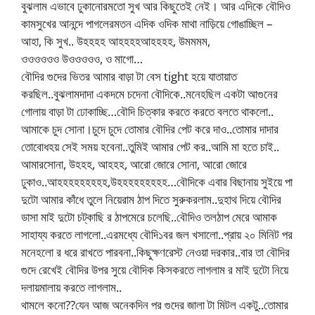
বুঝলাম এভাবে ঢুকানোরমতো সুখ আর কিছুতেই নেই। আর এদিকে বৌদিও
কামসুখের আনন্দে পাগলেরমতন এদিক ওদিক মাথা নাড়িয়ে গোঙাচ্ছিল –
আহা, কি সুখ.. উহহহহ আহহহহআহহহহ, উমমমম,
ওওওওওও উওওওওও, ও মাগো…
বৌদির গুদের ভিতর আমার বাড়া টা বেস tight হয়ে যাতায়াত
করছিল..বুঝলামদাদা একদমে চদেনা বৌদিকে..মনেহছিল একটা আগুনের
গোলায় বাড়া টা ঢোকাচ্ছি…বৌদি চিত্কার করতে করতে বলতে থাকলো..
আমাকে চুদ সোনা।চুদে চুদে তোমার বৌদির পেট করে দাও..তোমার দাদার
তোবোধহয় সেই সময় হবেনা..তুমিই আমার পেট কর..আমি মা হতে চাই..
আমারসোনা, উহহহ, আহহহ, আরো জোরে সোনা, আরো জোরে
ঢুকাও..আহহহহহহহহহ,উহহহহহহহহহ…বৌদিকে এবার বিছানায় সুইয়ে পা
দুটো আমার কাঁধে তুলে নিয়েরাম ঠাপ দিতে সুরুকরলাম..দুহাথ দিয়ে বৌদির
ডাসা মাই দুটো চট্কাছি র ঠাপমেরে চলেছি..বৌদিও তলঠাপ মেরে আমাক
সাহায্য করতে লাগলো..এরমধ্যে বৌদি১বর জল খসালো..প্রায় ২০ মিনিট পর
মনেহলো র ধরে রাখতে পারবনা..কিছুক্ষণরেস্ট নেওয়া দরকার..বার তা বৌদির
গুদে রেখেই বৌদির উপর সুয়ে বৌদিক কিসকরতে লাগলাম র মাই দুটো নিয়ে
দলায়মালায় করতে লাগলাম..
থামলে কনো??যেন আজ অনেকদিন পর গুদের জালা টা মিটল একটু..তোমার