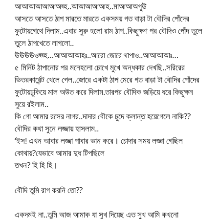
আআআআআআঅহ্হ..আআআআআহ..মাআআঅগূঊ
আসতে আসতে ঠাপ মারতে মারতে একসময় গত বাড়া টা বৌদির পোঁদের
ফুটোয়গেথে দিলাম..এবার সুরু হলো রাম ঠাপ..কিছুক্ষণ পর বৌদিও পোঁদ তুলে
তুলে ঠাপখেতে লাগলো..
ঊঊঊঊওহ্হ্হ…আআআআহঃ..আরো জোরে থাপাও..আআআআঃ…
৫ মিনিট ঠাপানোর পর মনেহলো চোখে মুখে অন্ধকার দেখছি..সরিরের
ভিতরকার্রেন্ট খেলে গেল..জোরে একটা ঠাপ মেরে গত বাড়া টা বৌদির পোঁদের
ফুটোয়ঢুকিয়ে মাল অউত করে দিলাম.তারপর বৌদিক জড়িয়ে ধরে কিছুক্ষন
সুয়ে রইলাম..
কি গো আমার রসের নাগর..দাদার বৌকে চুদে ক্লান্ত হয়েগেলে নাকি??
বৌদির কথা সুনে লজ্জায় হাসলাম..
‘ইস! এখন আবার লজ্জা পাবার ভান করে। চোদার সময় লজ্জা গেছিল
কোথায়?যেভাবে আমার দুধ টিপছিলে
তখন? হি হি হি।
বৌদি তুমি রাগ করনি তো??
একদমই না..তুমি আজ আমাক যা সুখ দিয়েছ এত সুখ আমি কখনো