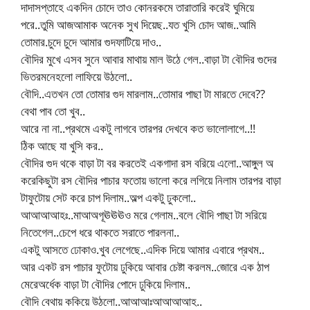
দাদাসপ্তাহে একদিন চোদে তাও কোনরকমে তারাতারি করেই ঘুমিয়ে
পরে..তুমি আজআমাক অনেক সুখ দিয়েছ..যত খুসি চোদ আজ..আমি
তোমার.চুদে চুদে আমার গুদফাটিয়ে দাও..
বৌদির মুখে এসব সুনে আবার মাথায় মাল উঠে গেল..বাড়া টা বৌদির গুদের
ভিতরমনেহলো লাফিয়ে উঠলো..
বৌদি..এতখন তো তোমার গুদ মারলাম..তোমার পাছা টা মারতে দেবে??
বেথা পাব তো খুব..
আরে না না..প্রথমে একটু লাগবে তারপর দেখবে কত ভালোলাগে..!!
ঠিক আছে যা খুসি কর..
বৌদির গুদ থকে বাড়া টা বর করতেই একগাদা রস বরিয়ে এলো..আঙ্গুল অ
করেকিছুটা রস বৌদির পাচার ফতোয় ভালো করে লগিয়ে নিলাম তারপর বাড়া
টাফুটোয় সেট করে চাপ দিলাম..অল্প একটু ঢুকলো..
আআআআহঃ..মাআঅগূঊঊঊও মরে গেলাম..বলে বৌদি পাছা টা সরিয়ে
নিতেগেল..চেপে ধরে থাকতে সরাতে পারলনা..
একটু আসতে ঢোকাও.খুব লেগেছে..এদিক দিয়ে আমার এবারে প্রথম..
আর একট রস পাচার ফুটোয় ঢুকিয়ে আবার চেষ্টা করলম..জোরে এক ঠাপ
মেরেঅর্ধেক বাড়া টা বৌদির পোদে ঢুকিয়ে দিলাম..
বৌদি বেথায় ককিয়ে উঠলো..আআআঃআআআআহ..