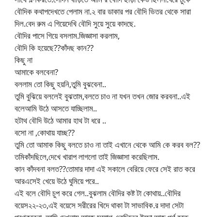
বৌদিক কথাপদেখতে পেলাম না.২ বার ডাকার পর বৌদি ভিতর থেকে সারা
দিল.বেদ রুম এ গিয়েদেখি বৌদি সুয়ে সুয়ে কাদছে.
বৌদির পাসে গিয়ে বসলাম.জিজ্ঞাসা করলাম,
বৌদি কি হয়েছে??কাঁদছ কান??
কিছু না
আমাকে বলবেনা?
বললাম তো কিছু হয়নি,তুমি বুঝবেনা..
তুমি বুঝিয়ে বললেই বুঝতাম,বলতে চাও না যখন তখন জোর করবনা..এই
বলেআমি উঠে আসতে যাচ্ছিলাম..
হটাথ বৌদি উঠে আমার হাথ টা ধরে ..
বসো না ,কোথায় যাচ্ছ??
তুমি তো আমাক কিছু বলতে চাও না তাই এখানে থেকে আমি কে করব বল??
তমিকাঁদছিলে,দেখে খারাপ লাগলো তাই জিজ্ঞাসা করেছিলাম.
কান কাঁদবনা বলত??তোমার দাদা এই সকালে বেরিয়ে ফেরে সেই রাত করে
আরএসেই খেয়ে উঠে ঘুমিয়ে পরে..
এই বলে বৌদি চুপ করে গেল..বুঝলাম বৌদির কষ্ট টা কোথায়..বৌদির
বয়েস২২-২৩,এই বয়েসে সরীরের খিদে থাকা টা সাভাবিক.র দাদা সেটা