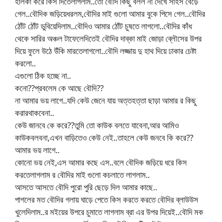
হালকা করে কিস দিতেলাগলাম..তো বৌদি কিছু বলল না দেখে সাহস বেড়ে
গেল..বৌদিক জড়িয়েধরলম,বৌদির মাই গুলো আমার বুকে পিসে গেল..বৌদির
ঠোঁট ঠোঁট ডুবিয়েদিলাম..বৌদিও আমার ঠোঁট চুষতে লাগলো..বৌদির কাঁধ
থেকে সারির অঞ্চল টাফেলেদিতেই বৌদির দাব্কা মাই জোড়া ব্লৌসের উপর
দিয়ে ফুলে উঠে উঁকি মারতেলাগলো..বৌদি লজ্জায় দু হাথ দিয়ে ঢাকার চেষ্টা
করলো..
এগুলো ঠিক হচ্ছে না..
কনো??প্রবলেম কে আছে বৌদি??
না আমার ভয় লাগে..যদি কেউ জেনে যায় অত্তহত্তা ছাড়া আমার র কিছু
করারথাকবেনা..
কেউ জানবে কে করে??তুমি তো কাউক বলতে যাবেনা,আর আমিও
কাউকবলবনা,এখন বাড়িতেও কেউ নেই..তাহলে কেউ জনবে কি করে??
আমার ভয় লাগে..
কোনো ভয় নেই,এস আমার কছে এস..বলে বৌদিক জড়িয়ে ধরে কিস
করতেলাগলাম র বৌদির মাই গুলো কচলাতে লাগলাম..
আসতে আসতে বৌদি পুরো পুরি ছেড়ে দিল আমার কাছে..
পাগলের মত বৌদির গলায় ঘাড়ে পেতে কিস করতে করতে বৌদির ব্লাউউস
খুলেদিলাম..র মইয়ের উপরে চুমাতে লাগলাম ব্রা এর উপর দিয়েই..বৌদি মক