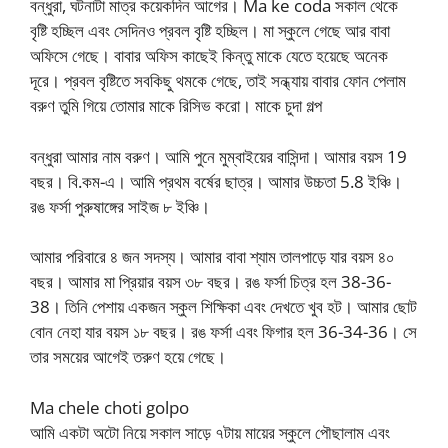
বন্ধুরা, ঘটনাটা মাত্র কয়েকদিন আগের। Ma ke coda সকাল থেকে
বৃষ্টি হচ্ছিল এবং সেদিনও প্রবল বৃষ্টি হচ্ছিল। মা স্কুলে গেছে আর বাবা
অফিসে গেছে। বাবার অফিস কাছেই কিন্তু মাকে যেতে হয়েছে অনেক
দূরে। প্রবল বৃষ্টিতে সবকিছু থমকে গেছে, তাই সন্ধ্যায় বাবার ফোন পেলাম
বরুণ তুমি গিয়ে তোমার মাকে রিসিভ করো। মাকে চুদা গল্প
বন্ধুরা আমার নাম বরুণ। আমি পুনে মুম্বাইয়ের বাসিন্দা। আমার বয়স 19
বছর। বি.কম-এ। আমি প্রথম বর্ষের ছাত্র। আমার উচ্চতা 5.8 ইঞ্চি।
রঙ ফর্সা পুরুষাঙ্গের সাইজ ৮ ইঞ্চি।
আমার পরিবারে ৪ জন সদস্য। আমার বাবা শ্যাম তালপাড়ে যার বয়স ৪০
বছর। আমার মা প্রিয়ার বয়স ৩৮ বছর। রঙ ফর্সা চিত্র হল 38-36-
38। তিনি পেশায় একজন স্কুল শিক্ষিকা এবং দেখতে খুব হট। আমার ছোট
বোন নেহা যার বয়স ১৮ বছর। রঙ ফর্সা এবং ফিগার হল 36-34-36। সে
তার সময়ের আগেই তরুণ হয়ে গেছে।
Ma chele choti golpo
আমি একটা অটো নিয়ে সকাল সাড়ে ৭টায় মায়ের স্কুলে পৌছালাম এবং