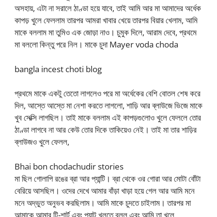
অসহায়, এটা না সরালে ঠাণ্ডা হয়ে যাবে, তাই আমি আর মা আমাদের অর্ধেক
কাপড় খুলে ফেললাম তারপর আমরা খাবার খেয়ে তারপর বিয়ার খেলাম, আমি
মাকে বললাম মা তুমিও এক জোড়া নাও। চুমুক দিলে, আরাম দেবে, প্রথমে
মা বললো কিন্তু পরে নিল। মাকে চুদা Mayer voda choda
bangla incest choti blog
প্রথমে মাকে একটু তেতো লাগলেও পরে মা অর্ধেকের বেশি বোতল শেষ করে
দিল, আস্তে আস্তে মা নেশা করতে লাগলো, শাড়ি আর ব্লাউজে ভিজে মাকে
খুব সেক্সি লাগছিল। তাই মাকে বললাম এই কাপড়গুলোও খুলে ফেললে তোর
ঠাণ্ডা লাগবে না আর কেউ তোর দিকে তাকিয়েও নেই। তাই মা তার শাড়ির
ব্লাউজও খুলে ফেলল,
Bhai bon chodachudir stories
মা ছিল গোলাপি রঙের ব্রা আর প্যান্টি। ব্রা থেকে ওর গোরা আর মোটা বোঁটা
বেরিয়ে আসছিল। ওদের দেখে আমার বাঁড়া খাড়া হয়ে গেল আর আমি মনে
মনে অদ্ভুত অনুভব করছিলাম। আমি মাকে চুদতে চাইলাম। তারপর মা
আমাকে আমার টি-শার্ট এবং প্যান্ট খুলতে বলল এবং আমি তা খুলে