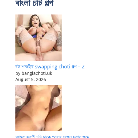
বাংলা চটি গল্প
বউ শাশুড়ির swapping choti গল্প – 2
by banglachoti.uk
August 5, 2026
আমরা সবাই চুদি মাকে আবার বেগুন ঢুকায় গুদে