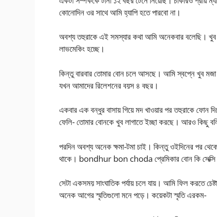
একটা সম্পর্ককে টানা ১২ বছর টেনে নিয়েছি। চাকরিও প্রায় ম
কোনোদিন ওর সাথে আমি হ্যাপি হতে পারবো না।
অবশ্য তহুরাকে এই সমস্যার কথা আমি অনেকবার বলেছি। খুব 
লাভমেকিং হচ্ছে।
কিন্তু বারবার তোমার বোন চলে আসছে। আমি স্বপ্নে খুব মজা
যখন আমাদের রিলেশনের বয়স ৪ বছর।
একবার এক বন্ধুর বাসায় গিয়ে মদ খাওয়ার পর তহুরাকে ফোন দি
ফেলি- তোমার বোনকে খুব লাগাতে ইচ্ছা করছে। আরও কিছু বল
পরদিন অবশ্য অনেক ক্ষমা-টমা চাই। কিন্তু ওইদিনের পর থেকে
থাকে। bondhur bon choda প্রেমিকার বোন কি সেক্সি 
সেটা একসময় সাংঘাতিক পর্যায় চলে যায়। আমি ফিল করতে চেষ
অনেক আগের স্মৃতিগুলো মনে পড়ে। কয়েকটা স্মৃতি এরকম-