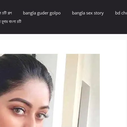
 চটি গল্প
bangla guder golpo
bangla sex story
bd ch
 চুদার বাংলা চটি