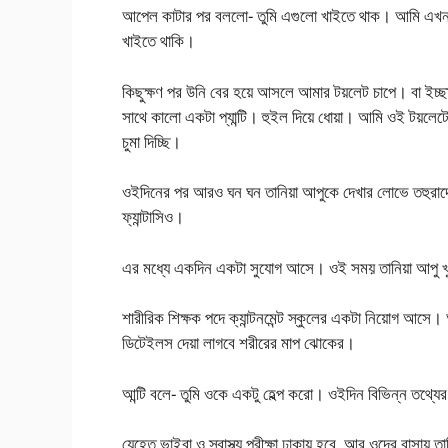
আপেল কাটার পর বললো- তুমি এগুলো খাইতে থাক। আমি এ
খাইতে থাকি।
কিছুক্ষণ পর উনি বের হয়ে আসলে আমার টয়লেট চাপে। বা ইচ্ছা 
সাথে কালো একটা প্যান্টি। হুইল দিয়ে ধোয়া। আমি ওই টয়লেটে 
চুমা দিচ্ছি।
ওইদিনের পর আরও ঘন ঘন তানিয়া আপুকে দেখার লোভে তহুরাদে
ফ্যান্টাসিও।
এর মধ্যে একদিন একটা সুযোগ আসে। ওই সময় তানিয়া আপু খু
শারীরিক শিক্ষক পদে ক্যান্টনমেন্ট স্কুলের একটা নিয়োগ আ
ডিটেইলস দেয়া লাগবে শরীরের মাপ ঝোকের।
আন্টি বলে- তুমি ওকে একটু হেল্প করো। ওইদিন বিভিন্ন তথ্যে
যেহেতু ভাইবা ও স্বাস্থ্য পরীক্ষা ঢাকায় হবে, আর ওদের বাসা