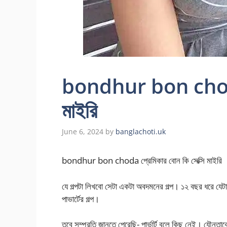
bondhur bon choda প
মাইরি
June 6, 2024
by
banglachoti.uk
bondhur bon choda প্রেমিকার বোন কি সেক্সি মাইরি
যে গল্পটা লিখবো সেটা একটা অবদমনের গল্প। ১২ বছর ধরে যেট
পাভার্টের গল্প।
তবে সম্প্রতি জানতে পেরেছি- পার্ভার্ট বলে কিছু নেই। যৌ