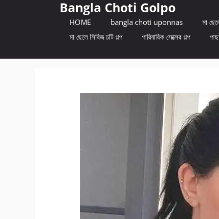
Bangla Choti Golpo
Skip
to
HOME
bangla choti uponnas
মা ছেলে
content
মা ছেলে সিরিজ চটি গল্প
পারিবারিক সেক্সের গল্প
পাছা