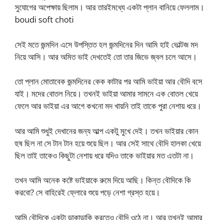
সুযোগের অপেক্ষায় ছিলাম। আর তারইমধ্যে একটা প্লান বানিয়ে ফেললাম।
boudi soft choti
সেই মতে জন্মদিন এসে উপস্তিত হল জন্মদিনের দিন আমি হাই ভোল্টজ মদ
নিয়ে আসি। আর অমিত ভাই দেখতেই তো তার জিভে জ্বল চলে আসে।
তো প্লান মোতাবেক জন্মদিনের কেক কাটার পর আমি ভাইয়া আর বৌদি বসে
যাই। মদের বোতল নিয়ে। তখনই ভাইয়া আমার সামনে এক বোতল খেয়ে
ফেলে আর ভাইয়া এর আগে কখনো মদ খায়নি তাই তাকে পুরা নেশায় ধরে।
আর আমি শুধুই দেখানের জন্য আল্প একটু মুখে দেই। তখন ভাইয়ার কোন
হুষ ছিল না সে টান টান হয়ে শুয়ে ছিল। আর সেই সাথে বৌদি হালকা খেয়ে
ছিল তাই তাকেও কিছুটা নেশায় ধরে যদিও তাকে ভাইয়ার মত এতটা না।
তখন আমি অনেক কষ্টে ভাইয়াকে রুমে দিয়ে আছি। কিন্ত বৌদিকে কি
করবো? সে বাহিরেই ফ্লোরে শুয়ে পড়ে নেশা গ্রস্ত হয়ে।
আমি বৌদিকে একটা ডাকাডাকি করতেও বৌদি ওঠে না। আর তখনই আমার