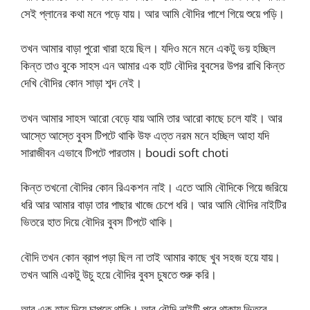
সেই প্লানের কথা মনে পড়ে যায়। আর আমি বৌদির পাশে গিয়ে শুয়ে পড়ি।
তখন আমার বাড়া পুরো খারা হয়ে ছিল। যদিও মনে মনে একটু ভয় হচ্ছিল
কিন্ত তাও বুকে সাহস এন আমার এক হাট বৌদির বুবসের উপর রাখি কিন্ত
দেখি বৌদির কোন সাড়া শব্দ নেই।
তখন আমার সাহস আরো বেড়ে যায় আমি তার আরো কাছে চলে যাই। আর
আস্তে আস্তে বুবস টিপটে থাকি উফ এত্ত নরম মনে হচ্ছিল আহা যদি
সারাজীবন এভাবে টিপটে পারতাম। boudi soft choti
কিন্ত তখনো বৌদির কোন রিএকশন নাই। এতে আমি বৌদিকে গিয়ে জরিয়ে
ধরি আর আমার বাড়া তার পাছার খাজে চেপে ধরি। আর আমি বৌদির নাইটির
ভিতরে হাত দিয়ে বৌদির বুবস টিপটে থাকি।
বৌদি তখন কোন ব্রাপ পড়া ছিল না তাই আমার কাছে খুব সহজ হয়ে যায়।
তখন আমি একটু উচু হয়ে বৌদির বুবস চুষতে শুরু করি।
আর এক হাত দিয়ে চাপতে থাকি। আর বৌদি নাইটি পরে থাকায় ভিতরে