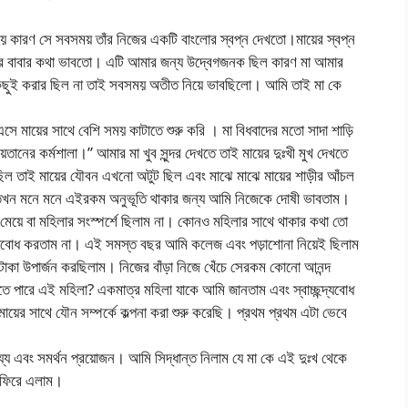
 কারণ সে সবসময় তাঁর নিজের একটি বাংলোর স্বপ্ন দেখতো।মায়ের স্বপ্ন
 আর বাবার কথা ভাবতো। এটি আমার জন্য উদ্বেগজনক ছিল কারণ মা আমার
 কিছুই করার ছিল না তাই সবসময় অতীত নিয়ে ভাবছিলো। আমি তাই মা কে
ে মায়ের সাথে বেশি সময় কাটাতে শুরু করি । মা বিধবাদের মতো সাদা শাড়ি
ের কর্মশালা।” আমার মা খুব সুন্দর দেখতে তাই মায়ের দুঃখী মুখ দেখতে
িল তাই মায়ের যৌবন এখনো অটুট ছিল এবং মাঝে মাঝে মায়ের শাড়ীর আঁচল
ে তখন মনে মনে এইরকম অনুভূতি থাকার জন্য আমি নিজেকে দোষী ভাবতাম।
 বা মহিলার সংস্পর্শে ছিলাম না। কোনও মহিলার সাথে থাকার কথা তো
ছন্দ্যবোধ করতাম না। এই সমস্ত বছর আমি কলেজ এবং পড়াশোনা নিয়েই ছিলাম
াকা উপার্জন করছিলাম। নিজের বাঁড়া নিজে খেঁচে সেরকম কোনো আনন্দ
পারে এই মহিলা? একমাত্র মহিলা যাকে আমি জানতাম এবং স্বাচ্ছন্দ্যবোধ
ের সাথে যৌন সম্পর্কে কল্পনা করা শুরু করেছি। প্রথম প্রথম এটা ভেবে
্য এবং সমর্থন প্রয়োজন। আমি সিদ্ধান্ত নিলাম যে মা কে এই দুঃখ থেকে
 ফিরে এলাম।