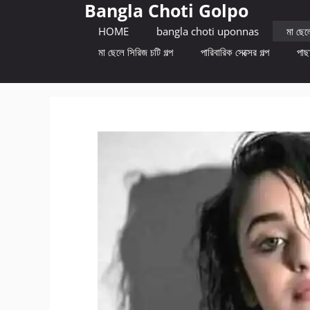
Bangla Choti Golpo
Skip
to
HOME
bangla choti uponnas
মা ছেলে
content
মা ছেলে সিরিজ চটি গল্প
পারিবারিক সেক্সের গল্প
পাছা