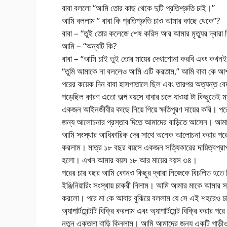
বাবা বললো “আমি তোর কাছ থেকে দুটি প্রতিশ্রুতি চাই।”
আমি বললাম ” বাবা কি প্রতিশ্রুতি চাও আমার কাছে থেকে”?
বাবা – “তুই তোর কলেজে শেষ করিস আর আমার মৃত্যুর দ্বারা ব
আমি – “অন্যটি কি?
বাবা – “আমি চাই তুই তোর মায়ের দেখাশোনা করবি এবং কখন
“তুমি আমাকে না বললেও আমি এটি করতাম,” আমি বাবা কে আশ
পরের কয়েক দিন বাবা হাসপাতালে ছিল এবং তারপর অত্যন্ত বেদ
পড়েছিল কারণ এতো অল্প বয়সে বাবার চলে যাওয়া টা কিছুতেই
একজন আইনজীবীর কাছে নিয়ে গিয়ে ক্ষতিপূরণ দায়ের করি। পর
জন্য আলোচনার প্রস্তাব দিতে আমাদের বাড়িতে আসেন। আমা
আমি সংস্থার আধিকারিক দের সাথে অনেক আলোচনা করার পরে তা
করলাম। মাত্র ১৮ বছর বয়সে একজন সত্যিকারের দায়িত্বপ্রা
হলো। এখন আমার বয়স ১৮ আর মায়ের বয়স ৩৪।
পরের চার বছর আমি কোনও কিছুর দ্বারা নিজেকে বিচলিত হতে
ইঞ্জিনিয়ারিং সংস্থায় চাকরী নিলাম। আমি আমার মাকে আমার স
করলো। পরে মা কে আবার বুঝিয়ে বললাম যে সে এই শহরেও চাক
অ্যাপার্টমেন্টটি বিক্রি করলাম এবং অ্যাপার্টমেন্ট বিক্রি কর
নতুন একতলা বাড়ি কিনলাম। আমি আমাদের জন্য একটি গাড়