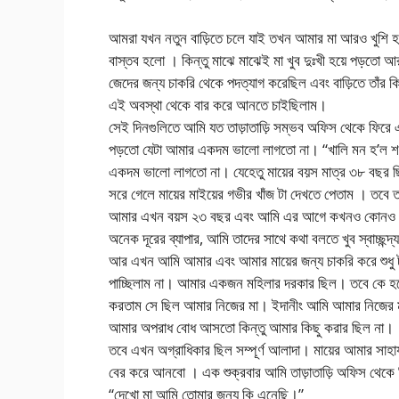
আমরা যখন নতুন বাড়িতে চলে যাই তখন আমার মা আরও খুশি হয়
বাস্তব হলো । কিন্তু মাঝে মাঝেই মা খুব দুঃখী হয়ে পড়তো
জেদের জন্য চাকরি থেকে পদত্যাগ করেছিল এবং বাড়িতে তাঁর
এই অবস্থা থেকে বার করে আনতে চাইছিলাম।
সেই দিনগুলিতে আমি যত তাড়াতাড়ি সম্ভব অফিস থেকে ফিরে এস
পড়তো যেটা আমার একদম ভালো লাগতো না। “খালি মন হ’ল শয়তান
একদম ভালো লাগতো না। যেহেতু মায়ের বয়স মাত্র ৩৮ বছর ছ
সরে গেলে মায়ের মাইয়ের গভীর খাঁজ টা দেখতে পেতাম । তব
আমার এখন বয়স ২৩ বছর এবং আমি এর আগে কখনও কোনও মেয়ে
অনেক দূরের ব্যাপার, আমি তাদের সাথে কথা বলতে খুব স্বাচ্
আর এখন আমি আমার এবং আমার মায়ের জন্য চাকরি করে শুধু ট
পাচ্ছিলাম না। আমার একজন মহিলার দরকার ছিল। তবে কে হতে 
করতাম সে ছিল আমার নিজের মা। ইদানীং আমি আমার নিজের মায়
আমার অপরাধ বোধ আসতো কিন্তু আমার কিছু করার ছিল না।
তবে এখন অগ্রাধিকার ছিল সম্পূর্ণ আলাদা। মায়ের আমার সাহায
বের করে আনবো । এক শুক্রবার আমি তাড়াতাড়ি অফিস থেকে
“দেখো মা আমি তোমার জন্য কি এনেছি।”