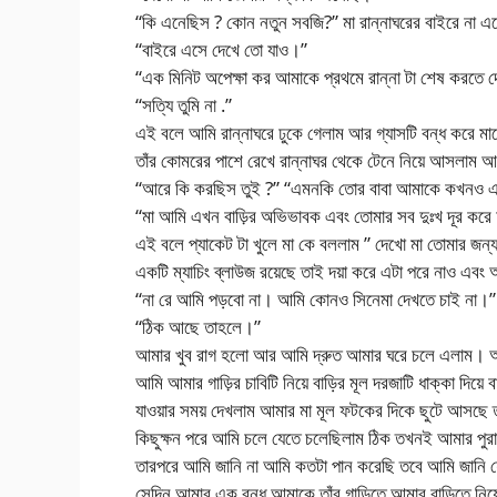
“কি এনেছিস ? কোন নতুন সবজি?” মা রান্নাঘরের বাইরে না
“বাইরে এসে দেখে তো যাও।”
“এক মিনিট অপেক্ষা কর আমাকে প্রথমে রান্না টা শেষ করতে 
“সত্যি তুমি না .”
এই বলে আমি রান্নাঘরে ঢুকে গেলাম আর গ্যাসটি বন্ধ করে ম
তাঁর কোমরের পাশে রেখে রান্নাঘর থেকে টেনে নিয়ে আসলাম 
“আরে কি করছিস তুই ?” “এমনকি তোর বাবা আমাকে কখনও 
“মা আমি এখন বাড়ির অভিভাবক এবং তোমার সব দুঃখ দূর করে 
এই বলে প্যাকেট টা খুলে মা কে বললাম ” দেখো মা তোমার জন্
একটি ম্যাচিং ব্লাউজ রয়েছে তাই দয়া করে এটা পরে নাও এ
“না রে আমি পড়বো না। আমি কোনও সিনেমা দেখতে চাই না।”
“ঠিক আছে তাহলে।”
আমার খুব রাগ হলো আর আমি দ্রুত আমার ঘরে চলে এলাম। আম
আমি আমার গাড়ির চাবিটি নিয়ে বাড়ির মূল দরজাটি ধাক্কা দিয়ে
যাওয়ার সময় দেখলাম আমার মা মূল ফটকের দিকে ছুটে আসছে
কিছুক্ষন পরে আমি চলে যেতে চলেছিলাম ঠিক তখনই আমার পুর
তারপরে আমি জানি না আমি কতটা পান করেছি তবে আমি জানি য
সেদিন আমার এক বন্ধু আমাকে তাঁর গাড়িতে আমার বাড়িতে নিয়ে