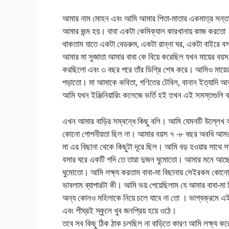
আমার নাম মোহন এবং আমি আমার পিতা-মাতার একমাত্র সন্
আমার জন্ম হয়। বাবা একটা কেমিক্যাল কারখানায় কাজ করতো । উ
থাকতাম যাতে একটা বেডরুম, একটা রান্না ঘর, একটা বাইরে
আমার মা সুজাতা আমার বাবা কে বিয়ে করেছিল যখন মায়ের বয়
করছিলো এবং ৩ বছর পরে তাঁর ডিগ্রি শেষ করে। আমিও মায়ের ম
পড়াতো। মা আমাকে কবিতা, গণিতের টেবিল, বানান ইত্যাদি আবৃ
আমি যখন ইঞ্জিনিয়ারিং কলেজে ভর্তি হই তখন এই সমস্তগুলি বন্
এখন আমার বাড়ির সম্বন্ধে কিছু বলি। আমি যেমনটি উল্লেখ করে
কোনো গোপনীয়তা ছিল না। আমার বয়স ৭ -৮ বছর অবধি আমরা
মা এর বিছানা থেকে কিছুটা দূরে ছিল। আমি বড় হওয়ার সাথে স
বসার ঘরে একটি গদি তে তারা দুজন ঘুমোতো। আমার মনে আছে
ঘুমোতো। আমি লক্ষ্য করতাম বাবা-মা বিছানায় সেইরকম কোনো কি
ভাবলাম ব্যাপারটা কী। আমি ভয় পেয়েছিলাম যে আমার বাবা-মা
অন্য কোনও মহিলাকে নিয়ে চলে যাবে না তো । ভাগ্যক্রমে এই
এবং শীঘ্রই স্কুলে খুব জনপ্রিয় হয়ে ওঠে।
তবে সব কিছু ঠিক ঠাক চলছিল না বাড়িতে কারণ আমি লক্ষ্য করেছি