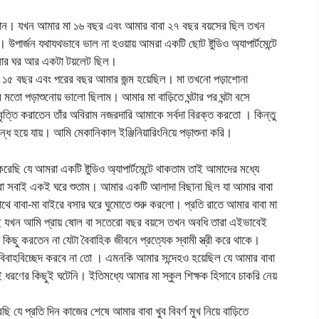
তান। যখন আমার মা ১৬ বছর এবং আমার বাবা ২৭ বছর বয়সের ছিল তখন
পার্জন যথাযথভাবে ভাল না হওয়ায় আমরা একটি ছোট ষ্টুডিও অ্যাপার্টমেন্টে
 বসার ঘর আর একটা টয়লেট ছিল।
স ১৫ বছর এবং পরের বছর আমার জন্ম হয়েছিল। মা তখনো পড়াশোনা
তো পড়াশুনোয় ভালো ছিলাম। আমার মা বাড়িতে ঘন্টার পর ঘন্টা বসে
ত্তি করাতেন তাঁর অবিরাম নজরদারি আমাকে সর্বদা বিরক্ত করতো । কিন্তু
ধ হয়ে যায়। আমি মেকানিকাল ইঞ্জিনিয়ারিংনিয়ে পড়াশুনা করি।
ছি যে আমরা একটি ষ্টুডিও অ্যাপার্টমেন্টে থাকতাম তাই আমাদের মধ্যে
 সবাই একই ঘরে শুতাম। আমার একটি আলাদা বিছানা ছিল যা আমার বাবা
াথে বাবা-মা বাইরে বসার ঘরে ঘুমোতে শুরু করলো। প্রতি রাতে আমার বাবা মা
 যখন আমি প্রায় ষোল বা সতেরো বছর বয়সে তখন অবধি তারা এইভাবেই
ছু করতেন না যেটা বৈবাহিক জীবনে প্রত্যেক স্বামী স্ত্রী করে থাকে।
 বিবাহবিচ্ছেদ করবে না তো । এমনকি আমার সন্দেহও হয়েছিল যে আমার বাবা
 ধরণের কিছুই ঘটেনি। ইতিমধ্যে আমার মা স্কুল শিক্ষক হিসাবে চাকরি নেয়
 যে প্রতি দিন কাজের শেষে আমার বাবা খুব বিবর্ণ মুখ নিয়ে বাড়িতে