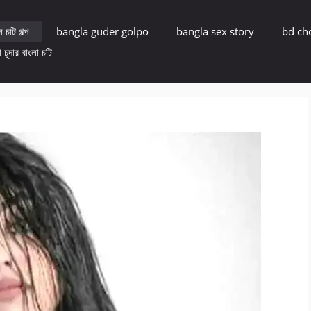
 চটি গল্প
bangla guder golpo
bangla sex story
bd ch
 চুদার বাংলা চটি