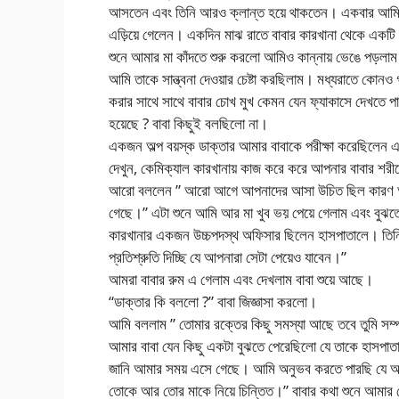
আসতেন এবং তিনি আরও ক্লান্ত হয়ে থাকতেন। একবার আমি বা
এড়িয়ে গেলেন। একদিন মাঝ রাতে বাবার কারখানা থেকে একটি
শুনে আমার মা কাঁদতে শুরু করলো আমিও কান্নায় ভেঙে পড়লা
আমি তাকে সান্ত্বনা দেওয়ার চেষ্টা করছিলাম। মধ্যরাতে কোন
করার সাথে সাথে বাবার চোখ মুখ কেমন যেন ফ্যাকাসে দেখতে প
হয়েছে ? বাবা কিছুই বলছিলো না।
একজন অল্প বয়স্ক ডাক্তার আমার বাবাকে পরীক্ষা করেছিলেন এব
দেখুন, কেমিক্যাল কারখানায় কাজ করে করে আপনার বাবার শরীরে
আরো বললেন ” আরো আগে আপনাদের আসা উচিত ছিল কারণ আপন
গেছে।” এটা শুনে আমি আর মা খুব ভয় পেয়ে গেলাম এবং বুঝত
কারখানার একজন উচ্চপদস্থ অফিসার ছিলেন হাসপাতালে। তিনি
প্রতিশ্রুতি দিচ্ছি যে আপনারা সেটা পেয়েও যাবেন।”
আমরা বাবার রুম এ গেলাম এবং দেখলাম বাবা শুয়ে আছে।
“ডাক্তার কি বললো ?” বাবা জিজ্ঞাসা করলো।
আমি বললাম ” তোমার রক্তের কিছু সমস্যা আছে তবে তুমি সম্পূর
আমার বাবা যেন কিছু একটা বুঝতে পেরেছিলো যে তাকে হাসপ
জানি আমার সময় এসে গেছে। আমি অনুভব করতে পারছি যে আমি
তোকে আর তোর মাকে নিয়ে চিন্তিত।” বাবার কথা শুনে আমার