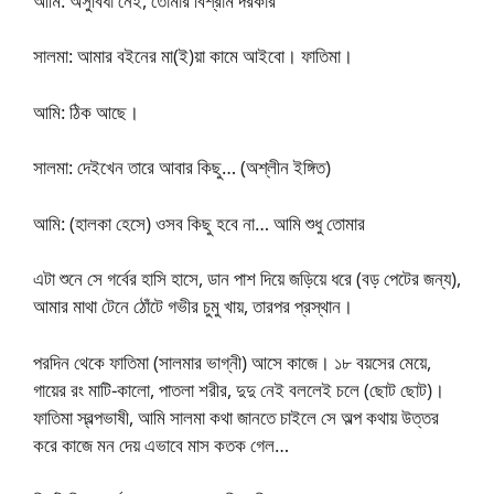
আমি: অসুবিধা নেই, তোমার বিশ্রাম দরকার
সালমা: আমার বইনের মা(ই)য়া কামে আইবো। ফাতিমা।
আমি: ঠিক আছে।
সালমা: দেইখেন তারে আবার কিছু… (অশ্লীন ইঙ্গিত)
আমি: (হালকা হেসে) ওসব কিছু হবে না… আমি শুধু তোমার
এটা শুনে সে গর্বের হাসি হাসে, ডান পাশ দিয়ে জড়িয়ে ধরে (বড় পেটের জন্য),
আমার মাথা টেনে ঠোঁটে গভীর চুমু খায়, তারপর প্রস্থান।
পরদিন থেকে ফাতিমা (সালমার ভাগ্নী) আসে কাজে। ১৮ বয়সের মেয়ে,
গায়ের রং মাটি-কালো, পাতলা শরীর, দুদু নেই বললেই চলে (ছোট ছোট)।
ফাতিমা স্বল্পভাষী, আমি সালমা কথা জানতে চাইলে সে অল্প কথায় উত্তর
করে কাজে মন দেয় এভাবে মাস কতক গেল…