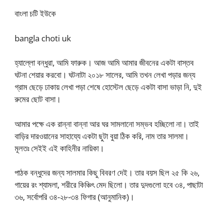
বাংলা চটি ইউকে
bangla choti uk
হ্যাল্লো বন্ধুরা, আমি ফারুক। আজ আমি আমার জীবনের একটা বাস্তব
ঘটনা শেয়ার করবো। ঘটনাটা ২০১৮ সালের, আমি তখন লেখা পড়ার জন্য
গ্রাম ছেড়ে ঢাকায় লেখা পড়া শেষে হোস্টেল ছেড়ে একটা বাসা ভাড়া নি, দুই
রুমের ছোট বাসা।
আমার পক্ষে এক রান্না বান্না আর ঘর সামলানো সম্ভব হচ্ছিলো না। তাই
বাড়ির দারওয়ানের সাহায্যে একটা ছুটা বুয়া ঠিক করি, নাম তার সালমা।
মূলতঃ সেইই এই কাহিনীর নায়িকা।
পাঠক বন্ধুদের জন্য সালমার কিছু বিবরণ দেই। তার বয়স ছিল ২৫ কি ২৬,
গায়ের রং শ্যামলা, শরীরে কিঞ্চিৎ মেদ ছিলো। তার দুদগুলো হবে ৩৪, পাছাটা
৩৬, সর্বোপরি ৩৪-২৮-৩৪ ফিগার (আনুমানিক)।