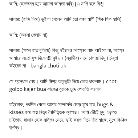
আমি: (হতভম্ব হয়ে আমতা আমতা করি) [এ মাগি বলে কি!]
সালমা: (হাসি দিয়ে) ভুইলা গেলেন আমি তো বাজা মাগী [খিক খিক হাসি]
আমি: (ভরসা পেলাম না)
সালমা: (গালে হাত বুলিয়ে) কিছু হইলেও আপ্নের নাম আইবো না, আপ্নে
আমারে এতো সুখ দিলেন!!! বুইড়ার (স্বামীর) নামে চালায়া দিমু।চিন্তা
কইরেন না। bangla choti uk
সে প্রস্থান নেয়। আমি মিশ্র অনুভূতি নিয়ে চেয়ে থাকলাম। choti
golpo kajer bua কাজের বুয়াকে চুদে পোয়াতি করলাম
যাইহোক, পরদিন থেকে আমার সম্পর্কের মোড় ঘুরে যায়, hugs &
kisses হয়ে যায় নিত্য নৈমিত্তিক ব্যাপার। আমি ঠোঁটে চুমু এড়াতে
চাইতাম, হাজার হোক বস্তির মেয়ে, ছাই কয়লা দিয়ে দাঁত মাজে, মুখে কিঞ্চিৎ
দুর্গন্ধ।