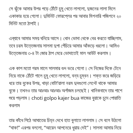
সে ঝুঁকে আমার উপর পড়ে ঠোঁটে চুমু খেতে লাগলো, দুজনের লালা মিলে
একাকার হয়ে গেলো। দুমিনিট ফোরপ্লের পর আবার মিশনারি পজিশনে ২০
মিনিট মতো ঠাপাই।
এব্যাবে আমার সময় ঘনিয়ে আসে। ধোন ভোদা থেকে বের করতে যাচ্ছিলাম,
তবে চরম উত্তেজনায় সালমা দুপা পেঁচিয়ে আমার আঁকড়ে ধরলো। আমিও
উত্তেজনায় ৩-৪ টা জোর ঠাপ মেরে ভোদাতেই মাল আউট করলাম।
এক কাপ মতো গরম মালে সালমার গুদ ভরে গেলো। সে নিজের দিকে টেনে
নিয়ে নাকে ঠোঁটে গালে চুমু খেতে লাগলো, বন্য চুম্বন। শক্ত করে জড়িয়ে
ধরে তার বুকের উপর, খাড়া বোটা’য়ালা নরম দুদগুলো লেপ্টে থাকে আমার
বুকে। তখনও তার আঃআঃ আঃআঃ অর্গাজম চলছেই। খানিকবাদে তার পাশে
শুয়ে পড়লাম। choti golpo kajer bua কাজের বুয়াকে চুদে পোয়াতি
করলাম
তার কাঁধে পিঠে আঘাতের চিহ্ন দেখে হাত বুলাতে লাগলাম। সে বলে উঠলো
“থাক!” এরপর বললো, “আয়েন আপনেরে ধুয়ায় দেই”। সালমা আমায় নিয়ে