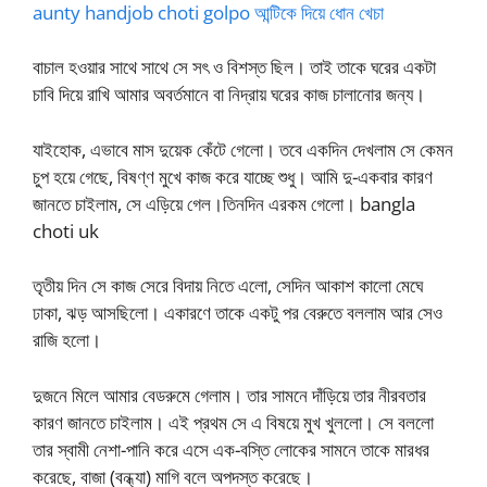
aunty handjob choti golpo আন্টিকে দিয়ে ধোন খেচা
বাচাল হওয়ার সাথে সাথে সে সৎ ও বিশস্ত ছিল। তাই তাকে ঘরের একটা
চাবি দিয়ে রাখি আমার অবর্তমানে বা নিদ্রায় ঘরের কাজ চালানোর জন্য।
যাইহোক, এভাবে মাস দুয়েক কেঁটে গেলো। তবে একদিন দেখলাম সে কেমন
চুপ হয়ে গেছে, বিষণ্ণ মুখে কাজ করে যাচ্ছে শুধু। আমি দু-একবার কারণ
জানতে চাইলাম, সে এড়িয়ে গেল।তিনদিন এরকম গেলো। bangla
choti uk
তৃতীয় দিন সে কাজ সেরে বিদায় নিতে এলো, সেদিন আকাশ কালো মেঘে
ঢাকা, ঝড় আসছিলো। একারণে তাকে একটু পর বেরুতে বললাম আর সেও
রাজি হলো।
দুজনে মিলে আমার বেডরুমে গেলাম। তার সামনে দাঁড়িয়ে তার নীরবতার
কারণ জানতে চাইলাম। এই প্রথম সে এ বিষয়ে মুখ খুললো। সে বললো
তার স্বামী নেশা-পানি করে এসে এক-বস্তি লোকের সামনে তাকে মারধর
করেছে, বাজা (বন্ধ্যা) মাগি বলে অপদস্ত করেছে।