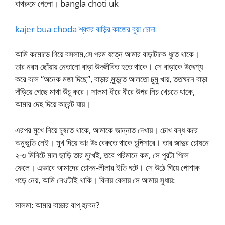
বাথরুমে গেলো। bangla choti uk
kajer bua choda শ্বশুর বাড়ির কাজের বুয়া চোদা
আমি কমোডে গিয়ে বসলাম,সে পরম যত্নে আমার বাড়াটাকে ধুতে থাকে।
তার নরম ছোঁয়ায় নেতানো বাড়া উদজীবিত হতে থাকে। সে বাড়াকে উদ্দেশ্য
করে বলে “অনেক মজা দিছে”, বাড়ার মুন্ডুতে আলতো চুমু খায়, ততক্ষনে বাড়া
দাঁড়িয়ে গেছে মাথা উঁচু করে। সালমা ধীরে ধীরে উপর নিচ খেচতে থাকে,
আমার দেহ দিয়ে কারেন্ট যায়।
এরপর মুখে নিয়ে চুষতে থাকে, আমাকে জান্নাত দেখায়। চোখ বন্ধ করে
অনুভুতি নেই। মুখ দিয়ে আঃ উঃ বেরুতে থাকে চুপিসারে। তার জাদুর চোষনে
২-৩ মিনিটে মাল ছাড়ি তার মুখেই, তবে পরিমানে কম, সে পুরটা গিলে
ফেলে। এভাবে আমাদের চোদন-লীলার ইতি ঘটে। সে উঠে গিয়ে পোশাক
পড়ে নেয়, আমি নেংটোই থাকি। বিদায় বেলায় সে আমায় সুধায়:
সালমা: আমার বাচ্চার বাপ্ হবেন?