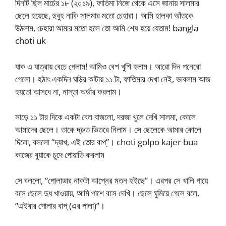
দিনটি ছিল মার্চের ১৮ (২০১৯), ফাতিমা নিজে থেকে এসে জানায় সালমার
ছেলে হয়েছে, হুবুহ নাকি সালমার মতো চেহারা। আমি হালকা আঁতকে
উঠলাম, চেহারা আমার মতো হলে তো আমি শেষ হয়ে যেতাম! bangla
choti uk
যাক এ যাত্রায় বেচে গেলাম! আমিও বেশ খুশি হলাম। আরো দিন পনেরো
গেলো। হঠাৎ একদিন ঘড়ির কাটায় ১১ টা, ফাতিমার দেখা নেই, ভাবলাম আজ
হয়তো আসবে না, নাস্তা অর্ডার করলাম।
সাড়ে ১১ টার দিকে একটা বেল বাজলো, দরজা খুলে দেখি সালমা, কোলে
আমাদের ছেলে। তাকে দ্রুত ভিতরে নিলাম। সে ছেলেকে আমার কোলে
দিলো, বললো “দ্যাখ, এই তোর বাপ্”। choti golpo kajer bua
কাজের বুয়াকে চুদে পোয়াতি করলাম
সে বললো, “পোলাডার নাকটা আপ্নের মতন হইছে”। এরপর সে খালি গায়ে
বসে ছেলে দুধ খাওয়ায়, আমি পাশে বসে দেখি। ছেলে ঘুমিয়ে গেলে বলে,
“এইবার পোলার বাপ্ (এর পালা)”।