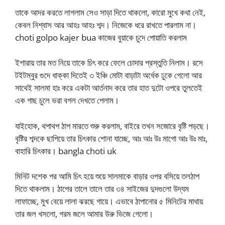
তাকে আদর করতে লাগলাম সেও সাড়া দিতে থাকলো, কারো মুখে কথা নেই,
কেবল নিশ্বাস আর আহঃ আহঃ শব্দ। নিজেকে ধরে রাখতে পারলাম না।
choti golpo kajer bua কাজের বুয়াকে চুদে পোয়াতি করলাম
ইশারায় তার মত নিয়ে তাকে চিৎ করে ফেলে চোদার প্রস্তুতি নিলাম। রসে
টইটম্বুর গুদে ধাক্কা দিতেই ৩ ইঞ্চি মোটা বাড়াটা অর্ধেক ঢুকে গেলো আর
সাথেই সালমা হাঃ করে একটা আর্তনাদ করে তার হাত দুটো ওপরে তুলতেই
এক গাছ চুলে ভরা বগল দেখতে পেলাম।
যাইহোক, থপাথপ ঠাপ মারতে শুরু করলাম, বাইরে তখন সজোরে বৃষ্টি পড়ছে।
বৃষ্টির শব্দকে ছাপিয়ে তার চিৎকার শোনা যাচ্ছে, আঃ আঃ উঃ মাগো আঃ উঃ মাঃ,
বাহারি চিৎকার। bangla choti uk
মিনিট দশেক পর আমি চিৎ হয়ে শুয়ে সালমাকে বাড়ার ওপর বসিয়ে তলঠাপ
দিতে থাকলাম। ঠাপের তালে তালে তার ৩৪ সাইজের দুদগুলো উদ্যম
লাফাচ্ছে, মুখ বেয়ে লালা ঝরছে গায়ে। এভাবে ঠাপানোর ৫ মিনিটের মাথায়
তার জল খসলো, গরম জলে আমার উরু ভিজে গেলো।