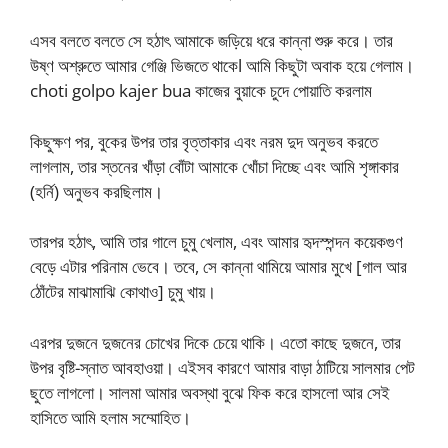
এসব বলতে বলতে সে হঠাৎ আমাকে জড়িয়ে ধরে কান্না শুরু করে। তার
উষ্ণ অশ্রুতে আমার গেঞ্জি ভিজতে থাকেl আমি কিছুটা অবাক হয়ে গেলাম।
choti golpo kajer bua কাজের বুয়াকে চুদে পোয়াতি করলাম
কিছুক্ষণ পর, বুকের উপর তার বৃত্তাকার এবং নরম দুদ অনুভব করতে
লাগলাম, তার স্তনের খাঁড়া বোঁটা আমাকে খোঁচা দিচ্ছে এবং আমি শৃঙ্গাকার
(হর্নি) অনুভব করছিলাম।
তারপর হঠাৎ, আমি তার গালে চুমু খেলাম, এবং আমার হৃদস্পন্দন কয়েকগুণ
বেড়ে এটার পরিনাম ভেবে। তবে, সে কান্না থামিয়ে আমার মুখে [গাল আর
ঠোঁটের মাঝামাঝি কোথাও] চুমু খায়।
এরপর দুজনে দুজনের চোখের দিকে চেয়ে থাকি। এতো কাছে দুজনে, তার
উপর বৃষ্টি-স্নাত আবহাওয়া। এইসব কারণে আমার বাড়া ঠাটিয়ে সালমার পেট
ছুতে লাগলো। সালমা আমার অবস্থা বুঝে ফিক করে হাসলো আর সেই
হাসিতে আমি হলাম সম্মোহিত।