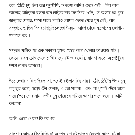
তবে ঠোঁটে চুমু ছিল তার ফ্যান্টাসি, অগত্যা আমিও মেনে নেই। দিন কাল
ভালোই যাচ্ছিলো রান্না ঘরে দাঁড়িয়ে তার দুদ নিয়ে খেলি, সে আমার ধন চুষে
জান্নাত দেখায়, মাঝে সাঝে আমিও লোমশ ভোদা খেয়ে সুখ দেই, আর
সপ্তাহে দু-তিন দিন চোদাচুদি চলতো উদ্যম, আগে থেকে কন্ডোমের জোগাড়
থাকতো ঘরে।
সপ্তাহ খানিক পর এক সকালে ঘুমের ঘোরে তালা খোলার আওয়াজ পাই।
কোনো রকম চোখ মেলে দেখি সাড়ে ন’টাও বাজেনি, সালমা এতো আগে! [সে
দশটা নাগাদ আসতো]।
উঠে দেখার শক্তি ছিলো না, পড়েই রইলাম বিছানায়। হঠাৎ ঠোঁটের উপর চুমু
অনুভূত হলো, গন্ধে টের পেলাম, এ তো সালমা। চোখ না খুলেই টেনে তাকে
গায়ের’পরে শোয়ালাম, গভীর চুমু খেয়ে সে গড়িয়ে আমার পাশে শুলো। আমি
বললাম:
আমি: এতো প্রেম! কি ব্যাপার!
সালমা: (আনন্দে ফিসফিসিয়ে) আপ্নে বাপ্ হইতাছেন (এরপর কাঁদো কাঁদো