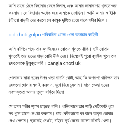
আমি তাকে ঠেলে বিছানায় ফেলে দিলাম, এবং আমার জামাকাপড় খুলতে শুরু
করলাম। সে বিছানায় অর্ধেক শুয়ে আমাকে দেখছিল। আমি আমার ৭ ইঞ্চি
ঠাটানো বাড়াটা বের করলে সে কামুক দৃষ্টিতে চেয়ে থাকে ওটার দিকে।
old choti golpo পারিবারিক গুদের খেলা অজাচার কাহিনী
আমি ঝাঁপিয়ে পড়ে তার ব্লাউসেরের বোতাম খুলতে থাকি। দুটি বোতাম
খুলতেই তার দুদের খাড়া বোটা উঁকি দেয়। নিমেষেই পুরো ব্লাউস খুলে তার
দুদগুলোকে উন্মুক্ত করি। bangla choti uk
গোলাকার সাদা দুদের উপর খাড়া বাদামি বোটা, আহা কি অপরূপ! খানিক্ষন তার
দুদগুলো দোলায় মলাই করলাম, মুখে নিয়ে চুষলাম। ঘামে ভেজা দুদের
লবণাক্ততা আমার তৃষ্ণা বাড়িয়ে দিলো।
সে তখন গভীর শ্বাস ছাড়ছে খালি। খানিকবাদে তার শাড়ি পেটিকোট খুলে
সব খুলে তাকে নেংটো করলাম। তার কোঁকড়ানো ঘন বালে আবৃত ভোদার
দেখা পেলাম। দুজনেই নেংটো, বাইরে সূর্য মেঘের আলো আঁধারি খেলা।