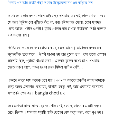
স্মিতার গুদ আর ভরাট পাছা আমার উত্তেজনা দশ গুন বাড়িয়ে দিল
আমাকেও কোন রকম কোলে শুইয়ে দুধ খাওয়ায়, ভালোই লাগে খেতে। পরে
সে বলে “বুইড়া তো খুশিতে বাঁচে না, কয় এইডা তার পোলা, তোর ফ্যাদার
জোর আছে! খাটাস একটা। হ্যায় পোলার নাম রাখছে ইয়াছিন” আমি বললাম
বাহ্ ভালো নাম।
পরদিন থেকে সে ছেলের বোনের কাছে রেখে আসে। আমাদের মধ্যে সব
স্বাভাবিক হতে থাকে। উপরি পাওনা হয় তার বুকের দুধ। তার দুধের যোগান
ভালোই ছিল, প্রায়ই খাওয়া হতো। একবার বুকের দুধের চা-ও খাওয়ায়,
খেতে দারুন লাগে, গরুর দুধের চেয়ে মিষ্টতা খানিক বেশি…
এভাবে আরো মাস কয়েক চলে যায়। ২০-এর শুরুতে চাকরির জন্য আমাকে
জন্য অন্য এলাকায় যেতে হয়, বাসাটা ছেড়ে দেই, আর এভাবেই আমাদের
সম্পর্কের শেষ হয়। bangla choti uk
তবে এখনো মাঝে সাঝে ছেলের খোঁজ নেই ফোনে, সালমার একটা নম্বর
রেখে ছিলাম। সালমার স্বামী নাকি ছেলের বেশ যত্ন করে, শুনে সুখ হয়।