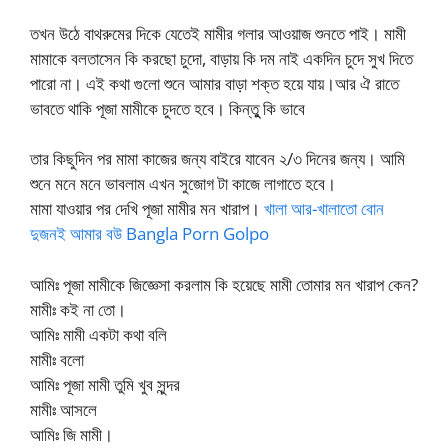
তখন উঠে বাথরুমের দিকে যেতেই মামীর গলার আওয়াজ শুনতে পাই। মামী
মামাকে বলতাসেন কি করছো চুদো, বাড়ায় কি দম নাই একদিন চুদে সুখ দিতে
পারো না। এই কথা গুলো শুনে আমার বাড়া শক্ত হয়ে যায়।আর ঐ রাতে
ভাবতে থাকি পূজা মামীকে চুদতে হবে। কিন্তুু কি ভাবে
তার কিছুদিন পর মামা কাজের জন্য বাইরে যাবেন ২/৩ দিনের জন্য। আমি
শুনে মনে মনে ভাবলাম এখন সুজোগ টা কাজে লাগাতে হবে।
মামা যাওয়ার পর দেখি পূজা মামীর মন খারাপ।
খালা আর-খালাতো বোন
দুজনই আমার বউ Bangla Porn Golpo
আমিঃ পূজা মামীকে জিজ্ঞেসা করলাম কি হয়েছে মামী তোমার মন খারাপ কেন?
মামীঃ কই না তো।
আমিঃ মামী একটা কথা বলি
মামীঃ বলো
আমিঃ পূজা মামী তুমি খুব সুন্দর
মামীঃ আসলে
আমিঃ জি মামী।