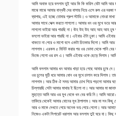
আমি অবাক হয়ে বললাম তুই আর কি কি করিস যেটা আমি আর মা
মাঝে মাঝে আমার বান্ধবী দের বাসায় নিয়ে এসে রুম এর দরজ
ব্যাপার, এই হচ্ছে তোমার গ্রুপ স্টাডি। ও আমাকে নোংরা মা
আমার সাথে সেক্স করতে লাগলো। আমার ধন ওর মুখে ভরে আর
লাগলো ভাইয়া আর পারছি না। ঊহ উহ উহ আহ আহ আহ চুষ আম
বললো ভাইয়া আর পারছি না। এইবার ঐটা ঢুকা। আমি এইবার 
থাকতে না পেরে ও মাগো বলে একটা চিতকার দিলো। আমি আর 
লাগলাম। এরকম ৫ মিনিট করার পর ওর ভোদা থেকে পানি বের 
ভিজে গেলো ওর রস এ। আমি এইবার ওকে ছেড়ে দিলাম। আমি
আমি বললাম আমার ধন আবার খাড়া হয়ে গেছে আবার চুষে দে। 
ওর চুলের মুঠি ধরে আমার ধোন ওর মুখে চালান করে দিলাম। 
লাগলাম। আর ঠিক ঐ সময় আমার চোখ গিয়ে পড়লো আমার ঘরের
চিল্লায়ছি সেটা আমার মাথায় ই ছিলো না। আর আমার মা জানা
মুহুত্তে আমি আর ওর মুখ থেকে ধন বের করি নি। আমি আরো জ
তাকিয়ে থেকেই আমার বোনের মুখ ঠাপালাম। আর মা সব কিছু
আর ও মাকে দেখতে পেয়ে অনেক ভয় পেয়ে গেলো। আর আমাকে 
নিজেও একটা সিগারেট ধরালাম আর বললাম তুই ঘরে যা। কিছু 