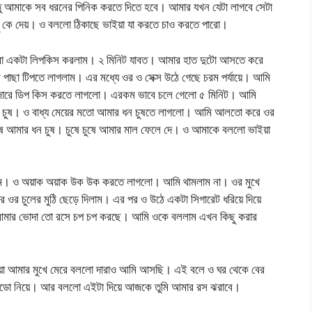
্তু আমাকে সব ধরনের পিনিক করতে দিতে হবে। আমার যখন যেটা লাগবে সেটা
কে দেয়। ও বললো ঠিকাছে ভাইয়া যা করতে চাও করতে পারো।
বা একটা লিপকিস করলাম। ২ মিনিট যাবত। আমার হাত দুটো আসতে করে
ছা টিপতে লাগলাম। এর মধ্যে ওর ও সেক্স উঠে গেছে চরম পর্যায়ে। আমি
জোরে ডিপ কিস করতে লাগলো। এরকম ভাবে চলে গেলো ৫ মিনিট। আমি
ন চুষ। ও বাধ্য মেয়ের মতো আমার ধন চুষতে লাগলো। আমি আলতো করে ওর
চুষ আমার ধন চুষ। চুষে চুষে আমার মাল ফেলে দে। ও আমাকে বললো ভাইয়া
াগলাম। ও অয়াক অয়াক উক উক করতে লাগলো। আমি থামলাম না। ওর মুখে
র ওর চুলের মুঠি ছেড়ে দিলাম। এর পর ও উঠে একটা সিগারেট ধরিয়ে দিয়ে
মার ভোদা তো রসে চপ চপ করছে। আমি ওকে বললাম এখন কিছু করার
ধোয়া আমার মুখে মেরে বললো দারাও আমি আসছি। এই বলে ও ঘর থেকে বের
ডো নিয়ে। আর বললো এইটা দিয়ে আজকে তুমি আমার রস ঝরাবে।