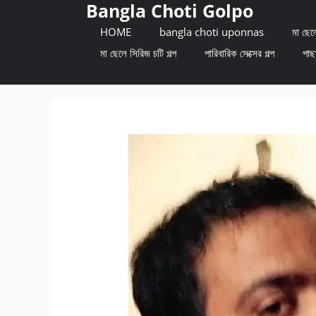
Bangla Choti Golpo
Skip
to
HOME
bangla choti uponnas
মা ছেলে
content
মা ছেলে সিরিজ চটি গল্প
পারিবারিক সেক্সের গল্প
পাছা