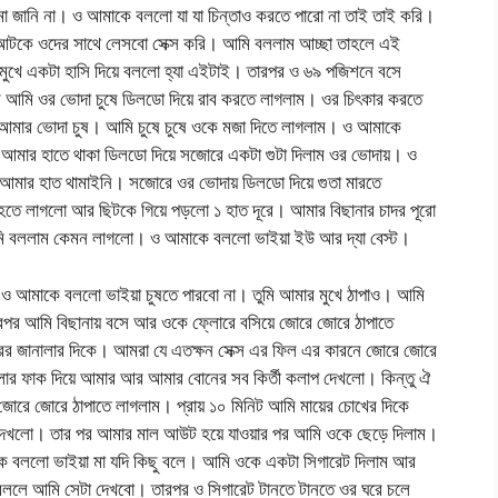
 জানি না। ও আমাকে বললো যা যা চিন্তাও করতে পারো না তাই তাই করি।
া আটকে ওদের সাথে লেসবো সেক্স করি। আমি বললাম আচ্ছা তাহলে এই
খা মুখে একটা হাসি দিয়ে বললো হ্যা এইটাই। তারপর ও ৬৯ পজিশনে বসে
 আমি ওর ভোদা চুষে ডিলডো দিয়ে রাব করতে লাগলাম। ওর চিৎকার করতে
ার ভোদা চুষ। আমি চুষে চুষে ওকে মজা দিতে লাগলাম। ও আমাকে
আমার হাতে থাকা ডিলডো দিয়ে সজোরে একটা গুটা দিলাম ওর ভোদায়। ও
আমার হাত থামাইনি। সজোরে ওর ভোদায় ডিলডো দিয়ে গুতা মারতে
হতে লাগলো আর ছিটকে গিয়ে পড়লো ১ হাত দূরে। আমার বিছানার চাদর পূরো
 বললাম কেমন লাগলো। ও আমাকে বললো ভাইয়া ইউ আর দ্যা বেস্ট।
ও আমাকে বললো ভাইয়া চুষতে পারবো না। তুমি আমার মুখে ঠাপাও। আমি
তারপর আমি বিছানায় বসে আর ওকে ফ্লোরে বসিয়ে জোরে জোরে ঠাপাতে
 জানালার দিকে। আমরা যে এতক্ষন সেক্স এর ফিল এর কারনে জোরে জোরে
লার ফাক দিয়ে আমার আর আমার বোনের সব কির্তী কলাপ দেখলো। কিন্তু ঐ
োরে জোরে ঠাপাতে লাগলাম। প্রায় ১০ মিনিট আমি মায়ের চোখের দিকে
 দেখলো। তার পর আমার মাল আউট হয়ে যাওয়ার পর আমি ওকে ছেড়ে দিলাম।
বললো ভাইয়া মা যদি কিছু বলে। আমি ওকে একটা সিগারেট দিলাম আর
বললে আমি সেটা দেখবো। তারপর ও সিগারেট টানতে টানতে ওর ঘরে চলে