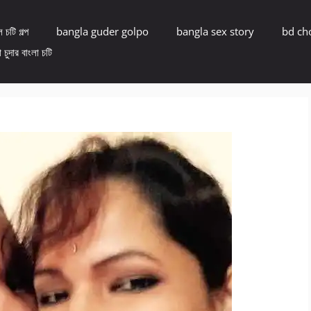
 চটি গল্প
bangla guder golpo
bangla sex story
bd ch
 চুদার বাংলা চটি