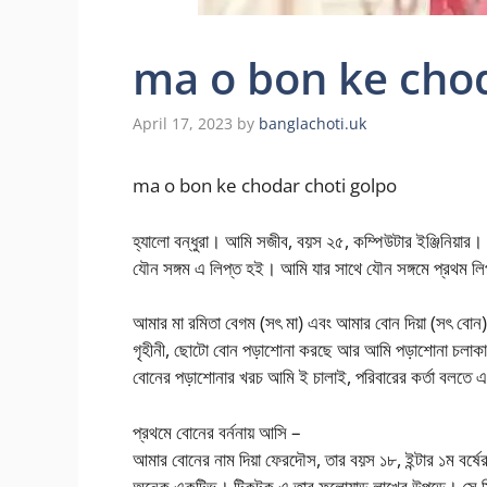
ma o bon ke chod
April 17, 2023
by
banglachoti.uk
ma o bon ke chodar choti golpo
হ্যালো বন্ধুরা। আমি সজীব, বয়স ২৫, কম্পিউটার ইঞ্জিনিয়
যৌন সঙ্গম এ লিপ্ত হই। আমি যার সাথে যৌন সঙ্গমে প্রথ
আমার মা রমিতা বেগম (সৎ মা) এবং আমার বোন দিয়া (সৎ বোন)
গৃহীনী, ছোটো বোন পড়াশোনা করছে আর আমি পড়াশোনা চলাকালীন
বোনের পড়াশোনার খরচ আমি ই চালাই, পরিবারের কর্তা বলত
প্রথমে বোনের বর্ননায় আসি –
আমার বোনের নাম দিয়া ফেরদৌস, তার বয়স ১৮, ইন্টার ১ম বর্ষে
অনেক একটিভ। টিকটক এ তার ফলোয়াড় লাখের উপড়ে। সে মি