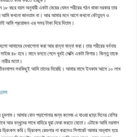
রন ১৮ বছর বয়স অনুযায়ী একটা মেয়ের যেমন শরীরের গঠন থাকা দরকার তার
রহস্য আমি কখনো জানতাম না। আর আমার মনে আগে কখনো কৌতুহল ও
ি তাই আমি প্রয়োজন এর সময় টাকা দিয়ে দিতাম।
ো আমাদের দেখাশোনা করা আর রান্না বান্না করা। তার শরীরের বর্ননায়
াইজ ৪৮ হবে। মানে বলতে গেলে খুবই সেক্সি একটা ফিগার। কিন্তু তাকে
ন নারীর মতো।
ি জীবনযাপন সবকিছুই আমি তাদের দিয়েছি। আমার মাসে ইনকাম আসে ১০ লাখ
চোদা
ুদলাম। আমার বোন পড়াশোনার জন্য কলেজ এ যাওয়া ছাড়া দিনের বেশির
াথে আর বন্ধুদের সাথে বাহিরে ঘুরা ফেরা করতে যেতো। এটাকে আমি নরমাল
 ড্রিংকস করি। ড্রিংকস রেগুলার না করলেও সিগারেট আমার অভ্যাস হয়ে