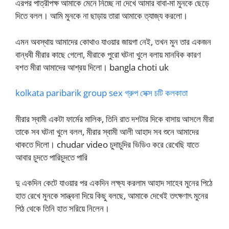
এরপর পাত্রীপক্ষ আমাকে মেনে নিচ্ছে না দেখে আমার বাবা-মা মুনকে ছেড়ে
দিতে বলল। আমি মুনকে না ছাড়ায় তারা আমাকে ত্যাজ্য করলো।
এমন অবস্থায় আমাদের কোথাও যাওয়ার জায়গা নেই, তখন মুন তার একজন
বান্ধবী মীরার কাছে গেলো, মীরাকে পুরো ঘটনা খুলে বলায় মানবিক কারণ
বশত মীরা আমাদের আশ্রয় দিলো। bangla choti uk
kolkata paribarik group sex গ্রুপ সেক্স চটি কলকাতা
মীরার স্বামী একটা ফার্মের মালিক, তিনি রাত দশটার দিকে বাসায় আসলে মীরা
তাকে সব ঘটনা খুলে বলল, মীরার স্বামী আলী আহাদ সব শুনে আমাদের
থাকতে দিলো। chudar video চুদাচুদির ভিডিও করে রেখেছি যাতে
আবার চুদতে পারিচুদতে পারি
দু একদিন কেটে যাওয়ার পর একদিন লক্ষ্য করলাম আহাদ সাহেব মুনের পিঠে
হাত রেখে মুনকে সান্ত্বনা দিয়ে কিছু বলছে, আমাকে দেখেই তৎক্ষণাৎ মুনের
পিঠ থেকে তিনি হাত সরিয়ে নিলেন।