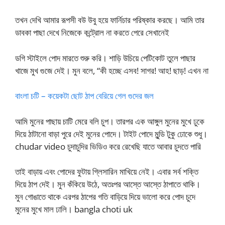
তখন দেখি আমার রূপসী বউ উবু হয়ে ফার্নিচার পরিষ্কার করছে। আমি তার
ডাবকা পাছা দেখে নিজেকে কন্ট্রোল না করতে পেরে সেখানেই
ডগি স্টাইলে পোদ মারতে শুরু করি। শাড়ি উচিয়ে পেটিকোট তুলে পাছার
খাজে মুখ গুজে দেই। মুন বলে, “কী হচ্ছে এসব! সাগর! আহ! ছাড়! এখন না
বাংলা চটি – কয়েকটা ছোট ঠাপ বেরিয়ে গেল গুদের জল
আমি মুনের পাছায় চাটি মেরে বলি চুপ। তারপর এক আঙ্গুল মুনের মুখে ঢুকে
দিয়ে ঠাটানো বাড়া পুরে দেই মুনের পোদে। টাইট পোদে মুন্ডি টুকু ঢোকে শুধু।
chudar video চুদাচুদির ভিডিও করে রেখেছি যাতে আবার চুদতে পারি
তাই বাড়ায় এবং পোদের ফুটায় গ্লিসারিন মাখিয়ে নেই। এবার সর্ব শক্তি
দিয়ে ঠাপ দেই। মুন কঁকিয়ে উঠে, অতঃপর আস্তে আস্তে ঠাপাতে থাকি।
মুন গোঙাতে থাকে এরপর ঠাপের গতি বাড়িয়ে দিয়ে ভালো করে পোদ চুদে
মুনের মুখে মাল ঢালি। bangla choti uk