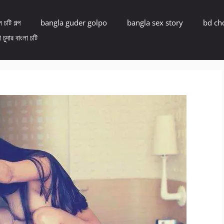
 চটি গল্প
bangla guder golpo
bangla sex story
bd ch
 চুদার বাংলা চটি