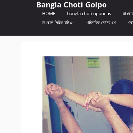
Bangla Choti Golpo
Skip
to
HOME
bangla choti uponnas
মা ছেলে
content
মা ছেলে সিরিজ চটি গল্প
পারিবারিক সেক্সের গল্প
পাছা