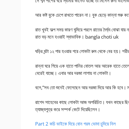
সে শব্দ পাশের ঘরে স্বামীর কানেও যাচ্ছে তা মিসেস রুনা ভাল
আর কষ্ট বুকে চেপে রাখতে পারেন না। বুক ছেড়ে কান্না শুরু কর
রাত খুবই অল্প সময় কারণ ঘুমিয়ে পরলে রাতের দৈর্ঘ্য বোঝা যায় 
রাত বড় মনে হওয়াই স্বাভাবিক। bangla choti uk
ঘড়ির ঘন্টা ১২ পার হওয়ার পরে লোকটা রুম থেকে বের হয়। শরী
রান্না ঘরে গিয়ে এক হাতে পানির বোতল আর আরেক হাতে তেলে
বেরেই যাচ্ছে। এবার আর দরজা লাগায় না লোকটা।
বলে,”সব তো শুনেই ফেলেছেন আর দরজা দিয়ে আর কি হবে। ম
রাশেদ সাহেবের কাছে লোকটা আজ অপরিচিত। যখন কাছের ছিল
ত্যাজ্যপুত্র করে সম্পর্ক কেটে দিয়েছিলেন।
Part 2 কচি ভাইকে দিয়ে বোন গরম ভোদা চুদিয়ে নিল