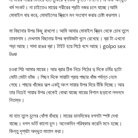
ধর্ম সংকট। না চাইতেও মায়ের শরীরের প্রতি নজর চলে যাচ্ছে।আমি
মোবাইল বার করে, মোবাইলের স্ক্রিনে মন সংযোগ করার চেষ্টা করলাম।
মা বিছানার উপর কিছু রাখলো। আমি আবার মোবাইল স্ক্রিন থেকে চোখ তুলে
তাকালাম। দেখলাম বিছানার উপর ব্লাউজটা খুলে রেখেছে। ব্রা টা এখনো
পড়া আছে। সাদা রঙের ব্রা। টাইট হয়ে পিঠে বসে আছে। golpo sex
live
চওরা পিঠ আমার মায়ের। আর ব্রার ঠিক নিচে পিঠের দু দিকে চর্বির দুটো
মোটা মোটা ভাঁজ । পিছন দিকে সায়াটা প্রায় পাছার খাঁজ পর্যন্ত নেমে
গেছে। পাছার খাঁজের অল্প একটু অংশ সায়ার উপর দিয়ে উঁকি দিচ্ছে। আর
তার নিচেই সায়ার উপর থেকেই বোঝা যাচ্ছে মায়ের বিশাল ছড়ানো লদলদে
নিতম্ভ।
মা হাত তুলে চুলের খোঁপা বাঁধছে। মায়ের ডানদিকের বগলটা স্পষ্ট দেখা
যাচ্ছে। বগল ভর্তি কালো চুল। অনেকদিন পরিষ্কার করেনি মনে হচ্ছে।
কিন্তু দৃশ্যটা অদ্ভুত মাতাল করা।