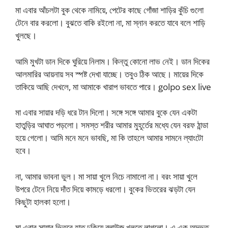
মা এবার আঁচলটা বুক থেকে নামিয়ে, পেটের কাছে গোঁজা শাড়ির কুঁচি গুলো
টেনে বার করলো। বুঝতে বাকি রইলো না, মা স্নান করতে যাবে বলে শাড়ি
খুলছে।
আমি মুখটা ডান দিকে ঘুরিয়ে নিলাম। কিন্তু কোনো লাভ নেই। ডান দিকের
আলমারির আয়নায় সব স্পষ্ট দেখা যাচ্ছে। তবুও ঠিক আছে। মায়ের দিকে
তাকিয়ে আছি দেখলে, মা আমাকে খারাপ ভাবতে পারে। golpo sex live
মা এবার সায়ার দড়ি ধরে টান দিলো। সঙ্গে সঙ্গে আমার বুকে যেন একটা
হাতুড়ির আঘাত পড়লো। সমস্ত শরীর আমার মুহূর্তের মধ্যে যেন বরফ ঠান্ডা
হয়ে গেলো। আমি মনে মনে ভাবছি, মা কি তাহলে আমার সামনে ল্যাংটো
হবে।
না, আমার ভাবনা ভুল। মা সায়া খুলে নিচে নামালো না। বরং সায়া খুলে
উপরে টেনে নিয়ে দাঁত দিয়ে কামড়ে ধরলো। বুকের ভিতরের ঝড়টা যেন
কিছুটা হালকা হলো।
মা এবার সায়ার ভিতরে হাত ঢুকিয়ে ব্লাউজ খুলতে লাগলো। এ এক অদ্ভুত