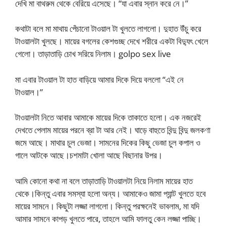
দেখি মা বাথরুম থেকে বেরিয়ে এসেছে। “যা এবার স্নান করে নে।”
কথাটা বলে মা মাথায় পেঁচানো টাওয়াল টা খুলতে লাগলো। দুহাত উঁচু করে
টাওয়ালটা খুলছে। মায়ের বগলের কেশগুচ্ছ দেখে শরীরে একটা বিদ্যুৎ খেলে
গেলো। তাড়াতাড়ি চোখ সরিয়ে নিলাম। golpo sex live
মা এবার টাওয়াল টা হাত বাড়িয়ে আমার দিকে দিয়ে বললো “এই নে
টাওয়াল।”
টাওয়ালটা নিতে আবার আমাকে মায়ের দিকে তাকাতে হলো। এক নজরেই
দেখতে পেলাম মায়ের পরনে ব্রা টা আর নেই। ঘাড়ে বাহুতে বিন্দু বিন্দু জলকণা
জমে আছে। মাথার চুল ভেজা। সামনের দিকের কিছু ভেজা চুল কপাল ও
গালে আটকে আছে।চশমাটা খোলা আছে বিছানার উপর।
আমি কোনো কথা না বলে তাড়াতাড়ি টাওয়ালটা নিয়ে নিলাম মায়ের হাত
থেকে।কিন্তু এবার সমস্যা হলো অন্য। আমাকেও জামা প্যান্ট খুলতে হবে
মায়ের সামনে। কিছুটা লজ্জা লাগলো। কিন্তু পরক্ষনেই ভাবলাম, মা যদি
আমার সামনে কাপড় খুলতে পারে, তাহলে আমি ফালতু কেন লজ্জা পাচ্ছি।