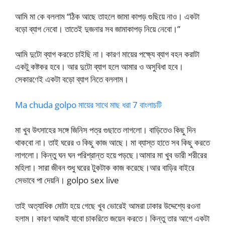
আমি মা কে বললাম “ঠিক আছে তাহলে জামা কাপড় গুছিয়ে নাও। একটা
বড়ো ব্যাগ নেবো। তাতেই দুজনার সব জামাকাপড় নিয়ে নেবো।”
আমি দুটো ব্যাগ করতে চাইছি না। কারণ মায়ের পক্ষ্যে ব্যাগ বহন করাটা
একটু কষ্টকর হবে। আর দুটো ব্যাগ হলে আমার ও অসুবিধা হবে।
সেকারণেই একটা বড়ো ব্যাগ নিতে বললাম।
Ma chuda golpo মায়ের সাথে মাছ ধরা 7 বাংলাচটি
মা খুব উৎসাহের সঙ্গে জিনিস পত্র গুছাতে লাগলো। বাড়িতেও কিছু দিন
থাকবো না। তাই ঘরের ও কিছু কাজ আছে। মা ব্যাস্ত হাতে সব কিছু করতে
লাগলো। কিন্তু ঘন ঘন পরিশ্রান্ত হয়ে পড়ছে।আমার মা খুব ভারী শরীরের
মহিলা। সারা জীবন শুধু ঘরের টুকটাক কাজ করেছে।আর বাড়ির বাইরে
সেভাবে পা দেয়নি। golpo sex live
তাই অত্যাধিক মোটা হয়ে গেছে খুব ভোরেই আমরা ঢাকার উদ্দেশ্যে রওনা
হলাম। কারণ আজই যাবো চাকরিতে জয়েন করতে। কিন্তু তার আগে একটা