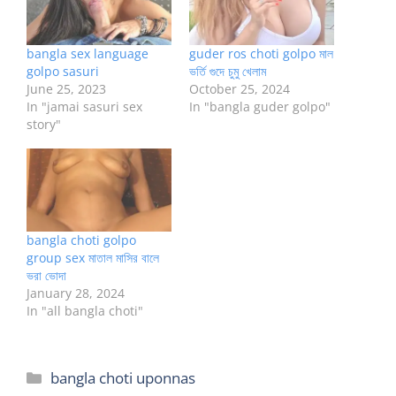
bangla sex language
guder ros choti golpo মাল
golpo sasuri
ভর্তি গুদে চুমু খেলাম
June 25, 2023
October 25, 2024
In "jamai sasuri sex
In "bangla guder golpo"
story"
bangla choti golpo
group sex মাতাল মাসির বালে
ভরা ভোদা
January 28, 2024
In "all bangla choti"
Categories
bangla choti uponnas