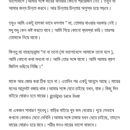
ভালোবাসে।আমার সঙ্গে মায়ের যাওয়ার কোনো প্রয়োজন নেই। তবুও মা
আমার জন্য চিন্তা করবে। আর চিন্তায় চিন্তায় অসুস্থ হয়ে পড়বে।
তবুও আমি একটু হালকা ভাবে বললাম ” মা, তোমার যাওয়ার দরকার নেই।
শুধু শুধু কেন কষ্ট করতে যাবে। আমি গিয়ে কোনো ব্যবস্থা করি। তারপর
তোমাকে নিয়ে যাবো।
কিন্তু মা নাছোড়বান্দা “না না তনো (মা ভালোবেসে আমাকে তনো বলে ),
আমি কোনো কথা শুনবো না। আমি তোর সঙ্গে যাবো। আমি আমার ব্যাগ
জিনিস গুছিয়ে নিচ্ছি।”
মাকে আর জোর করা ঠিক হবে না। এতদিন পর একটু আনন্দে আছে। মায়ের
মনের আনন্দটা বজায় থাক।আমার সঙ্গে যেতে চাইছে যখন, যাক। কিছু দিন
বাইরে ঘোরাও হবে মায়ের। golpo sex live
মা একজন সাধারণ গৃহবধূ। বাড়ির বাইরে খুব কম বেরোয়। দূরে সেভাবে
কখনো কোথাও যেতে দেখিনি।আমার সঙ্গে ঢাকায় যখন যেতে চাইছে, তাহলে
মায়ের ঘোরাও হয়ে যাবে। শরীর মনও মায়ের ভালো থাকবে।