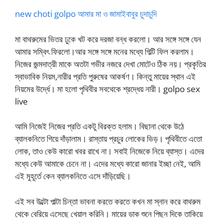
new choti golpo আমার মা ও জামাইবাবুর চুদাচুদি
মা বাথরুমের ভিতর ঢুকে খট করে দরজা বন্ধ করলো। আর সঙ্গে সঙ্গে যেন
আমার সম্বিৎ ফিরলো।আর সঙ্গে সঙ্গে মনের মধ্যে গিল্টি ফিল করলাম।
নিজের জন্মদাত্রী মাকে অতটা গভীর নজরে দেখা মোটেও ঠিক নয়। প্রকৃতির
স্বাভাবিক নিয়ম,নারীর প্রতি পুরুষের আকর্ষণ। কিন্তু মায়ের স্থান এই
নিয়মের উর্দ্ধে। মা হলো পৃথিবীর সবথেকে শ্রদ্ধেয় নারী। golpo sex
live
আমি নিজেই নিজের প্রতি একটু বিরক্ত হলাম। বিছানা থেকে উঠে
ব্যালকনিতে গিয়ে দাঁড়ালাম। রাস্তায় প্রচুর লোকের ভিড়। পৃথিবীতে এতো
লোক, তাও কেউ কারো খবর রাখে না। সবাই নিজেকে নিয়ে ব্যাস্ত। এদের
মধ্যে কেউ আমাকে চেনে না। এদের মধ্যে কারো জানার ইচ্ছা নেই, আমি
এই মুহূর্তে কেন ব্যালকনিতে এসে দাঁড়িয়েছি।
এই সব উল্টো পাল্টা চিন্তা ভাবনা করতে করতে কখন মা স্নান করে বাথরুম
থেকে বেরিয়ে এসেছে খেয়াল করিনি। মায়ের ডাক শুনে পিছন দিকে তাকিয়ে