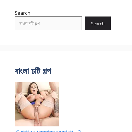
Search
Search
বাংলা চটি গল্প
বউ শাশুড়ির swapping choti গল্প – 2