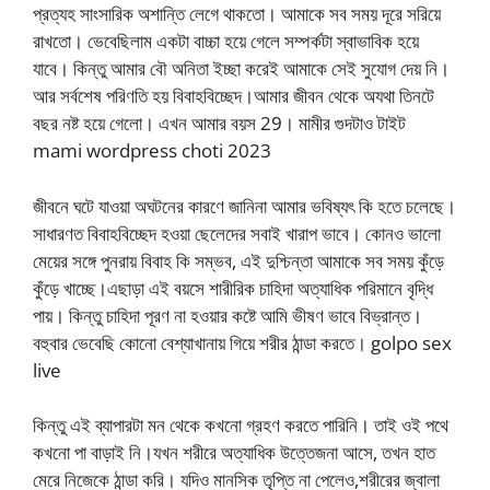
প্রত্যহ সাংসারিক অশান্তি লেগে থাকতো। আমাকে সব সময় দূরে সরিয়ে
রাখতো। ভেবেছিলাম একটা বাচ্চা হয়ে গেলে সম্পর্কটা স্বাভাবিক হয়ে
যাবে। কিন্তু আমার বৌ অনিতা ইচ্ছা করেই আমাকে সেই সুযোগ দেয় নি।
আর সর্বশেষ পরিণতি হয় বিবাহবিচ্ছেদ।আমার জীবন থেকে অযথা তিনটে
বছর নষ্ট হয়ে গেলো। এখন আমার বয়স 29। মামীর গুদটাও টাইট
mami wordpress choti 2023
জীবনে ঘটে যাওয়া অঘটনের কারণে জানিনা আমার ভবিষ্যৎ কি হতে চলেছে।
সাধারণত বিবাহবিচ্ছেদ হওয়া ছেলেদের সবাই খারাপ ভাবে। কোনও ভালো
মেয়ের সঙ্গে পুনরায় বিবাহ কি সম্ভব, এই দুশ্চিন্তা আমাকে সব সময় কুঁড়ে
কুঁড়ে খাচ্ছে।এছাড়া এই বয়সে শারীরিক চাহিদা অত্যাধিক পরিমানে বৃদ্ধি
পায়। কিন্তু চাহিদা পূরণ না হওয়ার কষ্টে আমি ভীষণ ভাবে বিভ্রান্ত।
বহুবার ভেবেছি কোনো বেশ্যাখানায় গিয়ে শরীর ঠান্ডা করতে। golpo sex
live
কিন্তু এই ব্যাপারটা মন থেকে কখনো গ্রহণ করতে পারিনি। তাই ওই পথে
কখনো পা বাড়াই নি।যখন শরীরে অত্যাধিক উত্তেজনা আসে, তখন হাত
মেরে নিজেকে ঠান্ডা করি। যদিও মানসিক তৃপ্তি না পেলেও,শরীরের জ্বালা