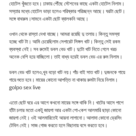
হোটেল খুঁজতে হবে। ঢাকায় পৌঁছে স্টেশনের কাছে একটা হোটেল নিলাম।
সস্তার মধ্যে হোটেল ভাড়া হলেও পরিষ্কার পরিচ্ছন্ন আছে। ঘরটা ছোট।
সঙ্গে বাথরুম।সামনে একটা ছোট ব্যালকনি আছে।
ওখান থেকে রাস্তা দেখা যাচ্ছে। আমরা রয়েছি দু তলায়। কিন্তু সমস্যা
হচ্ছে খাট টা। আমি চেয়েছিলাম সেপারেট সিঙ্গল খাট। কিন্তু সেই রকম
ব্যবস্থা নেই। সব রুমেই ডবল বেড খাট। দুটো খাট নিতে গেলে খরচ
অনেক বেশি হয়ে যাচ্ছিলো। তাই বাধ্য হয়েই ডবল বেড এর রুম নিলাম।
ডবল বেড খাট হলেও,খুব বড়ো খাট নয়। পাঁচ বাই সাত খাট। দুজনকে গায়ে
গায়ে শুতে হবে। মায়ের কোনো আপত্তি না থাকায় রুমটা নিয়ে নিলাম।
golpo sex live
এতো ছোট ঘরে এর আগে কখনো মায়ের সঙ্গে থাকি নি। খাটের আসে পাশে
হাঁটা চলার মতো একটু জায়গা আর একটা শো-কেশ আলমারি ছাড়া কোনো
জায়গা নেই। ওই আলমারিতেই আয়না লাগানো। আলাদা কোনো ড্রেসিং
টেবিল নেই। সাজ গোজ করতে হলে বিছানায় বসে করতে হবে।