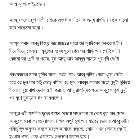
আমি ব্যাথা পাইতেছি।
আম্মু বললো, চুপ শালী, তোকে এত টাকা দিয়ে কি জন্য রাখছি। ওকে ভালো
করে শায়েস্তা করো।
আম্মুর কথায় আব্বু হিংস্র জানোয়ারের মতো ওর ব্লাউসের হুকগুলো টান
দিয়ে ছিড়ে ফেলল। মুহূর্তের মধ্যে খুলে গেল ওর শাড়ি আর পেটিকোট।
কোনো ব্রা পেন্টি না পড়ায়, বুয়া আম্মু আর আব্বুর সামনে পুরাপুরি নেংটা।
প্রথমবারের মতো ফুলির মাকে নেংটা দেখে আব্বু লুঙ্গির গোছা খুলে নেংটা
হয়ে ওর চুল ধরে হাটু গেড়ে বসিয়ে ওর মুখে আব্বুর লোহার মতো নুনুটা ঢুকিয়ে
দিলো। বুয়া বাধা দেয়ার চেষ্টা করলে, আম্মু রাগান্বিত হয়ে আব্বুকে পুরা নুনুটা
ওর মুখে ঢুকানোর ইশারা করলো।
আব্বুর এই পাশবিক যুদ্ধে জয়ের কোনো সম্ভাবনা না দেখে বুয়া হার মেনে
আব্বুকে সেবা করতে লাগলো। ওর অপূর্ব মুখ আর হাতের ছোয়ায় আব্বু যৌন
পরিতৃপ্তি অনুভব করতে করতে আমাকে বললো, সোনা এখন তোমার নেংটা
হওয়ার পালা, ওকে একসাথে উপভোখ করতে হবে।