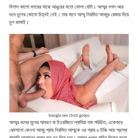
বিশাল কালো বলয়ের মাঝে আঙুরের মতো ফোলা বোটা। আম্মুর বগল আর
গুদে চুলের কোনো চিহ্নই নেই। তার মানে আম্মু নিয়মিত আব্বুর রেজার দিয়ে
চুল কামাই।
bangla sex choti golpo
আম্মুর গুদের মুখের আবরণ যা ইংরেজিতে ল্যাবিয়া নাম পরিচিত, একেবারে
ঝোলানো কেননা আব্বু প্রায় নিয়মিত আম্মুকে ওর প্রায় ৯ ইঞ্চি আর প্রস্থে
মাঝারি আকারের শসার মত নুনু দিয়ে চুদে। আম্মুর গুদের বাহির দিকের মতো