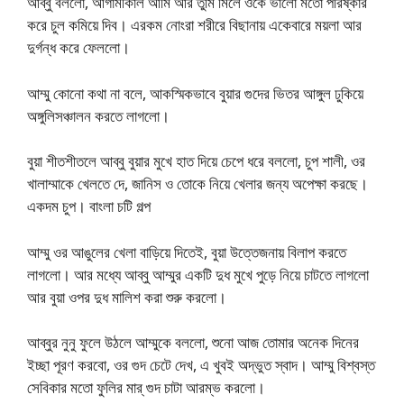
আব্বু বললো, আগামীকাল আমি আর তুমি মিলে ওকে ভালো মতো পরিষ্কার
করে চুল কমিয়ে দিব। এরকম নোংরা শরীরে বিছানায় একেবারে ময়লা আর
দুর্গন্ধ করে ফেললো।
আম্মু কোনো কথা না বলে, আকস্মিকভাবে বুয়ার গুদের ভিতর আঙ্গুল ঢুকিয়ে
অঙ্গুলিসঞ্চালন করতে লাগলো।
বুয়া শীতশীতলে আব্বু বুয়ার মুখে হাত দিয়ে চেপে ধরে বললো, চুপ শালী, ওর
খালাম্মাকে খেলতে দে, জানিস ও তোকে নিয়ে খেলার জন্য অপেক্ষা করছে।
একদম চুপ। বাংলা চটি গল্প
আম্মু ওর আঙুলের খেলা বাড়িয়ে দিতেই, বুয়া উত্তেজনায় বিলাপ করতে
লাগলো। আর মধ্যে আব্বু আম্মুর একটি দুধ মুখে পুড়ে নিয়ে চাটতে লাগলো
আর বুয়া ওপর দুধ মালিশ করা শুরু করলো।
আব্বুর নুনু ফুলে উঠলে আম্মুকে বললো, শুনো আজ তোমার অনেক দিনের
ইচ্ছা পূরণ করবো, ওর গুদ চেটে দেখ, এ খুবই অদ্ভুত স্বাদ। আম্মু বিশ্বস্ত
সেবিকার মতো ফুলির মার্ গুদ চাটা আরম্ভ করলো।