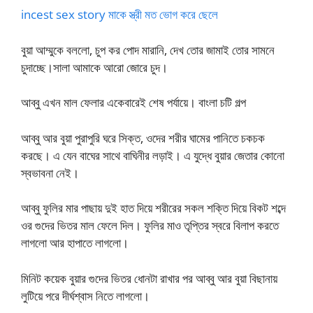
incest sex story মাকে স্ত্রী মত ভোগ করে ছেলে
বুয়া আম্মুকে বললো, চুপ কর পোদ মারানি, দেখ তোর জামাই তোর সামনে
চুদাচ্ছে।সালা আমাকে আরো জোরে চুদ।
আব্বু এখন মাল ফেলার একেবারেই শেষ পর্যায়ে। বাংলা চটি গল্প
আব্বু আর বুয়া পুরাপুরি ঘরে সিক্ত, ওদের শরীর ঘামের পানিতে চকচক
করছে। এ যেন বাঘের সাথে বাঘিনীর লড়াই। এ যুদ্ধে বুয়ার জেতার কোনো
স্বভাবনা নেই।
আব্বু ফুলির মার পাছায় দুই হাত দিয়ে শরীরের সকল শক্তি দিয়ে বিকট শব্দে
ওর গুদের ভিতর মাল ফেলে দিল। ফুলির মাও তৃপ্তির স্বরে বিলাপ করতে
লাগলো আর হাপাতে লাগলো।
মিনিট কয়েক বুয়ার গুদের ভিতর ধোনটা রাখার পর আব্বু আর বুয়া বিছানায়
লুটিয়ে পরে দীর্ঘশ্বাস নিতে লাগলো।