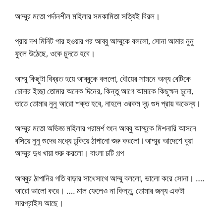
আম্মুর মতো পর্দানশীল মহিলার সমকামিতা সত্যিই বিরল।
প্রায় দশ মিনিট পার হওয়ার পর আব্বু আম্মুকে বললো, সোনা আমার নুনু
ফুলে উঠেছে, ওকে চুদতে হবে।
আম্মু কিছুটা বিব্রত হয়ে আব্বুকে বললো, বৌয়ের সামনে অন্য বেটিকে
চোদার ইচ্ছা তোমার অনেক দিনের, কিন্তু আগে আমাকে কিছুক্ষন চুদো,
তাতে তোমার নুনু আরো শক্ত হবে, নাহলে ওরকম দৃঢ় গুদ প্রায় অভেদ্য।
আম্মুর মতো অভিজ্ঞ মহিলার পরামর্শ শুনে আব্বু আম্মুকে মিশনারি আসনে
বসিয়ে নুনু গুদের মধ্যে ঢুকিয়ে ঠাপানো শুরু করলো।আম্মুর আদেশে বুয়া
আম্মুর দুধ খায়া শুরু করলো। বাংলা চটি গল্প
আব্বুর ঠাপানির গতি বাড়ার সাথেসাথে আম্মু বললো, ভালো করে সোনা। ….
আরো ভালো করে। …. মাল ফেলেও না কিন্তু, তোমার জন্য একটা
সারপ্রাইস আছে।