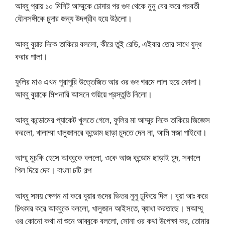
আব্বু প্রায় ১০ মিনিট আম্মুকে চোদার পর গুদ থেকে নুনু বের করে পরবর্তী
যৌনসঙ্গীকে চুদার জন্য উদগ্রীব হয়ে উঠলো।
আব্বু বুয়ার দিকে তাকিয়ে বললো, কীরে তুই রেডি, এইবার তোর সাথে যুদ্ধ
করার পালা।
ফুলির মাও এখন পুরাপুরি উত্তেজিত আর ওর গুদ গরমে লাল হয়ে ফোলা।
আব্বু বুয়াকে মিশনারি আসনে শুয়িয়ে প্রস্তুতি নিলো।
আব্বু কন্ডোমের প্যাকেট খুলতে গেলে, ফুলির মা আম্মুর দিকে তাকিয়ে জিজ্ঞেস
করলো, খালাম্মা খালুজানরে কন্ডোম ছাড়া চুদতে দেন না, আমি মজা পাইবো।
আম্মু মুচকি হেসে আব্বুকে বললো, ওকে আজ কন্ডোম ছাড়াই চুদ, সকালে
পিল দিয়ে দেব। বাংলা চটি গল্প
আব্বু সময় ক্ষেপন না করে বুয়ার গুদের ভিতর নুনু ঢুকিয়ে দিল। বুয়া আঃ করে
চিৎকার করে আব্বুকে বললো, খালুজান আইসতে, ব্যাথা করতাছে। মআম্মু
ওর কোনো কথা না শুনে আব্বুকে বললো, সোনা ওর কথা উপেক্ষা কর, তোমার