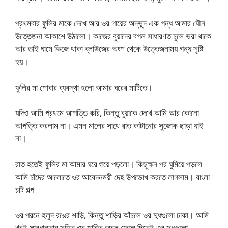
প্রথমবার ফুলির মাকে দেখে আর ওর গায়ের অদ্ভুদ এক গন্ধ আমার যৌন
উত্তেজনা আকাশে উঠালো। কাজের বুয়াদের বগল সাধারণত চুলে ভরা থাকে
আর তাই ঘামে ভিজে থাকা ব্লাউজের অংশ থেকে উত্তেজনাময় গন্ধ সৃষ্টি
হয়।
ফুলির মা শোবার ব্যবস্থা হলো আমার ঘরের মাটিতে।
যদিও আমি প্রথমে আপত্তি করি, কিন্তু বুয়াকে দেখে আমি আর কোনো
আপত্তি করলাম না। এমন মালের সাথে রাত কাটানোর সুজোক ছাড়া যাই
না।
রাত হতেই ফুলির মা আমার ঘরে শুয়ে পড়লো। কিছুক্ষন পর ঘুমিয়ে পড়লে
আমি চাঁদের আলোতে ওর আবেদনময়ী দেহ উপভোখ করতে লাগলাম। বাংলা
চটি গল্প
ওর পরনে হলুদ রঙের শাড়ি, কিন্তু শাড়ির আঁচলে ওর দুধগুলো ঢাকা। আমি
খুবই সাবধানতার সহিত ওর শাড়ির অচল ফেলে দিতেই ওর দুধগুলো