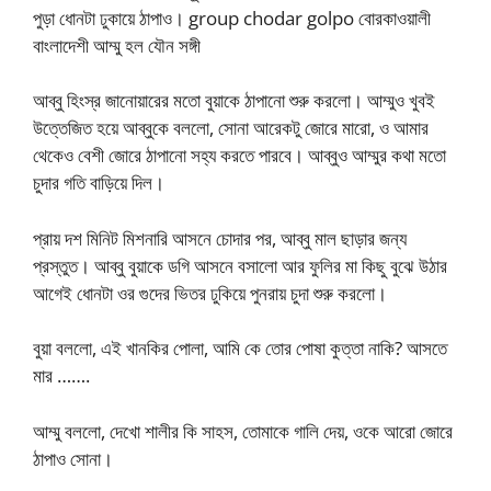
পুড়া ধোনটা ঢুকায়ে ঠাপাও। group chodar golpo বোরকাওয়ালী
বাংলাদেশী আম্মু হল যৌন সঙ্গী
আব্বু হিংস্র জানোয়ারের মতো বুয়াকে ঠাপানো শুরু করলো। আম্মুও খুবই
উত্তেজিত হয়ে আব্বুকে বললো, সোনা আরেকটু জোরে মারো, ও আমার
থেকেও বেশী জোরে ঠাপানো সহ্য করতে পারবে। আব্বুও আম্মুর কথা মতো
চুদার গতি বাড়িয়ে দিল।
প্রায় দশ মিনিট মিশনারি আসনে চোদার পর, আব্বু মাল ছাড়ার জন্য
প্রস্তুত। আব্বু বুয়াকে ডগি আসনে বসালো আর ফুলির মা কিছু বুঝে উঠার
আগেই ধোনটা ওর গুদের ভিতর ঢুকিয়ে পুনরায় চুদা শুরু করলো।
বুয়া বললো, এই খানকির পোলা, আমি কে তোর পোষা কুত্তা নাকি? আসতে
মার …….
আম্মু বললো, দেখো শালীর কি সাহস, তোমাকে গালি দেয়, ওকে আরো জোরে
ঠাপাও সোনা।