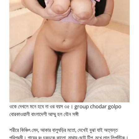
ওকে দেখলে মনে হবে না ওর বয়স ৩৫। group chodar golpo
বোরকাওয়ালী বাংলাদেশী আম্মু হল যৌন সঙ্গী
শরীরে কিঞ্চিৎ মেদ, আকার বালুঘড়ির মতো, দেখেই বুঝা যাই অত্যন্ত
পরিশ্রমী। গায়ের রং চকচকে কালো, মাথায় ছোট টিপ্, মুখে লাল লিপস্টিক।