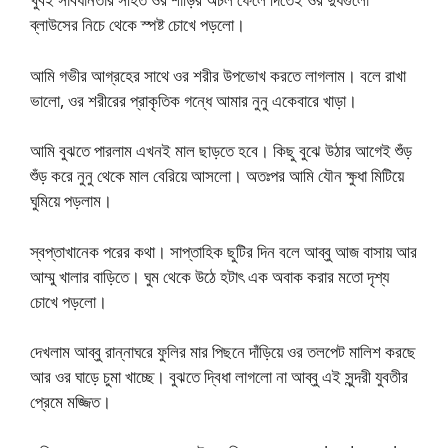
ব্লাউসের নিচে থেকে স্পষ্ট চোখে পড়লো।
আমি গভীর আগ্রহের সাথে ওর শরীর উপভোখ করতে লাগলাম। বলে রাখা
ভালো, ওর শরীরের প্রাকৃতিক গন্ধে আমার নুনু একেবারে খাড়া।
আমি বুঝতে পারলাম এখনই মাল ছাড়তে হবে। কিছু বুঝে উঠার আগেই শুঁড়
শুঁড় করে নুনু থেকে মাল বেরিয়ে আসলো। অতঃপর আমি যৌন ক্ষুধা মিটিয়ে
ঘুমিয়ে পড়লাম।
স্বপ্তাখানেক পরের কথা। সাপ্তাহিক ছুটির দিন বলে আব্বু আজ বাসায় আর
আম্মু খালার বাড়িতে। ঘুম থেকে উঠে হটাৎ এক অবাক করার মতো দৃশ্য
চোখে পড়লো।
দেখলাম আব্বু রান্নাঘরে ফুলির মার পিছনে দাঁড়িয়ে ওর তলপেট মালিশ করছে
আর ওর ঘাড়ে চুমা খাচ্ছে। বুঝতে দ্বিধা লাগলো না আব্বু এই সুন্দরী যুবতীর
প্রেমে মজ্জিত।