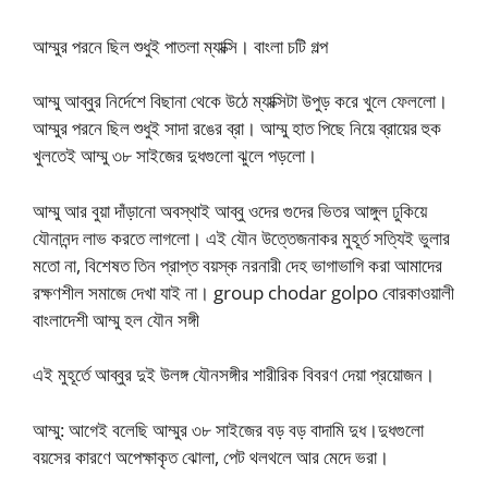
আম্মুর পরনে ছিল শুধুই পাতলা ম্যাক্সি। বাংলা চটি গল্প
আম্মু আব্বুর নির্দেশে বিছানা থেকে উঠে ম্যাক্সিটা উপুড় করে খুলে ফেললো।
আম্মুর পরনে ছিল শুধুই সাদা রঙের ব্রা। আম্মু হাত পিছে নিয়ে ব্রায়ের হুক
খুলতেই আম্মু ৩৮ সাইজের দুধগুলো ঝুলে পড়লো।
আম্মু আর বুয়া দাঁড়ানো অবস্থাই আব্বু ওদের গুদের ভিতর আঙ্গুল ঢুকিয়ে
যৌনানন্দ লাভ করতে লাগলো। এই যৌন উত্তেজনাকর মুহূর্ত সত্যিই ভুলার
মতো না, বিশেষত তিন প্রাপ্ত বয়স্ক নরনারী দেহ ভাগাভাগি করা আমাদের
রক্ষণশীল সমাজে দেখা যাই না। group chodar golpo বোরকাওয়ালী
বাংলাদেশী আম্মু হল যৌন সঙ্গী
এই মুহূর্তে আব্বুর দুই উলঙ্গ যৌনসঙ্গীর শারীরিক বিবরণ দেয়া প্রয়োজন।
আম্মু: আগেই বলেছি আম্মুর ৩৮ সাইজের বড় বড় বাদামি দুধ।দুধগুলো
বয়সের কারণে অপেক্ষাকৃত ঝোলা, পেট থলথলে আর মেদে ভরা।