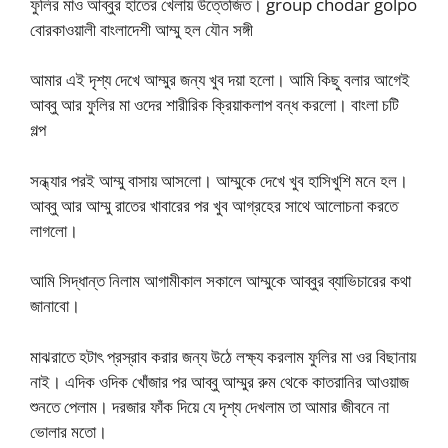
ফুলির মাও আব্বুর হাতের খেলায় উত্তেজিত। group chodar golpo
বোরকাওয়ালী বাংলাদেশী আম্মু হল যৌন সঙ্গী
আমার এই দৃশ্য দেখে আম্মুর জন্য খুব দয়া হলো। আমি কিছু বলার আগেই
আব্বু আর ফুলির মা ওদের শারীরিক ক্রিয়াকলাপ বন্ধ করলো। বাংলা চটি
গল্প
সন্ধ্যার পরই আম্মু বাসায় আসলো। আম্মুকে দেখে খুব হাসিখুশি মনে হল।
আব্বু আর আম্মু রাতের খাবারের পর খুব আগ্রহের সাথে আলোচনা করতে
লাগলো।
আমি সিদ্ধান্ত নিলাম আগামীকাল সকালে আম্মুকে আব্বুর ব্যাভিচারের কথা
জানাবো।
মাঝরাতে হটাৎ প্রস্রাব করার জন্য উঠে লক্ষ্য করলাম ফুলির মা ওর বিছানায়
নাই। এদিক ওদিক খোঁজার পর আব্বু আম্মুর রুম থেকে কাতরানির আওয়াজ
শুনতে পেলাম। দরজার ফাঁক দিয়ে যে দৃশ্য দেখলাম তা আমার জীবনে না
ভোলার মতো।