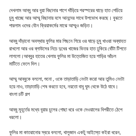
দেখলাম আব্বু আর বুয়া বিছানার পাশে দাঁড়িয়ে পরস্পরের ঘাড়ে হাত পেচিয়ে
চুমু খাচ্ছে আর আম্মু বিছানায় বসে আনন্দের সাথে উপভোখ করছে। বুঝতে
পারলাম ওদের যৌন ক্রিয়াকর্মের মাঝে আম্মুও জড়িত।
আব্বু দাঁড়ানো অবস্থায় ফুলির মার পিছনে গিয়ে ওর ঘাড়ে চুমু খাওয়া অব্যাহত
রাখলো আর ওর ব্লাউসের নিচে দুধের খাজের ভিতর হাত ঢুকিয়ে বোঁটা টিপতে
লাগলো।আব্বুর হাতের খেলায় ফুলির মা উত্তেজিত হয়ে শাড়ির আঁচল
মাটিতে ফেলে দিল।
আম্মু আব্বুকে বললো, শুনো , ওকে তাড়াতাড়ি নেংটা করো আর তুমিও নেংটা
হয়ে নাও, তাড়াতাড়ি শেষ করতে হবে, নয়তো বাবু ঘুম থেকে উঠে যাবে।
বাংলা চটি গল্প
আব্বু মুহূর্তের মধ্যে বুয়ার চুলের গোছা ধরে ওকে দেওয়ালের বিপরীতে ঠেপে
ধরলো।
ফুলির মা কাতরানোর স্বরে বললো, খালুজান একটু আইস্তে কইরা ধরেন,