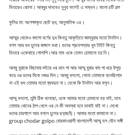
ভিতরেও ঝোলা। আব্বুর দানবেও নুনুর ফলেই এ সম্ভব। বাংলা চটি গল্প
ফুলির মা: অপেক্ষাকৃত ছোট দুধ, আনুমানিক ৩৪।
আম্মুর থেকেও কালো বর্ণের দুধ কিন্তু আকৃতিতে জাম্বুরার মতো টানটান।
বগল আর গুদ চুলের জঙ্গলে ভরা। গুদের প্রবেশদ্বার খুব টাইট কিন্তু
ভিতরে একেবারে গোলাপি।আর নাম ওকে তেমন চোদানো হয় নি।
আব্বু বুয়াকে বিছানায় শুইয়ে ওর ডান পা আর আম্মু বুয়ার বাম পা ধরে উপুড়
করে ওর গুদের দিকে নজর দিল। আব্বু বললো, সোনা তোমাকে বলেছিলাম
না এই গুদ তোমার মতো ব্যবহৃত না। দেখো কি টানটান আর মসৃন।
আম্মু বললো, তুমি ঠিক বলেছো, ওকে আমার মতো চোদানো হয় নাই, তবে
তোমার ধোনের ঠাপ খেলে ওর যে কী অবস্থা হবে ভাবাই যাই না। দেখো
গুদের চারপাশে আর বগলে চুলের ছড়াছড়ি। আমার মতো কামানো না।
group chodar golpo বোরকাওয়ালী বাংলাদেশী আম্মু হল যৌন সঙ্গী