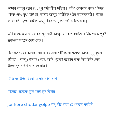
আমার আম্মুর বয়স ৪৫, খুব পর্দানশীল মহিলা। যদিও বোরকার কারণে উপর
থেকে দেখে বুঝা যাই না, আমার আম্মুর শারীরিক গঠন আবেদনময়ী। গায়ের
রং বাদামি, দুধের সাইজ আনুমানিক ৩৮, তলপেট চর্বিতে ভরা।
অফিস থেকে এসে বোরকা খুললেই আম্মুর ঘর্মাক্ত ব্লাউসের নিচ থেকে পুরুষ্ট
দুধগুলো সহজে দেখা যেত।
বিশেষত দুধের কালো বলয় আর ফোলা বোঁটাগুলো দেখলে আমার নুনু ফুলে
উঠতো। আম্মু গোসলে গেলে, আমি প্রায়ই দরজার ফাক দিয়ে উঁকি মেরে
উলঙ্গ স্লান উপভোখ করতাম।
টেবিলের উপর বিধবা ভোদার চাচি চোদা
কাজের মেয়েকে চুদে বাচ্চা জন্ম দিলাম
jor kore chodar golpo বান্ধবীর মাকে রেপ করার কাহিনী