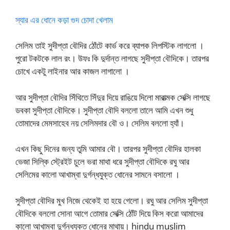
স্যার এর ধোনে কড়া গুদ চোদা খেলাম
সেলিম তাই সুদীপ্তা বৌদির ঠোঁটে কার্ভ করে ব্যাপক লিপস্টিক লাগলো ।
পুরো টকটকে লাল রং। উফঃ কি দুর্দান্ত লাগছে সুদীপ্তা বৌদিকে। তারপর
চোখে একটু লাইনার আর কাজল লাগালো ।
আর সুদীপ্তা বৌদির সিঁথিতে সিঁদুর দিয়ে রাঙিয়ে দিলো মারাত্মক সেক্সি লাগছে
ডবকা সুদীপ্তা বৌদিকে। সুদীপ্তা বৌদি বললো তালে আমি এখন শুধু
তোমাদের মেমসাহেব নয় সেলিমদার বৌ ও। সেলিম বললো হ্যাঁ।
এখন কিছু দিনের জন্য তুমি আমার বৌ। তারপর সুদীপ্তা বৌদির হালকা
ভেজা সিল্কি স্ট্রেইট চুলে ভরা মাথা ধরে সুদীপ্তা বৌদিকে রঘু আর
সেলিমের কালো আখাম্বা দুর্গন্ধযুক্ত ধোনের সামনে বসালো ।
সুদীপ্তা বৌদির মুখ নিজে থেকেই হা হয়ে গেলো। রঘু আর সেলিম সুদীপ্তা
বৌদিকে বললো সোনা আগে তোমার সেক্সি ঠোঁট দিয়ে কিস করো আমাদের
কালো আখাম্বা দুর্গন্ধযুক্ত ধোনের মাথায়। hindu muslim