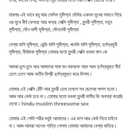
তারপর এই ভাবে রঘু আর সেলিম সুদীপ্তা বৌদির একদম মুখের সামনে গিয়ে
ওর মুখে বীর্য ফেলছে আর বলছে সেক্সি সুদীপ্তা , সুন্দরী সুদীপ্তা, নতুন
সুদীপ্তা, যৌন দাসী সুদীপ্তা, যৌনদেবী সুদীপ্তা
বেশ্যা মাগি সুদীপ্তা, রেন্ডি মাগি সুদীপ্তা, খানকি মাগি সুদীপ্তা, দুর্গন্ধমুখী
সুদীপ্তা, বীর্যমাখা সুদীপ্তা তোমার মতো সুন্দরী সেক্সি ডবকা মাল কে
আমরা চুদে চুদে আর আমাদের সাদা ঘন থকথকে গরম গরম দুর্গন্ধযুক্ত বীর্য
ঢেলে ঢেলে আজ অতীব বিশ্রী দুর্গন্ধযুক্ত করে দিলাম।
তোমার এই সেক্সি ঠোঁট আর সুন্দরী চোখ দেখলে সব ছেলেরা পাগল হতো।
আজ আর কেউ হবে না। তোমার মতো ডবকা সুন্দরী মাগীর কি অবস্থা করেছি
দেখো। hindu muslim threesome sex
তোমার এই গোটা শরীর শুধুই আমাদের। এর ভাগ আর কেউ নিতে চাইবে
না। আজ আমরা অনেক শান্তি পেলাম তোমায় আমাদের বেশ্যা বানিয়ে।