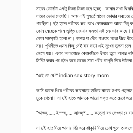
মায়ের ভোদাটা একটু ভিজা ভিজা মনে হচ্ছে। আমার মাথা ঝিম
মায়ের ভোদা দেখেছি। আজ এই মুহুর্তে মায়ের ভোদার সবচেয়ে
পারছিনা। দুই হাতে শরীরের ভর রেখে কোমরটাকে আরো নিচু 
কোন মেয়েকে পরম তৃপ্তি দেওয়ার ক্ষমতা এই লেওড়ার আছে। কি
কোন সমস্যাই হলো না। কাদায় পা দেঁবে যাওয়ার মতো ধীরে ধী
নয়। পৃথিবীতে এমন কিছু নেই যার সাথে এই সুখের তুলনা চলে।
জেগে যায়। এবার আলগোছে কোমরটাকে উপরে তুলে আবার নামি
মিনিট করার পর হঠাৎ করে মায়ের সারা শরীর কাপুনি দিয়ে উ
“এই কে রে?” indian sex story mom
আমি চমকে গিয়ে শরীরের ভারসাম্য হারিয়ে মায়ের উপরে পড়লা
ঢুকে গেলো। মা দুই হাতে আমাকে আরো শক্ত কতে চেপে ধরে
“আহ্হ্হ্…… ইস্স্স্……আহ্হ্হ্*…… কত্তো বড় লেওড়া রে বা
মা দুই হাত দিয়ে আমার পিঠ ধরে ঝাকুনি দিয়ে চোখ খুলে তাকা