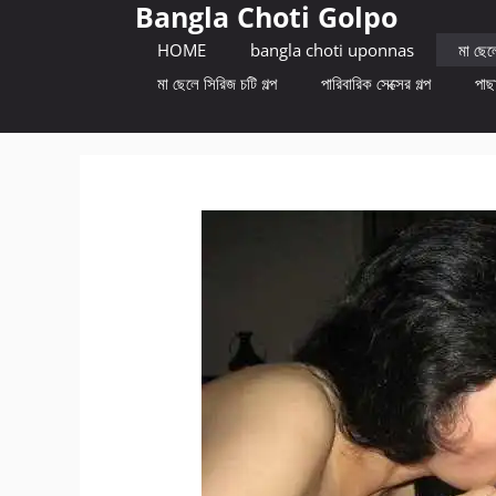
Bangla Choti Golpo
Skip
to
HOME
bangla choti uponnas
মা ছেলে
content
মা ছেলে সিরিজ চটি গল্প
পারিবারিক সেক্সের গল্প
পাছা