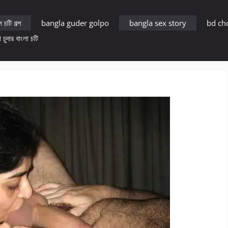
 চটি গল্প
bangla guder golpo
bangla sex story
bd ch
 চুদার বাংলা চটি