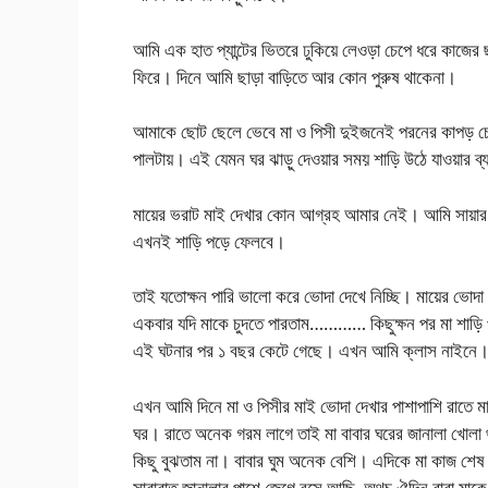
আমি এক হাত প্যান্টের ভিতরে ঢুকিয়ে লেওড়া চেপে ধরে কাজের
ফিরে। দিনে আমি ছাড়া বাড়িতে আর কোন পুরুষ থাকেনা।
আমাকে ছোট ছেলে ভেবে মা ও পিসী দুইজনেই পরনের কাপড় চ
পালটায়। এই যেমন ঘর ঝাড়ু দেওয়ার সময় শাড়ি উঠে যাওয়ার ব্যা
মায়ের ভরাট মাই দেখার কোন আগ্রহ আমার নেই। আমি সায়ার ফা
এখনই শাড়ি পড়ে ফেলবে।
তাই যতোক্ষন পারি ভালো করে ভোদা দেখে নিচ্ছি। মায়ের ভোদা
একবার যদি মাকে চুদতে পারতাম………… কিছুক্ষন পর মা শাড়
এই ঘটনার পর ১ বছর কেটে গেছে। এখন আমি ক্লাস নাইনে। শশু
এখন আমি দিনে মা ও পিসীর মাই ভোদা দেখার পাশাপাশি রাতে মা
ঘর। রাতে অনেক গরম লাগে তাই মা বাবার ঘরের জানালা খোলা 
কিছু বুঝতাম না। বাবার ঘুম অনেক বেশি। এদিকে মা কাজ শেষ
সারারাত জানালার পাশে জেগে বসে আছি, অথচ ঐদিন বাবা মাকে