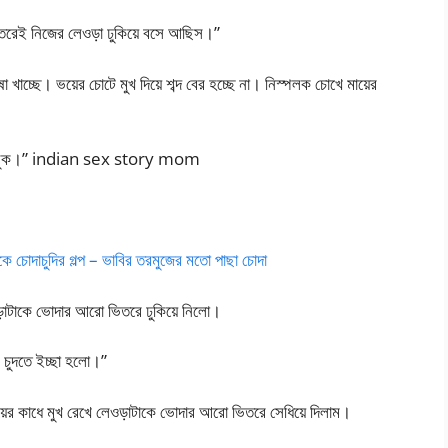
িতরেই নিজের লেওড়া ঢুকিয়ে বসে আছিস।”
খাচ্ছে। ভয়ের চোটে মুখ দিয়ে শব্দ বের হচ্ছে না। নিস্পলক চোখে মায়ের
া আসুক।” indian sex story mom
কে চোদাচুদির গল্প – ভাবির তরমুজের মতো পাছা চোদা
ড়াটাকে ভোদার আরো ভিতরে ঢুকিয়ে নিলো।
 চুদতে ইচ্ছা হলো।”
মায়ের কাধে মুখ রেখে লেওড়াটাকে ভোদার আরো ভিতরে সেধিয়ে দিলাম।