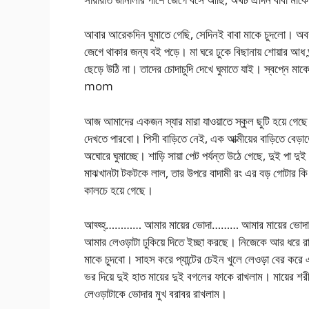
আবার আরেকদিন ঘুমাতে গেছি, সেদিনই বাবা মাকে চুদলো। অবশ্
জেগে থাকার জন্য বই পড়ে। মা ঘরে ঢুকে বিছানায় শোয়ার আধ ঘন
ছেড়ে উঠি না। তাদের চোদাচুদি দেখে ঘুমাতে যাই। স্বপ্নে ম
mom
আজ আমাদের একজন স্যার মারা যাওয়াতে স্কুল ছুটি হয়ে গে
দেখতে পারবো। পিসী বাড়িতে নেই, এক আত্মীয়ের বাড়িতে বেড়াত
অঘোরে ঘুমাচ্ছে। শাড়ি সায়া পেট পর্যন্ত উঠে গেছে, দুই পা দ
মাঝখানটা টকটকে লাল, তার উপরে বাদামী রং এর বড় গোটার কি যে
কালচে হয়ে গেছে।
আহ্হ্হ্………… আমার মায়ের ভোদা……… আমার মায়ের ভোদা…
আমার লেওড়াটা ঢুকিয়ে দিতে ইচ্ছা করছে। নিজেকে আর ধরে রাখ
মাকে চুদবো। সাহস করে প্যান্টের চেইন খুলে লেওড়া বের করে
ভর দিয়ে দুই হাত মায়ের দুই বগলের ফাকে রাখলাম। মায়ের শরী
লেওড়াটাকে ভোদার মুখ বরাবর রাখলাম।