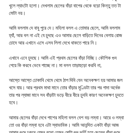
খুলে ল্যাংটো হলো। দেখলাম ছেলের বাঁড়া বাপের থেকে বড়ো কিন্তু তত টা
মোটা নয়।
আমি বললাম দে বাবু পুরে দে। মহিলা বলল এ তোমার ছেলে, আমি বললাম
হ্যাঁ, আর বল না এই যে চুদছে এও আমার ছেলে বাড়িতে দিনের বেলায় রোজ
চোদে আর এখানে এসে এসব লিলা দেখে থাকতে পারে নি।
এখানে এনে চুদছে। আমি এই প্রথম ছেলের বাঁড়া নিচ্ছি। কৌশিক গুদ
পেয়ে কি করবে ভেবে পাচ্ছে না। মা বলল তাড়াহুড়ো করবি না,
আস্তে আস্তে ঢোকাবি থেমে থেমে ঠাপ দিবি যেন অনেকক্ষণ হয় আমার জল
খসে যায়। আর প্রথম মাথা মানে তোর বাঁড়ার মুণ্ডিটা তার পর গাদা অর্ধেক
তার পর ল্যাজা মানে সব বাঁড়াটা ভড়ে ধীরে ধীরে চুদবি কারণ অনেকক্ষণ চুদতে
হবে।
আমার ছেলের বাঁড়া দেখে পাশের মহিলা বলল বেশ বড় লম্বা। আরে ও লম্বা
তো ওর বাঁড়া লম্বা হবে এটা স্বাভাবিক। আমি আনন্দিত একটা বাঁড়া আজ
আমার গুদে ঢুকবে যেমন বড়ো তেমন মোটা গুদ ভর্তি হয়ে ছেলের বাঁড়া গুদে