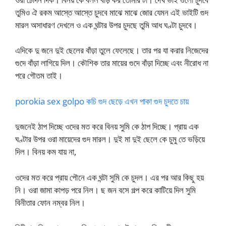
তুমিও ঐ রকম আস্তে আস্তে চুদবে মাঝে মাঝে জোর যেমন এই ভাইটি গুদ
মারল অসাধারণ দেখলে ও এক ঘন্টার উপর চুদছে তুমি আধ ঘণ্টা চুদবে।
এদিকে দু জনে দুই ছেলের বাঁড়া তুলে ফেলেছে। তার পর যা করার নিজেদের
গুদে বাঁড়া লাগিয়ে দিল। কৌশিক তার মায়ের গুদে বাঁড়া দিচ্ছে এবং নীরোধ না
পরে গৌতম তাই।
porokia sex golpo কচি গুদ ছেড়ে এখন পাকা গুদ চুদতে চায়
দুজনেই ঠাপ দিচ্ছে ওদের মত করে বিনয় সুমি কে ঠাপ দিচ্ছে। প্রায় এক
ঘণ্টার উপর ওরা মায়েদের গুদ মারল। দুই মা দুই ছেলে কে চুমু তে ভড়িয়ে
দিল। বিনয় কম যায় না,
ওদের মত করে প্রায় পৌনে এক ঘন্টা সুমি কে চুদল। এর পর আর কিছু হয়
নি। ওরা জামা কাপড় পরে নিল। ছ জন বসে গল্প করে কাটিয়ে দিল সুমি
বিনীতার ফোন নম্বর নিল।