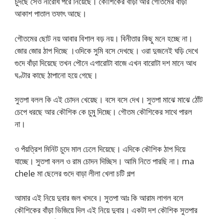
চুদছে সেও নীরোধ পরে নিয়েছে। কৌশিকের বাঁড়া আর গৌতমের বাঁড়া
আকাশ পাতাল তফাৎ আছে।
গৌতমের ছোট নয় আবার বিশাল বড় নয়। বিনীতার কিছু মনে হচ্ছে না।
জোর জোর ঠাপ দিচ্ছে ।ওদিকে সুমি বসে দেখছে। ওরা দুজনেই ঘড়ি দেখে
গুদে বাঁড়া দিয়েছে তখন পৌনে এগারোটা বাজে এখন বারোটা দশ মানে আধ
ঘণ্টার কাছে ঠাপানো হয়ে গেছে।
সুতপা বলল কি এই চোদন খেয়েছ। বসে বসে দেখ। সুতপা মাঝে মাঝে ঠোঁট
চেপে ধরছে আর কৌশিক কে চুমু দিচ্ছে। গৌতম কৌশিকের সাথে পারল
না।
ও পঁয়ত্রিশ মিনিট চুদে মাল ঢেলে দিয়েছে। এদিকে কৌশিক ঠাপ দিয়ে
যাচ্ছে। সুতপা বলল ও রাম চোদন দিচ্ছিস। আমি নিতে পারছি না। ma
chele মা ছেলের গুদে বাড়া লীলা খেলা চটি গল্প
আমার এই নিয়ে দুবার জল খসবে। সুতপা আঃ কি আরাম লাগল বলে
কৌশিকের বাঁড়া ভিজিয়ে দিল এই নিয়ে দুবার। একটা দশ কৌশিক সুতপার