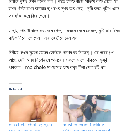
বিনীতা সুমির ফোন নম্বর নিল। সাড়ে চারটে বাজে বেড়িয়ে নীচে নেমে এল
তখন পাঁচটা তখন রাস্তার দু পাশের দৃশ্য আর নেই। সুমি বলল পুলিশ এসে
সব ফাঁকা করে দিয়ে গেছে।
তাছাড়া পাঁচ টা বাজে সব নেমে গেছে। সকলে নেমে এসেছে সুমি আর বিনয়
বাইক নিয়ে চলে গেল। এরা হোটেলে চলে এল।
বিনীতা দেখল সুতপা তাদের হোটেলে পাশের ঘর নিয়েছে। এর পরের গল্প
আছে সেটা অন্য শিরোনামে আসবে। সকলে ভালো থাকবেন সুস্থ
থাকবেন। ma chele মা ছেলের গুদে বাড়া লীলা খেলা চটি গল্প
Related
ma chele choti বড় ছেলের
muslim mum fucking
বড় বাড়া মায়ের বড় গুদে
মুসলিম মায়ের পোদ যখন ছেলে পায় 4