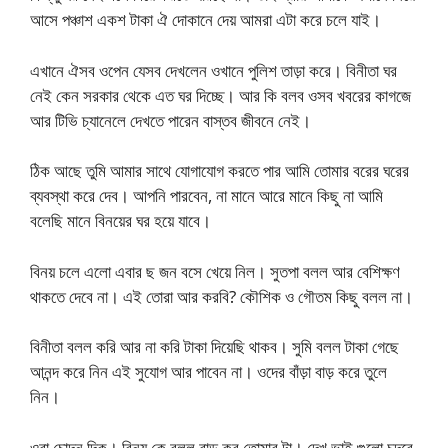
আসে পঞ্চাশ একশ টাকা ঐ দোকানে দেয় আমরা এটা করে চলে যাই।
এখানে ঐসব ওপেন যেসব দেখলেন ওখানে পুলিশ তাড়া করে। বিনীতা ঘর
নেই কেন সরকার থেকে এত ঘর দিচ্ছে। আর কি বলব ওসব খবরের কাগজে
আর টিভি চ্যানেলে দেখতে পারেন বাস্তব জীবনে নেই।
ঠিক আছে তুমি আমার সাথে যোগাযোগ করতে পার আমি তোমার বরের ঘরের
ব্যবস্থা করে দেব। আপনি পারবেন, না মানে আরে মানে কিছু না আমি
বলেছি মানে বিনয়ের ঘর হয়ে যাবে।
বিনয় চলে এলো এবার ছ জন বসে খেয়ে নিল। সুতপা বলল আর বেশিক্ষণ
থাকতে দেবে না। এই তোরা আর করবি? কৌশিক ও গৌতম কিছু বলল না।
বিনীতা বলল করি আর না করি টাকা দিয়েছি থাকব। সুমি বলল টাকা গেছে
আনন্দ করে নিন এই সুযোগ আর পাবেন না। ওদের বাঁড়া বাড় করে তুলে
নিন।
ওরা চোদন দিক। বিনয় কে বলল বাড় কর তোমার টা। দেখ ভাই গুলো চুদবে