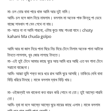
মা- চল তোর বাবা পারে থাক আমি আর তুই নামি।
আমি- চল বলে জাল নিয়ে নামলাম। বললাম মা অনেক পাক কিন্তু পা ডেবে
যাচ্ছে সাবধান পা যেন গেথে না যায়।
মা- আরে না না আমি পারবো, এটায় কুচে মাছ পাওয়া যাবে। choty
kahani Ma chuda golpo
আমি আর মা জাল নিয়ে পানা ঘিরে নিচ দিয়ে টেনে নিলাম অনেক পানা আটকে
টানতে লাগলাম, খুব জোর লাগছে টানতে।
মা- এই তুই টেনে আমার কাছে ঘুরে আয় আমি ধরে আছি এত ঘন পানা টেনে
সরানো যাচ্ছেনা।
আমি- আচ্চা তুমি শক্ত করে ধরে রাখ আমি ঘুরে আসছি। তাকিয়ে দেখি বাবা
বিড়ি ধরিয়ে টানছে। মাকে বললাম দ্যাখ বিড়ি খায়।
মা- ওইজন্যই দম থাকেনা কত বারন করি শোনে না তো। তুই আস্তে পারবি
তো।
আমি- হ্যা মা বলে আস্তে আস্তে ঘুরে মায়ের কাছে এলাম। মাকে বললাম
তুমি ধরে থাক আমি পানা ফেলছি।