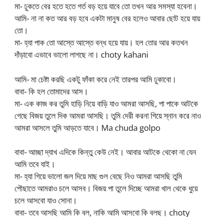
মা- ঢুকতে বের হতে হতে গর্ত বড় হয়ে যাবে তো তখন আর সমস্যা হবেনা।
আমি- না না কত আর বড় হবে একটা মানুষ বের হলেও আবার ছোট হয়ে যায়
তো।
মা- হ্যা পাক তো আস্তে আস্তে বন্ধ হয়ে যায়। হল তোর আর কতখন
দাঁড়াবো এভাবে ভালো লাগছে না। choty kahani
আমি- মা চেষ্টা করছি একটু ফাঁকা করে নেই তারপর আমি ঢুকাবো।
বাবা- কি হল তোমাদের আস।
মা- এক কাজ কর তুমি হাড়ি নিয়ে বাড়ি যাও আমরা আসছি, পা পাকে আটকে
গেছে বিজয় তুলে দিক আমরা আসছি। তুমি দেরী করনা গিয়ে স্নান করে নাও
আমরা আসলে তুমি আড়তে যাবে। Ma chuda golpo
বাবা- আচ্ছা দ্যাখ এদিকে কিন্তু কেউ নেই। আবার আটকে থেকো না যেন
আমি তবে যাই।
মা- হ্যা গিয়ে ভালো জল দিয়ে মাছ গুল বেছে নিও আমরা আসছি তুমি
পৌছাতে আমরাও চলে আসব। বিজয় পা তুলে দিচ্ছে আমরা খাল থেকে ধুয়ে
চলে আসবো যাও সোনা।
বাবা- তবে আসছি আমি কি বল, নাকি আমি আসবো কি বলছ। choty