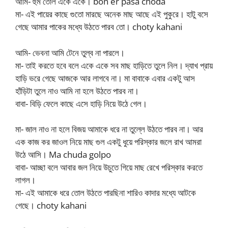
আমি- হুম তোল একে একে। bon er pasa choda
মা- এই পায়ের কাছে গুতো মারছে অনেক মাছ আছে এই পুকুরে। হাটু বসে
গেছে আমার পাকের মধ্যে উঠতে পারব তো। choty kahani
আমি- ভেবনা আমি টেনে তুল্ব না পারলে।
মা- তাই করতে হবে বলে একে একে সব মাছ হাড়িতে তুলে নিল। দ্যাখ প্রায়
হাড়ি ভরে গেছে আজকে আর লাগবে না। মা বাবাকে এবার একটু আস
হাঁড়িটা তুলে নাও আমি না হলে উঠতে পারব না।
বাবা- বিড়ি ফেলে কাছে এসে হাড়ি নিয়ে উঠে গেল।
মা- জাল নাও না হলে বিজয় আমাকে ধরে না তুল্লে উঠতে পারব না। আর
এক কাজ কর জাওল নিয়ে মাছ গুল একটু ধুয়ে পরিস্কার জলে রাখ আমরা
উঠে আসি। Ma chuda golpo
বাবা- আচ্ছা বলে আবার জল নিয়ে উচুতে গিয়ে মাছ রেখে পরিস্কার করতে
লাগল।
মা- এই আমাকে ধরে তোল উঠতে পারছিনা শারিও কাদার মধ্যে আটকে
গেছে। choty kahani