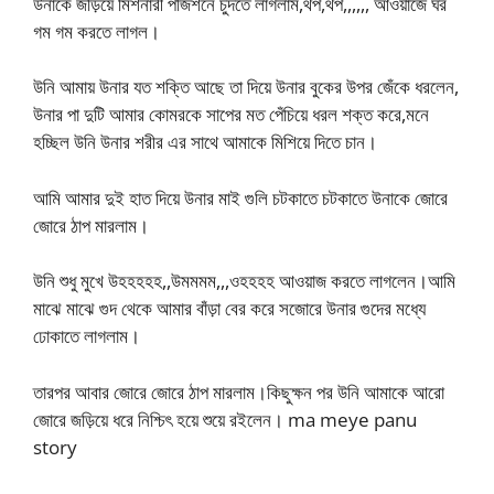
উনাকে জড়িয়ে মিশনারী পজিশনে চুদতে লাগলাম,থপ,থপ,,,,,, আওয়াজে ঘর
গম গম করতে লাগল।
উনি আমায় উনার যত শক্তি আছে তা দিয়ে উনার বুকের উপর জেঁকে ধরলেন,
উনার পা দুটি আমার কোমরকে সাপের মত পেঁচিয়ে ধরল শক্ত করে,মনে
হচ্ছিল উনি উনার শরীর এর সাথে আমাকে মিশিয়ে দিতে চান।
আমি আমার দুই হাত দিয়ে উনার মাই গুলি চটকাতে চটকাতে উনাকে জোরে
জোরে ঠাপ মারলাম।
উনি শুধু মুখে উহহহহহ,,উমমমম,,,ওহহহহ আওয়াজ করতে লাগলেন।আমি
মাঝে মাঝে গুদ থেকে আমার বাঁড়া বের করে সজোরে উনার গুদের মধ্যে
ঢোকাতে লাগলাম।
তারপর আবার জোরে জোরে ঠাপ মারলাম।কিছুক্ষন পর উনি আমাকে আরো
জোরে জড়িয়ে ধরে নিশ্চিৎ হয়ে শুয়ে রইলেন। ma meye panu
story