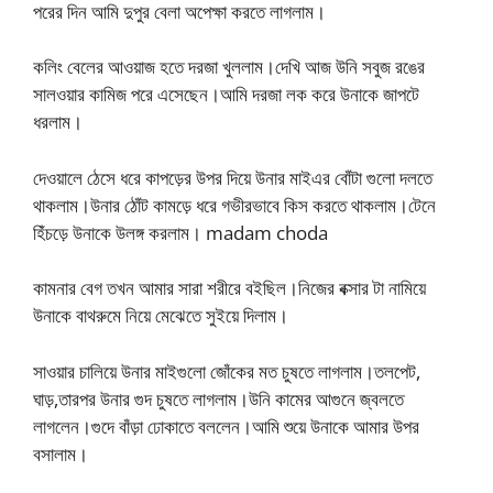
পরের দিন আমি দুপুর বেলা অপেক্ষা করতে লাগলাম।
কলিং বেলের আওয়াজ হতে দরজা খুললাম।দেখি আজ উনি সবুজ রঙের
সালওয়ার কামিজ পরে এসেছেন।আমি দরজা লক করে উনাকে জাপটে
ধরলাম।
দেওয়ালে ঠেসে ধরে কাপড়ের উপর দিয়ে উনার মাইএর বোঁটা গুলো দলতে
থাকলাম।উনার ঠোঁট কামড়ে ধরে গভীরভাবে কিস করতে থাকলাম।টেনে
হিঁচড়ে উনাকে উলঙ্গ করলাম। madam choda
কামনার বেগ তখন আমার সারা শরীরে বইছিল।নিজের বক্সার টা নামিয়ে
উনাকে বাথরুমে নিয়ে মেঝেতে সুইয়ে দিলাম।
সাওয়ার চালিয়ে উনার মাইগুলো জোঁকের মত চুষতে লাগলাম।তলপেট,
ঘাড়,তারপর উনার গুদ চুষতে লাগলাম।উনি কামের আগুনে জ্বলতে
লাগলেন।গুদে বাঁড়া ঢোকাতে বললেন।আমি শুয়ে উনাকে আমার উপর
বসালাম।