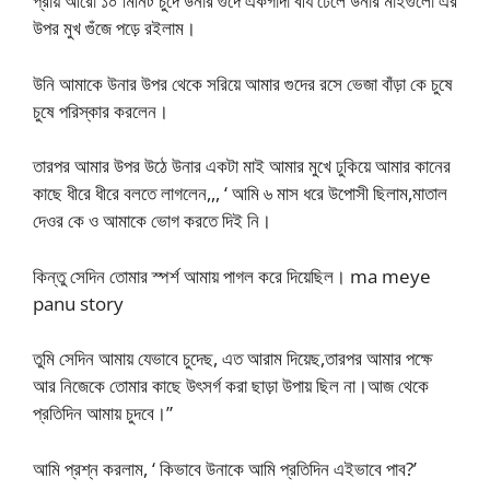
প্রায় আরো ১০ মিনিট চুদে উনার গুদে একগাদা বীর্য ঢেলে উনার মাইগুলো এর
উপর মুখ গুঁজে পড়ে রইলাম।
উনি আমাকে উনার উপর থেকে সরিয়ে আমার গুদের রসে ভেজা বাঁড়া কে চুষে
চুষে পরিস্কার করলেন।
তারপর আমার উপর উঠে উনার একটা মাই আমার মুখে ঢুকিয়ে আমার কানের
কাছে ধীরে ধীরে বলতে লাগলেন,,, ‘ আমি ৬ মাস ধরে উপোসী ছিলাম,মাতাল
দেওর কে ও আমাকে ভোগ করতে দিই নি।
কিন্তু সেদিন তোমার স্পর্শ আমায় পাগল করে দিয়েছিল। ma meye
panu story
তুমি সেদিন আমায় যেভাবে চুদেছ, এত আরাম দিয়েছ,তারপর আমার পক্ষে
আর নিজেকে তোমার কাছে উৎসর্গ করা ছাড়া উপায় ছিল না।আজ থেকে
প্রতিদিন আমায় চুদবে।”
আমি প্রশ্ন করলাম, ‘ কিভাবে উনাকে আমি প্রতিদিন এইভাবে পাব?’