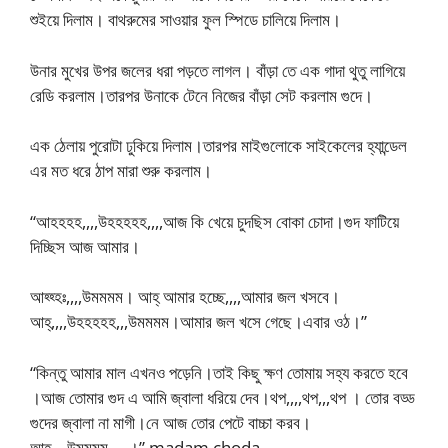
শুইয়ে দিলাম। বাথরুমের সাওয়ার ফুল স্পিডে চালিয়ে দিলাম।
উনার মুখের উপর জলের ধরা পড়তে লাগল। বাঁড়া তে এক গাদা থুতু লাগিয়ে
রেডি করলাম।তারপর উনাকে টেনে নিজের বাঁড়া সেট করলাম গুদে।
এক ঠেলায় পুরোটা ঢুকিয়ে দিলাম।তারপর মাইগুলোকে সাইকেলের হ্যান্ডেল
এর মত ধরে ঠাপ মারা শুরু করলাম।
“আহহহহ,,,,উহহহহহ,,,,আজ কি খেয়ে চুদছিস বোকা চোদা।গুদ ফাটিয়ে
দিচ্ছিস আজ আমার।
আহ্হ্হঃ,,,,উমমমম। আহ্ আমার হচ্ছে,,,,আমার জল খসবে।
আহ্,,,,উহহহহহ,,,উমমমম।আমার জল খসে গেছে।এবার ওঠ।”
“কিন্তু আমার মাল এখনও পড়েনি।তাই কিছু ক্ষণ তোমায় সহ্য করতে হবে
।আজ তোমার গুদ এ আমি জ্বালা ধরিয়ে দেব।থপ,,,,থপ,,,থপ । তোর বড্ড
গুদের জ্বালা না মাগী।নে আজ তোর পেটে বাচ্চা করব।
আহ্,,,,উমমমম,,,,,।” madam choda