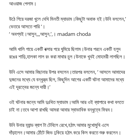
আওয়াজ পেলাম।
উঠে গিয়ে দরজা খুলে দেখি মিনতী ম্যাডাম।কিছুটা অবাক হই।উনি বললেন,’
ভেতরে আসতে পারি ‘।
‘ অবশ্যই।আসুন,,,আসুন,’,। madam choda
আমি খালি গায়ে একটি বক্সার পরে ঘুমিয়ে ছিলাম।উনার পরনে একটি হলুদ
রঙের শাড়ি,হালকা লাল রং করা মাথার চুল।উনাকে খুবই মোহময়ী লাগছিল।
উনি এসে আমার বিছানার উপর বসলেন।তারপর বললেন, ‘ আসলে আমাদের
দুজনের মধ্যে যে বন্ধুত্ত্ব ছিল, কিছুদিন আগের একটি ঘটনা আমাদের মধ্যে
এই দূরত্বের জন্যে দায়ী।’
ওই ঘটনার জন্যে আমি দুঃখিত ম্যাডাম।আমি আর ওই ব্যাপারে কথা বলতে
চাই না।তবে আশা রাখছি আমরা আবার স্বাভাবিক বন্ধুত্বে ফিরব।
উনি উনার হ্যান্ড ব্যাগ টা টেবিলে রেখে,হঠাৎ আমার মুখোমুখি এসে
দাঁড়ালেন।আমার ঠোঁটে জিভ ঢুকিয়ে হঠাৎ করে কিস করতে শুরু করলেন।