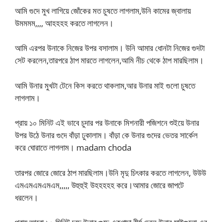
আমি গুদে মুখ লাগিয়ে জোঁকের মত চুষতে লাগলাম,উনি কামের জ্বালায়
উমমমম,,,, আহহহহ করতে লাগলেন।
আমি এরপর উনাকে নিজের উপর বসালাম। উনি আমার ধোনটা নিজের গুদটা
সেট করলেন,তারপরে ঠাপ মারতে লাগলেন,আমি নীচ থেকে ঠাপ মারছিলাম।
আমি উনার মুখটা টেনে কিস করতে থাকলাম,আর উনার মাই গুলো চুষতে
লাগলাম।
প্রায় ১০ মিনিট এই ভাবে চুদার পর উনাকে মিশনারী পজিশনে শুইয়ে উনার
উপর উঠে উনার গুদে বাঁড়া ঢুকালাম। বাঁড়া কে উনার গুদের ভেতর সার্কেল
করে ঘোরাতে লাগলাম। madam choda
তারপর জোরে জোরে ঠাপ মারছিলাম।উনি মৃদু চিৎকার করতে লাগলেন, উউউ
এমএমএমএমএম,,,,, উহুহুই উহহহহহ করে।আমার জোরে জাপটে
ধরলেন।