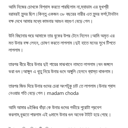
আমি নিজের চোখকে বিশ্বাস করতে পারছিলাম না,ম্যাডাম এর মুখশ্রী
বরাবরই সুন্দর ছিল।কিন্তু একজন ৩৮ বছরের নারীর এত সুন্দর ফর্সা,টানটান
বক্ষ দেখে আমার মধ্যে কামনার আগুন বহুগুণ বেড়ে গেল।
উনি বিছানায় শুয়ে আমাকে তার বুকের উপর টেনে নিলেন।আমি অমৃত এর
মত উনার বক্ষ লেহন, চোষণ করতে লাগলাম।দুই হাতে মনের সুখে টিপতে
লাগলাম।
তারপর ধীরে ধীরে উনার দুই পায়ের মাঝখানে নামতে লাগলাম।ঘন জঙ্গলে
ভরা গুদ।আঙ্গুল এ থুতু নিয়ে উনার গুদে অঙ্গুলি হেলনে ব্যাস্ত থাকলাম।
তারপর জিভ দিয়ে উনার গুদের চেরা অংশটুকু চাট তে লাগলাম।উনার শ্বাস
নেওয়ার গতি বেড়ে গেল। madam choda
আমি আমার ৬ইঞ্চির বাঁড়া কে উনার গুদের গভীরে পুরোটা প্রবেশ
করলাম,বুঝতে পারলাম এই ৬মাসে উনার গুদ অনেক টাইট হয়ে গেছে।