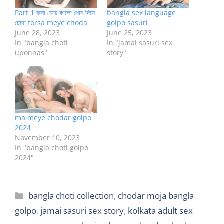
Part 1 ফর্সা মেয়ে কালো ধোন দিয়ে
bangla sex language
চোদা forsa meye choda
golpo sasuri
June 28, 2023
June 25, 2023
In "bangla choti
In "jamai sasuri sex
uponnas"
story"
ma meye chodar golpo
2024
November 10, 2023
In "bangla choti golpo
2024"
Categories
bangla choti collection
,
chodar moja bangla
golpo
,
jamai sasuri sex story
,
kolkata adult sex