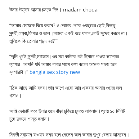
উনার উত্তর আমায় চমকে দিল। madam choda
“আমার মেয়েকে বিয়ে করবে? ও তোমার থেকে ৬বছরের ছোট,কিন্তু
সুন্দরী,লম্বা,ফিগার ও ভাল।আমরা একই ঘরে থাকব,কেউ সন্দেহ করবে না।
তুলিকে কি তোমার পছন্দ নয়?””
“তুলি খুবই সুন্দরী,ম্যাডাম।ওর মত কাউকে বউ হিসাবে পাওয়া ভাগ্যের
ব্যাপার।আপনি যদি আমার বাবার সাথে কথা বলেন অনেক সহজ হবে
ব্যাপারটা।”
bangla sex story new
“ঠিক আছে আমি বলব।তার আগে এসো আর একবার আমার গুদের জল
খসাও।”
আমি ভোচাট করে উনার গুদে বাঁড়া ঢুকিয়ে চুদতে লাগলাম।প্রায় ১০ মিনিট
চুদে দুজনে শান্ত হলাম।
মিনতী ম্যাডাম যাওয়ার সময় বলে গেলেন কাল আবার দুপুর বেলায় আসবেন।