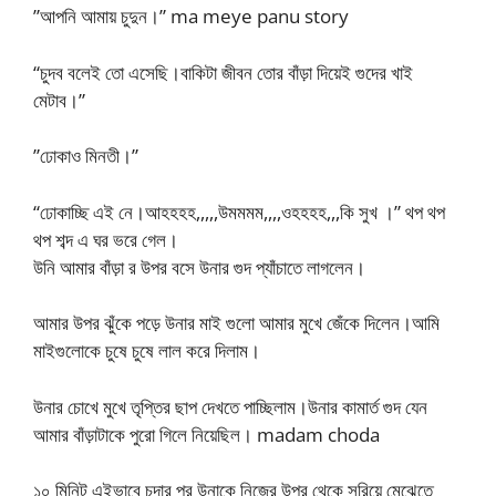
”আপনি আমায় চুদুন।” ma meye panu story
“চুদব বলেই তো এসেছি।বাকিটা জীবন তোর বাঁড়া দিয়েই গুদের খাই
মেটাব।”
”ঢোকাও মিনতী।”
“ঢোকাচ্ছি এই নে।আহহহহ,,,,,উমমমম,,,,ওহহহহ,,,কি সুখ ।” থপ থপ
থপ শব্দ এ ঘর ভরে গেল।
উনি আমার বাঁড়া র উপর বসে উনার গুদ প্যাঁচাতে লাগলেন।
আমার উপর ঝুঁকে পড়ে উনার মাই গুলো আমার মুখে জেঁকে দিলেন।আমি
মাইগুলোকে চুষে চুষে লাল করে দিলাম।
উনার চোখে মুখে তৃপ্তির ছাপ দেখতে পাচ্ছিলাম।উনার কামার্ত গুদ যেন
আমার বাঁড়াটাকে পুরো গিলে নিয়েছিল। madam choda
১০ মিনিট এইভাবে চুদার পর উনাকে নিজের উপর থেকে সরিয়ে মেঝেতে