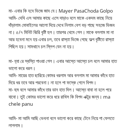
মা- এবার কি হবে ভিজে জাব যে। Mayer PasaChoda Golpo
আমি- দেখি এস আমার কাছে এসে দাড়াও বলে মাকে একদম কাছে নিয়ে
দাঁড়ালাম মোবাইলের আলো দিয়ে দেখে নিলাম বেশ বড় গাছে সহজে ভিজব
না। ৫/৭ মিনিট ঝিরি বৃষ্টি হল। তারপর থেমে গেল। মাকে বললাম মা না
আর হবেনা মনে হয় এবার চল, তবে রাস্তা ভিজে গেছে অল্প বৃষ্টিতে রাস্তা
পিছিল হয়। সামধানে চল স্লিপ যেন না হয়।
মা- হ্যা রে স্বস্তি পাওয়া গেল। এবার আস্তে আস্তে চল বলে আমার হাত
ভালো করে ধরল।
আমি- মায়ের হাত ছারিয়ে কোমর ধরলাম আর বললাম মা আমার কাঁধে হাত
দিয়ে ধর তবে আর পরবেনা। না হলে পা ফস্কে গেলে বিপদ।
মা- হুম বলে আমার কাঁধে তার ডান হাত দিল। আস্তে বাবা না হলে পরে
যাবো। তুই কোমর ভালো করে ধরে রাখিস কি বিপদ এক্টুর জন্য। ma
chele panu
আমি- মা আমি আছি ভেবনা বলে ভালো করে কাছে টেনে নিয়ে পা ফেলতে
লাগলাম।