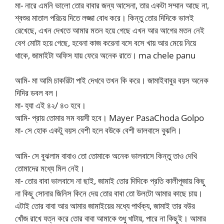
মা- নারে এমনি ভালো তোর বাবার জন্য আসেনা, তার একটা সম্মান আছে না,
শ্বশুর মাতাল পরিচয় দিতে লজ্জা বোধ করে। কিন্তু তোর দিদিকে ভালই
রেখেছে, এখন দেখতে আমার মতন হয়ে গেছে এখন আর আগের মতন নেই
বেশ মোটা হয়ে গেছে, হবেনা কাজ করেনা বসে বসে খায় আর মেয়ে নিয়ে
থাকে, জামাইটা অফিস যায় ফেরে অনেক রাতে। ma chele panu
আমি- মা আমি চাকরিটা পাই দেখবে তখন কি করে। জামাইবাবুর বয়স অনেক
দিদির ডবল বল।
মা- হ্যা এই ৪২/ ৪৩ হবে।
আমি- প্রায় তোমার সম বয়সী হবে। Mayer PasaChoda Golpo
মা- সে হোক একটু বয়স বেশী হলে বউকে বেশী ভালবাসে বুঝলি।
আমি- সে বুঝলাম বাবাও তো তোমাকে অনেক ভালবাসে কিন্তু তাও দেখি
তোমাদের মধ্যে মিল নেই।
মা- তোর বাবা ভালবাসে না ছাই, জামাই তোর দিদিকে প্রতি কালীপূজায় কিছু
না কিছু সোনার জিনিস কিনে দেয় তোর বাবা তো উলটো আমার কাছে চায়।
এটাই তোর বাবা আর আমার জামাইয়ের মধ্যে পার্থক্য, জামাই তার বউর
খোঁজ রাখে যত্ন করে তোর বাবা আমাকে শুধু খাটায়, পারে না কিছুই। আমার