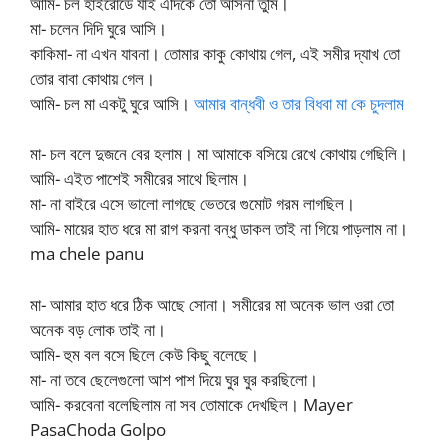
আমি- চল হাইরোডে যাই এদিকে তো আসনা তুমি।
মা- চলেন দিদি ঘুরে আসি।
কাকিমা- না এখন যাবনা। তোমার কাকু কোথায় গেল, এই সমীর দ্যাখ তো
তোর বাবা কোথায় গেল।
আমি- চল মা একটু ঘুরে আসি।
আমার বান্ধবী ও তার বিধবা মা কে চুদলাম
মা- চল বলে দুজনে বের হলাম। মা আমাকে বসিয়ে রেখে কোথায় গেছিলি।
আমি- এইত পাশেই সমীরের সাথে ছিলাম।
মা- না বাইরে এসে ভালো লাগছে ভেতরে গুমোট গরম লাগছিল।
আমি- মায়ের হাত ধরে মা রাগ করনা বন্ধু ডাকল তাই না গিয়ে পাড়লাম না।
ma chele panu
মা- আমার হাত ধরে ঠিক আছে সোনা। সমীরের মা অনেক ভাল ওরা তো
অনেক বড় লোক তাই না।
আমি- হুম বল বসে ছিলে কেউ কিছু বলেছে।
মা- না তবে ছেলেগুলো আশ পাশ দিয়ে ঘুর ঘুর করছিলো।
আমি- করবেনা বলেছিলাম না সব তোমাকে দেখছিল। Mayer
PasaChoda Golpo