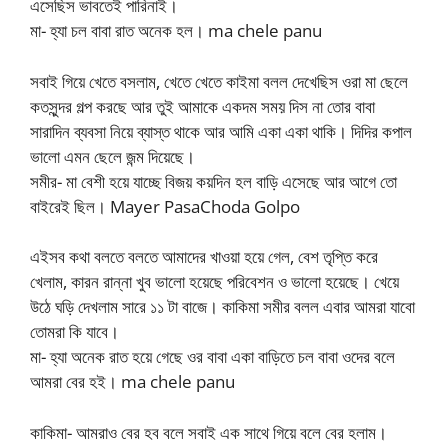
এসেছিস ভাবতেই পারিনাই।
মা- হ্যা চল বাবা রাত অনেক হল। ma chele panu
সবাই গিয়ে খেতে বসলাম, খেতে খেতে কাইমা বলল দেখেছিস ওরা মা ছেলে
কতসুন্দর গল্প করছে আর তুই আমাকে একদম সময় দিস না তোর বাবা
সারাদিন ব্যবসা নিয়ে ব্যাস্ত থাকে আর আমি একা একা থাকি। দিদির কপাল
ভালো এমন ছেলে জন্ম দিয়েছে।
সমীর- মা বেশী হয়ে যাচ্ছে বিজয় কয়দিন হল বাড়ি এসেছে আর আগে তো
বাইরেই ছিল। Mayer PasaChoda Golpo
এইসব কথা বলতে বলতে আমাদের খাওয়া হয়ে গেল, বেশ তৃপ্তি করে
খেলাম, কারন রান্না খুব ভালো হয়েছে পরিবেশন ও ভালো হয়েছে। খেয়ে
উঠে ঘড়ি দেখলাম সারে ১১ টা বাজে। কাকিমা সমীর বলল এবার আমরা যাবো
তোমরা কি যাবে।
মা- হ্যা অনেক রাত হয়ে গেছে ওর বাবা একা বাড়িতে চল বাবা ওদের বলে
আমরা বের হই। ma chele panu
কাকিমা- আমরাও বের হব বলে সবাই এক সাথে গিয়ে বলে বের হলাম।