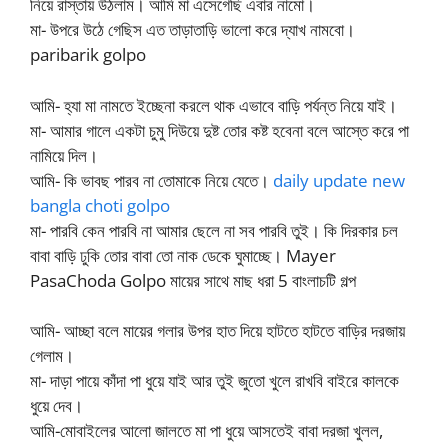
নিয়ে রাস্তায় উঠলাম। আমি মা এসেগেছি এবার নামো।
মা- উপরে উঠে গেছিস এত তাড়াতাড়ি ভালো করে দ্যাখ নামবো।
paribarik golpo
আমি- হ্যা মা নামতে ইচ্ছেনা করলে থাক এভাবে বাড়ি পর্যন্ত নিয়ে যাই।
মা- আমার গালে একটা চুমু দিউয়ে দুষ্ট তোর কষ্ট হবেনা বলে আস্তে করে পা
নামিয়ে দিল।
আমি- কি ভাবছ পারব না তোমাকে নিয়ে যেতে।
daily update new
bangla choti golpo
মা- পারবি কেন পারবি না আমার ছেলে না সব পারবি তুই। কি দিরকার চল
বাবা বাড়ি ঢুকি তোর বাবা তো নাক ডেকে ঘুমাচ্ছে। Mayer
PasaChoda Golpo মায়ের সাথে মাছ ধরা 5 বাংলাচটি গল্প
আমি- আচ্ছা বলে মায়ের গলার উপর হাত দিয়ে হাটতে হাটতে বাড়ির দরজায়
গেলাম।
মা- দাড়া পায়ে কাঁদা পা ধুয়ে যাই আর তুই জুতো খুলে রাখবি বাইরে কালকে
ধুয়ে দেব।
আমি-মোবাইলের আলো জালতে মা পা ধুয়ে আসতেই বাবা দরজা খুলল,