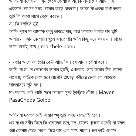
আমি- মা বলেছিনা এখন থেকে তোমাকে অনেক সময় দেব আমি, এই
একমাস তো সব সময় তোমার কাছে থাকবো। আচ্ছা মা একটা কথা বলবে
তুমি কি কারো সাথে প্রেম করেছ।
মা- কি বলছিস তুই
আমি- দ্যাখ মা আমাকে বন্ধু ভাবতে পার, আর আমাকে বলতে পার তুমি
আমার মা, আমাকে প্রান খুলে বলতে পার আমি কিছু মনে করব না। বিয়ের
আগে হতেই পারে। ma chele panu
মা- তার আগে বল তোর কেউ আছে কি। যে আমার বৌমা হবে।
আমি- না মা সে সৌভাগ্য আমার হয়নি, এখনকার মেয়ে আমার ঠিক ভালো
লাগেনা, কাউকে দেখে মনে লাগেনি তাছাড়া গরীবের ছেলে কে আমাকে
ভালবাসবে তুমি বল।
মা- দরকার নেই আমি দেখে আনবো সুন্দর টুকটুকে বৌমা। Mayer
PasaChoda Golpo
আমি- মা দরকার নেই আমার শুধু তুমি কাছে থাকলেই হবে।
এর মধ্যে সমীর কিরে কি থাকলেই হবে, চল তোদের খুজতে এসেছি মা বলল
ওরা কোথায় গেছে ডেকে নিয়ে আয় এক সাথে খাবো। চল ভাই এখানে