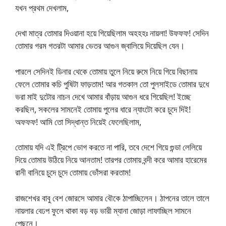
যখন প্রথম দেখলাম,
দেখা মাত্র তোমার দিওয়ানা হয়ে গিয়েছিলাম অহহহঃ নায়লা! উফফফ! সেদিন
তোমার গরম গতরটা আমার ভেতর আগুন জ্বালিয়ে দিয়েছিল যেন।
পারলে সেদিনই ডিনার থেকে তোমায় তুলে নিয়ে রুমে নিয়ে গিয়ে বিছানায়
ফেলে তোমার কচি পুষিটা ফাড়তাম! আর গতকাল তো পুলসাইডে তোমার দুধে
ভরা মাই দুটোর নাচন দেখে আমার বাঁড়ায় আগুন ধরে গিয়েছিল! ইচ্ছে
করছিল, সকলের সামনেই তোমায় পুলের ধারে ন্যাংটো করে চুদে দিই!
অফফফ! আমি তো সিদ্ধান্ত নিয়েই ফেলেছিলাম,
তোমায় যদি এই ট্রিপে ভোগ করতে না পারি, তবে দেশে গিয়ে গুন্ডা লেলিয়ে
দিয়ে তোমায় উঠিয়ে নিয়ে আনতাম! তারপর তোমায় বন্দী করে আমার হারেমের
রানী বানিয়ে চুদে চুদে তোমায় ভোঁসরা করতাম!
রাজশেখর বাবু বেশ জোরসে আমার বৌকে ঠাপাচ্ছিলেন। ঠাপনের তালে তালে
নায়লার বেঢপ ফুলে থাকা বড় বড় ভারী ম্যানা জোড়া লাফাচ্ছিল সামনে
পেছনে।