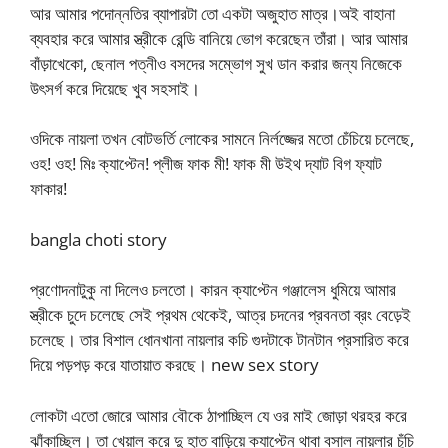
আর আমার পদোন্নতির ব্যাপারটা তো একটা অজুহাত মাত্র।অই বাহানা
ব্যবহার করে আমার স্ত্রীকে রেন্ডি বানিয়ে ভোগ করেছেন তাঁরা। আর আমার
বাঁড়াখেকো, ছেনাল পত্নীও বসদের সম্ভোগ সুখ ডান করার জন্য নিজেকে
উৎসর্গ করে দিয়েছে খুব সহসাই।
ওদিকে নায়লা তখন বোটভর্তি লোকের সামনে নির্লজ্জের মতো চেঁচিয়ে চলেছে,
ওহ! ওহ! মিঃ ক্যাপ্টেন! প্লীজ ফাক মী! ফাক মী উইথ দ্যাট বিগ ফ্যাট
ফাকার!
bangla choti story
প্রণোদনাটুকু না দিলেও চলতো। কারন ক্যাপ্টেন গঞ্জালেস ধুমিয়ে আমার
স্ত্রীকে চুদে চলেছে সেই প্রথম থেকেই, আত্র চদনের প্রবনতা ব্রং বেড়েই
চলেছে। তার বিশাল ধোনখানা নায়লার কচি গুদটাকে টানটান প্রসারিত করে
দিয়ে পড়পড় করে যাতায়াত করছে। new sex story
লোকটা এতো জোরে আমার বৌকে ঠাপাচ্ছিল যে ওর মাই জোড়া থরহর করে
ঝাঁকাচ্ছিল। তা খেয়াল করে দু হাত বাড়িয়ে ক্যাপ্টেন থাবা বসাল নায়লার চুঁচি