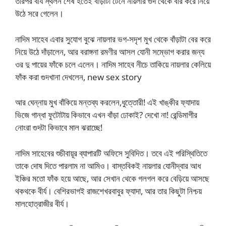
তারপর বীর্য স্থলন শেষ হতেই বাঁড়াটা টেনে নায়লার গুদ থেকে বার করে নিয়ে
উঠে সরে গেলেন।
নাদিম সাহেব এবার সুযোগ বুঝে নায়লার ভগ-সদৃশ মুখ থেকে বাঁড়াটা বের করে
নিয়ে উঠে দাঁড়ালেন, আর বরাঙ্গনা রমণীর আসল যোনী সম্ভোগ করার জন্য
ওর দু পায়ের ফাঁকে চলে এলেন। নাদিম সাহেব নীচে তাকিয়ে নায়লার কেলিয়ে
ফাঁক করা গুদখানা দেখলেন, new sex story
আর ঘেন্নায় মুখ বাঁকিয়ে মন্তব্য করলেন,ধুত্তোরী! এই খাঙ্কীর ফ্যাদায়
ভিজে গান্ধা ফুটোটায় কিভাবে এখন বাঁড়া ঢোকাই? দেখো না! রেন্ডিমাগীর
নোংরা গুদটা কিভাবে মাল ঝরাচ্ছে!
নাদিম সাহেবের শুচীবায়ূর ব্যাপারটি অফিসে সুবিদিত। তবে এই পরিস্থিতিতে
তাকে দোষ দিতে পারলাম না আমিও। বাস্তবিকই নায়লার যোনীদ্বার আধ
ইঞ্চির মতো ফাঁক হয়ে আছে, আর সেখান থেকে গলগল করে বেড়িয়ে আসছে
থকথকে বীর্য। বেশিরভাগই রাজশেখরবাবুর ফ্যাদা, আর তার কিছুটা নিশ্চয়
মালহোত্রাজীর বীর্য।