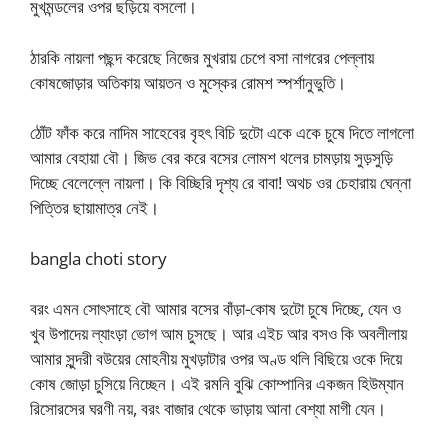
মুখমন্ডলের ওপর ছড়িয়ে বসলো।
ঠারকি নায়লা পছন্দ করেছে নিজের মুখরায় চেপে বসা নাগরের পেল্লায়
কোষজোড়ার অতিকায় আয়তন ও মুস্কের রোমশ স্পর্শানুভুতি।
ঠোঁট ফাঁক করে নাদিম সাহেবের বৃহৎ বিচি দুটো একে একে চুষে দিতে লাগলো
আমার বেহায়া বৌ। জিভ বের করে বসের লোমশ থলের চামড়ায় সুড়সুড়ি
দিচ্ছে বেলেল্লে নায়লা। কি বিচ্ছিরি দৃশ্য রে বাবা! অথচ ওর চেহারায় ঘেন্না
পিত্তির ছায়ামাত্র নেই।
bangla choti story
বরং এমন সোৎসাহে বৌ আমার বসের বাঁড়া-কোষ দুটো চুষে দিচ্ছে, যেন ও
খুব উপাদেয় ল্যাংড়া ভোগ আম চুসছে। আর এইচ আর বসও কি অবলীলায়
আমার সুন্দরী বউয়ের মোহনীয় মুখড়াটার ওপর অণ্ড থলি বিছিয়ে ওকে দিয়ে
কোষ জোড়া চুসিয়ে নিচ্ছেন। এই রমনি বুঝি কোম্পানির একজন হিউম্যান
রিসোরসের ঘরণী নয়, বরং বাজার থেকে ভাড়ায় আনা বেশ্যা মাগী যেন।