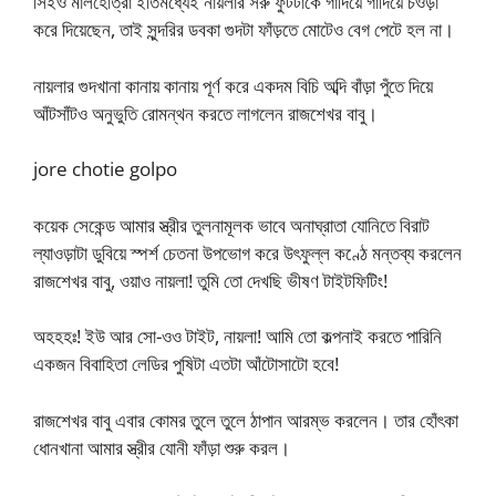
সিইও মালহোত্রা ইতিমধ্যেই নায়লার সরু ফুটটাকে গাদিয়ে গাদিয়ে চওড়া
করে দিয়েছেন, তাই সুন্দরির ডবকা গুদটা ফাঁড়তে মোটেও বেগ পেটে হল না।
নায়লার গুদখানা কানায় কানায় পূর্ণ করে একদম বিচি অব্দি বাঁড়া পুঁতে দিয়ে
আঁটসাঁটও অনুভুতি রোমন্থন করতে লাগলেন রাজশেখর বাবু।
jore chotie golpo
কয়েক সেকেন্ড আমার স্ত্রীর তুলনামূলক ভাবে অনাঘ্রাতা যোনিতে বিরাট
ল্যাওড়াটা ডুবিয়ে স্পর্শ চেতনা উপভোগ করে উৎফুল্ল কণ্ঠে মন্তব্য করলেন
রাজশেখর বাবু, ওয়াও নায়লা! তুমি তো দেখছি ভীষণ টাইটফিটিং!
অহহহঃ! ইউ আর সো-ওও টাইট, নায়লা! আমি তো কল্পনাই করতে পারিনি
একজন বিবাহিতা লেডির পুষিটা এতটা আঁটোসাটো হবে!
রাজশেখর বাবু এবার কোমর তুলে তুলে ঠাপান আরম্ভ করলেন। তার হোঁৎকা
ধোনখানা আমার স্ত্রীর যোনী ফাঁড়া শুরু করল।