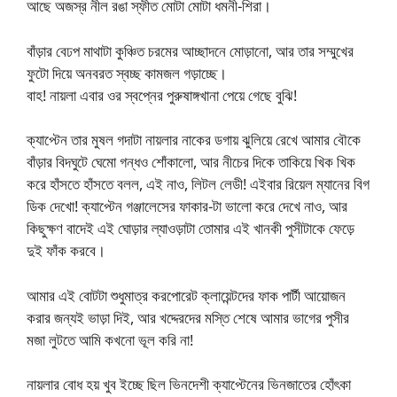
আছে অজস্র নীল রঙা স্ফীত মোটা মোটা ধমনী-শিরা।
বাঁড়ার বেঢপ মাথাটা কুঞ্চিত চরমের আচ্ছাদনে মোড়ানো, আর তার সম্মুখের
ফুটো দিয়ে অনবরত স্বচ্ছ কামজল গড়াচ্ছে।
বাহ! নায়লা এবার ওর স্বপ্নের পুরুষাঙ্গখানা পেয়ে গেছে বুঝি!
ক্যাপ্টেন তার মুষল গদাটা নায়লার নাকের ডগায় ঝুলিয়ে রেখে আমার বৌকে
বাঁড়ার বিদঘুটে ঘেমো গন্ধও শোঁকালো, আর নীচের দিকে তাকিয়ে খিক খিক
করে হাঁসতে হাঁসতে বলল, এই নাও, লিটল লেডী! এইবার রিয়েল ম্যানের বিগ
ডিক দেখো! ক্যাপ্টেন গঞ্জালেসের ফাকার-টা ভালো করে দেখে নাও, আর
কিছুক্ষণ বাদেই এই ঘোড়ার ল্যাওড়াটা তোমার এই খানকী পুসীটাকে ফেড়ে
দুই ফাঁক করবে।
আমার এই বোটটা শুধুমাত্র করপোরেট ক্লায়েন্টদের ফাক পার্টী আয়োজন
করার জন্যই ভাড়া দিই, আর খদ্দেরদের মস্তি শেষে আমার ভাগের পুসীর
মজা লুটতে আমি কখনো ভূল করি না!
নায়লার বোধ হয় খুব ইচ্ছে ছিল ভিনদেশী ক্যাপ্টেনের ভিনজাতের হোঁৎকা