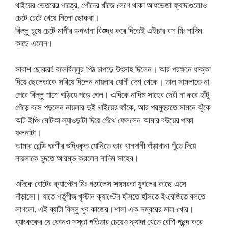
থাইয়ের ভেতরের পাত্রে, পোঁদের খাঁজে লেগে থাকা আধভেজা ফ্যাদাগুলোও
চেটে চেটে খেয়ে নিলো ছোকরা।
বিল্লু চুষে চেটে মাগীর ভগখানা বিশুদ্ধ করে দিতেই এইচার বস মিঃ নাদিম
কাছে এলেন।
সাবাশ ছোকরা! বলেবিল্লুর পিঠ চাপড়ে উৎসাহ দিলেন। আর পরক্ষনে ধাক্কা
দিয়ে ছেলেতাকে সরিয়ে দিলেন নায়লার যোনী দেশ থেকে। তাল সামলাতে না
পেরে বিল্লু পাশে গড়িয়ে পড়ে গেল। এদিকে নাদিম সাহেব দেরী না করে হাঁটু
গেঁড়ে বসে পড়লেন নায়লার দুই থাইয়ের ফাঁকে, আর পরমুহুরতে সামনে ঝুঁকে
আট ইঞ্চি মোটকা ল্যাওড়াটা দিয়ে গেঁথে ফেললেন আমার বউয়ের পাকা
ফলনাটা।
আমার রেন্ডি ঘরণীর শুদ্ধিকৃত যোনিতে তার খানদানী বাঁড়াখানা পুঁতে দিয়ে
নায়লাকে চুদতে আরম্ভ করলেন নাদিম সাহেব।
ওদিকে বোটের ক্যাপ্টেন মিঃ গঞ্জালেস সঙ্গমরতা যুগলের কাছে এসে
দাঁড়ালো। যাতে পর্তুগীজ খৃস্টান ক্যাপ্টেন হাঁসতে হাঁসতে ইংরেজিতে বলতে
লাগলো, এই ব্যাটা বিল্লু খুব কাজের।শালা এক নম্বরের মাল-খোর।
ব্যাংককের যে কোনও সস্তা পতিতার চেয়েও ফ্যাদা খেতে বেশি পছন্দ করে