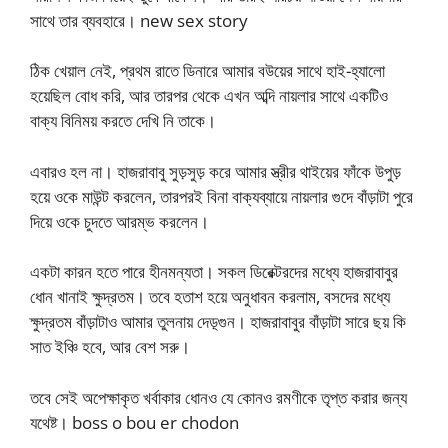
সাথে তার ব্যবহারে। new sex story
ঠিক খেয়াল নেই, প্রথম রাতে ডিনারে আমার বউয়ের সাথে হাই-হ্যালো
হয়েছিল বোধ করি, আর তারপর থেকে এখন অব্দি নায়লার সাথে একটিও
বাক্য বিনিময় করতে দেখি নি তাকে।
এবারও হল না। হাজরাবাবু সুড়সুড় করে আমার স্ত্রীর থাইয়ের ফাঁকে উপুড়
হয়ে ওকে মাউন্ট করলেন, তারপরই বিনা বাক্যব্যায়ে নায়লার গুদে বাঁড়াটা পুরে
দিয়ে ওকে চুদতে আরম্ভ করলেন।
একটা কারন হতে পারে হীনমন্যতা। সকল ডিরেক্টরদের মধ্যে হাজরাবাবুর
ধোন খানাই ক্ষুদ্রতম। তবে হতাশ হয়ে অনুধাবন করলাম, বসদের মধ্যে
ক্ষুদ্রতম বাঁড়াটাও আমার তুলনায় দেড়্গুন। হাজরাবাবুর বাঁড়াটা সারে ছয় কি
সাত ইঞ্চি হবে, আর বেশ সরু।
তবে সেই অপেক্ষাকৃত খর্বাকার ধোনও যে কোনও রমণীকে তৃপ্ত করার জন্য
যথেষ্ট। boss o bou er chodon