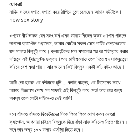
ছোকরা!
নাদিম সাহেব ঘপাত! ঘপাত! করে ঠাপিয়ে চুদে চলেছেন আমার বউটাকে।
new sex story
ওপরের বীর্য ভক্ষন যেন মহৎ কর্ম এমন ভাষায় নিজের ক্রুর গুণগান গাইতে
লাগলো ক্যাপ্টেন গঞ্জালেস, আমার বোটের সকল সেক্স পার্টির বেশ্যাগুলোর
গুদ সাফায় বিল্লুই করে। ক্লায়েন্টদের মাল খসানোর পর তা পরিস্কার করার
দায়িত্ব এই ট্যালেন্টেড ছক্রার।আর মাগীগুলোও ওকে দিয়ে গুদ সাগসুত্রো
করিয়ে বেশ মজা পায়। আর জানেন কি? বিল্লুর একটা কচি বউও আছে।
আমি তো হরদম ওর বউটাকে চুদি … বলাই বাহুল্য, ওর মিসেসের সাথে
আমার বিজনেস শেষে সব সাফাই এই বিল্লুই করে দেয়! আর তার জন্য
অবস্য ওকে মোটা মাইনে-ও দেই আমি!
বলে হাঁসতে হাঁসতে ডিরেক্টরদের দিকে ফিরে ফিরে যোগ করল নোংরা
ক্যাপ্টেন, আপনারা চাইলে বিল্লুকে দিয়ে বাঁড়া সাফ করিয়েও নিতে পারেন।
তবে তার জন্য ১০০ ডলার এক্সট্রা দিতে হবে।