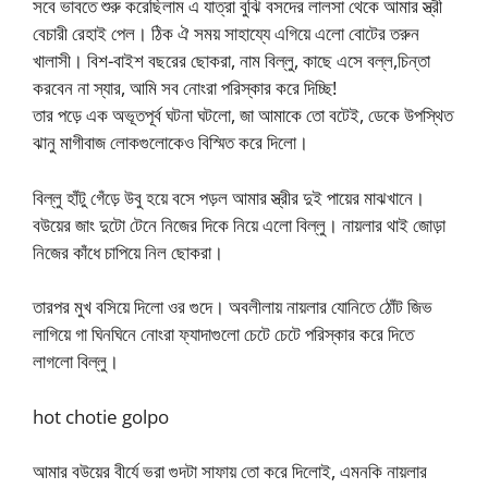
সবে ভাবতে শুরু করেছিলাম এ যাত্রা বুঝি বসদের লালসা থেকে আমার স্ত্রী
বেচারী রেহাই পেল। ঠিক ঐ সময় সাহায্যে এগিয়ে এলো বোটের তরুন
খালাসী। বিশ-বাইশ বছরের ছোকরা, নাম বিল্লু, কাছে এসে বল্ল,চিন্তা
করবেন না স্যার, আমি সব নোংরা পরিস্কার করে দিচ্ছি!
তার পড়ে এক অভূতপূর্ব ঘটনা ঘটলো, জা আমাকে তো বটেই, ডেকে উপস্থিত
ঝানু মাগীবাজ লোকগুলোকেও বিস্মিত করে দিলো।
বিল্লু হাঁটু গেঁড়ে উবু হয়ে বসে পড়ল আমার স্ত্রীর দুই পায়ের মাঝখানে।
বউয়ের জাং দুটো টেনে নিজের দিকে নিয়ে এলো বিল্লু। নায়লার থাই জোড়া
নিজের কাঁধে চাপিয়ে নিল ছোকরা।
তারপর মুখ বসিয়ে দিলো ওর গুদে। অবলীলায় নায়লার যোনিতে ঠোঁট জিভ
লাগিয়ে গা ঘিনঘিনে নোংরা ফ্যাদাগুলো চেটে চেটে পরিস্কার করে দিতে
লাগলো বিল্লু।
hot chotie golpo
আমার বউয়ের বীর্যে ভরা গুদটা সাফায় তো করে দিলোই, এমনকি নায়লার