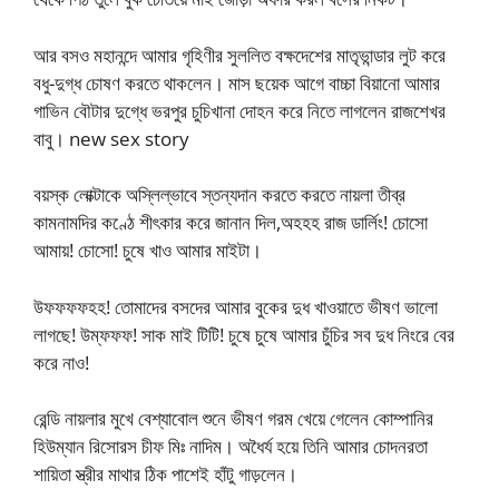
আর বসও মহানন্দে আমার গৃহিণীর সুললিত বক্ষদেশের মাতৃভান্ডার লুট করে
বধু-দুগ্ধ চোষণ করতে থাকলেন। মাস ছয়েক আগে বাচ্চা বিয়ানো আমার
গাভিন বৌটার দুগ্ধে ভরপুর চুচিখানা দোহন করে নিতে লাগলেন রাজশেখর
বাবু। new sex story
বয়স্ক লোক্টাকে অস্লিল্ভাবে স্তন্যদান করতে করতে নায়লা তীব্র
কামনামদির কণ্ঠে শীৎকার করে জানান দিল,অহহহ রাজ ডার্লিং! চোসো
আমায়! চোসো! চুষে খাও আমার মাইটা।
উফফফফহহ! তোমাদের বসদের আমার বুকের দুধ খাওয়াতে ভীষণ ভালো
লাগছে! উম্ফফফ! সাক মাই টিটি! চুষে চুষে আমার চুঁচির সব দুধ নিংরে বের
করে নাও!
রেন্ডি নায়লার মুখে বেশ্যাবোল শুনে ভীষণ গরম খেয়ে গেলেন কোম্পানির
হিউম্যান রিসোরস চীফ মিঃ নাদিম। অধৈর্য হয়ে তিনি আমার চোদনরতা
শায়িতা স্ত্রীর মাথার ঠিক পাশেই হাঁটু গাড়লেন।