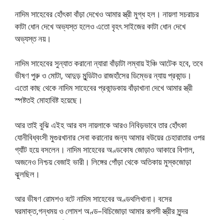
নাদিম সাহেবের হোঁৎকা বাঁড়া দেখেও আমার স্ত্রী মুগ্ধ হল। নায়লা সচরাচর
কাটা ধোন দেখে অভ্যস্ত হলেও এতো বৃহৎ সাইজের কাটা ধোন দেখে
অভ্যস্ত নয়।
নাদিম সাহেবের সুন্যাত করানো ন্যারা বাঁড়াটা লম্বায় ইঞ্চি আটেক হবে, তবে
ভীষণ পুরু ও মোটা, আদুড় মুন্ডিটাও রাজহাঁসের ডিম্ভের ন্যায় প্রকান্ড।
এতো কাছ থেকে নাদিম সাহেবের প্রকান্ডকায় বাঁড়াখানা দেখে আমার স্ত্রী
স্পষ্টতই মোহাবিষ্ট হয়েছে।
আর তাই বুঝি এইহ আর বস নায়লাকে আরও নিবিড়ভাবে তার হোঁৎকা
যোনীবিধ্বংসী মুগুরখানার সেবা করানোর জন্য আমার বউয়ের চেহারাতার ওপর
গ্যাঁট হয়ে বসলেন। নাদিম সাহেবের অণ্ডকোষ জোড়াও আকারে বিশাল,
অজনেও নিশ্চয় বেজাই ভারী। লিঙ্গের গোঁড়া থেকে অতিকায় মুস্কজোড়া
ঝুলছিল।
আর ভীষণ রোমশও বটে নাদিম সাহেবের অণ্ডথলিখানা। বসের
ঘরমাক্ত,গন্ধময় ও লোমশ অণ্ড–বিচিজোড়া আমার রূপসী স্ত্রীর সুন্দর