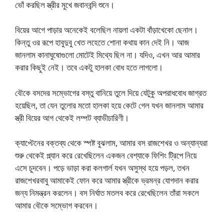
ভোঁ করছিল স্ত্রীর মুখে জবানবন্দি শুনে।
বিয়ের আগে পাড়ার অনেকেই বলেছিল নায়লা একটা বাঁড়াখেকো ছেনাল।
কিন্তু ওর রূপে হাবুদুবু খেত লহেতে শোনা কথায় কান দেই নি। আজ
জানলাম কানাঘুষোগুলো মোটেই মিথ্যে ছিল না। যদিও, এখন আর আমার
করার কিছুই নেই। তবে একটু হালকা বোধ হতে লাগলো।
বৌকে বসদের সম্ভোগের বস্তু বানিয়ে তুলে দিয়ে যেটুকু অপরাধবোধ জাগ্রত
হয়েছিল, তা যেন তুলোর মতো হালকা হয়ে কেটে গেল যখন জানলাম আমার
স্ত্রী বিয়ের আগ থেকেই লম্পট ব্যাভীচারিণী।
ক্যাপ্টেনের বক্তব্য থেকে স্পষ্ট বুঝলাম, আমার বস রাজশেখর ও অন্যান্যরা
শুরু থেকেই প্ল্যান করে রেখেছিলেন একজন বেশ্যাকে ফিশিং ট্রিপে নিয়ে
এসে চুদবেন। পড়ে ভাড়া করা কলগার্ল যখন অসুস্থ হয়ে পড়ল, তখন
রাজশেখরবাবু আমাকেই ফোন করে আমার স্ত্রীকে ভ্রমন্র যোগদান করার
জন্য নিমন্ত্রন করলেন। বস নির্ঘাত মতলব করে রেখেছিলেন তাঁরা সকলে
আমার বৌকে সম্ভোগ করবেন।