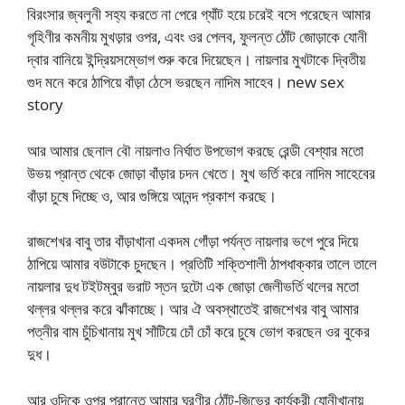
বিরংসার জ্বলুনী সহ্য করতে না পেরে গ্যাঁট হয়ে চরেই বসে পরেছেন আমার
গৃহিণীর কমনীয় মুখড়ার ওপর, এবং ওর পেলব, ফুলন্ত ঠোঁট জোড়াকে যোনী
দ্বার বানিয়ে ইন্দ্রিয়সম্ভোগ শুরু করে দিয়েছেন। নায়লার মুখটাকে দ্বিতীয়
গুদ মনে করে ঠাপিয়ে বাঁড়া ঠেসে ভরছেন নাদিম সাহেব। new sex
story
আর আমার ছেনাল বৌ নায়লাও নির্ঘাত উপভোগ করছে রেন্ডী বেশ্যার মতো
উভয় প্রান্ত থেকে জোড়া বাঁড়ার চদন খেতে। মুখ ভর্তি করে নাদিম সাহেবের
বাঁড়া চুষে দিচ্ছে ও, আর গুঙ্গিয়ে আনন্দ প্রকাশ করছে।
রাজশেখর বাবু তার বাঁড়াখানা একদম গোঁড়া পর্যন্ত নায়লার ভগে পুরে দিয়ে
ঠাপিয়ে আমার বউটাকে চুদছেন। প্রতিটি শক্তিশালী ঠাপধাক্কার তালে তালে
নায়লার দুধ টইটম্বুর ভরাট স্তন দুটো এক জোড়া জেলীভর্তি থলের মতো
থল্লর থল্লর করে ঝাঁকাচ্ছে। আর ঐ অবস্থাতেই রাজশেখর বাবু আমার
পত্নীর বাম চুঁচিখানায় মুখ সাঁটিয়ে চোঁ চোঁ করে চুষে ভোগ করছেন ওর বুকের
দুধ।
আর ওদিকে ওপর প্রান্তে আমার ঘরণীর ঠোঁট-জিভের কার্যকরী যোনীখানায়