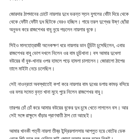
জোরদার ঠাপদানের চোটে নায়লার দুধে ভরন্ত স্তন যুগলের বোঁটা দিয়ে থেকে
থেকে ফোঁটা ফোঁটা দুধ ছিটকে বেরও হচ্ছিল। গায়ে তরল দুগ্ধের উষ্ণ ছোঁয়া
অনুভব করে রাজশেখর বাবু নুয়ে পড়লেন নায়লার বুকে।
সিইও মালহোত্রাজী অনেকক্ষণ ধরে নায়লার ডান চুঁচিটা চুসেছিলেন, এবার
রাজশেখর বাবু ভোগ দখলে নিলেন ওর বাম চুচিখানা। বস আমার দুধেলা
বউয়ের বাঁ বুক-খানার ওপর হামলে পড়ে হামলা চালালেন। জোরালো ঠাপের
তালে মাইটা নেচে চলেছিল।
সেই নাওন্রতা অবস্থাতেই কপ! করে নায়লার বাম দুধের ডগায় কামড় বসিয়ে
ওর বলয় সমেত বৃন্ত খানা মুহে পুরে নিলেন রাজশেখর বাবু।
তারপর চোঁ চোঁ করে আমার বউয়ের বুকের দুধ চুষে খেতে লাগলেন বস। আর
সেই সঙ্গে রাক্ষুসে বাঁড়ার প্রাণঘাতী ঠাপ তো আছেই।
আমার খানকী পত্নী নায়লা তীব্র ইন্দ্রিয়লালসায় আপ্লুত হয়ে বোটের ডেক
থেকে পিঠ তুলে বুক চেতিয়ে মাই জোড়া অফার করল বসের নিকট।