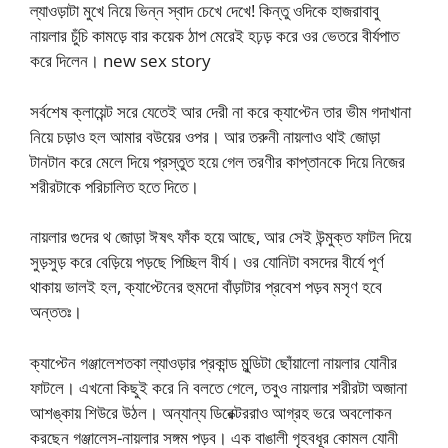
ল্যাওড়াটা মুখে নিয়ে ভিন্ন স্বাদ চেখে দেখে! কিন্তু ওদিকে হাজরাবাবু
নায়লার চুঁচি কামড়ে বার কয়েক ঠাপ মেরেই হঢ়ড় করে ওর ভেতরে বীর্যপাত
করে দিলেন। new sex story
সর্বশেষ ক্লায়েন্ট সরে যেতেই আর দেরী না করে ক্যাপ্টেন তার ভীম গদাখানা
নিয়ে চড়াও হল আমার বউয়ের ওপর। আর তরুনী নায়লাও থাই জোড়া
টানটান করে মেলে দিয়ে প্রস্তুত হয়ে গেল তরণীর কাপ্তানকে দিয়ে নিজের
শরীরটাকে পরিচালিত হতে দিতে।
নায়লার গুদের থ জোড়া ঈষৎ ফাঁক হয়ে আছে, আর সেই উন্মুক্ত ফাটল দিয়ে
সুড়সুড় করে বেড়িয়ে পড়ছে পিচ্ছিল বীর্য। ওর যোনিটা বসদের বীর্যে পূর্ণ
থাকায় ভালই হল, ক্যাপ্টেনের হুমদো বাঁড়াটার প্রবেশ পড়ব মসৃণ হবে
অন্ততঃ।
ক্যাপ্টেন গঞ্জালেশতকা ল্যাওড়ার প্রকান্ড মুন্ডিটা ছোঁয়ালো নায়লার যোনীর
ফাটলে। এখনো কিছুই করে নি বলতে গেলে, তবুও নায়লার শরীরটা অজানা
আশঙ্কায় শিউরে উঠল। অন্যান্য ডিরেক্টররাও আগ্রহ ভরে অবলোকন
করছেন গঞ্জালেস-নায়লার সঙ্গম পড়ব। এক বাঙালী গৃহবধূর কোমল যোনী