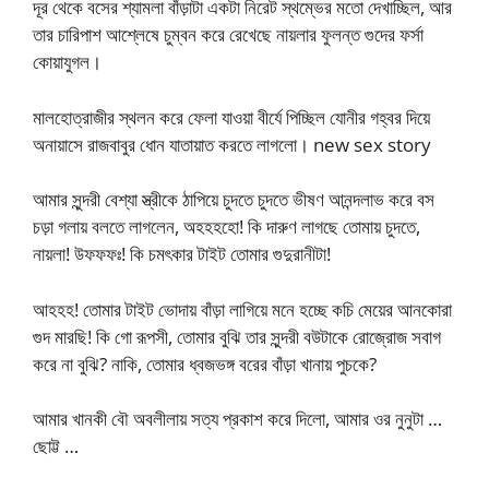
দূর থেকে বসের শ্যামলা বাঁড়াটা একটা নিরেট স্থম্ভের মতো দেখাচ্ছিল, আর
তার চারিপাশ আশ্লেষে চুম্বন করে রেখেছে নায়লার ফুলন্ত গুদের ফর্সা
কোয়াযুগল।
মালহোত্রাজীর স্থলন করে ফেলা যাওয়া বীর্যে পিচ্ছিল যোনীর গহ্বর দিয়ে
অনায়াসে রাজবাবুর ধোন যাতায়াত করতে লাগলো। new sex story
আমার সুন্দরী বেশ্যা স্ত্রীকে ঠাপিয়ে চুদতে চুদতে ভীষণ আনন্দলাভ করে বস
চড়া গলায় বলতে লাগলেন, অহহহহো! কি দারুণ লাগছে তোমায় চুদতে,
নায়লা! উফফফঃ! কি চমৎকার টাইট তোমার গুদুরানীটা!
আহহহ! তোমার টাইট ভোদায় বাঁড়া লাগিয়ে মনে হচ্ছে কচি মেয়ের আনকোরা
গুদ মারছি! কি গো রূপসী, তোমার বুঝি তার সুন্দরী বউটাকে রোজ্রোজ সবাগ
করে না বুঝি? নাকি, তোমার ধ্বজভঙ্গ বরের বাঁড়া খানায় পুচকে?
আমার খানকী বৌ অবলীলায় সত্য প্রকাশ করে দিলো, আমার ওর নুনুটা …
ছোট্ট …