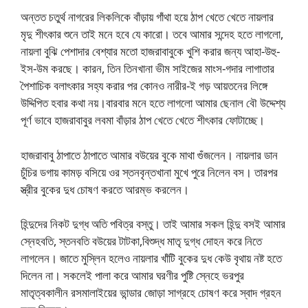
অন্তত চতুর্থ নাগরের লিকলিকে বাঁড়ায় গাঁথা হয়ে ঠাপ খেতে খেতে নায়লার
মৃদু শীৎকার শুনে তাই মনে হবে যে কারো। তবে আমার সন্দেহ হতে লাগলো,
নায়লা বুঝি পেশাদার বেশ্যার মতো হাজরাবাবুকে খুশি করার জন্য আহা-উহু-
ইস-উম করছে। কারন, তিন তিনখানা ভীম সাইজের মাংস-গদার লাগাতার
পৈশাচিক বলাৎকার সহ্য করার পর কোনও নারীর-ই গড় আয়তনের লিঙ্গে
উদ্দিপিত হবার কথা নয়।বারবার মনে হতে লাগলো আমার ছেনাল বৌ উদ্দেশ্য
পূর্ণ ভাবে হাজরাবাবুর লবমা বাঁড়ার ঠাপ খেতে খেতে শীৎকার ফোটাচ্ছে।
হাজরাবাবু ঠাপাতে ঠাপাতে আমার বউয়ের বুকে মাথা গুঁজলেন। নায়লার ডান
চুঁচির ডগায় কামড় বসিয়ে ওর স্তনবৃন্তখানা মুখে পুরে নিলেন বস। তারপর
স্ত্রীর বুকের দুধ চোষণ করতে আরম্ভ করলেন।
হিন্দুদের নিকট দুগ্ধ অতি পবিত্র বস্তু। তাই আমার সকল হিন্দু বসই আমার
স্নেহবতি, স্তনবতি বউয়ের টাটকা,বিশুদ্ধ মাতৃ দুগ্ধ দোহন করে নিতে
লাগলেন। জাতে মুস্লিন হলেও নায়লার খাঁটি বুকের দুধ কেউ বৃথায় নষ্ট হতে
দিলেন না। সকলেই পালা করে আমার ঘরণীর পুষ্টি স্নেহে ভরপুর
মাতৃত্বকালীন রসমালাইয়ের ভান্ডার জোড়া সাগ্রহে চোষণ করে স্বাদ গ্রহন