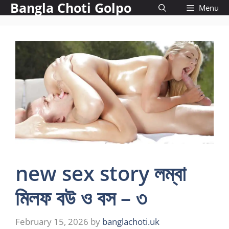
Bangla Choti Golpo
Skip
Menu
to
content
new sex story লম্বা
মিলফ বউ ও বস – ৩
February 15, 2026
by
banglachoti.uk