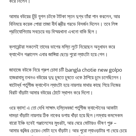
করে নিলেন।
আমার বউয়ের চুঁচি যুগল চটকে টাটকা স্তন দুগ্ধ তাঁরা পান করলেন, আর
বিনিময়ে কয়েক পোয়া তাজা বীর্য স্ত্রীর গরভে বিসর্জন দিলেন। তবে লিঙ্গ
প্রতিযোগিতায় সবচেয়ে বড় বিস্ময়খানা এখনো বাকি ছিল।
ক্লায়েন্টরা সকলেই তাদের ভাগের মস্তি লুটে নিয়েছেন অনুধাবন করে
ক্যাপ্টেন গঞ্জালেস এবার জাঙ্গিয়া ছেড়ে পুরো ল্যাংটো হয়ে গেল।
জাহাজে বউকে নিয়ে গ্রুপ চোদা চটি bangla chotie new golpo
হাজরাবাবু তখনও বউয়ের দুদু চুষতে চুষতে ওকে ঠাপিয়ে চুদে চলেছিলেন।
ষাটোর্ধ্ব পর্তুগীজ ক্যাপ্টেন ল্যাংটো হয়ে নায়লার মাথার কাছে গিয়ে নিজের
বিরাট বাঁড়াটা আমার বউয়ের ঠোটে স্থাপন করে দিলো।
ওরে ব্বাস! এ তো দেখি সাক্ষাৎ হস্তিধবজ! পর্তুগীজ ক্যাপ্টেনের আকাটা
দামড়া বাঁড়াটা নায়লার ঠিক নাকের ডগায় খাঁড়া হয়ে ছিল।লম্বায় কমসেকম
বারো ইঞ্চি হবেই গঞ্জালেসের মুগুরটা, আর ঘেরে মোটায়ও ভীষণ পুরু –
আমার কব্জির চেয়েও মোটা হবে বাঁড়াটা। আর পুরো ল্যাওড়াটার গা বেয়ে চেয়ে