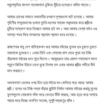
স্থুলাকৃতির মাংসল সতেজখানা ঢুকিয়ে খুঁচিয়ে চলেছেন নাদিম সাহেব।
আমার চোখের সামনে অভাবনীয় রগরগে দৃশ্যগুলো ঘটে চলেছে। আমার
গৃহিণীর সম্মুখভাগের দুখানা ফুটো-গুলোর সম্যক সদ্ব্যবহার করে স্ত্রীকে
চুটিয়ে সম্ভোগ করে নিচ্ছেন আমার দুই বস। আর আমার বেশ্যা বউও ওর
সমস্ত গতর দিয়ে নাগরদের প্রমোদ প্রদান করে চলেছে।
রাজশেখর বাবু বেশ খানিক্কখন ধরে আমার বউয়ের বুকের দুধ চুষতে চুষতে
নায়লাকে চুদেছেন। এবার তিনি এক পেল্লায় থাপ মেরে পুরো নয় ইঞ্চি
বাঁড়াখানা বউয়ের গুদে পুরে দিলেন। পরমুহুরতে তার রোমশ পশ্চাদ্দেশে মাংস
স্তুপে ঝিনিক উঠতে দেখে বুঝে নিলাম বস এবার আমার স্ত্রীর গভীরে বীর্য
ডান করছেন।
অফফফফ! ডেকের ওপর চিত হয়ে শুইয়ে গুদ কেলিয়ে পড়ে আছে আমার
স্ত্রী। বসের নয় ইঞ্চি লম্বা বাঁড়ার মুন্ডিটা নির্ঘাত আমার বউয়ের জরায়ু মুখের
ফুলোফুলো দোরখানা ফাঁক করে ভেতরে উঁকি মারছে, আর হঢ়ড় করে অপারে
পাচার করে দিচ্ছে অগণিত সতেজ, সুপুষ্ট শুক্রাণুর ঝাঁক।