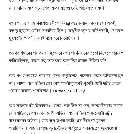
ওহো! আমার মাথায় যেন বজ্রপাত হল। ক্যাপ্টেনের কথা মিছে মনে হল
না। আমার মনে পড়ে গেল, বাসর রাতের সেই পর্যবেক্ষণের কথা।
যখন আমার সদ্য বিবাহিতা বৌকে বিবস্ত্র করেছিলাম, নায়লা যেন একটু
কাপড় ছাড়তে বেশিই সপ্রতিভ ছিল। আধুনিক জুগের স্মার্ট তরুণী, সেকেলে
ছুৎমার্গের আর দিন নেই বলে ধরে নিয়েছিলাম।
তারপর শৃঙ্গারের পর অনভ্যস্তভাবে যখন প্রথমবারের মতো নিজেকে প্রবেশ
করিয়েছিলাম, নায়লা উহু-আহ করে অস্বস্তি জানান দিচ্ছিল বটে।
তবে গল্প-উপন্যাসে সচরাচর যেমন পড়েছিলাম, বাস্তবে তেমন অভিজ্ঞতা হল
না। আমার মনে হচ্ছিল যেন বেশ সাবলীল্ভাবেই কুমারী যোনী স্ত্রীর ভেতর
প্রবেশ করতে পেরেছিলাম। new sex story
আর নায়লার কষ্ট-চিতকারেও তেমন তেজ ছিল না যেন, আন্তরিকতার অভাব
বোধ হচ্ছিল, কেমন যেন মেকী অভিনয় মনে হচ্ছিল অক্ষতযোনী স্ত্রীর
বাসররাতের ভূমিকা। তবে ভূল কল্পনা করছি ধরে নিয়ে তা ভুলেই
গয়েছিলাম। এতদিন পড়ে ক্যাপ্টেনের খিস্তিতে বাসররাতের সন্দেহগুলো