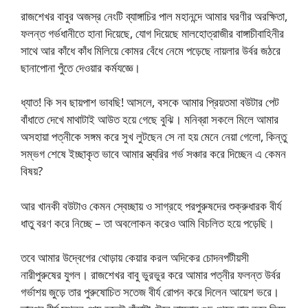
রাজশেখর বাবুর অজস্র নেংটি ব্যাঙ্গাচির পাল মহানন্দে আমার ঘরণীর অরক্ষিতা,
ফলন্ত গর্ভধানীতে হানা দিয়েছে, যোগ দিয়েছে মালহোত্রাজীর বাঙ্গাচীবাহিনীর
সাথে আর কাঁধে কাঁধ মিলিয়ে কোমর বেঁধে নেমে পড়েছে নায়লার উর্বর জঠরে
ছানাপোনা পুঁতে দেওয়ার কর্মযজ্ঞে।
ধ্যাত! কি সব ছায়পাশ ভাবছি! আসলে, বসকে আমার প্রিয়তমা বউটার পেট
বাঁধাতে দেখে মাথাটাই আউত হয়ে গেছে বুঝি। মনিব্রা সকলে মিলে আমার
অসহায়া পত্নীকে সঙ্গম করে সুখ লুটছেন সে না হয় মেনে নেয়া গেলো, কিন্তু
সম্ভগ শেষে ইচ্ছাকৃত ভাবে আমার স্ত্যরির গর্ভ সঞ্চার করে দিচ্ছেন এ কেমন
বিষয়?
আর খানকী বউটাও কেমন স্বেচ্ছায় ও সাগ্রহে পরপুরুষদের শুক্রুধারক বীর্য
ধাতু বরণ করে নিচ্ছে – তা অবলোকন করেও আমি বিচলিত হয়ে পড়েছি।
তবে আমার উদ্বেগের থোড়ায় কেয়ার করল অদিকের চোদনপটীয়সী
নারীপুরুষের যুগল। রাজশেখর বাবু ভুরভুর করে আমার পত্নীর ফলন্ত উর্বর
গর্ভাশয় জুড়ে তার পুরুষোচিত সতেজ বীর্য রোপন করে দিলেন আয়েশ ভরে।