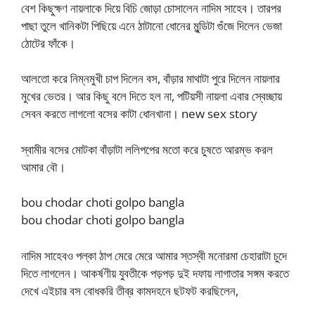
বেশ কিছুক্ষণ নায়লাকে দিয়ে বিচি জোড়া চোসালেন নাদিম সাহেব। তারপর
পাছা তুলে খানিকটা পিছিয়ে এনে ঠাটানো ধোনের মুন্ডিটা গুঁজে দিলেন ভেজা
ঠোটের ফাঁকে।
আলতো করে নিম্নমুখী চাপ দিলেন বস, বাঁড়ার মাথাটা পুরে দিলেন নায়লার
মুখের ভেতর। আর কিছু বলে দিতে হল না, পটিয়সী নায়লা এবার স্বেচ্ছায়
সেবন করতে লাগলো বসের কাটা ধোনখানা। new sex story
স্বামীর বসের মোটকা বাঁড়াটা ললিপপের মতো করে চুষতে আরম্ভ করল
আমার বৌ।
bou chodar choti golpo bangla
bou chodar choti golpo bangla
নাদিম সাহেবও পল্কা ঠাপ মেরে মেরে আমার স্তস্বী মনোরমা চেহারাটা চুদে
দিতে লাগলেন। আকর্ষণীয় যুবতীকে পড়পড় দুই দফায় লাগাতার সঙ্গম করতে
দেখে এইচার বস বোধকরি তীব্র কামদহনে ছটফট করছিলেন,