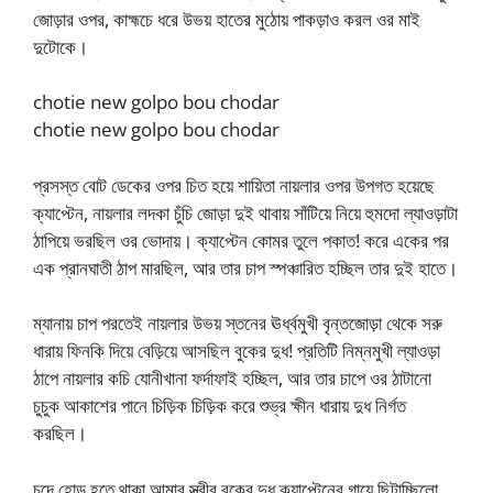
জোড়ার ওপর, কাহ্মচে ধরে উভয় হাতের মুঠোয় পাকড়াও করল ওর মাই
দুটোকে।
chotie new golpo bou chodar
chotie new golpo bou chodar
প্রসস্ত বোট ডেকের ওপর চিত হয়ে শায়িতা নায়লার ওপর উপগত হয়েছে
ক্যাপ্টেন, নায়লার লদকা চুঁচি জোড়া দুই থাবায় সাঁটিয়ে নিয়ে হুমদো ল্যাওড়াটা
ঠাপিয়ে ভরছিল ওর ভোদায়। ক্যাপ্টেন কোমর তুলে পকাত! করে একের পর
এক প্রানঘাতী ঠাপ মারছিল, আর তার চাপ স্পঞ্চারিত হচ্ছিল তার দুই হাতে।
ম্যানায় চাপ পরতেই নায়লার উভয় স্তনের ঊর্ধ্বমুখী বৃন্তজোড়া থেকে সরু
ধারায় ফিনকি দিয়ে বেড়িয়ে আসছিল বুকের দুধ! প্রতিটি নিম্নমুখী ল্যাওড়া
ঠাপে নায়লার কচি যোনীখানা ফর্দাফাই হচ্ছিল, আর তার চাপে ওর ঠাটানো
চুচুক আকাশের পানে চিড়িক চিড়িক করে শুভ্র ক্ষীন ধারায় দুধ নির্গত
করছিল।
চুদে হোড় হতে থাকা আমার স্ত্রীর বুকের দুধ ক্যাপ্টেনের গায়ে ছিটাচ্ছিলো,