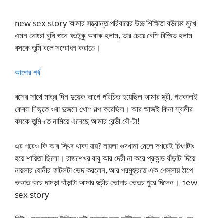
new sex story আমার সম্ভ্রান্ত পরিবারের উচ্চ শিক্ষিতা বউয়ের মুখে
এমন নোংরা বুলি শুনে যতটুকু অবাক হলাম, তার চেয়ে বেশি বিস্মিত হলাম
বসকে তুমি বলে সম্মোধন করাতে।
আগের পর্ব
বসের সাথে মাত্র দিন দুয়েক আগে পরিচিত হয়েছিল আমার স্ত্রী, গতকালই
কেবল নিভৃতে ওরা দুজনে খোশ গল্প করেছিল। আর আজই কিনা স্বামীর
বসকে তুমি-তে নামিয়ে এনেছে আমার রেন্ডী বৌ-টা!
এর পরেও কি আর স্থির থাকা যায়? নায়লা গুদখানা মেলে দশরেই চিৎপটাং
হয়ে শায়িতা ছিলো। রাজশেখর বাবু আর দেরী না করে প্রকান্ড বাঁড়াটা দিয়ে
নায়লার যোনীর ফাটলটা ভেদ করলেন, আর পরমুহুরতে এক পেল্লায় ঠাপে
ভকাত করে দামড়া বাঁড়াটা আমার স্ত্রীর ভোদার ভেতর পুরে দিলেন। new
sex story