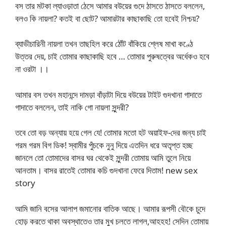
বস তার মটকা ল্যাওড়াতা ঠেসে আমার বউয়ের গুদে ঠাসতে ঠাসতে বললেন,
বলও কি নায়লা? কতই বা ছোট? আমারটার কাছাকাছি তো হবেই নিশ্চয়?
ব্যাভীচারিনী নায়লা তখন তাছহিল করে ঠোঁট বাঁকিয়ে শ্লেষ মাখা কণ্ঠে
উত্তর দেয়, চাই তোমার কাছাকাছি হবে … তোমার পুরুষত্বের অর্ধেকও হবে
না ওরটা ।।
আমার বস তখন মহানন্দে দামড়া বাঁড়াটা দিয়ে বউয়ের টাইট গুদখানা গাদাতে
গাদাতে বললেন, তাই নাকি গো নায়লা সুন্দরী?
তবে তো বড় অন্যায় হয়ে গেল যে! তোমার মতো হট অয়াইফ-দের জন্য চাই
গরম গরম বিগ ডিক! স্বামীর পুঁচকে নুনু দিয়ে এতদিন ধরে অতৃপ্ত হচ্ছ
জানলে তো তোমাদের বাসর ঘর থেকেই সুন্দরী তোমায় আমি তুলে নিয়ে
আনতাম। বাসর রাতেই তোমার কচি গুদখানা ফেরে দিতাম! new sex
story
আমি জানি বসের আলাপ জমানোর বাতিক আছে। আমার রূপসী বৌকে চুদে
হোড় করতে থাকা অবস্থাতেও তার মুখ চলতে লাগল,আহহহ! সেদিন তোমায়