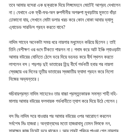
তবে আমার বসেরা এক ছক্রাকে দিয়ে লিঙ্গমেহনে মোটেই আগ্রহ দেখালেন
না। যেখানে এক ফ্রী-ফর-অল রুপসীনীর অপরুপা মুখড়াটায় মুফতে বাঁড়া
ঢোকানো যায়, সেখানে মোটা ডলার খরচ করে কোন বোকা আবার ভ্যালু
এ্যাডেড সারভিস গ্রহন করতে যাবে?
নাদিম সাহেব অনেকটা সময় ধরে নায়লার মধুমেহন করিয়ে ছিলেন। তাই
তিনি বেশীক্ষণ ওর গুদে টিকতে পারলন না। গদাম করে আট ইঞ্চি ল্যাওড়াটা
আমার বউয়ের যোনিতে ঠেসে ভরে দিয়ে ভচভচ করে বীর্য স্থলন করতে
লাগলেন বস। পড়পড় দুই ভাতারের হিন্দু বীর্যে গর্ভবতী হবার পর নায়লা
স্বেচ্ছায় ওর দিনের তৃতীয় ভাতারের স্বজাতীয় ফ্যাদা গ্রহন করে নিলো
নিজের অভ্যন্তরে।
শুচিবায়গ্রস্ত নাদিম সাহেবেও তার বাচ্চা প্রস্তুতকারক সমস্ত শাহী দহি-
মালায় আমার বউয়ের ফলদায়ক গর্ভধানীতে ত্যাগ করে দিয়ে উঠে গেলেন।
বস মিঃ নাদিম সরে যাওয়ার পর আমার বউয়ের ওপর আরোহণ করলেন
সর্বশেষ মিঃ হাজরা। অন্যান্যদের মতো হাজরাবাবু তেমন মিশুকে নন,
সারাক্ষন কাজ নিয়েই ডুবে থাকেন। আর তারই পরিচয় পাওয়া গেল নায়লার