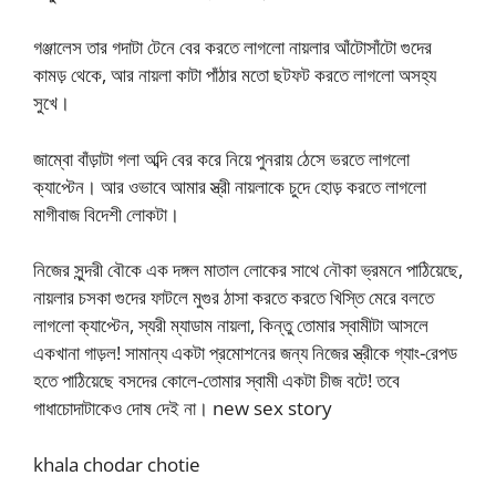
গঞ্জালেস তার গদাটা টেনে বের করতে লাগলো নায়লার আঁটোসাঁটো গুদের
কামড় থেকে, আর নায়লা কাটা পাঁঠার মতো ছটফট করতে লাগলো অসহ্য
সুখে।
জাম্বো বাঁড়াটা গলা অব্দি বের করে নিয়ে পুনরায় ঠেসে ভরতে লাগলো
ক্যাপ্টেন। আর ওভাবে আমার স্ত্রী নায়লাকে চুদে হোড় করতে লাগলো
মাগীবাজ বিদেশী লোকটা।
নিজের সুন্দরী বৌকে এক দঙ্গল মাতাল লোকের সাথে নৌকা ভ্রমনে পাঠিয়েছে,
নায়লার চসকা গুদের ফাটলে মুগুর ঠাসা করতে করতে খিস্তি মেরে বলতে
লাগলো ক্যাপ্টেন, স্যরী ম্যাডাম নায়লা, কিন্তু তোমার স্বামীটা আসলে
একখানা গাড়ল! সামান্য একটা প্রমোশনের জন্য নিজের স্ত্রীকে গ্যাং-রেপড
হতে পাঠিয়েছে বসদের কোলে-তোমার স্বামী একটা চীজ বটে! তবে
গাধাচোদাটাকেও দোষ দেই না। new sex story
khala chodar chotie