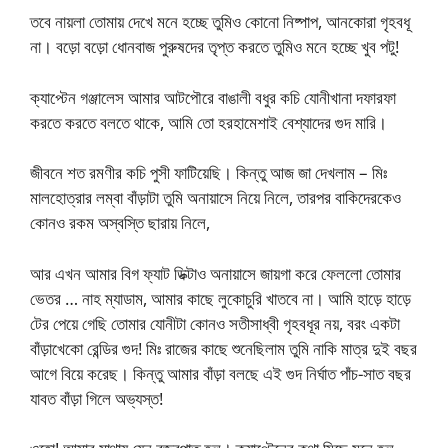
তবে নায়লা তোমায় দেখে মনে হচ্ছে তুমিও কোনো নিষ্পাপ, আনকোরা গৃহবধূ
না। বড়ো বড়ো ধোনবাজ পুরুষদের তৃপ্ত করতে তুমিও মনে হচ্ছে খুব পটু!
ক্যাপ্টেন গঞ্জালেস আমার আটপৌরে বাঙালী বধুর কচি যোনীখানা দফারফা
করতে করতে বলতে থাকে, আমি তো হরহামেশাই বেশ্যাদের গুদ মারি।
জীবনে শত রমণীর কচি পুসী ফাটিয়েছি। কিন্তু আজ জা দেখলাম – মিঃ
মালহোত্রার লম্বা বাঁড়াটা তুমি অনায়াসে নিয়ে নিলে, তারপর বাকিদেরকেও
কোনও রকম অস্বস্তি ছারায় নিলে,
আর এখন আমার বিগ ফ্যাট ডিক্টাও অনায়াসে জায়গা করে ফেললো তোমার
ভেতর … নাহ ম্যাডাম, আমার কাছে লুকোচুরি খাতবে না। আমি হাড়ে হাড়ে
টের পেয়ে গেছি তোমার যোনীটা কোনও সতীসাধ্বী গৃহবধূর নয়, বরং একটা
বাঁড়াখেকো রেন্ডির গুদ! মিঃ রাজের কাছে শুনেছিলাম তুমি নাকি মাত্র দুই বছর
আগে বিয়ে করেছ। কিন্তু আমার বাঁড়া বলছে এই গুদ নির্ঘাত পাঁচ-সাত বছর
যাবত বাঁড়া গিলে অভ্যস্ত!