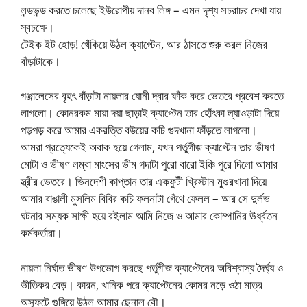
লন্ডভন্ড করতে চলেছে ইউরোপীয় দানব লিঙ্গ – এমন দৃশ্য সচরাচর দেখা যায়
স্বচক্ষে।
টেইক ইট হোড়! খেঁকিয়ে উঠল ক্যাপ্টেন, আর ঠাসতে শুরু করল নিজের
বাঁড়াটাকে।
গঞ্জালেসের বৃহৎ বাঁড়াটা নায়লার যোনী দ্বার ফাঁক করে ভেতরে প্রবেশ করতে
লাগলো। কোনরকম মায়া দয়া ছাড়াই ক্যাপ্টেন তার হোঁৎকা ল্যাওড়াটা দিয়ে
পড়পড় করে আমার একরত্তি বউয়ের কচি গুদখানা ফাঁড়তে লাগলো।
আমরা প্রত্যেকেই অবাক হয়ে গেলাম, যখন পর্তুগীজ ক্যাপ্টেন তার ভীষণ
মোটা ও ভীষণ লম্বা মাংসের ভীম গদাটা পুরো বারো ইঞ্চি পুরে দিলো আমার
স্ত্রীর ভেতরে। ভিনদেশী কাপ্তান তার একফুটী খ্রিস্টান মুগুরখানা দিয়ে
আমার বাঙালী মুসলিম বিবির কচি ফলনাটা গেঁথে ফেলল – আর সে দুর্লভ
ঘটনার সম্যক সাক্ষী হয়ে রইলাম আমি নিজে ও আমার কোম্পানির ঊর্ধ্বতন
কর্মকর্তারা।
নায়লা নির্ঘাত ভীষণ উপভোগ করছে পর্তুগীজ ক্যাপ্টেনের অবিশ্বাস্য দৈর্ঘ্য ও
ভীতিকর বেড়। কারন, খানিক পরে ক্যাপ্টেনের কোমর নড়ে ওঠা মাত্র
অস্ফুটে গুঙ্গিয়ে উঠল আমার ছেনাল বৌ।