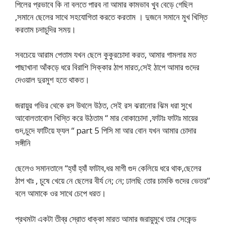
পিলের প্রভাবে কি না বলতে পারব না আমার কামভাব খুব বেড়ে গেছিল
,সমানে ছেলের সাথে সহযোগিতা করতে করতাম । দুজনে সমানে মুখ খিস্তি
করতাম চদাচুদির সময়।
সবচেয়ে আরাম পেতাম যখন ছেলে কুকুরচোদা করত, আমার গামলার মত
পাছাখানা আঁকড়ে ধরে বিরাশি সিক্কার ঠাপ মারত,সেই ঠাপে আমার গুদের
দেওয়াল দুরমুশ হতে থাকত।
জরায়ুর গভির থেকে রস উথলে উঠত, সেই রস ঝরানোর ঝিম ধরা সুখে
আবোলতাবোল খিস্তি করে উঠতাম “ মার বোকাচোদা ,ফাটাঃ ফাটাঃ মায়ের
গুদ,চুদে ফাটিয়ে ফ্যল “ part 5 পিসি মা আর বোন যখন আমার চোদার
সঙ্গীনি
ছেলেও সমানতালে “হ্যাঁ হ্যাঁ ফাটাব,ধর মাগী গুদ কেলিয়ে ধরে থাক,ছেলের
ঠাপ খাঃ , চুষে খেয়ে নে ছেলের বীর্য নে; নে; ঢালছি তোর চামকি গুদের ভেতর”
বলে আমাকে ওর সাথে চেপে ধরত।
প্রথমটা একটা তীব্র স্রোত ধাক্কা মারত আমার জরায়ুমুখে তার সেকেন্ড