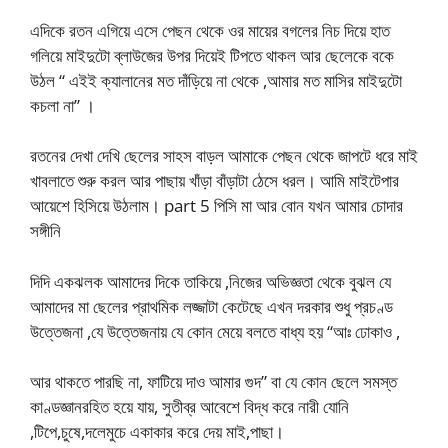
এদিকে রতন এগিয়ে এসে পেছন থেকে ওর মায়ের বগলের নিচ দিয়ে হাত
গলিয়ে মাইদুটো ব্লাউজের উপর দিয়েই টিপতে থাকল আর ছেলেকে বকে
উঠল “ এইই ক্যালানের মত দাঁড়িয়ে না থেকে ,আমার মত মাসির মাইদুটো
কচলা না” ।
রতনের দেখা দেখি ছেলের সাহস বাড়ল আমাকে পেছন থেকে জাপটে ধরে মাই
খাবলাতে শুরু করল আর পাছায় খাঁড়া বাঁড়াটা ঠেসে ধরল। আমি মাইটেপার
আয়েশে হিসিয়ে উঠলাম। part 5 পিসি মা আর বোন যখন আমার চোদার
সঙ্গীনি
দিদি একঝলক আমাদের দিকে তাকিয়ে ,নিজের অভিজ্ঞতা থেকে বুঝল যে
আমাদের মা ছেলের প্রাথমিক লজ্জাটা কেটেছে এখন দরকার শুধু প্রচণ্ড
উত্তেজনা ,যে উত্তেজনায় যে কোন মেয়ে বলতে বাধ্য হয় “আঃ ঢোকাও ,
আর থাকতে পারছি না, ফাটিয়ে দাও আমার গুদ” বা যে কোন ছেলে সমস্ত
কাণ্ডজ্ঞানরহিত হয়ে যায়, সুতীব্র আবেশে বিদ্ধ করে নারী যোনি
,টিপে,চুষে,দলেমুচে একাকার করে দেয় মাই,পাছা।