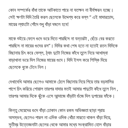
কোন সম্পর্কের বাঁধা তাকে আটকাতে পারে না যতক্ষন না বীর্যক্ষরন হচ্ছে।
সেই ক্ষণটা দিদি তৈরি করল ছেলেকে উদ্দেশ্য করে বল্ল “ এই মাদারচোদ,
মায়ের ল্যাংটো পোঁদে শুধু বাঁড়া ঘষলে হবে!
মাকে শুইয়ে ফেলে গুদে ভরে দিতে পারছিস না যন্তরটা , ছেঁচে বের করতে
পারছিস না মায়ের গুদের রস”। দিদির কথা শেষ হতে না হতেই রতন দিদিকে
বিছানায় চিৎ করে ফেল্ল, ঠ্যাং দুটো নিজের কাঁধে তুলে নিয়ে আখাম্বা
বাড়াখানা ভরে দিল নিজের মায়ের গুদে। দিদি ইসস করে শিস্কি দিয়ে
ছেলেকে বুকে টেনে নিল।
দেখাদেখি আমার ছেলেও আমাকে ঠেলে বিছানায় নিয়ে গিয়ে তার বড়মাসির
পাশে চিৎ করিয়ে শোয়াল তারপর দাদার মতই আমার পাদুটো কাঁধে তুলে নিল ,
তারপর আমার দিকে ঝুঁকে এসে আন্দাজে বাঁড়াটা গুঁজে দিল দুপায়ের ফাঁকে।
কিন্তু মেয়েদের গুদে বাঁড়া ঢোকান কোন রকম অভিজ্ঞতা ছাড়া প্রায়
অসম্ভব, ছেলেও পারল না এদিক ওদিক খোঁচা মারতে থাকল বাঁড়া দিয়ে,
সুতীব্র উত্তেজনাটা ছেলের থেকে আমার মধ্যে সংক্রামিত হোল বাঁড়ার