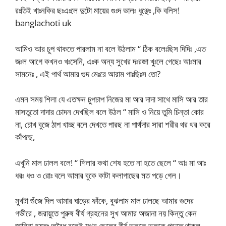
রঃতিই খাঃনকির ছঃএঃলে দুটো মায়ের গুঃদ ভালঃ ধুঞ্ছেঃ ,কি বলিস!
banglachoti uk
আমিও আর চুপ থাকতে পারলাম না বলে উঠলাম “ ঠিক বলেঃছিস দিদিঃ ,এত
জঃল আগে কখনও খঃসেনি, এঃক অন্য সুখের দঃরজা খুঃলে গেছেঃ আঃমার
সামনেঃ , এই পার্থ আমার গুদ মেঃরে আরাম পাঃছিঃস তো?
এমন সময় শিলা যে এতক্ষন চুপচাপ নিজের মা আর দাদা সাথে মাসি আর তার
মাসতুতো দাদার চোদন দেখছিল বলে উঠল “ মাসি ও নিয়ে তুমি চিন্তা কোর
না, চোখ বুজে ঠাপ খাচ্ছ বলে দেখতে পারছ না পার্থদার সারা শরীর থর থর করে
কাঁপছে,
এখুনি মাল ঢালল বলে! “ শিলার কথা শেষ হতে না হতে ছেলে “ আঃ মা আঃ
ধরঃ ধও ও রোঃ বলে আমার বুকে কাটা কলাগাছের মত পড়ে গেল।
মুখটা গুঁজে দিল আমার ঘাড়ের ফাঁকে, বুঝলাম মাল ঢালছে আমার গুদের
গভীরে , জরায়ুতে পুরুষ বীর্য গ্রহনের সুখ আমার অজানা নয় কিন্তু কেন
জানিনা হয়তঃ অবৈধ বলেই যখন ছেলের বীর্য ভলকে ভলকে পড়তে থাকল