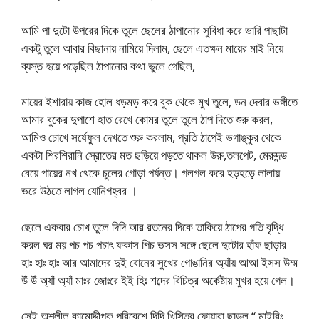
আমি পা দুটো উপরের দিকে তুলে ছেলের ঠাপানোর সুবিধা করে ভারি পাছাটা
একটু তুলে আবার বিছানায় নামিয়ে দিলাম, ছেলে এতক্ষন মায়ের মাই নিয়ে
ব্যস্ত হয়ে পড়েছিল ঠাপানোর কথা ভুলে গেছিল,
মায়ের ইশারায় কাজ হোল ধড়মড় করে বুক থেকে মুখ তুলে, ডন দেবার ভঙ্গীতে
আমার বুকের দুপাশে হাত রেখে কোমর তুলে তুলে ঠাপ দিতে শুরু করল,
আমিও চোখে সর্ষেফুল দেখতে শুরু করলাম, প্রতি ঠাপেই ভগাঙ্কুর থেকে
একটা শিরশিরানি স্রোতের মত ছড়িয়ে পড়তে থাকল উরু,তলপেট, মেরুদন্ড
বেয়ে পায়ের নখ থেকে চুলের গোড়া পর্যন্ত। গলগল করে হড়হড়ে লালায়
ভরে উঠতে লাগল যোনিগহ্বর ।
ছেলে একবার চোখ তুলে দিদি আর রতনের দিকে তাকিয়ে ঠাপের গতি বৃদ্ধি
করল ঘর ময় পচ পচ পচাৎ ফকাস পিচ ভসস সঙ্গে ছেলে দুটোর হাঁফ ছাড়ার
হাঃ হাঃ হাঃ আর আমাদের দুই বোনের সুখের গোঙানির অ্যাঁয় আআ ইসস উম্ম
উঁ উঁ অ্যাঁ অ্যাঁ মাঃর জোঃরে ইই হিঃ শব্দের বিচিত্র অর্কেষ্টায় মুখর হয়ে গেল।
সেই অশ্লীল কামোদ্দীপক পরিবেশে দিদি খিস্তির ফোয়ারা ছাড়ল “ মাইরিঃ