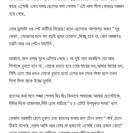
কাছে এসেছি এমন সময় ছেলের গলা পেলাম “ এই দাদা শীলা বোধহয় অজ্ঞান
হয়ে গেছে,
তোর ডান্ডাটা ওর পেট ফাটিয়ে দিয়েছে! রতন ছেলেকে আশ্বস্ত করল “ দূর
বোকা , মেয়েদের গুদে যত বড়ই ডান্ডা ঢোকাও ,কিচ্ছু হবে না, বোন অজ্ঞানও
হয়নি আর ওর পেটও ফাটেনি ,
আরামে, জল খসার সুখে এলিয়ে গেছে। তা তুই অত ভাবছিস তো আর
শিলাকে চুদতে হবে না , তোকে চদতে হবে তোর মায়ের গুদ,আমার মায়ের গুদ,
পিসি এলে তার গুদও তোকে চুদতে হবে! এদের গুদ মেরে পাকা হলে তখন
শিলা মিলা যাকে ইচ্ছে চুদবি!
রতনের কথা শুনে লজ্জা পেলাম ছিঃ ছিঃ কিভাবে পাকাচ্ছে আমার ছেলেটাকে,
দিদির দিকে তাকালাম,দিদি চোখ নাচিয়ে “ চ চ এটাই উপযুক্ত সময়” বলে
ভেজান দরজাটা ঠেলে ঢুকল এবং রতনের কথার রাশ টেনে বল্ল “ পার্থ ,রতন
ঠিকই বলেছে ,দ্যাখ আমি আর তোর মা দুজনেই এসেছি তোর চোদন খেতে”
ছেলে আমাকে আর বড় মাসিকে একসঙ্গে দেখে দাঁড়িয়ে পড়েছিল,