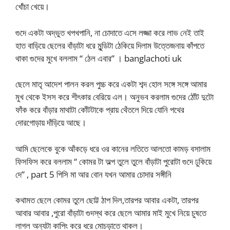
খোঁচা খেয়ে।
গুদে একটা অদ্ভুত খপখপানি, না চোদাতে এসে লজ্জা করে লাভ নেই তাই
হাত বাড়িয়ে ছেলের বাঁড়াটা ধরে মুন্ডিটা ঠেকিয়ে দিলাম উত্তেজনায় কাঁপতে
থাকা গুদের মুখে বললাম “ ঠেল এবার” । banglachoti uk
ছেলে মাতৃ আদেশ পালন করল পুচ্চ করে একটা শব্দ হোল সঙ্গে সঙ্গে আমার
মুখ থেকে ইসস করে শীৎকার বেরিয়ে এল। অনুভব করলাম গুদের ঠোঁট দুটো
ফাঁক করে বাঁড়ার মাথাটা কোঁটটাকে প্রায় থেঁতলে দিয়ে যোনি পথের
দোরগোড়ায় দাঁড়িয়ে আছে।
আমি ছেলেকে বুকে আঁকড়ে ধরে ওর কানের লতিতে আলতো কামড় বসালাম
ফিসফিস করে বললাম “ কোমর টা অল্প তুলে তুলে বাঁড়াটা পুরোটা গুদে ঢুকিয়ে
দে” , part 5 পিসি মা আর বোন যখন আমার চোদার সঙ্গীনি
কথামত ছেলে কোমর তুলে ছোট্ট ঠাপ দিল,তারপর আবার একটা, তারপর
আবার আবার ,পুরো বাঁড়াটা গুদস্থ করে ছেলে আমার মাই মুখে নিয়ে চুষতে
লাগল অন্যটা কাপিং করে ধরে মোচড়াতে থাকল।