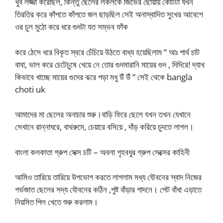
খুব লজ্জা করেছিল, কিন্তু ছেলের লকলকে জিভের ছোঁয়ায় কোটটা যখন
তিরতির করে কাঁপতে কাঁপতে জল ছাড়ছিল সেই অনাস্বাদিত সুখের আবেশে
ওর চুল মুঠো করে ধরে গুদটা যত সম্ভব ফাঁক
করে ঠেসে ধরে বিকৃত স্বরে চেঁচিয়ে উঠতে বাধ্য হয়েছিলাম “ আঃ পার্থ চাট
বাবা, ভাল করে চেটেচুষে খেয়ে নে তোর গুদমারানি মায়ের গুদ , দিদিরে! দ্যাখ
কিভাবে খাচ্ছে মায়ের গুদের ঝরে পড়া মধু উঁ উঁ “ সেই থেকে bangla
choti uk
আমাদের মা ছেলের অনাচার শুরু।বাড়ি ফিরে ছেলে যখন তখন যেখানে
সেখানে রান্নাঘরে, বাথরুমে, চেয়ারে বসিয়ে , দাঁড় করিয়ে চুদতে লাগল।
বাংলা কলকাতা গ্রুপ সেক্স চটি – অবলা গৃহবধুর গ্রুপ সেক্সের কাহিনী
আমিও তারিয়ে তারিয়ে উপভোগ করতে লাগলাম মধ্য যৌবনের স্বাদ নিজের
গর্ভজাত ছেলের সদ্য যৌবনের কঠিন ,পুষ্ট বাঁড়ার গাদনে। পেট বাঁধা এড়াতে
নিয়মিত পিল খেতে শুরু করলাম।