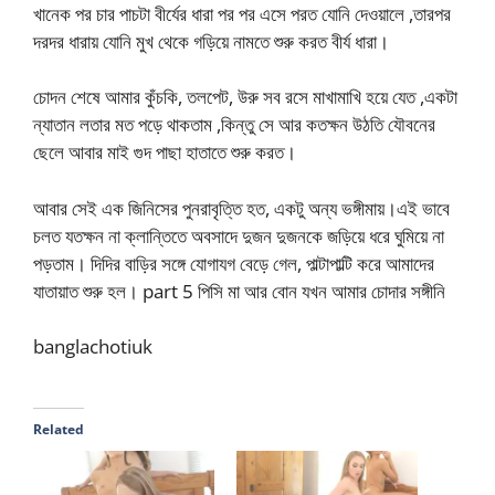
খানেক পর চার পাচটা বীর্যের ধারা পর পর এসে পরত যোনি দেওয়ালে ,তারপর
দরদর ধারায় যোনি মুখ থেকে গড়িয়ে নামতে শুরু করত বীর্য ধারা।
চোদন শেষে আমার কুঁচকি, তলপেট, উরু সব রসে মাখামাখি হয়ে যেত ,একটা
ন্যাতান লতার মত পড়ে থাকতাম ,কিন্তু সে আর কতক্ষন উঠতি যৌবনের
ছেলে আবার মাই গুদ পাছা হাতাতে শুরু করত।
আবার সেই এক জিনিসের পুনরাবৃত্তি হত, একটু অন্য ভঙ্গীমায়।এই ভাবে
চলত যতক্ষন না ক্লান্তিতে অবসাদে দুজন দুজনকে জড়িয়ে ধরে ঘুমিয়ে না
পড়তাম। দিদির বাড়ির সঙ্গে যোগাযগ বেড়ে গেল, পাল্টাপাল্টি করে আমাদের
যাতায়াত শুরু হল। part 5 পিসি মা আর বোন যখন আমার চোদার সঙ্গীনি
banglachotiuk
Related