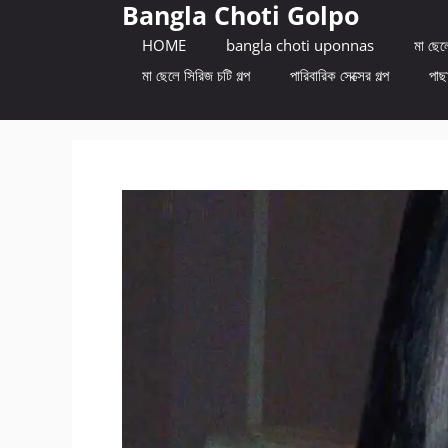
Bangla Choti Golpo
Skip
to
HOME
bangla choti uponnas
মা ছেলে
content
মা ছেলে সিরিজ চটি গল্প
পারিবারিক সেক্সের গল্প
পাছা