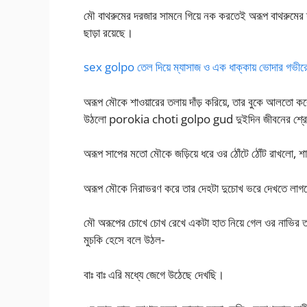
মৌ বাথরুমের দরজার সামনে গিয়ে নক করতেই অরূপ বাথরুমের দ
ছাড়া রয়েছে।
sex golpo তেল দিয়ে ম্যাসাজ ও এক ধাক্কায় ভোদার গভীর
অরূপ মৌকে শাওয়ারের তলায় দাঁড় করিয়ে, তার বুকে আলতো করে
উঠলো porokia choti golpo gud দুইদিন জীবনের শ্রেষ্ঠ 
অরূপ সাপের মতো মৌকে জড়িয়ে ধরে ওর ঠোঁটে ঠোঁট রাখলো, শাওয়া
অরূপ মৌকে নিরাভরণ করে তার দেহটা দুচোখ ভরে দেখতে ল
মৌ অরূপের চোখে চোখ রেখে একটা হাত নিয়ে গেল ওর নাভির তলা
মুচকি হেসে বলে উঠল-
বাঃ বাঃ এরি মধ্যে জেগে উঠেছে দেখছি।