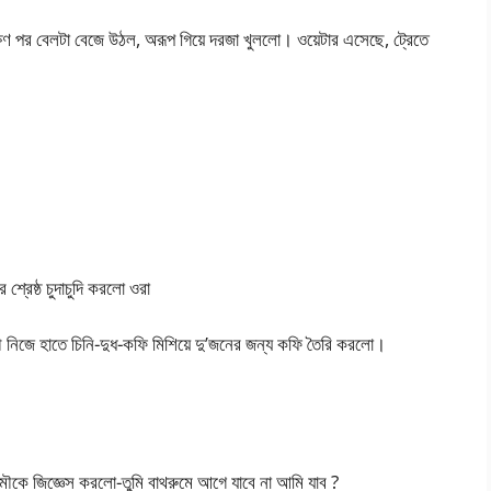
কক্ষণ পর বেলটা বেজে উঠল, অরূপ গিয়ে দরজা খুললো। ওয়েটার এসেছে, ট্রেতে
েষ্ঠ চুদাচুদি করলো ওরা
 মৌ নিজে হাতে চিনি-দুধ-কফি মিশিয়ে দু’জনের জন্য কফি তৈরি করলো।
প মৌকে জিজ্ঞেস করলো-তুমি বাথরুমে আগে যাবে না আমি যাব ?