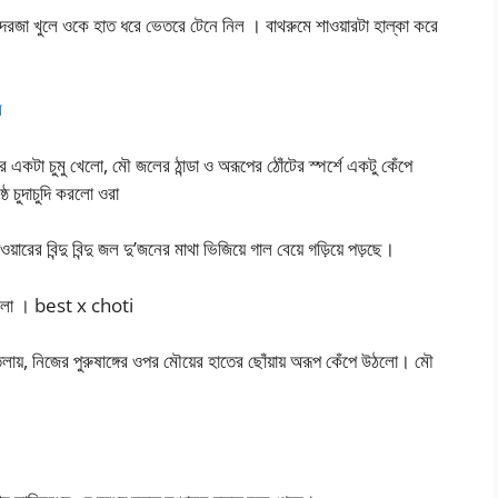
রজা খুলে ওকে হাত ধরে ভেতরে টেনে নিল । বাথরুমে শাওয়ারটা হাল্কা করে
ে
 একটা চুমু খেলো, মৌ জলের ঠান্ডা ও অরূপের ঠোঁটের স্পর্শে একটু কেঁপে
চুদাচুদি করলো ওরা
রের বিন্দু বিন্দু জল দু’জনের মাথা ভিজিয়ে গাল বেয়ে গড়িয়ে পড়ছে।
াগলো । best x choti
য়, নিজের পুরুষাঙ্গের ওপর মৌয়ের হাতের ছোঁয়ায় অরূপ কেঁপে উঠলো। মৌ