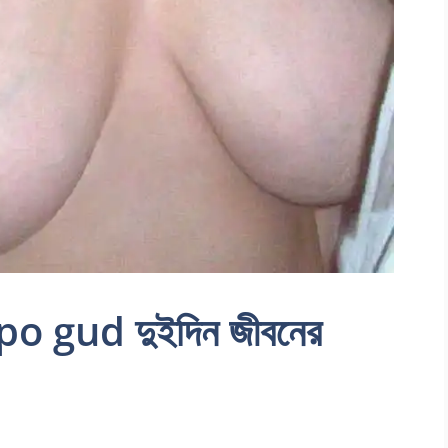
o gud দুইদিন জীবনের