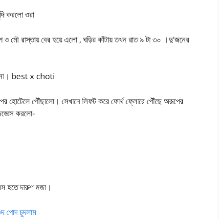
ুদি করলো ওরা
ও মৌ রাস্তায় বের হয়ে এলো , ঘড়ির কাঁটায় তখন রাত ৯ টা ৩০ ।দু’জনের
চলো। best x choti
ূপের হোটেলে পৌঁছালো। সেখানে লিফট করে ফোর্থ ফ্লোরে পৌঁছে অরূপের
িজ্ঞেস করলো-
রেস হতে দারুণ মজা।
 পোদ চুদলাম