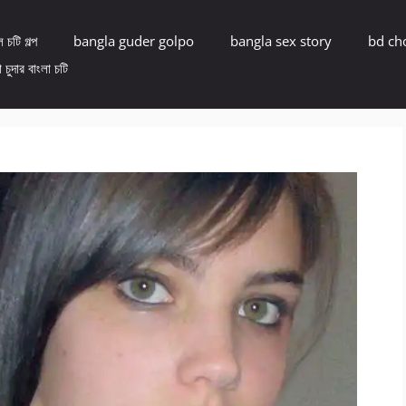
 চটি গল্প
bangla guder golpo
bangla sex story
bd ch
 চুদার বাংলা চটি