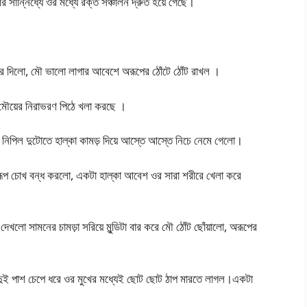
 সান্নিধ্যে ওর মধ্যে রক্ত সঞ্চালন দ্রুত হয়ে গেছে।
 করে দিলো, মৌ ভালো লাগার আবেশে অরূপের ঠোঁটে ঠোঁট রাখল ।
মৌয়ের নিরাভরণ পিঠে খলা করছে ।
নিপিল দুটোতে হাল্কা কামড় দিয়ে আস্তে আস্তে নিচে নেমে গেলো।
ে অরূপ চোখ বন্ধ করলো, একটা হাল্কা আবেশ ওর সারা শরীরে খেলা করে
দেখলো সামনের চামড়া সরিয়ে মুন্ডিটা বার করে মৌ ঠোঁট ছোঁয়ালো, অরূপের
দুই পাশ চেপে ধরে ওর মুখের মধ্যেই ছোট ছোট ঠাপ মারতে লাগল।একটা