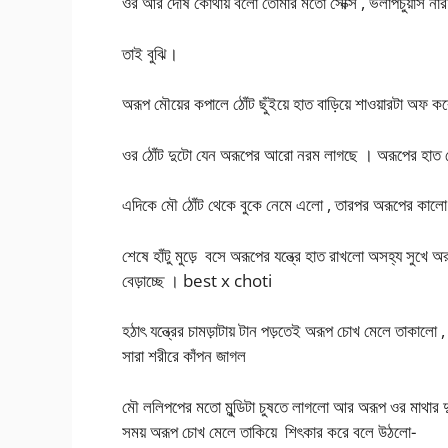
ওর আর দোষ কোথায় বলো তোমার মতো সেক্সি , ভলাপচুয়াস নারীর
তাই বুঝি।
অরূপ মৌয়ের কপালে ঠোঁট ছুঁইয়ে হাত বাড়িয়ে শাওয়ারটা অফ
ওর ঠোঁট দুটো যেন অরূপের আরো নরম লাগছে । অরূপের হাত 
এদিকে মৌ ঠোঁট থেকে বুকে নেমে এলো , তারপর অরূপের কালো 
শেষে হাঁটু মুড়ে বসে অরূপের যন্ত্রে হাত রাখলো অসহ্য সুখ
বেড়াচ্ছে । best x choti
হঠাৎ যন্ত্রের চামড়াটায় টান পড়তেই অরূপ চোখ মেলে তাকালো , 
সারা শরীরে কাঁপন জাগল
মৌ ললিপপের মতো মুন্ডিটা চুষতে লাগলো আর অরূপ ওর মাথার 
সময় অরূপ চোখ মেলে তাকিয়ে শিৎকার করে বলে উঠলো-