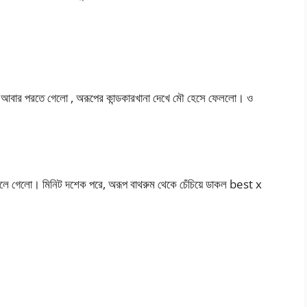
়ে আবার পরতে গেলো , অরূপের কান্ডকারখানা দেখে মৌ হেসে ফেললো। ও
চলে গেলো। মিনিট দশেক পরে, অরূপ বাথরুম থেকে চেঁচিয়ে ডাকল best x