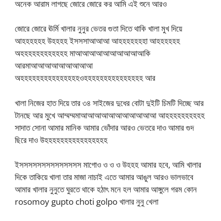
অনেক আরাম লাগছে জোরে জোরে কর আমি এই শুনে আরও
জোরে জোরে ঊর্মি খালার নুনুর ভেতর গুতা দিতে থাকি খালা মুখ দিয়ে
আহহহহহহ উহহহহ ইসসসাআআআ আহহহহহহহা আহহহহহহ
অহহহহহহহহহহহহ মাআআআআআআআআআআকি
আরমাআআআআআআআআআ
অহহহহহহহহহহহহহহহওহহহহহহহহহহহহহহহ আর
খালা নিজের হাত দিয়ে তার ৩৪ সাইজের দুধের বোটা দুইটি চিমটি দিচ্ছে আর
টানছে আর মুখে আম্মম্মমাআআআআআআআআআআআ আহহহহহহহহহহ
সাদাত সোনা আমার মানিক আমার ভোঁদার আরও ভেতরে দাও আমার গুদ
ছিরে দাও উহহহহহহহহহহহহহহহহ
ইসসসসসসসসসসসসসস মাগোও ও ও ও উহহহ আমার হবে, আমি খালার
দিকে তাকিয়ে খালা তার মাজা নাচাই এতে আমার আঙুল আরও ভালভাবে
আমার খালার নুনুতে ঘুরতে থাকে হঠাৎ মনে হল আমার আঙ্গুলে গরম কোন
rosomoy gupto choti golpo খালার নুনু খেলা