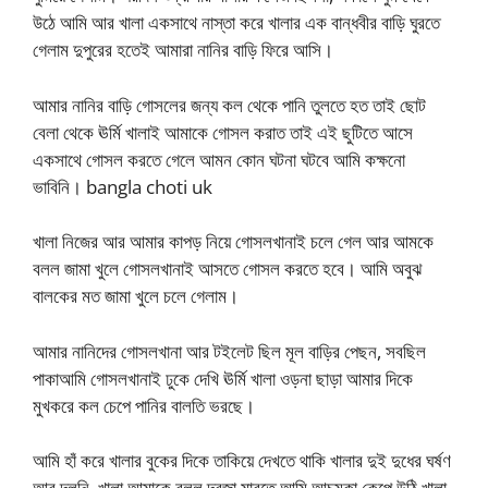
উঠে আমি আর খালা একসাথে নাস্তা করে খালার এক বান্ধবীর বাড়ি ঘুরতে
গেলাম দুপুরের হতেই আমারা নানির বাড়ি ফিরে আসি।
আমার নানির বাড়ি গোসলের জন্য কল থেকে পানি তুলতে হত তাই ছোট
বেলা থেকে ঊর্মি খালাই আমাকে গোসল করাত তাই এই ছুটিতে আসে
একসাথে গোসল করতে গেলে আমন কোন ঘটনা ঘটবে আমি কক্ষনো
ভাবিনি। bangla choti uk
খালা নিজের আর আমার কাপড় নিয়ে গোসলখানাই চলে গেল আর আমকে
বলল জামা খুলে গোসলখানাই আসতে গোসল করতে হবে। আমি অবুঝ
বালকের মত জামা খুলে চলে গেলাম।
আমার নানিদের গোসলখানা আর টইলেট ছিল মূল বাড়ির পেছন, সবছিল
পাকাআমি গোসলখানাই ঢুকে দেখি ঊর্মি খালা ওড়না ছাড়া আমার দিকে
মুখকরে কল চেপে পানির বালতি ভরছে।
আমি হাঁ করে খালার বুকের দিকে তাকিয়ে দেখতে থাকি খালার দুই দুধের ঘর্ষণ
আর দলুনি, খালা আমাকে বলল দরজা মারতে আমি আচমকা কেপে উঠি খালা