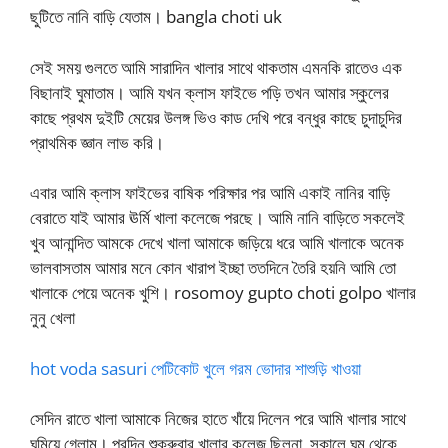
ছুটিতে নানি বাড়ি যেতাম। bangla choti uk
সেই সময় গুলতে আমি সারাদিন খালার সাথে থাকতাম এমনকি রাতেও এক
বিছানাই ঘুমাতাম। আমি যখন ক্লাস ফাইভে পড়ি তখন আমার স্কুলের
কাছে প্রথম দুইটি মেয়ের উলঙ্গ ভিও কাড দেখি পরে বন্ধুর কাছে চুদাচুদির
প্রাথমিক জ্ঞান লাভ করি।
এবার আমি ক্লাস ফাইভের বাষিক পরিক্ষার পর আমি একাই নানির বাড়ি
বেরাতে যাই আমার ঊর্মি খালা কলেজে পরছে। আমি নানি বাড়িতে সকলেই
খুব আনান্দিত আমকে দেখে খালা আমাকে জড়িয়ে ধরে আমি খালাকে অনেক
ভালবাসতাম আমার মনে কোন খারাপ ইচ্ছা ততদিনে তৈরি হয়নি আমি তো
খালাকে পেয়ে অনেক খুশি। rosomoy gupto choti golpo খালার
নুনু খেলা
hot voda sasuri পেটিকোট খুলে গরম ভোদার শাশুড়ি খাওয়া
সেদিন রাতে খালা আমাকে নিজের হাতে খাঁয়ে দিলেন পরে আমি খালার সাথে
ঘুমিয়ে গেলাম। পরদিন শুক্রুবার খালার কলেজ ছিলনা, সকালে ঘুম থেকে