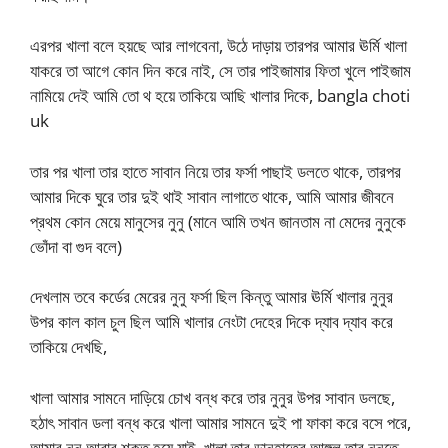
এরপর খালা বলে হয়ছে আর লাগবেনা, উঠে দাড়ায় তারপর আমার ঊর্মি খালা
যাকরে তা আগে কোন দিন করে নাই, সে তার পাইজামার ফিতা খুলে পাইজাম
নামিয়ে দেই আমি তো থ হয়ে তাকিয়ে আছি খালার দিকে, bangla choti
uk
তার পর খালা তার হাতে সাবান নিয়ে তার ফর্সা পাছাই ডলতে থাকে, তারপর
আমার দিকে ঘুরে তার দুই থাই সাবান লাগাতে থাকে, আমি আমার জীবনে
প্রথম কোন মেয়ে মানুসের নুনু (মানে আমি তখন জানতাম না মেদের নুনুকে
ভোঁদা বা গুদ বলে)
দেখলাম তবে কর্ডের মেরের নুনু ফর্সা ছিল কিন্তু আমার ঊর্মি খালার নুনুর
উপর কাল কাল চুল ছিল আমি খালার নেংটা দেহের দিকে দ্যাব দ্যাব করে
তাকিয়ে দেখছি,
খালা আমার সামনে দাড়িয়ে চোখ বন্ধ করে তার নুনুর উপর সাবান ডলছে,
হঠাৎ সাবান ডলা বন্ধ করে খালা আমার সামনে দুই পা ফাকা করে বসে পরে,
আমার নুনু আবার শক্ত হয়ে যাই, খালা তার ডানহাতের আঙ্গুল তার নুনুতে