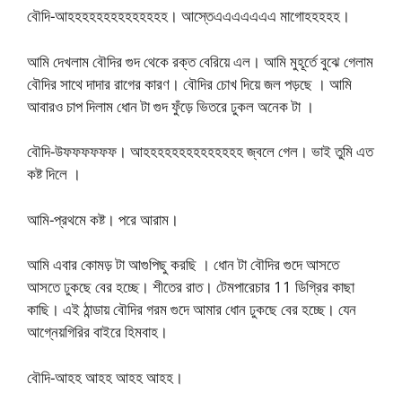
বৌদি-আহহহহহহহহহহহহহহ। আস্তেএএএএএএএ মাগোহহহহহ।
আমি দেখলাম বৌদির গুদ থেকে রক্ত বেরিয়ে এল। আমি মুহূর্তে বুঝে গেলাম
বৌদির সাথে দাদার রাগের কারণ। বৌদির চোখ দিয়ে জল পড়ছে । আমি
আবারও চাপ দিলাম ধোন টা গুদ ফুঁড়ে ভিতরে ঢুকল অনেক টা ।
বৌদি-উফফফফফফ। আহহহহহহহহহহহহহহ জ্বলে গেল। ভাই তুমি এত
কষ্ট দিলে ।
আমি-প্রথমে কষ্ট। পরে আরাম।
আমি এবার কোমড় টা আগুপিছু করছি । ধোন টা বৌদির গুদে আসতে
আসতে ঢুকছে বের হচ্ছে। শীতের রাত। টেমপারেচার 11 ডিগ্রির কাছা
কাছি। এই ঠান্ডায় বৌদির গরম গুদে আমার ধোন ঢুকছে বের হচ্ছে। যেন
আগ্নেয়গিরির বাইরে হিমবাহ।
বৌদি-আহহ আহহ আহহ আহহ।