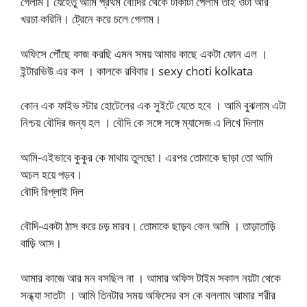
গেলাম। যেহেতু আমি প্রথম বৌদির থেকে টাকাটা পেলাম তাই ওটা আর
খরচা করিনি। ট্রেনে করে চলে গেলাম।
অফিসে পৌঁছে কাজ করছি এমন সময় আমার কাছে একটা ফোন এল ।
ইন্টারভিউ এর কল । কালকে রবিবার। sexy choti kolkata
কোন এক ফাইভ স্টার হোটেলের এক সুইটে যেতে হবে । আমি বুঝলাম এটা
নিশ্চয় বৌদির জন্য হল । বৌদি কে সঙ্গে সঙ্গে ম্যাসেজ এ লিখে দিলাম
আমি-এইভাবে কুকুর কে মাথায় তুলছো। এরপর তোমাকে ছাড়া তো আমি
অচল হয়ে পড়ব।
বৌদি রিপ্লাই দিল
বৌদি-একটা ঠাস করে চড় মারব। তোমাকে ছাড়ব কেন আমি । তাড়াতাড়ি
বাড়ি আস।
আমার কাজে আর মন বসছিল না । আমার অফিস টাইম সকাল নয়টা থেকে
সন্ধ্যা সাতটা । আমি তিনটার সময় অফিসের বস কে বললাম আমার শরীর