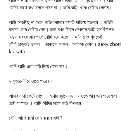
আমি মনে মনে ভাবলাম দুদিন আমি কীভাবে একা বাড়িতে থাকব। আর
বৌদির সাথে কথা বলতে পারব না । আমি বাড়ি থেকে বেরিয়ে গেলাম।
আমি আগুপিছু না ভেবে গাড়ির সামনে হঠাৎই দাড়িয়ে পড়লাম । গাড়িটা
ধাক্কা মেরে বেরিয়ে গেল। জ্ঞান যখন ফিরল দেখলাম আমি হসপিটালের
বিছানায় শুয়ে আর পাশে বৌদি বসে আছে । আমি চোখ খুলতেই
বৌদি ডাক্তার ডাকল । ডাক্তার আসল। আমাকে দেখল। sexy choti
kolkata
বৌদি-আমি ওকে বাড়ি নিয়ে যেতে চাই।
ডাক্তার- নিয়ে যেতে পারেন।
আমার মাথা ফেটে গেছে । মাথায় ব্যাণ্ডেজ। বাহাতে আর ডান পায়ে অল্প
চোট লেগেছে । আমি বৌদির সাথে বাড়ি ফিরলাম।
বৌদি-আগে বলো কেন করলে এটা ?