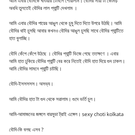
আমি এবার বৌদিকে খাওয়ার টেবিলে শোয়ালাম। বৌদির সায়া টা কোমড়
অবধি তুলতেই বৌদির লাল প্যান্টি দেখলাম ।
আমি এবার বৌদির পায়ের আঙুল থেকে চুমু দিতে দিতে উপরে উঠছি। আমি
বৌদির থাই চুসছি আবার কখনও বৌদির আঙুল চুসছি সাথে বৌদির প্যান্টিতে
হাত বুলাচ্ছি।
বৌদি কেঁপে কেঁপে উঠছে । বৌদির প্যান্টি ভিজে গেছে ততক্ষণে । এবার
আমি হাত ঢুকিয়ে বৌদির প্যান্টি বের করে নিতেই বৌদি হাত দিয়ে গুদ ঢাকল।
আমি বৌদির সামনে প্যান্টি চাটছি।
বৌদি-ইসসসসস। অসভ্য।
আমি বৌদির হাত টা গুদ থেকে সরালাম। গুদে ভর্তি চুল।
আমি-আমাজনের জঙ্গলে বারমুডা ট্রাই এঙ্গেল। sexy choti kolkata
বৌদি-কি বলছ এসব ?