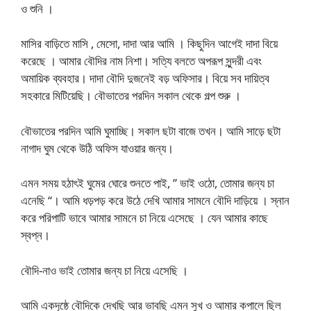
ও শুনি ।
মাসির বাড়িতে মাসি , মেসো, দাদা আর আমি । কিছুদিন আগেই দাদা বিয়ে
করেছে । আমার বৌদির নাম নিশা। সত্যি বলতে অপরূপ সুন্দরী এবং
অমায়িক ব্যবহার। দাদা বৌদি দুজনেই বড় অফিসার। বিয়ে সব দায়িত্ব
সহকারে মিটিয়েছি। বৌভাতের পরদিন সকাল থেকে গল্প শুরু ।
বৌভাতের পরদিন আমি ঘুমাচ্ছি। সকাল ছটা বাজে তখন। আমি সাড়ে ছটা
নাগাদ ঘুম থেকে উঠি অফিস যাওয়ার জন্য।
এমন সময় হঠাৎই ঘুমের ঘোরে শুনতে পাই, ” ভাই ওঠো, তোমার জন্য চা
এনেছি “। আমি ধড়পড় করে উঠে দেখি আমার সামনে বৌদি দাড়িয়ে । স্নান
করে পরিপাটি ভাবে আমার সামনে চা নিয়ে এসেছে । যেন আমার কাছে
স্বপ্ন।
বৌদি-নাও ভাই তোমার জন্য চা নিয়ে এসেছি ।
আমি একদৃষ্ঠে বৌদিকে দেখছি আর ভাবছি এমন সুখ ও আমার কপালে ছিল