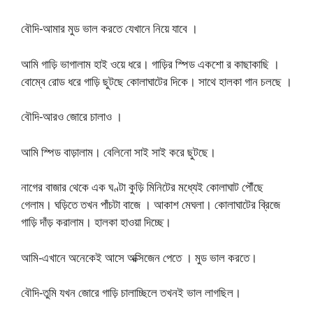
বৌদি-আমার মুড ভাল করতে যেখানে নিয়ে যাবে ।
আমি গাড়ি ভাগালাম হাই ওয়ে ধরে। গাড়ির স্পিড একশো র কাছাকাছি ।
বোম্বে রোড ধরে গাড়ি ছুটছে কোলাঘাটের দিকে। সাথে হালকা গান চলছে ।
বৌদি-আরও জোরে চালাও ।
আমি স্পিড বাড়ালাম। বেলিনো সাই সাই করে ছুটছে।
নাগের বাজার থেকে এক ঘণ্টা কুড়ি মিনিটের মধ্যেই কোলাঘাট পৌঁছে
গেলাম। ঘড়িতে তখন পাঁচটা বাজে । আকাশ মেঘলা। কোলাঘাটের ব্রিজে
গাড়ি দাঁড় করালাম। হালকা হাওয়া দিচ্ছে।
আমি-এখানে অনেকেই আসে অক্সিজেন পেতে । মুড ভাল করতে।
বৌদি-তুমি যখন জোরে গাড়ি চালাচ্ছিলে তখনই ভাল লাগছিল।