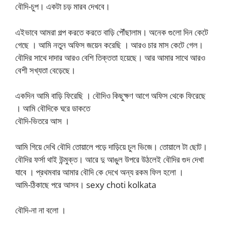
বৌদি-চুপ। একটা চড় মারব দেখবে।
এইভাবে আমরা গল্প করতে করতে বাড়ি পৌঁছালাম। অনেক গুলো দিন কেটে
গেছে । আমি নতুন অফিস জয়েন করেছি । আরও চার মাস কেটে গেল।
বৌদির সাথে দাদার আরও বেশি তিক্ততা হয়েছে। আর আমার সাথে আরও
বেশী সখ্যতা বেড়েছে।
একদিন আমি বাড়ি ফিরেছি । বৌদিও কিছুক্ষণ আগে অফিস থেকে ফিরেছে
। আমি বৌদিকে ঘরে ডাকতে
বৌদি-ভিতরে আস ।
আমি গিয়ে দেখি বৌদি তোয়ালে পড়ে দাড়িয়ে চুল ভিজে। তোয়ালে টা ছোট।
বৌদির ফর্সা থাই উন্মুক্ত। আরে দু আঙুল উপরে উঠলেই বৌদির গুদ দেখা
যাবে । প্রথমবার আমার বৌদি কে দেখে অন্য রকম ফিল হলো ।
আমি-ঠিকাছে পরে আসব। sexy choti kolkata
বৌদি-না না বলো ।