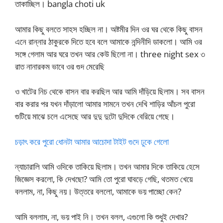
তাকাচ্ছিল। bangla choti uk
আমার কিছু বলতে সাহস হচ্ছিল না। অষ্টমীর দিন ওর ঘর থেকে কিছু বাসন
এনে রান্নার ঠাকুরকে দিতে হবে বলে আমাকে নন্দিনীদি ডাকলো। আমি ওর
সঙ্গে গেলাম আর ঘরে তখন আর কেউ ছিলো না। three night sex ৩
রাত নানারকম ভাবে ওর গুদ মেরেছি
ও খাটের নিচ থেকে বাসন বার করছিল আর আমি দাঁড়িয়ে ছিলাম। সব বাসন
বার করার পর যখন দাঁড়ালো আমার সামনে তখন দেখি শাড়ির আঁচল পুরো
গুটিয়ে মাঝে চলে এসেছে আর দুদু দুটো দুদিকে বেরিয়ে গেছে।
চড়াৎ করে পুরো ধোনটা আমার আচোদা টাইট গুদে ঢুকে গেলো
ন্যাচারালি আমি ওদিকে তাকিয়ে ছিলাম। তখন আমার দিকে তাকিয়ে হেসে
জিজ্ঞেস করলো, কি দেখছো? আমি তো পুরো ঘাবড়ে গেছি, থতমত খেয়ে
বললাম, না, কিছু নয়। উত্তরে বললো, আমাকে ভয় পাচ্ছো কেন?
আমি বললাম, না, ভয় পাই নি। তখন বলল, এগুলো কি শুধুই দেখার?