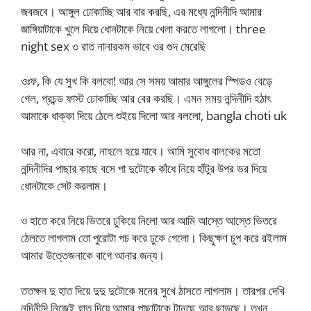
জবজবে। আঙ্গুল ঢোকাচ্ছি আর বার করছি, এর মধ্যে নন্দিনীদি আমার
জাঙ্গিয়াটাকে খুলে দিয়ে ধোনটাকে নিয়ে খেলা করতে লাগলো। three
night sex ৩ রাত নানারকম ভাবে ওর গুদ মেরেছি
ওঃফ, কি যে সুখ কি বলবো! আর সে সময় আমার আঙ্গুলের স্পিডও বেড়ে
গেল, প্রচন্ড ফাস্ট ঢোকাচ্ছি আর বের করছি। এমন সময় নন্দিনীদি হঠাৎ
আমাকে ধাক্কা দিয়ে ঠেলে শুইয়ে দিলো আর বললো, bangla choti uk
আর না, এবারে করো, নাহলে হয়ে যাবে। আমি সুবোধ বালকের মতো
নন্দিনীদির পাছার কাছে বসে পা দুটোকে কাঁধে নিয়ে হাঁটুর উপর ভর দিয়ে
ধোনটাকে সেট করলাম।
ও হাতে করে নিয়ে ভিতরে ঢুকিয়ে নিলো আর আমি আস্তে আস্তে ভিতরে
ঠেলতে লাগলাম তো পুরোটা পচ করে ঢুকে গেলো। কিছুক্ষণ চুপ করে রইলাম
আমার উত্তেজনাকে বাগে আনার জন্য।
ততক্ষন দু হাত দিয়ে দুদু দুটোকে মনের সুখে ঠাসতে লাগলাম। তারপর দেখি
নন্দিনীদি নিজেই হাত দিয়ে আমার পাছাটাকে টানছে আর ছাড়ছে। তখন