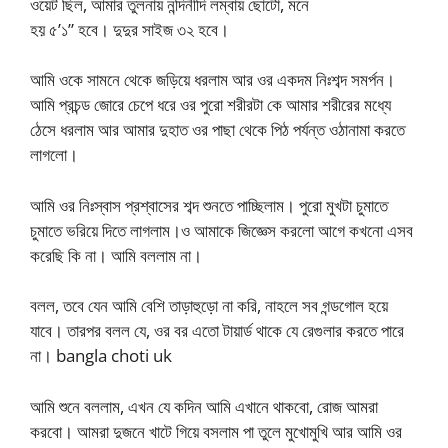
ওয়েট ছিল, আমার তুলনায় নন্দিনীদি লম্বায় ছোটো, মনে
হয় ৫’১” হবে। দুদুর সাইজ ৩২ হবে।
আমি ওকে সামনে থেকে জড়িয়ে ধরলাম আর ওর একদম নিঃশব্দ সমর্পন।
আমি প্রচন্ড জোরে চেপে ধরে ওর পুরো শরীরটা কে আমার শরীরের মধ্যে
ঠেসে ধরলাম আর আমার দুহাত ওর পাছা থেকে পিঠ পর্যন্ত ওঠানামা করতে
লাগলো।
আমি ওর নিঃস্বাস প্রশ্বাসের শব্দ শুনতে পাচ্ছিলাম। পুরো মুখটা চুমাতে
চুমাতে ভরিয়ে দিতে লাগলাম।ও আমাকে জিজ্ঞেস করলো আগে কখনো এসব
করেছি কি না। আমি বললাম না।
বলল, তবে যেন আমি বেশি তাড়াহুড়ো না করি, নাহলে সব গন্ডগোল হয়ে
যাবে। তারপর বলল যে, ওর বর এতো টায়ার্ড থাকে যে রেগুলার করতে পারে
না। bangla choti uk
আমি শুনে বললাম, এখন যে কদিন আমি এখানে থাকবো, রোজ আমরা
করবো। আমরা দুজনে খাটে গিয়ে বসলাম পা তুলে মুখোমুখি আর আমি ওর