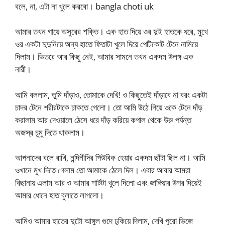
বলে, না, এটা না খুলে করবো। bangla choti uk
আমার তখন গায়ে অসুরের শক্তি। এক হাত দিয়ে ওর দুই হাতকে ধরে, মুখে
ওর একটা দুদুনিয়ে অন্য হাতে ফিতাটা খুলে দিয়ে পেটিকোট টেনে নামিয়ে
দিলাম। ভিতরে আর কিছু নেই, আমার সামনে তখন একদম উলঙ্গ এক
নারী।
আমি বললাম, তুমি দাঁড়াও, তোমাকে দেখি! ও কিছুতেই দাঁড়াবে না বরং একটা
চাদর টেনে শরীরটাকে ঢাকতে গেলো। তো আমি উঠে গিয়ে ওকে টেনে দাঁড়
করালাম আর দেওয়ালে ঠেসে ধরে দাঁড় করিয়ে কপাল থেকে উরু পর্যন্ত
অজস্র চুমু দিতে থাকলাম।
আপনাদের বলে রাখি, নন্দিনীদির পিউবিক হেয়ার একদম ছাঁটা ছিল না। আমি
ওখানে মুখ দিতে গেলাম তো আমাকে ঠেলে দিল। এবার আবার আমরা
বিছানায় এলাম আর ও আমার শার্টটা খুলে দিলো এবং জাঙ্গিয়ার উপর দিয়েই
আমার ধোনে হাত বুলাতে লাগলো।
আমিও আমার হাতের দুটো আঙ্গুল গুদে ঢুকিয়ে দিলাম, দেখি পুরো ভিজে