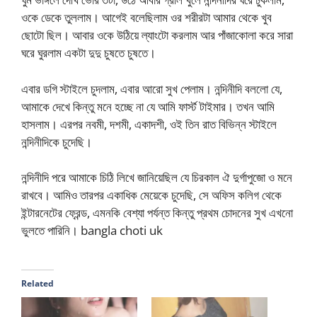
ওকে ডেকে তুললাম। আগেই বলেছিলাম ওর শরীরটা আমার থেকে খুব
ছোটো ছিল। আবার ওকে উঠিয়ে ল্যাংটো করলাম আর পাঁজাকোলা করে সারা
ঘরে ঘুরলাম একটা দুদু চুষতে চুষতে।
এবার ডগি স্টাইলে চুদলাম, এবার আরো সুখ পেলাম। নন্দিনীদি বললো যে,
আমাকে দেখে কিন্তু মনে হচ্ছে না যে আমি ফার্স্ট টাইমার। তখন আমি
হাসলাম। এরপর নবমী, দশমী, একাদশী, ওই তিন রাত বিভিন্ন স্টাইলে
নন্দিনীদিকে চুদেছি।
নন্দিনীদি পরে আমাকে চিঠি লিখে জানিয়েছিল যে চিরকাল ঐ দুর্গাপুজো ও মনে
রাখবে। আমিও তারপর একাধিক মেয়েকে চুদেছি, সে অফিস কলিগ থেকে
ইন্টারনেটের ফ্রেন্ড, এমনকি বেশ্যা পর্যন্ত কিন্তু প্রথম চোদনের সুখ এখনো
ভুলতে পারিনি। bangla choti uk
Related