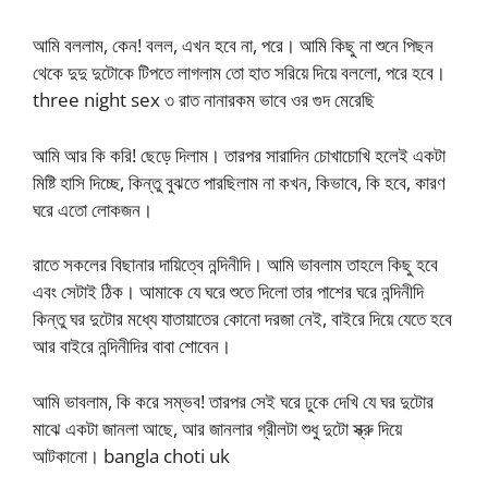
আমি বললাম, কেন! বলল, এখন হবে না, পরে। আমি কিছু না শুনে পিছন
থেকে দুদু দুটোকে টিপতে লাগলাম তো হাত সরিয়ে দিয়ে বললো, পরে হবে।
three night sex ৩ রাত নানারকম ভাবে ওর গুদ মেরেছি
আমি আর কি করি! ছেড়ে দিলাম। তারপর সারাদিন চোখাচোখি হলেই একটা
মিষ্টি হাসি দিচ্ছে, কিন্তু বুঝতে পারছিলাম না কখন, কিভাবে, কি হবে, কারণ
ঘরে এতো লোকজন।
রাতে সকলের বিছানার দায়িত্বে নন্দিনীদি। আমি ভাবলাম তাহলে কিছু হবে
এবং সেটাই ঠিক। আমাকে যে ঘরে শুতে দিলো তার পাশের ঘরে নন্দিনীদি
কিন্তু ঘর দুটোর মধ্যে যাতায়াতের কোনো দরজা নেই, বাইরে দিয়ে যেতে হবে
আর বাইরে নন্দিনীদির বাবা শোবেন।
আমি ভাবলাম, কি করে সম্ভব! তারপর সেই ঘরে ঢুকে দেখি যে ঘর দুটোর
মাঝে একটা জানলা আছে, আর জানলার গ্রীলটা শুধু দুটো স্ক্রু দিয়ে
আটকানো। bangla choti uk