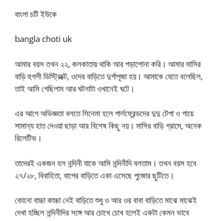
বাংলা চটি ইউকে
bangla choti uk
আমার বয়স তখন ২২, কলকাতায় থাকি আর পড়াশোনা করি। আমার মাসির
বাড়ি হুগলী ডিস্ট্রিক্টে, ওদের বাড়িতে দুর্গাপূজা হয়। আমাকে যেতে বলেছিল,
তাই আমি গেছিলাম আর ঘটনাটা ওখানেই ঘটে।
এর আগে অভিজ্ঞতা বলতে সিনেমা হলে গার্লফ্রেন্ডদের দুদু টেপা ও গায়ে
সামান্য হাত দেওয়া ছাড়া আর বিশেষ কিছু নয়। মাসির বাড়ি গ্রামে, অনেক
রিলেটিভ।
তাদেরই একজন হল নন্দিনী যাকে আমি নন্দিনীদি বলতাম। তখন বয়স হবে
২৭/২৮, বিবাহিতা, বাপের বাড়িতে একা এসেছে পুজোর ছুটিতে।
কোনো বাচ্চা কাচ্চা নেই বাড়িতে শুধু ও আর ওর বাবা বাড়িতে মাঝে মাঝেই
দেখা হচ্ছিল নন্দিনীদির সঙ্গে আর চোখে চোখ হলেই একটা কেমন ভাবে