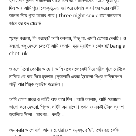
হঠাৎ দেখি নন্দিনীদি জানলার কাছে চলে এসে জানলাটাকে ঠেলে পুরো খুলে
দিল আর আমি পুরো রেডহ্যান্ডেড ধরা পরে গেলাম কারণ ওর ঘরের লাইট
জানলা দিয়ে পুরো আমার গায়ে। three night sex ৩ রাত নানারকম
ভাবে ওর গুদ মেরেছি
প্রশ্ন করলো, কি করছো? আমি বললাম, কিছু না, এমনি তোমায় দেখছি। ও
বললো, শুধু দেখলে চলবে? আমি বললাম, স্ক্রু ড্রাইভার কোথায়? bangla
choti uk
ও বলে দিলো কোথায় আছে। আমি সঙ্গে সঙ্গে সেটা দিয়ে গ্রীল খুলে সেটাকে
নামিয়ে ওর ঘরে গিয়ে ঢুকলাম।সুজাতাদি একটা ইয়েলো-পিঙ্ক কম্বিনেশন
শাড়ী আর পিঙ্ক ব্লাউজ পরেছিল।
আমি ঢোকা মাত্র ও লাইট অফ করে দিল। আমি বললাম, আমি তোমাকে
ভালো করে দেখবো, প্লিজ, লাইট অন রাখো। তখন ও একটা টেবল ল্যাম্প
জ্বালিয়ে দিলো। তারপর… বলছি…
শুরু করার আগে বলি, আমার চেহারা বেশ বড়সড়, ৫’৯”, তখন ৬৫ কেজি