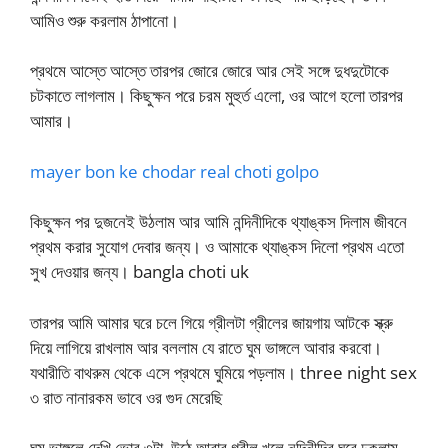
আমিও শুরু করলাম ঠাপানো।
প্রথমে আস্তে আস্তে তারপর জোরে জোরে আর সেই সঙ্গে দুধদুটোকে
চটকাতে লাগলাম। কিছুক্ষন পরে চরম মুহুর্ত এলো, ওর আগে হলো তারপর
আমার।
mayer bon ke chodar real choti golpo
কিছুক্ষন পর দুজনেই উঠলাম আর আমি নন্দিনীদিকে থ্যাঙ্কস দিলাম জীবনে
প্রথম করার সুযোগ দেবার জন্য। ও আমাকে থ্যাঙ্কস দিলো প্রথম এতো
সুখ দেওয়ার জন্য। bangla choti uk
তারপর আমি আমার ঘরে চলে গিয়ে গ্রীলটা গ্রীলের জায়গায় আটকে স্ক্রু
দিয়ে লাগিয়ে রাখলাম আর বললাম যে রাতে ঘুম ভাঙ্গলে আবার করবো।
যথারীতি বাথরুম থেকে এসে প্রথমে ঘুমিয়ে পড়লাম। three night sex
৩ রাত নানারকম ভাবে ওর গুদ মেরেছি
ঘুম ভাঙ্গলে দেখি ভোর ৩টা, উঠে আবার গ্রীল খুলে নন্দিনীদির ঘরে ঢুকলাম,